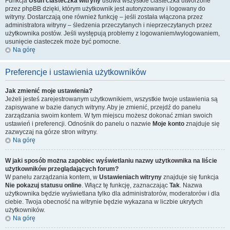
Funkcja
Usuń ciasteczka witryny
usuwa wszystkie ciasteczka utworzone
przez phpBB dzięki, którym użytkownik jest autoryzowany i logowany do
witryny. Dostarczają one również funkcję – jeśli została włączona przez
administratora witryny – śledzenia przeczytanych i nieprzeczytanych przez
użytkownika postów. Jeśli występują problemy z logowaniem/wylogowaniem,
usunięcie ciasteczek może być pomocne.
Na górę
Preferencje i ustawienia użytkowników
Jak zmienić moje ustawienia?
Jeżeli jesteś zarejestrowanym użytkownikiem, wszystkie twoje ustawienia są
zapisywane w bazie danych witryny. Aby je zmienić, przejdź do panelu
zarządzania swoim kontem. W tym miejscu możesz dokonać zmian swoich
ustawień i preferencji. Odnośnik do panelu o nazwie
Moje konto
znajduje się
zazwyczaj na górze stron witryny.
Na górę
W jaki sposób można zapobiec wyświetlaniu nazwy użytkownika na liście
użytkowników przeglądających forum?
W panelu zarządzania kontem, w
Ustawieniach witryny
znajduje się funkcja
Nie pokazuj statusu online
. Włącz tę funkcję, zaznaczając
Tak
. Nazwa
użytkownika będzie wyświetlana tylko dla administratorów, moderatorów i dla
ciebie. Twoja obecność na witrynie będzie wykazana w liczbie ukrytych
użytkowników.
Na górę