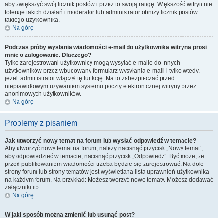
aby zwiększyć swój licznik postów i przez to swoją rangę. Większość witryn nie
toleruje takich działań i moderator lub administrator obniży licznik postów
takiego użytkownika.
Na górę
Podczas próby wysłania wiadomości e-mail do użytkownika witryna prosi
mnie o zalogowanie. Dlaczego?
Tylko zarejestrowani użytkownicy mogą wysyłać e-maile do innych
użytkowników przez wbudowany formularz wysyłania e-maili i tylko wtedy,
jeżeli administrator włączył tę funkcję. Ma to zabezpieczać przed
nieprawidłowym używaniem systemu poczty elektronicznej witryny przez
anonimowych użytkowników.
Na górę
Problemy z pisaniem
Jak utworzyć nowy temat na forum lub wysłać odpowiedź w temacie?
Aby utworzyć nowy temat na forum, należy nacisnąć przycisk „Nowy temat”,
aby odpowiedzieć w temacie, nacisnąć przycisk „Odpowiedz”. Być może, że
przed publikowaniem wiadomości trzeba będzie się zarejestrować. Na dole
strony forum lub strony tematów jest wyświetlana lista uprawnień użytkownika
na każdym forum. Na przykład: Możesz tworzyć nowe tematy, Możesz dodawać
załączniki itp.
Na górę
W jaki sposób można zmienić lub usunąć post?