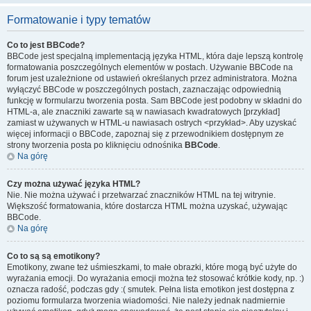
Formatowanie i typy tematów
Co to jest BBCode?
BBCode jest specjalną implementacją języka HTML, która daje lepszą kontrolę
formatowania poszczególnych elementów w postach. Używanie BBCode na
forum jest uzależnione od ustawień określanych przez administratora. Można
wyłączyć BBCode w poszczególnych postach, zaznaczając odpowiednią
funkcję w formularzu tworzenia posta. Sam BBCode jest podobny w składni do
HTML-a, ale znaczniki zawarte są w nawiasach kwadratowych [przykład]
zamiast w używanych w HTML-u nawiasach ostrych <przykład>. Aby uzyskać
więcej informacji o BBCode, zapoznaj się z przewodnikiem dostępnym ze
strony tworzenia posta po kliknięciu odnośnika
BBCode
.
Na górę
Czy można używać języka HTML?
Nie. Nie można używać i przetwarzać znaczników HTML na tej witrynie.
Większość formatowania, które dostarcza HTML można uzyskać, używając
BBCode.
Na górę
Co to są są emotikony?
Emotikony, zwane też uśmieszkami, to małe obrazki, które mogą być użyte do
wyrażania emocji. Do wyrażania emocji można też stosować krótkie kody, np. :)
oznacza radość, podczas gdy :( smutek. Pełna lista emotikon jest dostępna z
poziomu formularza tworzenia wiadomości. Nie należy jednak nadmiernie