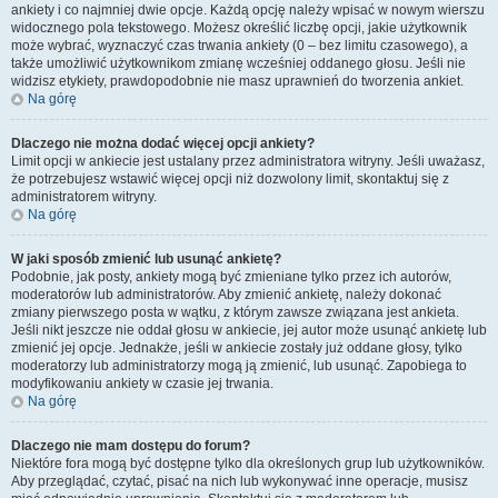
ankiety i co najmniej dwie opcje. Każdą opcję należy wpisać w nowym wierszu
widocznego pola tekstowego. Możesz określić liczbę opcji, jakie użytkownik
może wybrać, wyznaczyć czas trwania ankiety (0 – bez limitu czasowego), a
także umożliwić użytkownikom zmianę wcześniej oddanego głosu. Jeśli nie
widzisz etykiety, prawdopodobnie nie masz uprawnień do tworzenia ankiet.
Na górę
Dlaczego nie można dodać więcej opcji ankiety?
Limit opcji w ankiecie jest ustalany przez administratora witryny. Jeśli uważasz,
że potrzebujesz wstawić więcej opcji niż dozwolony limit, skontaktuj się z
administratorem witryny.
Na górę
W jaki sposób zmienić lub usunąć ankietę?
Podobnie, jak posty, ankiety mogą być zmieniane tylko przez ich autorów,
moderatorów lub administratorów. Aby zmienić ankietę, należy dokonać
zmiany pierwszego posta w wątku, z którym zawsze związana jest ankieta.
Jeśli nikt jeszcze nie oddał głosu w ankiecie, jej autor może usunąć ankietę lub
zmienić jej opcje. Jednakże, jeśli w ankiecie zostały już oddane głosy, tylko
moderatorzy lub administratorzy mogą ją zmienić, lub usunąć. Zapobiega to
modyfikowaniu ankiety w czasie jej trwania.
Na górę
Dlaczego nie mam dostępu do forum?
Niektóre fora mogą być dostępne tylko dla określonych grup lub użytkowników.
Aby przeglądać, czytać, pisać na nich lub wykonywać inne operacje, musisz