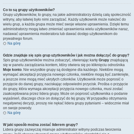
Co to są grupy użytkowników?
Grupy użytkowników, to grupy, na jakie administratorzy dzielą całą społeczność
witryny, aby łatwiej było nimi zarządzać. Każdy użytkownik może należeć do
wielu grup, a każda grupa może mieć swoje własne uprawnienia. Dzięki temu
administratorzy mogą łatwo zmieniać uprawnienia wielu użytkowników naraz,
nadawać uprawnienia moderatora lub dawać dostęp użytkownikom do
prywatnego forum.
Na górę
Gdzie znajduje się spis grup użytkowników i jak można dołączyć do grupy?
Spis grup użytkowników można zobaczyć, otwierając kartę
Grupy
znajdującą
się w panelu zarządzania kontem, który otwiera się po kliknięciu odnośnika
Moje konto
. Nie wszystkie grupy są dostępne dla każdego. Niektóre mogą
wymagać akceptacji przyjęcia nowego członka, niektóre mogą być zamknięte,
a jeszcze inne mogą mieć ukrytych członków. Użytkownik może poprosić o
przyjęcie do danej grupy, naciskając odpowiedni przycisk. Prośba o przyjęcie
do grupy, która wymaga akceptacji przyjęcia nowego członka, musi zostać
zaakceptowana przez lidera grupy. Może on poprosić użytkownika o podanie
wyjaśnień, dlaczego chce on dołączyć do tej grupy. W przypadku otrzymania
negatywnej decyzji, proszę nie nękać lidera grupy pytaniami – widocznie miał
on swoje powody.
Na górę
W jaki sposób można zostać liderem grupy?
Lidera grupy zazwyczaj mianuje administrator witryny podczas tworzenia