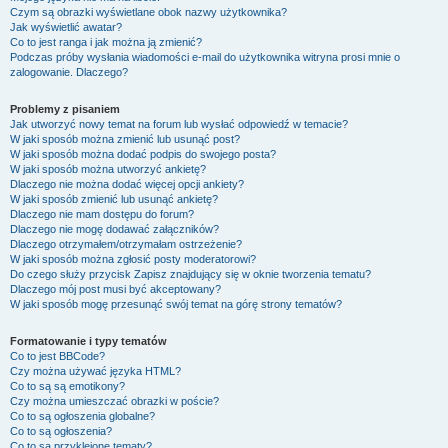
Czym są obrazki wyświetlane obok nazwy użytkownika?
Jak wyświetlić awatar?
Co to jest ranga i jak można ją zmienić?
Podczas próby wysłania wiadomości e-mail do użytkownika witryna prosi mnie o
zalogowanie. Dlaczego?
Problemy z pisaniem
Jak utworzyć nowy temat na forum lub wysłać odpowiedź w temacie?
W jaki sposób można zmienić lub usunąć post?
W jaki sposób można dodać podpis do swojego posta?
W jaki sposób można utworzyć ankietę?
Dlaczego nie można dodać więcej opcji ankiety?
W jaki sposób zmienić lub usunąć ankietę?
Dlaczego nie mam dostępu do forum?
Dlaczego nie mogę dodawać załączników?
Dlaczego otrzymałem/otrzymałam ostrzeżenie?
W jaki sposób można zgłosić posty moderatorowi?
Do czego służy przycisk
Zapisz
znajdujący się w oknie tworzenia tematu?
Dlaczego mój post musi być akceptowany?
W jaki sposób mogę przesunąć swój temat na górę strony tematów?
Formatowanie i typy tematów
Co to jest BBCode?
Czy można używać języka HTML?
Co to są są emotikony?
Czy można umieszczać obrazki w poście?
Co to są ogłoszenia globalne?
Co to są ogłoszenia?
Co to są przyklejone tematy?