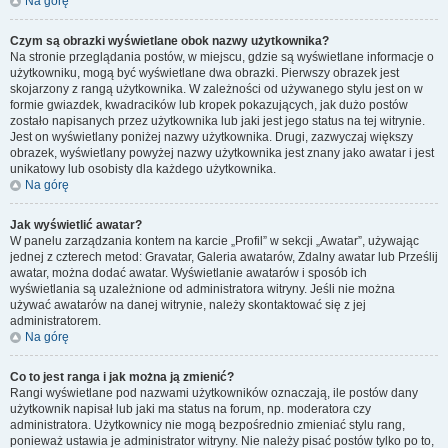
Na górę
Czym są obrazki wyświetlane obok nazwy użytkownika?
Na stronie przeglądania postów, w miejscu, gdzie są wyświetlane informacje o
użytkowniku, mogą być wyświetlane dwa obrazki. Pierwszy obrazek jest
skojarzony z rangą użytkownika. W zależności od używanego stylu jest on w
formie gwiazdek, kwadracików lub kropek pokazujących, jak dużo postów
zostało napisanych przez użytkownika lub jaki jest jego status na tej witrynie.
Jest on wyświetlany poniżej nazwy użytkownika. Drugi, zazwyczaj większy
obrazek, wyświetlany powyżej nazwy użytkownika jest znany jako awatar i jest
unikatowy lub osobisty dla każdego użytkownika.
Na górę
Jak wyświetlić awatar?
W panelu zarządzania kontem na karcie „Profil” w sekcji „Awatar”, używając
jednej z czterech metod: Gravatar, Galeria awatarów, Zdalny awatar lub Prześlij
awatar, można dodać awatar. Wyświetlanie awatarów i sposób ich
wyświetlania są uzależnione od administratora witryny. Jeśli nie można
używać awatarów na danej witrynie, należy skontaktować się z jej
administratorem.
Na górę
Co to jest ranga i jak można ją zmienić?
Rangi wyświetlane pod nazwami użytkowników oznaczają, ile postów dany
użytkownik napisał lub jaki ma status na forum, np. moderatora czy
administratora. Użytkownicy nie mogą bezpośrednio zmieniać stylu rang,
ponieważ ustawia je administrator witryny. Nie należy pisać postów tylko po to,