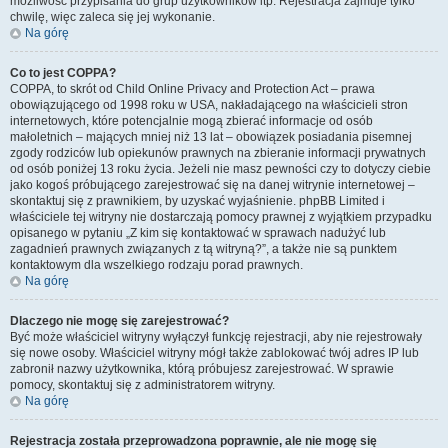
możliwość przypisania do grup użytkowników itp. Rejestracja zajmuje tylko
chwilę, więc zaleca się jej wykonanie.
Na górę
Co to jest COPPA?
COPPA, to skrót od Child Online Privacy and Protection Act – prawa
obowiązującego od 1998 roku w USA, nakładającego na właścicieli stron
internetowych, które potencjalnie mogą zbierać informacje od osób
małoletnich – mających mniej niż 13 lat – obowiązek posiadania pisemnej
zgody rodziców lub opiekunów prawnych na zbieranie informacji prywatnych
od osób poniżej 13 roku życia. Jeżeli nie masz pewności czy to dotyczy ciebie
jako kogoś próbującego zarejestrować się na danej witrynie internetowej –
skontaktuj się z prawnikiem, by uzyskać wyjaśnienie. phpBB Limited i
właściciele tej witryny nie dostarczają pomocy prawnej z wyjątkiem przypadku
opisanego w pytaniu „Z kim się kontaktować w sprawach nadużyć lub
zagadnień prawnych związanych z tą witryną?”, a także nie są punktem
kontaktowym dla wszelkiego rodzaju porad prawnych.
Na górę
Dlaczego nie mogę się zarejestrować?
Być może właściciel witryny wyłączył funkcję rejestracji, aby nie rejestrowały
się nowe osoby. Właściciel witryny mógł także zablokować twój adres IP lub
zabronił nazwy użytkownika, którą próbujesz zarejestrować. W sprawie
pomocy, skontaktuj się z administratorem witryny.
Na górę
Rejestracja została przeprowadzona poprawnie, ale nie mogę się