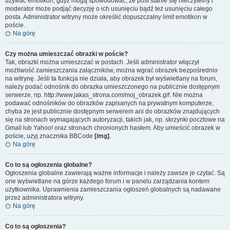
używać emotikon, gdyż mogą spowodować, że post stanie się nieczytelny i
moderator może podjąć decyzję o ich usunięciu bądź też usunięciu całego
posta. Administrator witryny może określić dopuszczalny limit emotikon w
poście.
Na górę
Czy można umieszczać obrazki w poście?
Tak, obrazki można umieszczać w postach. Jeśli administrator włączył
możliwość zamieszczania załączników, można wgrać obrazek bezpośrednio
na witrynę. Jeśli ta funkcja nie działa, aby obrazek był wyświetlany na forum,
należy podać odnośnik do obrazka umieszczonego na publicznie dostępnym
serwerze, np. http://www.jakas_strona.com/moj_obrazek.gif. Nie można
podawać odnośników do obrazków zapisanych na prywatnym komputerze,
chyba że jest publicznie dostępnym serwerem ani do obrazków znajdujących
się na stronach wymagających autoryzacji, takich jak, np. skrzynki pocztowe na
Gmail lub Yahoo! oraz stronach chronionych hasłem. Aby umieścić obrazek w
poście, użyj znacznika BBCode
[img]
.
Na górę
Co to są ogłoszenia globalne?
Ogłoszenia globalne zawierają ważne informacje i należy zawsze je czytać. Są
one wyświetlane na górze każdego forum i w panelu zarządzania kontem
użytkownika. Uprawnienia zamieszczania ogłoszeń globalnych są nadawane
przez administratora witryny.
Na górę
Co to są ogłoszenia?