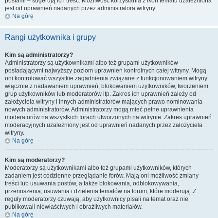
postami – sugerują ich treść. Możliwość korzystania z ikon tematu uzależniona
jest od uprawnień nadanych przez administratora witryny.
Na górę
Rangi użytkownika i grupy
Kim są administratorzy?
Administratorzy są użytkownikami albo też grupami użytkowników
posiadającymi najwyższy poziom uprawnień kontrolnych całej witryny. Mogą
oni kontrolować wszystkie zagadnienia związane z funkcjonowaniem witryny
włącznie z nadawaniem uprawnień, blokowaniem użytkowników, tworzeniem
grup użytkowników lub moderatorów itp. Zakres ich uprawnień zależy od
założyciela witryny i innych administratorów mających prawo nominowania
nowych administratorów. Administratorzy mogą mieć pełne uprawnienia
moderatorów na wszystkich forach utworzonych na witrynie. Zakres uprawnień
moderacyjnych uzależniony jest od uprawnień nadanych przez założyciela
witryny.
Na górę
Kim są moderatorzy?
Moderatorzy są użytkownikami albo też grupami użytkowników, których
zadaniem jest codzienne przeglądanie forów. Mają oni możliwość zmiany
treści lub usuwania postów, a także blokowania, odblokowywania,
przenoszenia, usuwania i dzielenia tematów na forum, które moderują. Z
reguły moderatorzy czuwają, aby użytkownicy pisali na temat oraz nie
publikowali niewłaściwych i obraźliwych materiałów.
Na górę