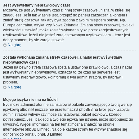
Jest wyświetlany nieprawidłowy czas!
Możliwe, że jest wyświetlany czas z innej strefy czasowej, niż ta, w której się
znajdujesz. Jeśli tak właśnie jest, przejdź do panelu zarządzania kontem i
zmień strefę czasową, tak aby była zgodna z twoim miejscem pobytu. Np.
Europa centralna, Afryka, czy Nowa Zelandia. Zmiana strefy czasowej, tak jak i
większości ustawień, może zostać wykonana tylko przez zarejestrowanych
użytkowników. Jeżeli nie jesteś zarejestrowanym użytkownikiem – teraz jest
dobry moment, by się zarejestrować.
Na górę
Została wykonana zmiana strefy czasowej, a nadal jest wyświetlany
nieprawidłowy czas!
Jeżeli na pewno strefa czasowa została ustawiona prawidłowo, a czas nadal
jest wyświetlany nieprawidłowo, oznacza to, że czas na serwerze jest
ustawiony nieprawidłowo. Poinformuj o tym administratora, by naprawił
problem.
Na górę
Mojego języka nie ma na liście!
Być może administrator nie zainstalował pakietu zawierającego twoją wersję
językową albo nikt jeszcze nie przetłumaczył phpBB3 na twój język. Zapytaj
administratora witryny czy może zainstalować pakiet językowy, którego
potrzebujesz. Jeśli pakiet dla twojego języka nie istnieje, może spróbujesz go
utworzyć. Więcej informacji na ten temat można znaleźć na stronie
internetowej phpBB Limited. Na dole każdej strony tej witryny znajduje się
odnośnik do portalu phpBB Limited.