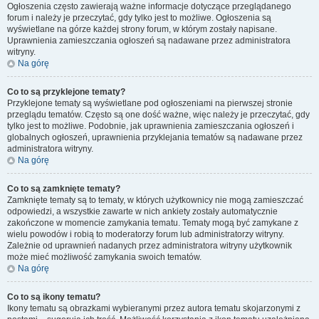
Ogłoszenia często zawierają ważne informacje dotyczące przeglądanego
forum i należy je przeczytać, gdy tylko jest to możliwe. Ogłoszenia są
wyświetlane na górze każdej strony forum, w którym zostały napisane.
Uprawnienia zamieszczania ogłoszeń są nadawane przez administratora
witryny.
Na górę
Co to są przyklejone tematy?
Przyklejone tematy są wyświetlane pod ogłoszeniami na pierwszej stronie
przeglądu tematów. Często są one dość ważne, więc należy je przeczytać, gdy
tylko jest to możliwe. Podobnie, jak uprawnienia zamieszczania ogłoszeń i
globalnych ogłoszeń, uprawnienia przyklejania tematów są nadawane przez
administratora witryny.
Na górę
Co to są zamknięte tematy?
Zamknięte tematy są to tematy, w których użytkownicy nie mogą zamieszczać
odpowiedzi, a wszystkie zawarte w nich ankiety zostały automatycznie
zakończone w momencie zamykania tematu. Tematy mogą być zamykane z
wielu powodów i robią to moderatorzy forum lub administratorzy witryny.
Zależnie od uprawnień nadanych przez administratora witryny użytkownik
może mieć możliwość zamykania swoich tematów.
Na górę
Co to są ikony tematu?
Ikony tematu są obrazkami wybieranymi przez autora tematu skojarzonymi z