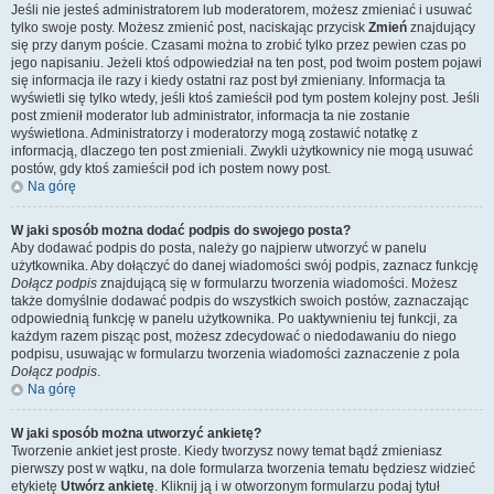
Jeśli nie jesteś administratorem lub moderatorem, możesz zmieniać i usuwać
tylko swoje posty. Możesz zmienić post, naciskając przycisk
Zmień
znajdujący
się przy danym poście. Czasami można to zrobić tylko przez pewien czas po
jego napisaniu. Jeżeli ktoś odpowiedział na ten post, pod twoim postem pojawi
się informacja ile razy i kiedy ostatni raz post był zmieniany. Informacja ta
wyświetli się tylko wtedy, jeśli ktoś zamieścił pod tym postem kolejny post. Jeśli
post zmienił moderator lub administrator, informacja ta nie zostanie
wyświetlona. Administratorzy i moderatorzy mogą zostawić notatkę z
informacją, dlaczego ten post zmieniali. Zwykli użytkownicy nie mogą usuwać
postów, gdy ktoś zamieścił pod ich postem nowy post.
Na górę
W jaki sposób można dodać podpis do swojego posta?
Aby dodawać podpis do posta, należy go najpierw utworzyć w panelu
użytkownika. Aby dołączyć do danej wiadomości swój podpis, zaznacz funkcję
Dołącz podpis
znajdującą się w formularzu tworzenia wiadomości. Możesz
także domyślnie dodawać podpis do wszystkich swoich postów, zaznaczając
odpowiednią funkcję w panelu użytkownika. Po uaktywnieniu tej funkcji, za
każdym razem pisząc post, możesz zdecydować o niedodawaniu do niego
podpisu, usuwając w formularzu tworzenia wiadomości zaznaczenie z pola
Dołącz podpis
.
Na górę
W jaki sposób można utworzyć ankietę?
Tworzenie ankiet jest proste. Kiedy tworzysz nowy temat bądź zmieniasz
pierwszy post w wątku, na dole formularza tworzenia tematu będziesz widzieć
etykietę
Utwórz ankietę
. Kliknij ją i w otworzonym formularzu podaj tytuł