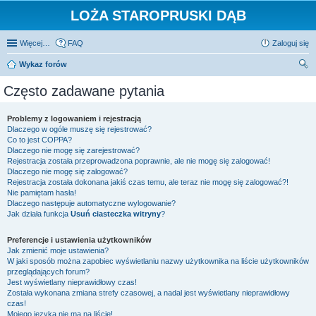
LOŻA STAROPRUSKI DĄB
Więcej…
FAQ
Zaloguj się
Wykaz forów
zu
Często zadawane pytania
kaj
Problemy z logowaniem i rejestracją
Dlaczego w ogóle muszę się rejestrować?
Co to jest COPPA?
Dlaczego nie mogę się zarejestrować?
Rejestracja została przeprowadzona poprawnie, ale nie mogę się zalogować!
Dlaczego nie mogę się zalogować?
Rejestracja została dokonana jakiś czas temu, ale teraz nie mogę się zalogować?!
Nie pamiętam hasła!
Dlaczego następuje automatyczne wylogowanie?
Jak działa funkcja
Usuń ciasteczka witryny
?
Preferencje i ustawienia użytkowników
Jak zmienić moje ustawienia?
W jaki sposób można zapobiec wyświetlaniu nazwy użytkownika na liście użytkowników
przeglądających forum?
Jest wyświetlany nieprawidłowy czas!
Została wykonana zmiana strefy czasowej, a nadal jest wyświetlany nieprawidłowy
czas!
Mojego języka nie ma na liście!