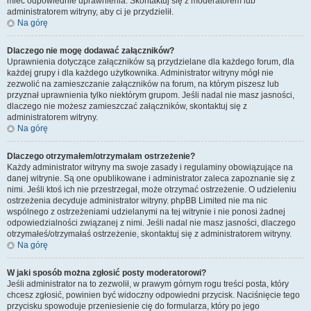
mieć odpowiednie uprawnienia. Skontaktuj się z moderatorem lub
administratorem witryny, aby ci je przydzielił.
Na górę
Dlaczego nie mogę dodawać załączników?
Uprawnienia dotyczące załączników są przydzielane dla każdego forum, dla
każdej grupy i dla każdego użytkownika. Administrator witryny mógł nie
zezwolić na zamieszczanie załączników na forum, na którym piszesz lub
przyznał uprawnienia tylko niektórym grupom. Jeśli nadal nie masz jasności,
dlaczego nie możesz zamieszczać załączników, skontaktuj się z
administratorem witryny.
Na górę
Dlaczego otrzymałem/otrzymałam ostrzeżenie?
Każdy administrator witryny ma swoje zasady i regulaminy obowiązujące na
danej witrynie. Są one opublikowane i administrator zaleca zapoznanie się z
nimi. Jeśli ktoś ich nie przestrzegał, może otrzymać ostrzeżenie. O udzieleniu
ostrzeżenia decyduje administrator witryny. phpBB Limited nie ma nic
wspólnego z ostrzeżeniami udzielanymi na tej witrynie i nie ponosi żadnej
odpowiedzialności związanej z nimi. Jeśli nadal nie masz jasności, dlaczego
otrzymałeś/otrzymałaś ostrzeżenie, skontaktuj się z administratorem witryny.
Na górę
W jaki sposób można zgłosić posty moderatorowi?
Jeśli administrator na to zezwolił, w prawym górnym rogu treści posta, który
chcesz zgłosić, powinien być widoczny odpowiedni przycisk. Naciśnięcie tego
przycisku spowoduje przeniesienie cię do formularza, który po jego