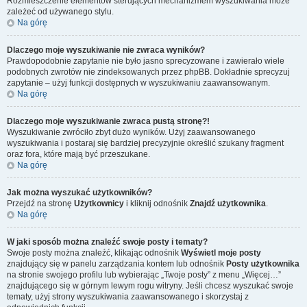
Rozmieszczenie elementów sterujących mechanizmem wyszukiwania może
zależeć od używanego stylu.
Na górę
Dlaczego moje wyszukiwanie nie zwraca wyników?
Prawdopodobnie zapytanie nie było jasno sprecyzowane i zawierało wiele
podobnych zwrotów nie zindeksowanych przez phpBB. Dokładnie sprecyzuj
zapytanie – użyj funkcji dostępnych w wyszukiwaniu zaawansowanym.
Na górę
Dlaczego moje wyszukiwanie zwraca pustą stronę?!
Wyszukiwanie zwróciło zbyt dużo wyników. Użyj zaawansowanego
wyszukiwania i postaraj się bardziej precyzyjnie określić szukany fragment
oraz fora, które mają być przeszukane.
Na górę
Jak można wyszukać użytkowników?
Przejdź na stronę
Użytkownicy
i kliknij odnośnik
Znajdź użytkownika
.
Na górę
W jaki sposób można znaleźć swoje posty i tematy?
Swoje posty można znaleźć, klikając odnośnik
Wyświetl moje posty
znajdujący się w panelu zarządzania kontem lub odnośnik
Posty użytkownika
na stronie swojego profilu lub wybierając „Twoje posty” z menu „Więcej…”
znajdującego się w górnym lewym rogu witryny. Jeśli chcesz wyszukać swoje
tematy, użyj strony wyszukiwania zaawansowanego i skorzystaj z