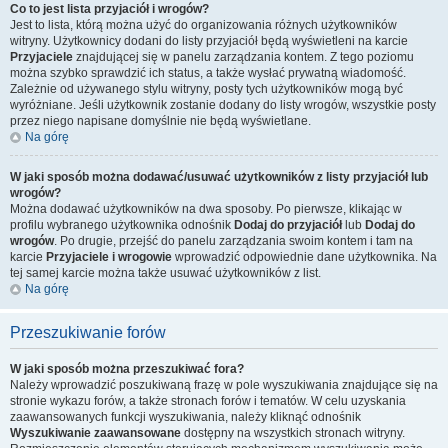
Co to jest lista przyjaciół i wrogów?
Jest to lista, którą można użyć do organizowania różnych użytkowników
witryny. Użytkownicy dodani do listy przyjaciół będą wyświetleni na karcie
Przyjaciele
znajdującej się w panelu zarządzania kontem. Z tego poziomu
można szybko sprawdzić ich status, a także wysłać prywatną wiadomość.
Zależnie od używanego stylu witryny, posty tych użytkowników mogą być
wyróżniane. Jeśli użytkownik zostanie dodany do listy wrogów, wszystkie posty
przez niego napisane domyślnie nie będą wyświetlane.
Na górę
W jaki sposób można dodawać/usuwać użytkowników z listy przyjaciół lub
wrogów?
Można dodawać użytkowników na dwa sposoby. Po pierwsze, klikając w
profilu wybranego użytkownika odnośnik
Dodaj do przyjaciół
lub
Dodaj do
wrogów
. Po drugie, przejść do panelu zarządzania swoim kontem i tam na
karcie
Przyjaciele i wrogowie
wprowadzić odpowiednie dane użytkownika. Na
tej samej karcie można także usuwać użytkowników z list.
Na górę
Przeszukiwanie forów
W jaki sposób można przeszukiwać fora?
Należy wprowadzić poszukiwaną frazę w pole wyszukiwania znajdujące się na
stronie wykazu forów, a także stronach forów i tematów. W celu uzyskania
zaawansowanych funkcji wyszukiwania, należy kliknąć odnośnik
Wyszukiwanie zaawansowane
dostępny na wszystkich stronach witryny.