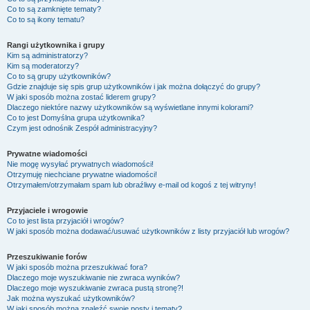
Co to są zamknięte tematy?
Co to są ikony tematu?
Rangi użytkownika i grupy
Kim są administratorzy?
Kim są moderatorzy?
Co to są grupy użytkowników?
Gdzie znajduje się spis grup użytkowników i jak można dołączyć do grupy?
W jaki sposób można zostać liderem grupy?
Dlaczego niektóre nazwy użytkowników są wyświetlane innymi kolorami?
Co to jest
Domyślna grupa użytkownika
?
Czym jest odnośnik
Zespół administracyjny
?
Prywatne wiadomości
Nie mogę wysyłać prywatnych wiadomości!
Otrzymuję niechciane prywatne wiadomości!
Otrzymałem/otrzymałam spam lub obraźliwy e-mail od kogoś z tej witryny!
Przyjaciele i wrogowie
Co to jest lista przyjaciół i wrogów?
W jaki sposób można dodawać/usuwać użytkowników z listy przyjaciół lub wrogów?
Przeszukiwanie forów
W jaki sposób można przeszukiwać fora?
Dlaczego moje wyszukiwanie nie zwraca wyników?
Dlaczego moje wyszukiwanie zwraca pustą stronę?!
Jak można wyszukać użytkowników?
W jaki sposób można znaleźć swoje posty i tematy?