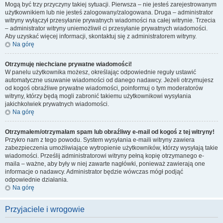
Mogą być trzy przyczyny takiej sytuacji. Pierwsza – nie jesteś zarejestrowanym
użytkownikiem lub nie jesteś zalogowany/zalogowana. Druga – administrator
witryny wyłączył przesyłanie prywatnych wiadomości na całej witrynie. Trzecia
– administrator witryny uniemożliwił ci przesyłanie prywatnych wiadomości.
Aby uzyskać więcej informacji, skontaktuj się z administratorem witryny.
Na górę
Otrzymuję niechciane prywatne wiadomości!
W panelu użytkownika możesz, określając odpowiednie reguły ustawić
automatyczne usuwanie wiadomości od danego nadawcy. Jeżeli otrzymujesz
od kogoś obraźliwe prywatne wiadomości, poinformuj o tym moderatorów
witryny, którzy będą mogli zabronić takiemu użytkownikowi wysyłania
jakichkolwiek prywatnych wiadomości.
Na górę
Otrzymałem/otrzymałam spam lub obraźliwy e-mail od kogoś z tej witryny!
Przykro nam z tego powodu. System wysyłania e-maili witryny zawiera
zabezpieczenia umożliwiające wytropienie użytkowników, którzy wysyłają takie
wiadomości. Prześlij administratorowi witryny pełną kopię otrzymanego e-
maila – ważne, aby były w niej zawarte nagłówki, ponieważ zawierają one
informacje o nadawcy. Administrator będzie wówczas mógł podjąć
odpowiednie działania.
Na górę
Przyjaciele i wrogowie