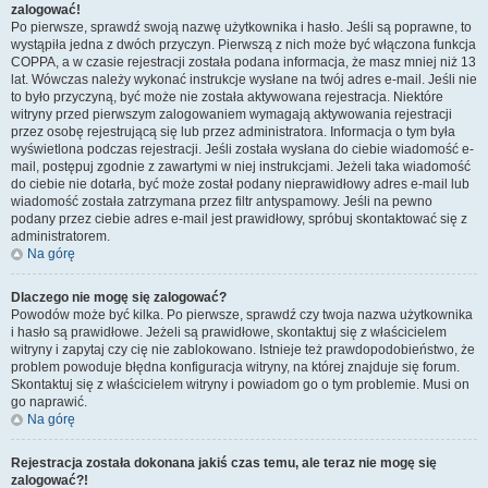
zalogować!
Po pierwsze, sprawdź swoją nazwę użytkownika i hasło. Jeśli są poprawne, to
wystąpiła jedna z dwóch przyczyn. Pierwszą z nich może być włączona funkcja
COPPA, a w czasie rejestracji została podana informacja, że masz mniej niż 13
lat. Wówczas należy wykonać instrukcje wysłane na twój adres e-mail. Jeśli nie
to było przyczyną, być może nie została aktywowana rejestracja. Niektóre
witryny przed pierwszym zalogowaniem wymagają aktywowania rejestracji
przez osobę rejestrującą się lub przez administratora. Informacja o tym była
wyświetlona podczas rejestracji. Jeśli została wysłana do ciebie wiadomość e-
mail, postępuj zgodnie z zawartymi w niej instrukcjami. Jeżeli taka wiadomość
do ciebie nie dotarła, być może został podany nieprawidłowy adres e-mail lub
wiadomość została zatrzymana przez filtr antyspamowy. Jeśli na pewno
podany przez ciebie adres e-mail jest prawidłowy, spróbuj skontaktować się z
administratorem.
Na górę
Dlaczego nie mogę się zalogować?
Powodów może być kilka. Po pierwsze, sprawdź czy twoja nazwa użytkownika
i hasło są prawidłowe. Jeżeli są prawidłowe, skontaktuj się z właścicielem
witryny i zapytaj czy cię nie zablokowano. Istnieje też prawdopodobieństwo, że
problem powoduje błędna konfiguracja witryny, na której znajduje się forum.
Skontaktuj się z właścicielem witryny i powiadom go o tym problemie. Musi on
go naprawić.
Na górę
Rejestracja została dokonana jakiś czas temu, ale teraz nie mogę się
zalogować?!