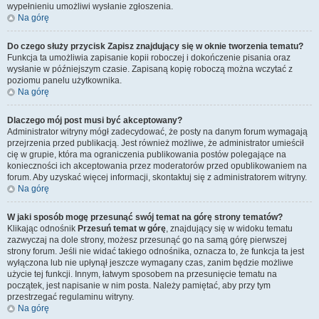
wypełnieniu umożliwi wysłanie zgłoszenia.
Na górę
Do czego służy przycisk
Zapisz
znajdujący się w oknie tworzenia tematu?
Funkcja ta umożliwia zapisanie kopii roboczej i dokończenie pisania oraz
wysłanie w późniejszym czasie. Zapisaną kopię roboczą można wczytać z
poziomu panelu użytkownika.
Na górę
Dlaczego mój post musi być akceptowany?
Administrator witryny mógł zadecydować, że posty na danym forum wymagają
przejrzenia przed publikacją. Jest również możliwe, że administrator umieścił
cię w grupie, która ma ograniczenia publikowania postów polegające na
konieczności ich akceptowania przez moderatorów przed opublikowaniem na
forum. Aby uzyskać więcej informacji, skontaktuj się z administratorem witryny.
Na górę
W jaki sposób mogę przesunąć swój temat na górę strony tematów?
Klikając odnośnik
Przesuń temat w górę
, znajdujący się w widoku tematu
zazwyczaj na dole strony, możesz przesunąć go na samą górę pierwszej
strony forum. Jeśli nie widać takiego odnośnika, oznacza to, że funkcja ta jest
wyłączona lub nie upłynął jeszcze wymagany czas, zanim będzie możliwe
użycie tej funkcji. Innym, łatwym sposobem na przesunięcie tematu na
początek, jest napisanie w nim posta. Należy pamiętać, aby przy tym
przestrzegać regulaminu witryny.
Na górę