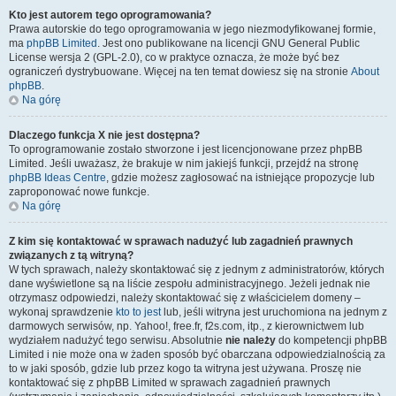
Kto jest autorem tego oprogramowania?
Prawa autorskie do tego oprogramowania w jego niezmodyfikowanej formie,
ma
phpBB Limited
. Jest ono publikowane na licencji GNU General Public
License wersja 2 (GPL-2.0), co w praktyce oznacza, że może być bez
ograniczeń dystrybuowane. Więcej na ten temat dowiesz się na stronie
About
phpBB
.
Na górę
Dlaczego funkcja X nie jest dostępna?
To oprogramowanie zostało stworzone i jest licencjonowane przez phpBB
Limited. Jeśli uważasz, że brakuje w nim jakiejś funkcji, przejdź na stronę
phpBB Ideas Centre
, gdzie możesz zagłosować na istniejące propozycje lub
zaproponować nowe funkcje.
Na górę
Z kim się kontaktować w sprawach nadużyć lub zagadnień prawnych
związanych z tą witryną?
W tych sprawach, należy skontaktować się z jednym z administratorów, których
dane wyświetlone są na liście zespołu administracyjnego. Jeżeli jednak nie
otrzymasz odpowiedzi, należy skontaktować się z właścicielem domeny –
wykonaj sprawdzenie
kto to jest
lub, jeśli witryna jest uruchomiona na jednym z
darmowych serwisów, np. Yahoo!, free.fr, f2s.com, itp., z kierownictwem lub
wydziałem nadużyć tego serwisu. Absolutnie
nie należy
do kompetencji phpBB
Limited i nie może ona w żaden sposób być obarczana odpowiedzialnością za
to w jaki sposób, gdzie lub przez kogo ta witryna jest używana. Proszę nie
kontaktować się z phpBB Limited w sprawach zagadnień prawnych