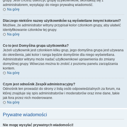
grupy. Jeśli chcesz utworzyć grupę użytkowników, skontaktuj się z
administratorem, wysyłając do niego prywatną wiadomość.
Na górę
Dlaczego niektóre nazwy użytkowników są wyświetlane innymi kolorami?
Możliwe, że administrator witryny przypisał kolor członkom grupy, aby ułatwić
identyfikowanie członków tej grupy.
Na górę
Co to jest
Domyślna grupa użytkownika
?
Jeżeli użytkownik jest członkiem kilku grup, jego domyślna grupa jest używana
do określenia, jaki kolor i ranga będzie domyślnie dla niego wyświetlana.
Administrator witryny może nadać użytkownikowi uprawnienia do zmiany
domyślnej grupy. Wówczas można to zrobić z poziomu panelu zarządzania
kontem.
Na górę
Czym jest odnośnik
Zespół administracyjny
?
Odnośnik ten prowadzi do strony z listą osób odpowiedzialnych za forum, na
której znajduje się spis administratorów i moderatorów oraz inne dane, takie
jak fora przez nich moderowane.
Na górę
Prywatne wiadomości
Nie mogę wysyłać prywatnych wiadomości!