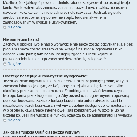
Możliwe, że z jakiegoś powodu administrator dezaktywował lub usunął twoje
konto. Wiele witryn, aby zmniejszyć rozmiar bazy danych, cyklicznie usuwa
użytkowników, którzy nic nie pisali przez dłuższy czas. Jeśli tak się stało,
spróbuj zarejestrować się ponownie i bądź bardziej aktywnym i
zaangażowanym w dyskusje użytkownikiem.
Na górę
Nie pamiętam hasła!
Zachowaj spokój! Twoje hasło wprawdzie nie może zostać odzyskane, ale bez
problemu może zostać zresetowane. Przejdź na stronę logowania i kliknij
odnośnik
Nie pamiętam hasła
. Postępuj zgodnie z instrukcjami, a
prawdopodobnie niedługo znów będziesz móc się zalogować.
Na górę
Dlaczego następuje automatyczne wylogowanie?
Jeżeli w czasie logowania nie zaznaczysz funkcji
Zapamiętaj mnie
, witryna
zachowa informację o tym, że twój pobyt na tej witrynie będzie trwał tylko
określony przez administratora czas. Zapobiega to niewłaściwemu użyciu
twojego konta przez kogoś innego. Aby pozostać zalogowanym/zalogowaną,
podczas logowania zaznacz funkcję
Loguj mnie automatycznie
. Jest to
niezalecane, jeżeli korzystasz z witryny z ogólnie dostępnego komputera, np.
w bibliotece, kawiarence internetowej, sali komputerowej w szkole lub na
uczelni itp. Jeśli nie widzisz tej funkcji, oznacza to, że administrator ją wyłączył.
Na górę
Jak działa funkcja
Usuń ciasteczka witryny
?