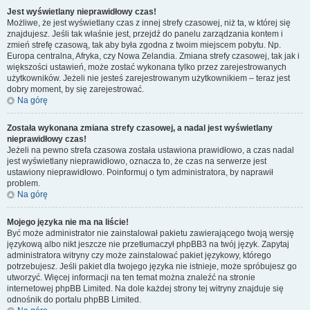
Jest wyświetlany nieprawidłowy czas!
Możliwe, że jest wyświetlany czas z innej strefy czasowej, niż ta, w której się
znajdujesz. Jeśli tak właśnie jest, przejdź do panelu zarządzania kontem i
zmień strefę czasową, tak aby była zgodna z twoim miejscem pobytu. Np.
Europa centralna, Afryka, czy Nowa Zelandia. Zmiana strefy czasowej, tak jak i
większości ustawień, może zostać wykonana tylko przez zarejestrowanych
użytkowników. Jeżeli nie jesteś zarejestrowanym użytkownikiem – teraz jest
dobry moment, by się zarejestrować.
Na górę
Została wykonana zmiana strefy czasowej, a nadal jest wyświetlany
nieprawidłowy czas!
Jeżeli na pewno strefa czasowa została ustawiona prawidłowo, a czas nadal
jest wyświetlany nieprawidłowo, oznacza to, że czas na serwerze jest
ustawiony nieprawidłowo. Poinformuj o tym administratora, by naprawił
problem.
Na górę
Mojego języka nie ma na liście!
Być może administrator nie zainstalował pakietu zawierającego twoją wersję
językową albo nikt jeszcze nie przetłumaczył phpBB3 na twój język. Zapytaj
administratora witryny czy może zainstalować pakiet językowy, którego
potrzebujesz. Jeśli pakiet dla twojego języka nie istnieje, może spróbujesz go
utworzyć. Więcej informacji na ten temat można znaleźć na stronie
internetowej phpBB Limited. Na dole każdej strony tej witryny znajduje się
odnośnik do portalu phpBB Limited.