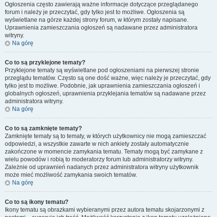
Ogłoszenia często zawierają ważne informacje dotyczące przeglądanego
forum i należy je przeczytać, gdy tylko jest to możliwe. Ogłoszenia są
wyświetlane na górze każdej strony forum, w którym zostały napisane.
Uprawnienia zamieszczania ogłoszeń są nadawane przez administratora
witryny.
Na górę
Co to są przyklejone tematy?
Przyklejone tematy są wyświetlane pod ogłoszeniami na pierwszej stronie
przeglądu tematów. Często są one dość ważne, więc należy je przeczytać, gdy
tylko jest to możliwe. Podobnie, jak uprawnienia zamieszczania ogłoszeń i
globalnych ogłoszeń, uprawnienia przyklejania tematów są nadawane przez
administratora witryny.
Na górę
Co to są zamknięte tematy?
Zamknięte tematy są to tematy, w których użytkownicy nie mogą zamieszczać
odpowiedzi, a wszystkie zawarte w nich ankiety zostały automatycznie
zakończone w momencie zamykania tematu. Tematy mogą być zamykane z
wielu powodów i robią to moderatorzy forum lub administratorzy witryny.
Zależnie od uprawnień nadanych przez administratora witryny użytkownik
może mieć możliwość zamykania swoich tematów.
Na górę
Co to są ikony tematu?
Ikony tematu są obrazkami wybieranymi przez autora tematu skojarzonymi z