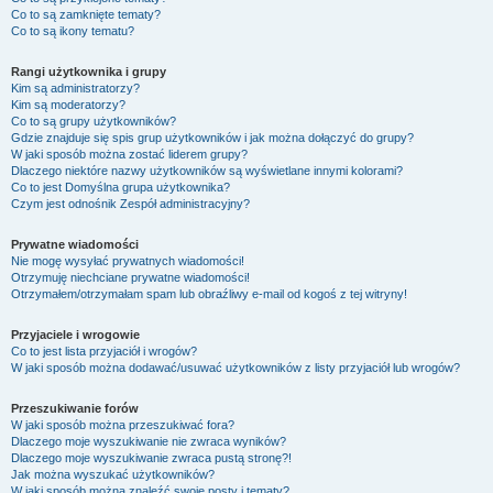
Co to są zamknięte tematy?
Co to są ikony tematu?
Rangi użytkownika i grupy
Kim są administratorzy?
Kim są moderatorzy?
Co to są grupy użytkowników?
Gdzie znajduje się spis grup użytkowników i jak można dołączyć do grupy?
W jaki sposób można zostać liderem grupy?
Dlaczego niektóre nazwy użytkowników są wyświetlane innymi kolorami?
Co to jest
Domyślna grupa użytkownika
?
Czym jest odnośnik
Zespół administracyjny
?
Prywatne wiadomości
Nie mogę wysyłać prywatnych wiadomości!
Otrzymuję niechciane prywatne wiadomości!
Otrzymałem/otrzymałam spam lub obraźliwy e-mail od kogoś z tej witryny!
Przyjaciele i wrogowie
Co to jest lista przyjaciół i wrogów?
W jaki sposób można dodawać/usuwać użytkowników z listy przyjaciół lub wrogów?
Przeszukiwanie forów
W jaki sposób można przeszukiwać fora?
Dlaczego moje wyszukiwanie nie zwraca wyników?
Dlaczego moje wyszukiwanie zwraca pustą stronę?!
Jak można wyszukać użytkowników?
W jaki sposób można znaleźć swoje posty i tematy?