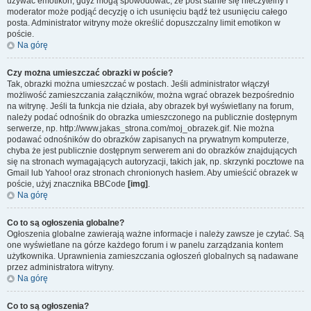
używać emotikon, gdyż mogą spowodować, że post stanie się nieczytelny i
moderator może podjąć decyzję o ich usunięciu bądź też usunięciu całego
posta. Administrator witryny może określić dopuszczalny limit emotikon w
poście.
Na górę
Czy można umieszczać obrazki w poście?
Tak, obrazki można umieszczać w postach. Jeśli administrator włączył
możliwość zamieszczania załączników, można wgrać obrazek bezpośrednio
na witrynę. Jeśli ta funkcja nie działa, aby obrazek był wyświetlany na forum,
należy podać odnośnik do obrazka umieszczonego na publicznie dostępnym
serwerze, np. http://www.jakas_strona.com/moj_obrazek.gif. Nie można
podawać odnośników do obrazków zapisanych na prywatnym komputerze,
chyba że jest publicznie dostępnym serwerem ani do obrazków znajdujących
się na stronach wymagających autoryzacji, takich jak, np. skrzynki pocztowe na
Gmail lub Yahoo! oraz stronach chronionych hasłem. Aby umieścić obrazek w
poście, użyj znacznika BBCode
[img]
.
Na górę
Co to są ogłoszenia globalne?
Ogłoszenia globalne zawierają ważne informacje i należy zawsze je czytać. Są
one wyświetlane na górze każdego forum i w panelu zarządzania kontem
użytkownika. Uprawnienia zamieszczania ogłoszeń globalnych są nadawane
przez administratora witryny.
Na górę
Co to są ogłoszenia?