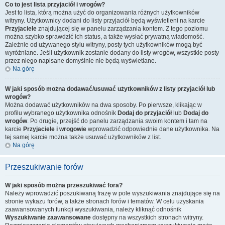
Co to jest lista przyjaciół i wrogów?
Jest to lista, którą można użyć do organizowania różnych użytkowników
witryny. Użytkownicy dodani do listy przyjaciół będą wyświetleni na karcie
Przyjaciele
znajdującej się w panelu zarządzania kontem. Z tego poziomu
można szybko sprawdzić ich status, a także wysłać prywatną wiadomość.
Zależnie od używanego stylu witryny, posty tych użytkowników mogą być
wyróżniane. Jeśli użytkownik zostanie dodany do listy wrogów, wszystkie posty
przez niego napisane domyślnie nie będą wyświetlane.
Na górę
W jaki sposób można dodawać/usuwać użytkowników z listy przyjaciół lub
wrogów?
Można dodawać użytkowników na dwa sposoby. Po pierwsze, klikając w
profilu wybranego użytkownika odnośnik
Dodaj do przyjaciół
lub
Dodaj do
wrogów
. Po drugie, przejść do panelu zarządzania swoim kontem i tam na
karcie
Przyjaciele i wrogowie
wprowadzić odpowiednie dane użytkownika. Na
tej samej karcie można także usuwać użytkowników z list.
Na górę
Przeszukiwanie forów
W jaki sposób można przeszukiwać fora?
Należy wprowadzić poszukiwaną frazę w pole wyszukiwania znajdujące się na
stronie wykazu forów, a także stronach forów i tematów. W celu uzyskania
zaawansowanych funkcji wyszukiwania, należy kliknąć odnośnik
Wyszukiwanie zaawansowane
dostępny na wszystkich stronach witryny.