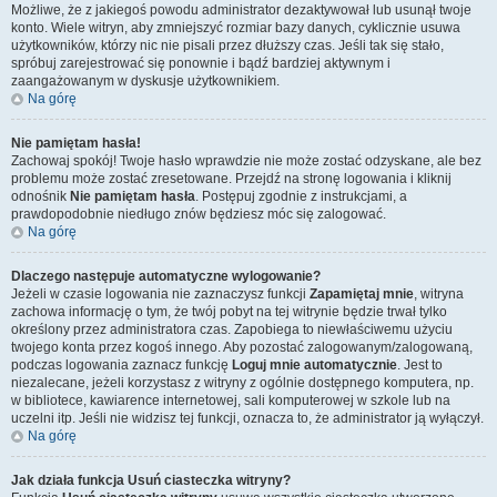
Możliwe, że z jakiegoś powodu administrator dezaktywował lub usunął twoje
konto. Wiele witryn, aby zmniejszyć rozmiar bazy danych, cyklicznie usuwa
użytkowników, którzy nic nie pisali przez dłuższy czas. Jeśli tak się stało,
spróbuj zarejestrować się ponownie i bądź bardziej aktywnym i
zaangażowanym w dyskusje użytkownikiem.
Na górę
Nie pamiętam hasła!
Zachowaj spokój! Twoje hasło wprawdzie nie może zostać odzyskane, ale bez
problemu może zostać zresetowane. Przejdź na stronę logowania i kliknij
odnośnik
Nie pamiętam hasła
. Postępuj zgodnie z instrukcjami, a
prawdopodobnie niedługo znów będziesz móc się zalogować.
Na górę
Dlaczego następuje automatyczne wylogowanie?
Jeżeli w czasie logowania nie zaznaczysz funkcji
Zapamiętaj mnie
, witryna
zachowa informację o tym, że twój pobyt na tej witrynie będzie trwał tylko
określony przez administratora czas. Zapobiega to niewłaściwemu użyciu
twojego konta przez kogoś innego. Aby pozostać zalogowanym/zalogowaną,
podczas logowania zaznacz funkcję
Loguj mnie automatycznie
. Jest to
niezalecane, jeżeli korzystasz z witryny z ogólnie dostępnego komputera, np.
w bibliotece, kawiarence internetowej, sali komputerowej w szkole lub na
uczelni itp. Jeśli nie widzisz tej funkcji, oznacza to, że administrator ją wyłączył.
Na górę
Jak działa funkcja
Usuń ciasteczka witryny
?