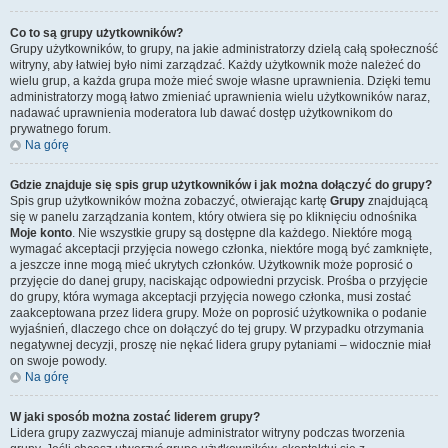
Co to są grupy użytkowników?
Grupy użytkowników, to grupy, na jakie administratorzy dzielą całą społeczność
witryny, aby łatwiej było nimi zarządzać. Każdy użytkownik może należeć do
wielu grup, a każda grupa może mieć swoje własne uprawnienia. Dzięki temu
administratorzy mogą łatwo zmieniać uprawnienia wielu użytkowników naraz,
nadawać uprawnienia moderatora lub dawać dostęp użytkownikom do
prywatnego forum.
Na górę
Gdzie znajduje się spis grup użytkowników i jak można dołączyć do grupy?
Spis grup użytkowników można zobaczyć, otwierając kartę
Grupy
znajdującą
się w panelu zarządzania kontem, który otwiera się po kliknięciu odnośnika
Moje konto
. Nie wszystkie grupy są dostępne dla każdego. Niektóre mogą
wymagać akceptacji przyjęcia nowego członka, niektóre mogą być zamknięte,
a jeszcze inne mogą mieć ukrytych członków. Użytkownik może poprosić o
przyjęcie do danej grupy, naciskając odpowiedni przycisk. Prośba o przyjęcie
do grupy, która wymaga akceptacji przyjęcia nowego członka, musi zostać
zaakceptowana przez lidera grupy. Może on poprosić użytkownika o podanie
wyjaśnień, dlaczego chce on dołączyć do tej grupy. W przypadku otrzymania
negatywnej decyzji, proszę nie nękać lidera grupy pytaniami – widocznie miał
on swoje powody.
Na górę
W jaki sposób można zostać liderem grupy?
Lidera grupy zazwyczaj mianuje administrator witryny podczas tworzenia