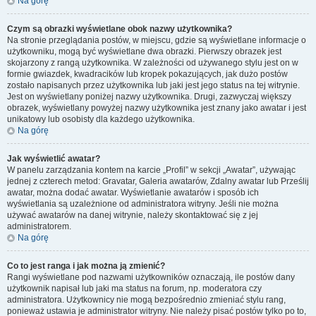
Na górę
Czym są obrazki wyświetlane obok nazwy użytkownika?
Na stronie przeglądania postów, w miejscu, gdzie są wyświetlane informacje o
użytkowniku, mogą być wyświetlane dwa obrazki. Pierwszy obrazek jest
skojarzony z rangą użytkownika. W zależności od używanego stylu jest on w
formie gwiazdek, kwadracików lub kropek pokazujących, jak dużo postów
zostało napisanych przez użytkownika lub jaki jest jego status na tej witrynie.
Jest on wyświetlany poniżej nazwy użytkownika. Drugi, zazwyczaj większy
obrazek, wyświetlany powyżej nazwy użytkownika jest znany jako awatar i jest
unikatowy lub osobisty dla każdego użytkownika.
Na górę
Jak wyświetlić awatar?
W panelu zarządzania kontem na karcie „Profil” w sekcji „Awatar”, używając
jednej z czterech metod: Gravatar, Galeria awatarów, Zdalny awatar lub Prześlij
awatar, można dodać awatar. Wyświetlanie awatarów i sposób ich
wyświetlania są uzależnione od administratora witryny. Jeśli nie można
używać awatarów na danej witrynie, należy skontaktować się z jej
administratorem.
Na górę
Co to jest ranga i jak można ją zmienić?
Rangi wyświetlane pod nazwami użytkowników oznaczają, ile postów dany
użytkownik napisał lub jaki ma status na forum, np. moderatora czy
administratora. Użytkownicy nie mogą bezpośrednio zmieniać stylu rang,
ponieważ ustawia je administrator witryny. Nie należy pisać postów tylko po to,