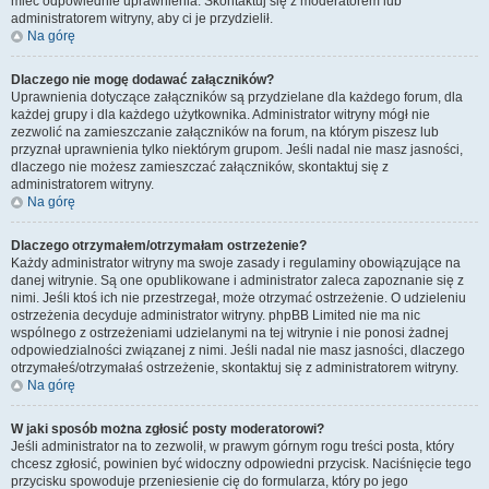
mieć odpowiednie uprawnienia. Skontaktuj się z moderatorem lub
administratorem witryny, aby ci je przydzielił.
Na górę
Dlaczego nie mogę dodawać załączników?
Uprawnienia dotyczące załączników są przydzielane dla każdego forum, dla
każdej grupy i dla każdego użytkownika. Administrator witryny mógł nie
zezwolić na zamieszczanie załączników na forum, na którym piszesz lub
przyznał uprawnienia tylko niektórym grupom. Jeśli nadal nie masz jasności,
dlaczego nie możesz zamieszczać załączników, skontaktuj się z
administratorem witryny.
Na górę
Dlaczego otrzymałem/otrzymałam ostrzeżenie?
Każdy administrator witryny ma swoje zasady i regulaminy obowiązujące na
danej witrynie. Są one opublikowane i administrator zaleca zapoznanie się z
nimi. Jeśli ktoś ich nie przestrzegał, może otrzymać ostrzeżenie. O udzieleniu
ostrzeżenia decyduje administrator witryny. phpBB Limited nie ma nic
wspólnego z ostrzeżeniami udzielanymi na tej witrynie i nie ponosi żadnej
odpowiedzialności związanej z nimi. Jeśli nadal nie masz jasności, dlaczego
otrzymałeś/otrzymałaś ostrzeżenie, skontaktuj się z administratorem witryny.
Na górę
W jaki sposób można zgłosić posty moderatorowi?
Jeśli administrator na to zezwolił, w prawym górnym rogu treści posta, który
chcesz zgłosić, powinien być widoczny odpowiedni przycisk. Naciśnięcie tego
przycisku spowoduje przeniesienie cię do formularza, który po jego