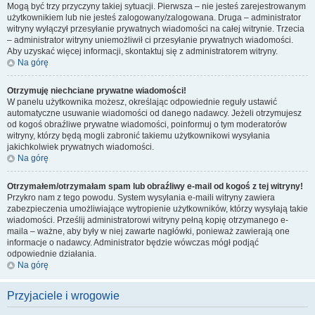
Mogą być trzy przyczyny takiej sytuacji. Pierwsza – nie jesteś zarejestrowanym
użytkownikiem lub nie jesteś zalogowany/zalogowana. Druga – administrator
witryny wyłączył przesyłanie prywatnych wiadomości na całej witrynie. Trzecia
– administrator witryny uniemożliwił ci przesyłanie prywatnych wiadomości.
Aby uzyskać więcej informacji, skontaktuj się z administratorem witryny.
Na górę
Otrzymuję niechciane prywatne wiadomości!
W panelu użytkownika możesz, określając odpowiednie reguły ustawić
automatyczne usuwanie wiadomości od danego nadawcy. Jeżeli otrzymujesz
od kogoś obraźliwe prywatne wiadomości, poinformuj o tym moderatorów
witryny, którzy będą mogli zabronić takiemu użytkownikowi wysyłania
jakichkolwiek prywatnych wiadomości.
Na górę
Otrzymałem/otrzymałam spam lub obraźliwy e-mail od kogoś z tej witryny!
Przykro nam z tego powodu. System wysyłania e-maili witryny zawiera
zabezpieczenia umożliwiające wytropienie użytkowników, którzy wysyłają takie
wiadomości. Prześlij administratorowi witryny pełną kopię otrzymanego e-
maila – ważne, aby były w niej zawarte nagłówki, ponieważ zawierają one
informacje o nadawcy. Administrator będzie wówczas mógł podjąć
odpowiednie działania.
Na górę
Przyjaciele i wrogowie