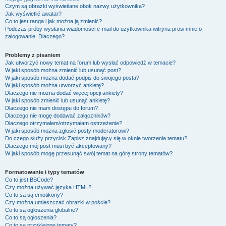
Czym są obrazki wyświetlane obok nazwy użytkownika?
Jak wyświetlić awatar?
Co to jest ranga i jak można ją zmienić?
Podczas próby wysłania wiadomości e-mail do użytkownika witryna prosi mnie o
zalogowanie. Dlaczego?
Problemy z pisaniem
Jak utworzyć nowy temat na forum lub wysłać odpowiedź w temacie?
W jaki sposób można zmienić lub usunąć post?
W jaki sposób można dodać podpis do swojego posta?
W jaki sposób można utworzyć ankietę?
Dlaczego nie można dodać więcej opcji ankiety?
W jaki sposób zmienić lub usunąć ankietę?
Dlaczego nie mam dostępu do forum?
Dlaczego nie mogę dodawać załączników?
Dlaczego otrzymałem/otrzymałam ostrzeżenie?
W jaki sposób można zgłosić posty moderatorowi?
Do czego służy przycisk
Zapisz
znajdujący się w oknie tworzenia tematu?
Dlaczego mój post musi być akceptowany?
W jaki sposób mogę przesunąć swój temat na górę strony tematów?
Formatowanie i typy tematów
Co to jest BBCode?
Czy można używać języka HTML?
Co to są są emotikony?
Czy można umieszczać obrazki w poście?
Co to są ogłoszenia globalne?
Co to są ogłoszenia?
Co to są przyklejone tematy?