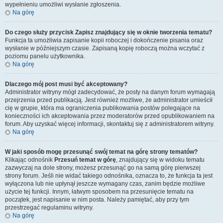
wypełnieniu umożliwi wysłanie zgłoszenia.
Na górę
Do czego służy przycisk
Zapisz
znajdujący się w oknie tworzenia tematu?
Funkcja ta umożliwia zapisanie kopii roboczej i dokończenie pisania oraz
wysłanie w późniejszym czasie. Zapisaną kopię roboczą można wczytać z
poziomu panelu użytkownika.
Na górę
Dlaczego mój post musi być akceptowany?
Administrator witryny mógł zadecydować, że posty na danym forum wymagają
przejrzenia przed publikacją. Jest również możliwe, że administrator umieścił
cię w grupie, która ma ograniczenia publikowania postów polegające na
konieczności ich akceptowania przez moderatorów przed opublikowaniem na
forum. Aby uzyskać więcej informacji, skontaktuj się z administratorem witryny.
Na górę
W jaki sposób mogę przesunąć swój temat na górę strony tematów?
Klikając odnośnik
Przesuń temat w górę
, znajdujący się w widoku tematu
zazwyczaj na dole strony, możesz przesunąć go na samą górę pierwszej
strony forum. Jeśli nie widać takiego odnośnika, oznacza to, że funkcja ta jest
wyłączona lub nie upłynął jeszcze wymagany czas, zanim będzie możliwe
użycie tej funkcji. Innym, łatwym sposobem na przesunięcie tematu na
początek, jest napisanie w nim posta. Należy pamiętać, aby przy tym
przestrzegać regulaminu witryny.
Na górę