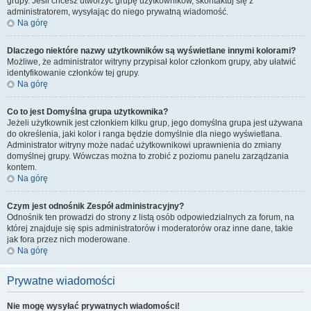
grupy. Jeśli chcesz utworzyć grupę użytkowników, skontaktuj się z
administratorem, wysyłając do niego prywatną wiadomość.
Na górę
Dlaczego niektóre nazwy użytkowników są wyświetlane innymi kolorami?
Możliwe, że administrator witryny przypisał kolor członkom grupy, aby ułatwić
identyfikowanie członków tej grupy.
Na górę
Co to jest
Domyślna grupa użytkownika
?
Jeżeli użytkownik jest członkiem kilku grup, jego domyślna grupa jest używana
do określenia, jaki kolor i ranga będzie domyślnie dla niego wyświetlana.
Administrator witryny może nadać użytkownikowi uprawnienia do zmiany
domyślnej grupy. Wówczas można to zrobić z poziomu panelu zarządzania
kontem.
Na górę
Czym jest odnośnik
Zespół administracyjny
?
Odnośnik ten prowadzi do strony z listą osób odpowiedzialnych za forum, na
której znajduje się spis administratorów i moderatorów oraz inne dane, takie
jak fora przez nich moderowane.
Na górę
Prywatne wiadomości
Nie mogę wysyłać prywatnych wiadomości!