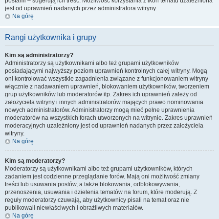
postami – sugerują ich treść. Możliwość korzystania z ikon tematu uzależniona
jest od uprawnień nadanych przez administratora witryny.
Na górę
Rangi użytkownika i grupy
Kim są administratorzy?
Administratorzy są użytkownikami albo też grupami użytkowników
posiadającymi najwyższy poziom uprawnień kontrolnych całej witryny. Mogą
oni kontrolować wszystkie zagadnienia związane z funkcjonowaniem witryny
włącznie z nadawaniem uprawnień, blokowaniem użytkowników, tworzeniem
grup użytkowników lub moderatorów itp. Zakres ich uprawnień zależy od
założyciela witryny i innych administratorów mających prawo nominowania
nowych administratorów. Administratorzy mogą mieć pełne uprawnienia
moderatorów na wszystkich forach utworzonych na witrynie. Zakres uprawnień
moderacyjnych uzależniony jest od uprawnień nadanych przez założyciela
witryny.
Na górę
Kim są moderatorzy?
Moderatorzy są użytkownikami albo też grupami użytkowników, których
zadaniem jest codzienne przeglądanie forów. Mają oni możliwość zmiany
treści lub usuwania postów, a także blokowania, odblokowywania,
przenoszenia, usuwania i dzielenia tematów na forum, które moderują. Z
reguły moderatorzy czuwają, aby użytkownicy pisali na temat oraz nie
publikowali niewłaściwych i obraźliwych materiałów.
Na górę