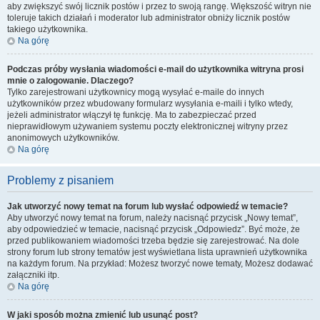
aby zwiększyć swój licznik postów i przez to swoją rangę. Większość witryn nie
toleruje takich działań i moderator lub administrator obniży licznik postów
takiego użytkownika.
Na górę
Podczas próby wysłania wiadomości e-mail do użytkownika witryna prosi
mnie o zalogowanie. Dlaczego?
Tylko zarejestrowani użytkownicy mogą wysyłać e-maile do innych
użytkowników przez wbudowany formularz wysyłania e-maili i tylko wtedy,
jeżeli administrator włączył tę funkcję. Ma to zabezpieczać przed
nieprawidłowym używaniem systemu poczty elektronicznej witryny przez
anonimowych użytkowników.
Na górę
Problemy z pisaniem
Jak utworzyć nowy temat na forum lub wysłać odpowiedź w temacie?
Aby utworzyć nowy temat na forum, należy nacisnąć przycisk „Nowy temat”,
aby odpowiedzieć w temacie, nacisnąć przycisk „Odpowiedz”. Być może, że
przed publikowaniem wiadomości trzeba będzie się zarejestrować. Na dole
strony forum lub strony tematów jest wyświetlana lista uprawnień użytkownika
na każdym forum. Na przykład: Możesz tworzyć nowe tematy, Możesz dodawać
załączniki itp.
Na górę
W jaki sposób można zmienić lub usunąć post?