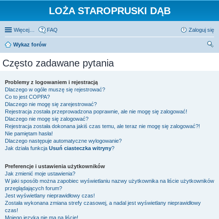
LOŻA STAROPRUSKI DĄB
Więcej…
FAQ
Zaloguj się
Wykaz forów
zu
Często zadawane pytania
kaj
Problemy z logowaniem i rejestracją
Dlaczego w ogóle muszę się rejestrować?
Co to jest COPPA?
Dlaczego nie mogę się zarejestrować?
Rejestracja została przeprowadzona poprawnie, ale nie mogę się zalogować!
Dlaczego nie mogę się zalogować?
Rejestracja została dokonana jakiś czas temu, ale teraz nie mogę się zalogować?!
Nie pamiętam hasła!
Dlaczego następuje automatyczne wylogowanie?
Jak działa funkcja
Usuń ciasteczka witryny
?
Preferencje i ustawienia użytkowników
Jak zmienić moje ustawienia?
W jaki sposób można zapobiec wyświetlaniu nazwy użytkownika na liście użytkowników
przeglądających forum?
Jest wyświetlany nieprawidłowy czas!
Została wykonana zmiana strefy czasowej, a nadal jest wyświetlany nieprawidłowy
czas!
Mojego języka nie ma na liście!