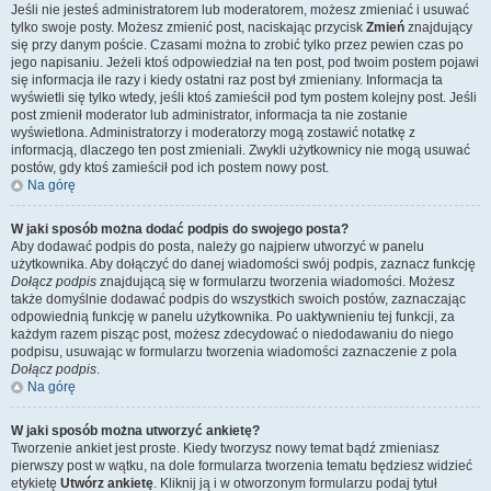
Jeśli nie jesteś administratorem lub moderatorem, możesz zmieniać i usuwać
tylko swoje posty. Możesz zmienić post, naciskając przycisk
Zmień
znajdujący
się przy danym poście. Czasami można to zrobić tylko przez pewien czas po
jego napisaniu. Jeżeli ktoś odpowiedział na ten post, pod twoim postem pojawi
się informacja ile razy i kiedy ostatni raz post był zmieniany. Informacja ta
wyświetli się tylko wtedy, jeśli ktoś zamieścił pod tym postem kolejny post. Jeśli
post zmienił moderator lub administrator, informacja ta nie zostanie
wyświetlona. Administratorzy i moderatorzy mogą zostawić notatkę z
informacją, dlaczego ten post zmieniali. Zwykli użytkownicy nie mogą usuwać
postów, gdy ktoś zamieścił pod ich postem nowy post.
Na górę
W jaki sposób można dodać podpis do swojego posta?
Aby dodawać podpis do posta, należy go najpierw utworzyć w panelu
użytkownika. Aby dołączyć do danej wiadomości swój podpis, zaznacz funkcję
Dołącz podpis
znajdującą się w formularzu tworzenia wiadomości. Możesz
także domyślnie dodawać podpis do wszystkich swoich postów, zaznaczając
odpowiednią funkcję w panelu użytkownika. Po uaktywnieniu tej funkcji, za
każdym razem pisząc post, możesz zdecydować o niedodawaniu do niego
podpisu, usuwając w formularzu tworzenia wiadomości zaznaczenie z pola
Dołącz podpis
.
Na górę
W jaki sposób można utworzyć ankietę?
Tworzenie ankiet jest proste. Kiedy tworzysz nowy temat bądź zmieniasz
pierwszy post w wątku, na dole formularza tworzenia tematu będziesz widzieć
etykietę
Utwórz ankietę
. Kliknij ją i w otworzonym formularzu podaj tytuł