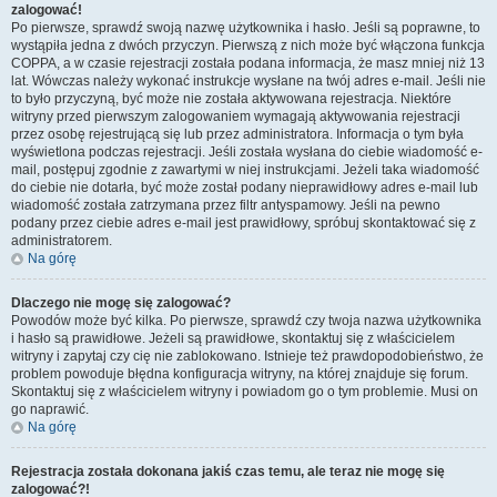
zalogować!
Po pierwsze, sprawdź swoją nazwę użytkownika i hasło. Jeśli są poprawne, to
wystąpiła jedna z dwóch przyczyn. Pierwszą z nich może być włączona funkcja
COPPA, a w czasie rejestracji została podana informacja, że masz mniej niż 13
lat. Wówczas należy wykonać instrukcje wysłane na twój adres e-mail. Jeśli nie
to było przyczyną, być może nie została aktywowana rejestracja. Niektóre
witryny przed pierwszym zalogowaniem wymagają aktywowania rejestracji
przez osobę rejestrującą się lub przez administratora. Informacja o tym była
wyświetlona podczas rejestracji. Jeśli została wysłana do ciebie wiadomość e-
mail, postępuj zgodnie z zawartymi w niej instrukcjami. Jeżeli taka wiadomość
do ciebie nie dotarła, być może został podany nieprawidłowy adres e-mail lub
wiadomość została zatrzymana przez filtr antyspamowy. Jeśli na pewno
podany przez ciebie adres e-mail jest prawidłowy, spróbuj skontaktować się z
administratorem.
Na górę
Dlaczego nie mogę się zalogować?
Powodów może być kilka. Po pierwsze, sprawdź czy twoja nazwa użytkownika
i hasło są prawidłowe. Jeżeli są prawidłowe, skontaktuj się z właścicielem
witryny i zapytaj czy cię nie zablokowano. Istnieje też prawdopodobieństwo, że
problem powoduje błędna konfiguracja witryny, na której znajduje się forum.
Skontaktuj się z właścicielem witryny i powiadom go o tym problemie. Musi on
go naprawić.
Na górę
Rejestracja została dokonana jakiś czas temu, ale teraz nie mogę się
zalogować?!