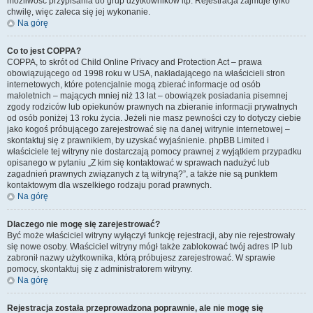
możliwość przypisania do grup użytkowników itp. Rejestracja zajmuje tylko
chwilę, więc zaleca się jej wykonanie.
Na górę
Co to jest COPPA?
COPPA, to skrót od Child Online Privacy and Protection Act – prawa
obowiązującego od 1998 roku w USA, nakładającego na właścicieli stron
internetowych, które potencjalnie mogą zbierać informacje od osób
małoletnich – mających mniej niż 13 lat – obowiązek posiadania pisemnej
zgody rodziców lub opiekunów prawnych na zbieranie informacji prywatnych
od osób poniżej 13 roku życia. Jeżeli nie masz pewności czy to dotyczy ciebie
jako kogoś próbującego zarejestrować się na danej witrynie internetowej –
skontaktuj się z prawnikiem, by uzyskać wyjaśnienie. phpBB Limited i
właściciele tej witryny nie dostarczają pomocy prawnej z wyjątkiem przypadku
opisanego w pytaniu „Z kim się kontaktować w sprawach nadużyć lub
zagadnień prawnych związanych z tą witryną?”, a także nie są punktem
kontaktowym dla wszelkiego rodzaju porad prawnych.
Na górę
Dlaczego nie mogę się zarejestrować?
Być może właściciel witryny wyłączył funkcję rejestracji, aby nie rejestrowały
się nowe osoby. Właściciel witryny mógł także zablokować twój adres IP lub
zabronił nazwy użytkownika, którą próbujesz zarejestrować. W sprawie
pomocy, skontaktuj się z administratorem witryny.
Na górę
Rejestracja została przeprowadzona poprawnie, ale nie mogę się