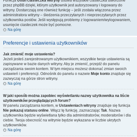
Funkcja
Usuń ciasteczka witryny
usuwa wszystkie ciasteczka utworzone
przez phpBB dzięki, którym użytkownik jest autoryzowany i logowany do
witryny. Dostarczają one również funkcję – jeśli została włączona przez
administratora witryny – śledzenia przeczytanych i nieprzeczytanych przez
użytkownika postów. Jeśli występują problemy z logowaniem/wylogowaniem,
usunięcie ciasteczek może być pomocne.
Na górę
Preferencje i ustawienia użytkowników
Jak zmienić moje ustawienia?
Jeżeli jesteś zarejestrowanym użytkownikiem, wszystkie twoje ustawienia są
zapisywane w bazie danych witryny. Aby je zmienić, przejdź do panelu
zarządzania swoim kontem. W tym miejscu możesz dokonać zmian swoich
ustawień i preferencji. Odnośnik do panelu o nazwie
Moje konto
znajduje się
zazwyczaj na górze stron witryny.
Na górę
W jaki sposób można zapobiec wyświetlaniu nazwy użytkownika na liście
użytkowników przeglądających forum?
W panelu zarządzania kontem, w
Ustawieniach witryny
znajduje się funkcja
Nie pokazuj statusu online
. Włącz tę funkcję, zaznaczając
Tak
. Nazwa
użytkownika będzie wyświetlana tylko dla administratorów, moderatorów i dla
ciebie. Twoja obecność na witrynie będzie wykazana w liczbie ukrytych
użytkowników.
Na górę