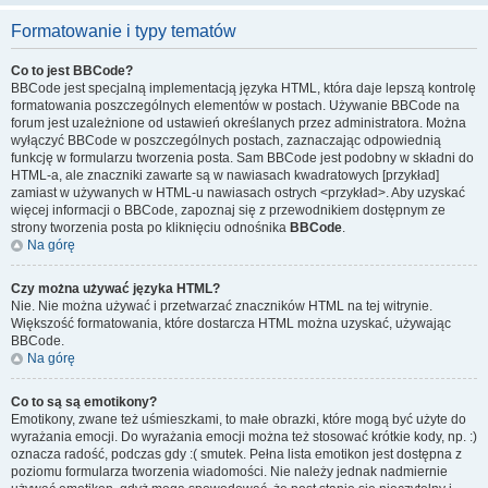
Formatowanie i typy tematów
Co to jest BBCode?
BBCode jest specjalną implementacją języka HTML, która daje lepszą kontrolę
formatowania poszczególnych elementów w postach. Używanie BBCode na
forum jest uzależnione od ustawień określanych przez administratora. Można
wyłączyć BBCode w poszczególnych postach, zaznaczając odpowiednią
funkcję w formularzu tworzenia posta. Sam BBCode jest podobny w składni do
HTML-a, ale znaczniki zawarte są w nawiasach kwadratowych [przykład]
zamiast w używanych w HTML-u nawiasach ostrych <przykład>. Aby uzyskać
więcej informacji o BBCode, zapoznaj się z przewodnikiem dostępnym ze
strony tworzenia posta po kliknięciu odnośnika
BBCode
.
Na górę
Czy można używać języka HTML?
Nie. Nie można używać i przetwarzać znaczników HTML na tej witrynie.
Większość formatowania, które dostarcza HTML można uzyskać, używając
BBCode.
Na górę
Co to są są emotikony?
Emotikony, zwane też uśmieszkami, to małe obrazki, które mogą być użyte do
wyrażania emocji. Do wyrażania emocji można też stosować krótkie kody, np. :)
oznacza radość, podczas gdy :( smutek. Pełna lista emotikon jest dostępna z
poziomu formularza tworzenia wiadomości. Nie należy jednak nadmiernie