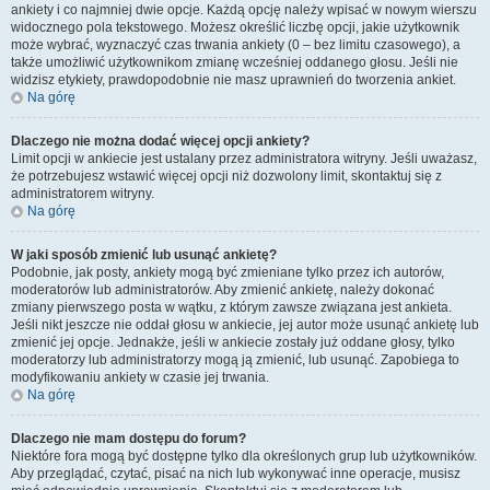
ankiety i co najmniej dwie opcje. Każdą opcję należy wpisać w nowym wierszu
widocznego pola tekstowego. Możesz określić liczbę opcji, jakie użytkownik
może wybrać, wyznaczyć czas trwania ankiety (0 – bez limitu czasowego), a
także umożliwić użytkownikom zmianę wcześniej oddanego głosu. Jeśli nie
widzisz etykiety, prawdopodobnie nie masz uprawnień do tworzenia ankiet.
Na górę
Dlaczego nie można dodać więcej opcji ankiety?
Limit opcji w ankiecie jest ustalany przez administratora witryny. Jeśli uważasz,
że potrzebujesz wstawić więcej opcji niż dozwolony limit, skontaktuj się z
administratorem witryny.
Na górę
W jaki sposób zmienić lub usunąć ankietę?
Podobnie, jak posty, ankiety mogą być zmieniane tylko przez ich autorów,
moderatorów lub administratorów. Aby zmienić ankietę, należy dokonać
zmiany pierwszego posta w wątku, z którym zawsze związana jest ankieta.
Jeśli nikt jeszcze nie oddał głosu w ankiecie, jej autor może usunąć ankietę lub
zmienić jej opcje. Jednakże, jeśli w ankiecie zostały już oddane głosy, tylko
moderatorzy lub administratorzy mogą ją zmienić, lub usunąć. Zapobiega to
modyfikowaniu ankiety w czasie jej trwania.
Na górę
Dlaczego nie mam dostępu do forum?
Niektóre fora mogą być dostępne tylko dla określonych grup lub użytkowników.
Aby przeglądać, czytać, pisać na nich lub wykonywać inne operacje, musisz