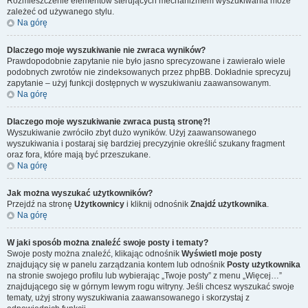
Rozmieszczenie elementów sterujących mechanizmem wyszukiwania może
zależeć od używanego stylu.
Na górę
Dlaczego moje wyszukiwanie nie zwraca wyników?
Prawdopodobnie zapytanie nie było jasno sprecyzowane i zawierało wiele
podobnych zwrotów nie zindeksowanych przez phpBB. Dokładnie sprecyzuj
zapytanie – użyj funkcji dostępnych w wyszukiwaniu zaawansowanym.
Na górę
Dlaczego moje wyszukiwanie zwraca pustą stronę?!
Wyszukiwanie zwróciło zbyt dużo wyników. Użyj zaawansowanego
wyszukiwania i postaraj się bardziej precyzyjnie określić szukany fragment
oraz fora, które mają być przeszukane.
Na górę
Jak można wyszukać użytkowników?
Przejdź na stronę
Użytkownicy
i kliknij odnośnik
Znajdź użytkownika
.
Na górę
W jaki sposób można znaleźć swoje posty i tematy?
Swoje posty można znaleźć, klikając odnośnik
Wyświetl moje posty
znajdujący się w panelu zarządzania kontem lub odnośnik
Posty użytkownika
na stronie swojego profilu lub wybierając „Twoje posty” z menu „Więcej…”
znajdującego się w górnym lewym rogu witryny. Jeśli chcesz wyszukać swoje
tematy, użyj strony wyszukiwania zaawansowanego i skorzystaj z