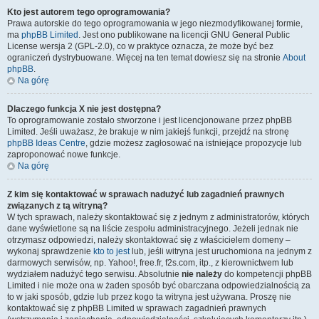
Kto jest autorem tego oprogramowania?
Prawa autorskie do tego oprogramowania w jego niezmodyfikowanej formie,
ma
phpBB Limited
. Jest ono publikowane na licencji GNU General Public
License wersja 2 (GPL-2.0), co w praktyce oznacza, że może być bez
ograniczeń dystrybuowane. Więcej na ten temat dowiesz się na stronie
About
phpBB
.
Na górę
Dlaczego funkcja X nie jest dostępna?
To oprogramowanie zostało stworzone i jest licencjonowane przez phpBB
Limited. Jeśli uważasz, że brakuje w nim jakiejś funkcji, przejdź na stronę
phpBB Ideas Centre
, gdzie możesz zagłosować na istniejące propozycje lub
zaproponować nowe funkcje.
Na górę
Z kim się kontaktować w sprawach nadużyć lub zagadnień prawnych
związanych z tą witryną?
W tych sprawach, należy skontaktować się z jednym z administratorów, których
dane wyświetlone są na liście zespołu administracyjnego. Jeżeli jednak nie
otrzymasz odpowiedzi, należy skontaktować się z właścicielem domeny –
wykonaj sprawdzenie
kto to jest
lub, jeśli witryna jest uruchomiona na jednym z
darmowych serwisów, np. Yahoo!, free.fr, f2s.com, itp., z kierownictwem lub
wydziałem nadużyć tego serwisu. Absolutnie
nie należy
do kompetencji phpBB
Limited i nie może ona w żaden sposób być obarczana odpowiedzialnością za
to w jaki sposób, gdzie lub przez kogo ta witryna jest używana. Proszę nie
kontaktować się z phpBB Limited w sprawach zagadnień prawnych