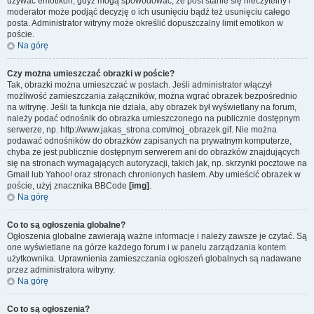
używać emotikon, gdyż mogą spowodować, że post stanie się nieczytelny i
moderator może podjąć decyzję o ich usunięciu bądź też usunięciu całego
posta. Administrator witryny może określić dopuszczalny limit emotikon w
poście.
Na górę
Czy można umieszczać obrazki w poście?
Tak, obrazki można umieszczać w postach. Jeśli administrator włączył
możliwość zamieszczania załączników, można wgrać obrazek bezpośrednio
na witrynę. Jeśli ta funkcja nie działa, aby obrazek był wyświetlany na forum,
należy podać odnośnik do obrazka umieszczonego na publicznie dostępnym
serwerze, np. http://www.jakas_strona.com/moj_obrazek.gif. Nie można
podawać odnośników do obrazków zapisanych na prywatnym komputerze,
chyba że jest publicznie dostępnym serwerem ani do obrazków znajdujących
się na stronach wymagających autoryzacji, takich jak, np. skrzynki pocztowe na
Gmail lub Yahoo! oraz stronach chronionych hasłem. Aby umieścić obrazek w
poście, użyj znacznika BBCode
[img]
.
Na górę
Co to są ogłoszenia globalne?
Ogłoszenia globalne zawierają ważne informacje i należy zawsze je czytać. Są
one wyświetlane na górze każdego forum i w panelu zarządzania kontem
użytkownika. Uprawnienia zamieszczania ogłoszeń globalnych są nadawane
przez administratora witryny.
Na górę
Co to są ogłoszenia?