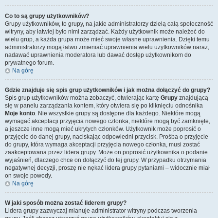
Co to są grupy użytkowników?
Grupy użytkowników, to grupy, na jakie administratorzy dzielą całą społeczność
witryny, aby łatwiej było nimi zarządzać. Każdy użytkownik może należeć do
wielu grup, a każda grupa może mieć swoje własne uprawnienia. Dzięki temu
administratorzy mogą łatwo zmieniać uprawnienia wielu użytkowników naraz,
nadawać uprawnienia moderatora lub dawać dostęp użytkownikom do
prywatnego forum.
Na górę
Gdzie znajduje się spis grup użytkowników i jak można dołączyć do grupy?
Spis grup użytkowników można zobaczyć, otwierając kartę
Grupy
znajdującą
się w panelu zarządzania kontem, który otwiera się po kliknięciu odnośnika
Moje konto
. Nie wszystkie grupy są dostępne dla każdego. Niektóre mogą
wymagać akceptacji przyjęcia nowego członka, niektóre mogą być zamknięte,
a jeszcze inne mogą mieć ukrytych członków. Użytkownik może poprosić o
przyjęcie do danej grupy, naciskając odpowiedni przycisk. Prośba o przyjęcie
do grupy, która wymaga akceptacji przyjęcia nowego członka, musi zostać
zaakceptowana przez lidera grupy. Może on poprosić użytkownika o podanie
wyjaśnień, dlaczego chce on dołączyć do tej grupy. W przypadku otrzymania
negatywnej decyzji, proszę nie nękać lidera grupy pytaniami – widocznie miał
on swoje powody.
Na górę
W jaki sposób można zostać liderem grupy?
Lidera grupy zazwyczaj mianuje administrator witryny podczas tworzenia