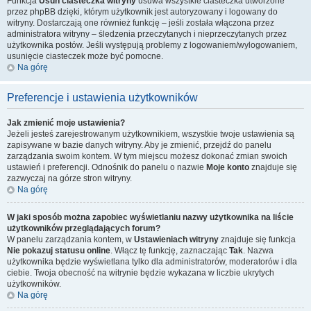
Funkcja
Usuń ciasteczka witryny
usuwa wszystkie ciasteczka utworzone
przez phpBB dzięki, którym użytkownik jest autoryzowany i logowany do
witryny. Dostarczają one również funkcję – jeśli została włączona przez
administratora witryny – śledzenia przeczytanych i nieprzeczytanych przez
użytkownika postów. Jeśli występują problemy z logowaniem/wylogowaniem,
usunięcie ciasteczek może być pomocne.
Na górę
Preferencje i ustawienia użytkowników
Jak zmienić moje ustawienia?
Jeżeli jesteś zarejestrowanym użytkownikiem, wszystkie twoje ustawienia są
zapisywane w bazie danych witryny. Aby je zmienić, przejdź do panelu
zarządzania swoim kontem. W tym miejscu możesz dokonać zmian swoich
ustawień i preferencji. Odnośnik do panelu o nazwie
Moje konto
znajduje się
zazwyczaj na górze stron witryny.
Na górę
W jaki sposób można zapobiec wyświetlaniu nazwy użytkownika na liście
użytkowników przeglądających forum?
W panelu zarządzania kontem, w
Ustawieniach witryny
znajduje się funkcja
Nie pokazuj statusu online
. Włącz tę funkcję, zaznaczając
Tak
. Nazwa
użytkownika będzie wyświetlana tylko dla administratorów, moderatorów i dla
ciebie. Twoja obecność na witrynie będzie wykazana w liczbie ukrytych
użytkowników.
Na górę