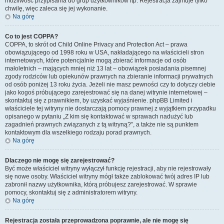
możliwość przypisania do grup użytkowników itp. Rejestracja zajmuje tylko
chwilę, więc zaleca się jej wykonanie.
Na górę
Co to jest COPPA?
COPPA, to skrót od Child Online Privacy and Protection Act – prawa
obowiązującego od 1998 roku w USA, nakładającego na właścicieli stron
internetowych, które potencjalnie mogą zbierać informacje od osób
małoletnich – mających mniej niż 13 lat – obowiązek posiadania pisemnej
zgody rodziców lub opiekunów prawnych na zbieranie informacji prywatnych
od osób poniżej 13 roku życia. Jeżeli nie masz pewności czy to dotyczy ciebie
jako kogoś próbującego zarejestrować się na danej witrynie internetowej –
skontaktuj się z prawnikiem, by uzyskać wyjaśnienie. phpBB Limited i
właściciele tej witryny nie dostarczają pomocy prawnej z wyjątkiem przypadku
opisanego w pytaniu „Z kim się kontaktować w sprawach nadużyć lub
zagadnień prawnych związanych z tą witryną?”, a także nie są punktem
kontaktowym dla wszelkiego rodzaju porad prawnych.
Na górę
Dlaczego nie mogę się zarejestrować?
Być może właściciel witryny wyłączył funkcję rejestracji, aby nie rejestrowały
się nowe osoby. Właściciel witryny mógł także zablokować twój adres IP lub
zabronił nazwy użytkownika, którą próbujesz zarejestrować. W sprawie
pomocy, skontaktuj się z administratorem witryny.
Na górę
Rejestracja została przeprowadzona poprawnie, ale nie mogę się