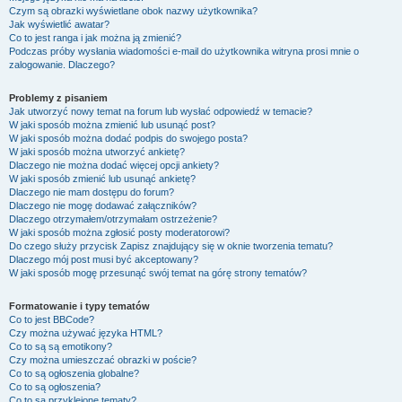
Czym są obrazki wyświetlane obok nazwy użytkownika?
Jak wyświetlić awatar?
Co to jest ranga i jak można ją zmienić?
Podczas próby wysłania wiadomości e-mail do użytkownika witryna prosi mnie o
zalogowanie. Dlaczego?
Problemy z pisaniem
Jak utworzyć nowy temat na forum lub wysłać odpowiedź w temacie?
W jaki sposób można zmienić lub usunąć post?
W jaki sposób można dodać podpis do swojego posta?
W jaki sposób można utworzyć ankietę?
Dlaczego nie można dodać więcej opcji ankiety?
W jaki sposób zmienić lub usunąć ankietę?
Dlaczego nie mam dostępu do forum?
Dlaczego nie mogę dodawać załączników?
Dlaczego otrzymałem/otrzymałam ostrzeżenie?
W jaki sposób można zgłosić posty moderatorowi?
Do czego służy przycisk
Zapisz
znajdujący się w oknie tworzenia tematu?
Dlaczego mój post musi być akceptowany?
W jaki sposób mogę przesunąć swój temat na górę strony tematów?
Formatowanie i typy tematów
Co to jest BBCode?
Czy można używać języka HTML?
Co to są są emotikony?
Czy można umieszczać obrazki w poście?
Co to są ogłoszenia globalne?
Co to są ogłoszenia?
Co to są przyklejone tematy?