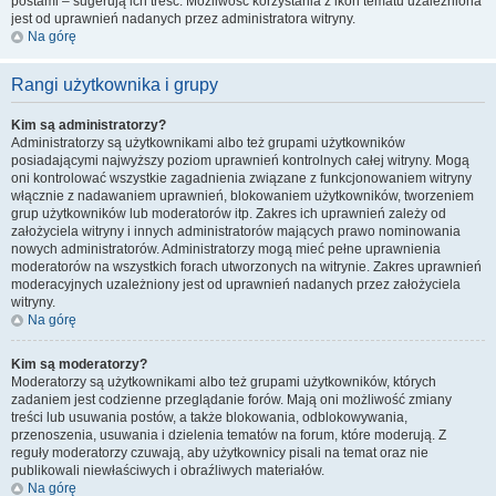
postami – sugerują ich treść. Możliwość korzystania z ikon tematu uzależniona
jest od uprawnień nadanych przez administratora witryny.
Na górę
Rangi użytkownika i grupy
Kim są administratorzy?
Administratorzy są użytkownikami albo też grupami użytkowników
posiadającymi najwyższy poziom uprawnień kontrolnych całej witryny. Mogą
oni kontrolować wszystkie zagadnienia związane z funkcjonowaniem witryny
włącznie z nadawaniem uprawnień, blokowaniem użytkowników, tworzeniem
grup użytkowników lub moderatorów itp. Zakres ich uprawnień zależy od
założyciela witryny i innych administratorów mających prawo nominowania
nowych administratorów. Administratorzy mogą mieć pełne uprawnienia
moderatorów na wszystkich forach utworzonych na witrynie. Zakres uprawnień
moderacyjnych uzależniony jest od uprawnień nadanych przez założyciela
witryny.
Na górę
Kim są moderatorzy?
Moderatorzy są użytkownikami albo też grupami użytkowników, których
zadaniem jest codzienne przeglądanie forów. Mają oni możliwość zmiany
treści lub usuwania postów, a także blokowania, odblokowywania,
przenoszenia, usuwania i dzielenia tematów na forum, które moderują. Z
reguły moderatorzy czuwają, aby użytkownicy pisali na temat oraz nie
publikowali niewłaściwych i obraźliwych materiałów.
Na górę