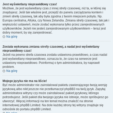
Jest wyświetlany nieprawidłowy czas!
Możliwe, że jest wyświetlany czas z innej strefy czasowej, niż ta, w której się
znajdujesz. Jeśli tak właśnie jest, przejdź do panelu zarządzania kontem i
zmień strefę czasową, tak aby była zgodna z twoim miejscem pobytu. Np.
Europa centralna, Afryka, czy Nowa Zelandia. Zmiana strefy czasowej, tak jak i
większości ustawień, może zostać wykonana tylko przez zarejestrowanych
użytkowników. Jeżeli nie jesteś zarejestrowanym użytkownikiem – teraz jest
dobry moment, by się zarejestrować.
Na górę
Została wykonana zmiana strefy czasowej, a nadal jest wyświetlany
nieprawidłowy czas!
Jeżeli na pewno strefa czasowa została ustawiona prawidłowo, a czas nadal
jest wyświetlany nieprawidłowo, oznacza to, że czas na serwerze jest
ustawiony nieprawidłowo. Poinformuj o tym administratora, by naprawił
problem.
Na górę
Mojego języka nie ma na liście!
Być może administrator nie zainstalował pakietu zawierającego twoją wersję
językową albo nikt jeszcze nie przetłumaczył phpBB3 na twój język. Zapytaj
administratora witryny czy może zainstalować pakiet językowy, którego
potrzebujesz. Jeśli pakiet dla twojego języka nie istnieje, może spróbujesz go
utworzyć. Więcej informacji na ten temat można znaleźć na stronie
internetowej phpBB Limited. Na dole każdej strony tej witryny znajduje się
odnośnik do portalu phpBB Limited.