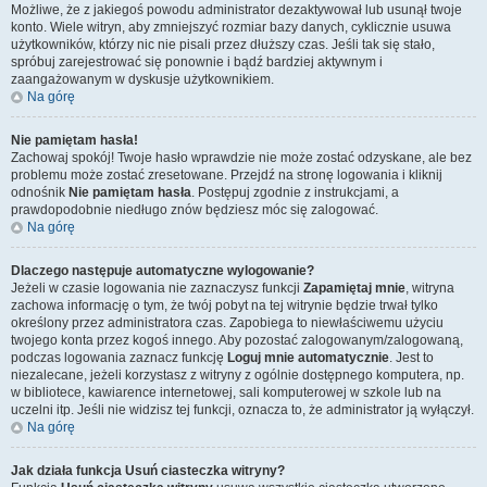
Możliwe, że z jakiegoś powodu administrator dezaktywował lub usunął twoje
konto. Wiele witryn, aby zmniejszyć rozmiar bazy danych, cyklicznie usuwa
użytkowników, którzy nic nie pisali przez dłuższy czas. Jeśli tak się stało,
spróbuj zarejestrować się ponownie i bądź bardziej aktywnym i
zaangażowanym w dyskusje użytkownikiem.
Na górę
Nie pamiętam hasła!
Zachowaj spokój! Twoje hasło wprawdzie nie może zostać odzyskane, ale bez
problemu może zostać zresetowane. Przejdź na stronę logowania i kliknij
odnośnik
Nie pamiętam hasła
. Postępuj zgodnie z instrukcjami, a
prawdopodobnie niedługo znów będziesz móc się zalogować.
Na górę
Dlaczego następuje automatyczne wylogowanie?
Jeżeli w czasie logowania nie zaznaczysz funkcji
Zapamiętaj mnie
, witryna
zachowa informację o tym, że twój pobyt na tej witrynie będzie trwał tylko
określony przez administratora czas. Zapobiega to niewłaściwemu użyciu
twojego konta przez kogoś innego. Aby pozostać zalogowanym/zalogowaną,
podczas logowania zaznacz funkcję
Loguj mnie automatycznie
. Jest to
niezalecane, jeżeli korzystasz z witryny z ogólnie dostępnego komputera, np.
w bibliotece, kawiarence internetowej, sali komputerowej w szkole lub na
uczelni itp. Jeśli nie widzisz tej funkcji, oznacza to, że administrator ją wyłączył.
Na górę
Jak działa funkcja
Usuń ciasteczka witryny
?