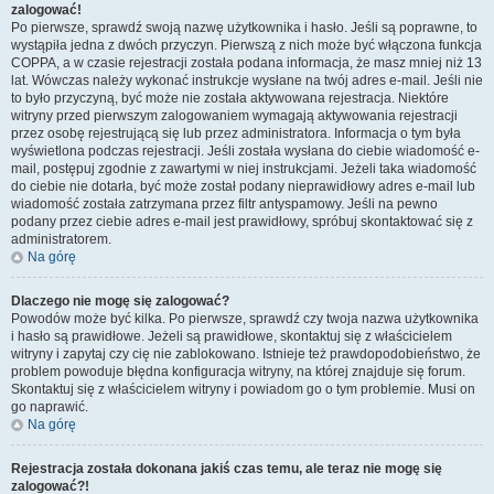
zalogować!
Po pierwsze, sprawdź swoją nazwę użytkownika i hasło. Jeśli są poprawne, to
wystąpiła jedna z dwóch przyczyn. Pierwszą z nich może być włączona funkcja
COPPA, a w czasie rejestracji została podana informacja, że masz mniej niż 13
lat. Wówczas należy wykonać instrukcje wysłane na twój adres e-mail. Jeśli nie
to było przyczyną, być może nie została aktywowana rejestracja. Niektóre
witryny przed pierwszym zalogowaniem wymagają aktywowania rejestracji
przez osobę rejestrującą się lub przez administratora. Informacja o tym była
wyświetlona podczas rejestracji. Jeśli została wysłana do ciebie wiadomość e-
mail, postępuj zgodnie z zawartymi w niej instrukcjami. Jeżeli taka wiadomość
do ciebie nie dotarła, być może został podany nieprawidłowy adres e-mail lub
wiadomość została zatrzymana przez filtr antyspamowy. Jeśli na pewno
podany przez ciebie adres e-mail jest prawidłowy, spróbuj skontaktować się z
administratorem.
Na górę
Dlaczego nie mogę się zalogować?
Powodów może być kilka. Po pierwsze, sprawdź czy twoja nazwa użytkownika
i hasło są prawidłowe. Jeżeli są prawidłowe, skontaktuj się z właścicielem
witryny i zapytaj czy cię nie zablokowano. Istnieje też prawdopodobieństwo, że
problem powoduje błędna konfiguracja witryny, na której znajduje się forum.
Skontaktuj się z właścicielem witryny i powiadom go o tym problemie. Musi on
go naprawić.
Na górę
Rejestracja została dokonana jakiś czas temu, ale teraz nie mogę się
zalogować?!