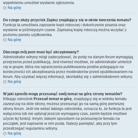
wypełnieniu umożliwi wysłanie zgłoszenia.
Na górę
Do czego służy przycisk
Zapisz
znajdujący się w oknie tworzenia tematu?
Funkcja ta umożliwia zapisanie kopii roboczej i dokończenie pisania oraz
wysłanie w późniejszym czasie. Zapisaną kopię roboczą można wczytać z
poziomu panelu użytkownika.
Na górę
Dlaczego mój post musi być akceptowany?
Administrator witryny mógł zadecydować, że posty na danym forum wymagają
przejrzenia przed publikacją. Jest również możliwe, że administrator umieścił
cię w grupie, która ma ograniczenia publikowania postów polegające na
konieczności ich akceptowania przez moderatorów przed opublikowaniem na
forum. Aby uzyskać więcej informacji, skontaktuj się z administratorem witryny.
Na górę
W jaki sposób mogę przesunąć swój temat na górę strony tematów?
Klikając odnośnik
Przesuń temat w górę
, znajdujący się w widoku tematu
zazwyczaj na dole strony, możesz przesunąć go na samą górę pierwszej
strony forum. Jeśli nie widać takiego odnośnika, oznacza to, że funkcja ta jest
wyłączona lub nie upłynął jeszcze wymagany czas, zanim będzie możliwe
użycie tej funkcji. Innym, łatwym sposobem na przesunięcie tematu na
początek, jest napisanie w nim posta. Należy pamiętać, aby przy tym
przestrzegać regulaminu witryny.
Na górę