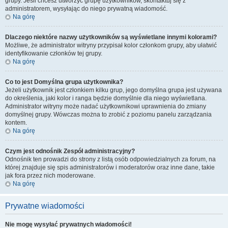
grupy. Jeśli chcesz utworzyć grupę użytkowników, skontaktuj się z
administratorem, wysyłając do niego prywatną wiadomość.
Na górę
Dlaczego niektóre nazwy użytkowników są wyświetlane innymi kolorami?
Możliwe, że administrator witryny przypisał kolor członkom grupy, aby ułatwić
identyfikowanie członków tej grupy.
Na górę
Co to jest
Domyślna grupa użytkownika
?
Jeżeli użytkownik jest członkiem kilku grup, jego domyślna grupa jest używana
do określenia, jaki kolor i ranga będzie domyślnie dla niego wyświetlana.
Administrator witryny może nadać użytkownikowi uprawnienia do zmiany
domyślnej grupy. Wówczas można to zrobić z poziomu panelu zarządzania
kontem.
Na górę
Czym jest odnośnik
Zespół administracyjny
?
Odnośnik ten prowadzi do strony z listą osób odpowiedzialnych za forum, na
której znajduje się spis administratorów i moderatorów oraz inne dane, takie
jak fora przez nich moderowane.
Na górę
Prywatne wiadomości
Nie mogę wysyłać prywatnych wiadomości!