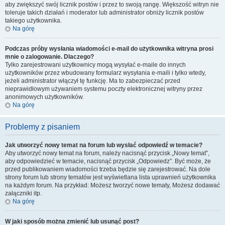
aby zwiększyć swój licznik postów i przez to swoją rangę. Większość witryn nie
toleruje takich działań i moderator lub administrator obniży licznik postów
takiego użytkownika.
Na górę
Podczas próby wysłania wiadomości e-mail do użytkownika witryna prosi
mnie o zalogowanie. Dlaczego?
Tylko zarejestrowani użytkownicy mogą wysyłać e-maile do innych
użytkowników przez wbudowany formularz wysyłania e-maili i tylko wtedy,
jeżeli administrator włączył tę funkcję. Ma to zabezpieczać przed
nieprawidłowym używaniem systemu poczty elektronicznej witryny przez
anonimowych użytkowników.
Na górę
Problemy z pisaniem
Jak utworzyć nowy temat na forum lub wysłać odpowiedź w temacie?
Aby utworzyć nowy temat na forum, należy nacisnąć przycisk „Nowy temat”,
aby odpowiedzieć w temacie, nacisnąć przycisk „Odpowiedz”. Być może, że
przed publikowaniem wiadomości trzeba będzie się zarejestrować. Na dole
strony forum lub strony tematów jest wyświetlana lista uprawnień użytkownika
na każdym forum. Na przykład: Możesz tworzyć nowe tematy, Możesz dodawać
załączniki itp.
Na górę
W jaki sposób można zmienić lub usunąć post?