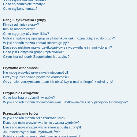
Co to są zamknięte tematy?
Co to są ikony tematu?
Rangi użytkownika i grupy
Kim są administratorzy?
Kim są moderatorzy?
Co to są grupy użytkowników?
Gdzie znajduje się spis grup użytkowników i jak można dołączyć do grupy?
W jaki sposób można zostać liderem grupy?
Dlaczego niektóre nazwy użytkowników są wyświetlane innymi kolorami?
Co to jest
Domyślna grupa użytkownika
?
Czym jest odnośnik
Zespół administracyjny
?
Prywatne wiadomości
Nie mogę wysyłać prywatnych wiadomości!
Otrzymuję niechciane prywatne wiadomości!
Otrzymałem/otrzymałam spam lub obraźliwy e-mail od kogoś z tej witryny!
Przyjaciele i wrogowie
Co to jest lista przyjaciół i wrogów?
W jaki sposób można dodawać/usuwać użytkowników z listy przyjaciół lub wrogów?
Przeszukiwanie forów
W jaki sposób można przeszukiwać fora?
Dlaczego moje wyszukiwanie nie zwraca wyników?
Dlaczego moje wyszukiwanie zwraca pustą stronę?!
Jak można wyszukać użytkowników?
W jaki sposób można znaleźć swoje posty i tematy?