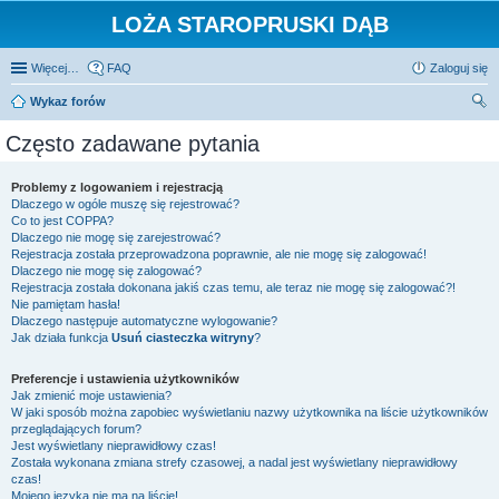
LOŻA STAROPRUSKI DĄB
Więcej…
FAQ
Zaloguj się
Wykaz forów
zu
Często zadawane pytania
kaj
Problemy z logowaniem i rejestracją
Dlaczego w ogóle muszę się rejestrować?
Co to jest COPPA?
Dlaczego nie mogę się zarejestrować?
Rejestracja została przeprowadzona poprawnie, ale nie mogę się zalogować!
Dlaczego nie mogę się zalogować?
Rejestracja została dokonana jakiś czas temu, ale teraz nie mogę się zalogować?!
Nie pamiętam hasła!
Dlaczego następuje automatyczne wylogowanie?
Jak działa funkcja
Usuń ciasteczka witryny
?
Preferencje i ustawienia użytkowników
Jak zmienić moje ustawienia?
W jaki sposób można zapobiec wyświetlaniu nazwy użytkownika na liście użytkowników
przeglądających forum?
Jest wyświetlany nieprawidłowy czas!
Została wykonana zmiana strefy czasowej, a nadal jest wyświetlany nieprawidłowy
czas!
Mojego języka nie ma na liście!