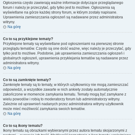
Ogłoszenia często zawierają ważne informacje dotyczące przeglądanego
forum i należy je przeczytać, gdy tylko jest to możliwe. Ogłoszenia są
wyświetlane na górze każdej strony forum, w którym zostały napisane.
Uprawnienia zamieszczania ogłoszeń są nadawane przez administratora
witryny.
Na górę
Co to są przyklejone tematy?
Przyklejone tematy są wyświetlane pod ogłoszeniami na pierwszej stronie
przeglądu tematów. Często są one dość ważne, więc należy je przeczytać, gdy
tylko jest to możliwe. Podobnie, jak uprawnienia zamieszczania ogłoszeń i
globalnych ogłoszeń, uprawnienia przyklejania tematów są nadawane przez
administratora witryny.
Na górę
Co to są zamknięte tematy?
Zamknięte tematy są to tematy, w których użytkownicy nie mogą zamieszczać
odpowiedzi, a wszystkie zawarte w nich ankiety zostały automatycznie
zakończone w momencie zamykania tematu. Tematy mogą być zamykane z
wielu powodów i robią to moderatorzy forum lub administratorzy witryny.
Zależnie od uprawnień nadanych przez administratora witryny użytkownik
może mieć możliwość zamykania swoich tematów.
Na górę
Co to są ikony tematu?
Ikony tematu są obrazkami wybieranymi przez autora tematu skojarzonymi z