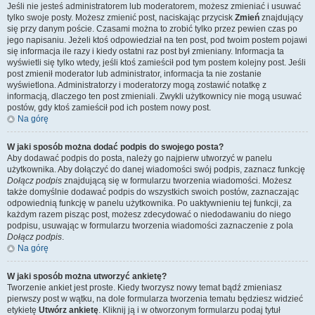
Jeśli nie jesteś administratorem lub moderatorem, możesz zmieniać i usuwać
tylko swoje posty. Możesz zmienić post, naciskając przycisk
Zmień
znajdujący
się przy danym poście. Czasami można to zrobić tylko przez pewien czas po
jego napisaniu. Jeżeli ktoś odpowiedział na ten post, pod twoim postem pojawi
się informacja ile razy i kiedy ostatni raz post był zmieniany. Informacja ta
wyświetli się tylko wtedy, jeśli ktoś zamieścił pod tym postem kolejny post. Jeśli
post zmienił moderator lub administrator, informacja ta nie zostanie
wyświetlona. Administratorzy i moderatorzy mogą zostawić notatkę z
informacją, dlaczego ten post zmieniali. Zwykli użytkownicy nie mogą usuwać
postów, gdy ktoś zamieścił pod ich postem nowy post.
Na górę
W jaki sposób można dodać podpis do swojego posta?
Aby dodawać podpis do posta, należy go najpierw utworzyć w panelu
użytkownika. Aby dołączyć do danej wiadomości swój podpis, zaznacz funkcję
Dołącz podpis
znajdującą się w formularzu tworzenia wiadomości. Możesz
także domyślnie dodawać podpis do wszystkich swoich postów, zaznaczając
odpowiednią funkcję w panelu użytkownika. Po uaktywnieniu tej funkcji, za
każdym razem pisząc post, możesz zdecydować o niedodawaniu do niego
podpisu, usuwając w formularzu tworzenia wiadomości zaznaczenie z pola
Dołącz podpis
.
Na górę
W jaki sposób można utworzyć ankietę?
Tworzenie ankiet jest proste. Kiedy tworzysz nowy temat bądź zmieniasz
pierwszy post w wątku, na dole formularza tworzenia tematu będziesz widzieć
etykietę
Utwórz ankietę
. Kliknij ją i w otworzonym formularzu podaj tytuł