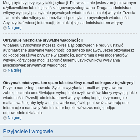
Mogą być trzy przyczyny takiej sytuacji. Pierwsza – nie jesteś zarejestrowanym
użytkownikiem lub nie jesteś zalogowany/zalogowana. Druga – administrator
witryny wyłączył przesyłanie prywatnych wiadomości na całej witrynie. Trzecia
– administrator witryny uniemożliwił ci przesyłanie prywatnych wiadomości.
Aby uzyskać więcej informacji, skontaktuj się z administratorem witryny.
Na górę
Otrzymuję niechciane prywatne wiadomości!
W panelu użytkownika możesz, określając odpowiednie reguły ustawić
automatyczne usuwanie wiadomości od danego nadawcy. Jeżeli otrzymujesz
od kogoś obraźliwe prywatne wiadomości, poinformuj o tym moderatorów
witryny, którzy będą mogli zabronić takiemu użytkownikowi wysyłania
jakichkolwiek prywatnych wiadomości.
Na górę
Otrzymałem/otrzymałam spam lub obraźliwy e-mail od kogoś z tej witryny!
Przykro nam z tego powodu. System wysyłania e-maili witryny zawiera
zabezpieczenia umożliwiające wytropienie użytkowników, którzy wysyłają takie
wiadomości. Prześlij administratorowi witryny pełną kopię otrzymanego e-
maila – ważne, aby były w niej zawarte nagłówki, ponieważ zawierają one
informacje o nadawcy. Administrator będzie wówczas mógł podjąć
odpowiednie działania.
Na górę
Przyjaciele i wrogowie