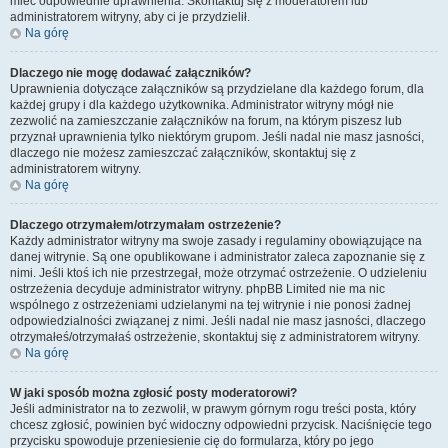
mieć odpowiednie uprawnienia. Skontaktuj się z moderatorem lub
administratorem witryny, aby ci je przydzielił.
Na górę
Dlaczego nie mogę dodawać załączników?
Uprawnienia dotyczące załączników są przydzielane dla każdego forum, dla
każdej grupy i dla każdego użytkownika. Administrator witryny mógł nie
zezwolić na zamieszczanie załączników na forum, na którym piszesz lub
przyznał uprawnienia tylko niektórym grupom. Jeśli nadal nie masz jasności,
dlaczego nie możesz zamieszczać załączników, skontaktuj się z
administratorem witryny.
Na górę
Dlaczego otrzymałem/otrzymałam ostrzeżenie?
Każdy administrator witryny ma swoje zasady i regulaminy obowiązujące na
danej witrynie. Są one opublikowane i administrator zaleca zapoznanie się z
nimi. Jeśli ktoś ich nie przestrzegał, może otrzymać ostrzeżenie. O udzieleniu
ostrzeżenia decyduje administrator witryny. phpBB Limited nie ma nic
wspólnego z ostrzeżeniami udzielanymi na tej witrynie i nie ponosi żadnej
odpowiedzialności związanej z nimi. Jeśli nadal nie masz jasności, dlaczego
otrzymałeś/otrzymałaś ostrzeżenie, skontaktuj się z administratorem witryny.
Na górę
W jaki sposób można zgłosić posty moderatorowi?
Jeśli administrator na to zezwolił, w prawym górnym rogu treści posta, który
chcesz zgłosić, powinien być widoczny odpowiedni przycisk. Naciśnięcie tego
przycisku spowoduje przeniesienie cię do formularza, który po jego