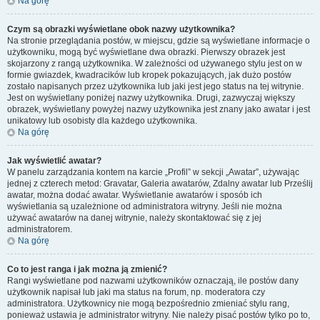
Na górę
Czym są obrazki wyświetlane obok nazwy użytkownika?
Na stronie przeglądania postów, w miejscu, gdzie są wyświetlane informacje o
użytkowniku, mogą być wyświetlane dwa obrazki. Pierwszy obrazek jest
skojarzony z rangą użytkownika. W zależności od używanego stylu jest on w
formie gwiazdek, kwadracików lub kropek pokazujących, jak dużo postów
zostało napisanych przez użytkownika lub jaki jest jego status na tej witrynie.
Jest on wyświetlany poniżej nazwy użytkownika. Drugi, zazwyczaj większy
obrazek, wyświetlany powyżej nazwy użytkownika jest znany jako awatar i jest
unikatowy lub osobisty dla każdego użytkownika.
Na górę
Jak wyświetlić awatar?
W panelu zarządzania kontem na karcie „Profil” w sekcji „Awatar”, używając
jednej z czterech metod: Gravatar, Galeria awatarów, Zdalny awatar lub Prześlij
awatar, można dodać awatar. Wyświetlanie awatarów i sposób ich
wyświetlania są uzależnione od administratora witryny. Jeśli nie można
używać awatarów na danej witrynie, należy skontaktować się z jej
administratorem.
Na górę
Co to jest ranga i jak można ją zmienić?
Rangi wyświetlane pod nazwami użytkowników oznaczają, ile postów dany
użytkownik napisał lub jaki ma status na forum, np. moderatora czy
administratora. Użytkownicy nie mogą bezpośrednio zmieniać stylu rang,
ponieważ ustawia je administrator witryny. Nie należy pisać postów tylko po to,