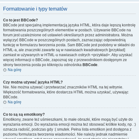
Formatowanie i typy tematów
Co to jest BBCode?
BBCode jest specjalną implementacją języka HTML, która daje lepszą kontrolę
formatowania poszczególnych elementów w postach. Używanie BBCode na
forum jest uzależnione od ustawień określanych przez administratora. Można
wyłączyć BBCode w poszczególnych postach, zaznaczając odpowiednią
funkcję w formularzu tworzenia posta. Sam BBCode jest podobny w składni do
HTML-a, ale znaczniki zawarte są w nawiasach kwadratowych [przykład]
zamiast w używanych w HTML-u nawiasach ostrych <przykład>. Aby uzyskać
więcej informacji o BBCode, zapoznaj się z przewodnikiem dostępnym ze
strony tworzenia posta po kliknięciu odnośnika
BBCode
.
Na górę
Czy można używać języka HTML?
Nie. Nie można używać i przetwarzać znaczników HTML na tej witrynie.
Większość formatowania, które dostarcza HTML można uzyskać, używając
BBCode.
Na górę
Co to są są emotikony?
Emotikony, zwane też uśmieszkami, to małe obrazki, które mogą być użyte do
wyrażania emocji. Do wyrażania emocji można też stosować krótkie kody, np. :)
oznacza radość, podczas gdy :( smutek. Pełna lista emotikon jest dostępna z
poziomu formularza tworzenia wiadomości. Nie należy jednak nadmiernie