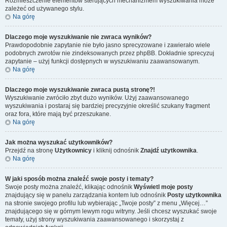
Rozmieszczenie elementów sterujących mechanizmem wyszukiwania może
zależeć od używanego stylu.
Na górę
Dlaczego moje wyszukiwanie nie zwraca wyników?
Prawdopodobnie zapytanie nie było jasno sprecyzowane i zawierało wiele
podobnych zwrotów nie zindeksowanych przez phpBB. Dokładnie sprecyzuj
zapytanie – użyj funkcji dostępnych w wyszukiwaniu zaawansowanym.
Na górę
Dlaczego moje wyszukiwanie zwraca pustą stronę?!
Wyszukiwanie zwróciło zbyt dużo wyników. Użyj zaawansowanego
wyszukiwania i postaraj się bardziej precyzyjnie określić szukany fragment
oraz fora, które mają być przeszukane.
Na górę
Jak można wyszukać użytkowników?
Przejdź na stronę
Użytkownicy
i kliknij odnośnik
Znajdź użytkownika
.
Na górę
W jaki sposób można znaleźć swoje posty i tematy?
Swoje posty można znaleźć, klikając odnośnik
Wyświetl moje posty
znajdujący się w panelu zarządzania kontem lub odnośnik
Posty użytkownika
na stronie swojego profilu lub wybierając „Twoje posty” z menu „Więcej…”
znajdującego się w górnym lewym rogu witryny. Jeśli chcesz wyszukać swoje
tematy, użyj strony wyszukiwania zaawansowanego i skorzystaj z