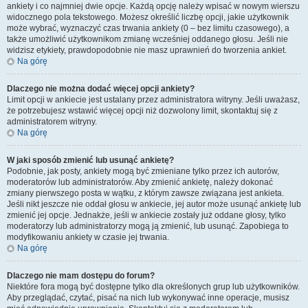
ankiety i co najmniej dwie opcje. Każdą opcję należy wpisać w nowym wierszu
widocznego pola tekstowego. Możesz określić liczbę opcji, jakie użytkownik
może wybrać, wyznaczyć czas trwania ankiety (0 – bez limitu czasowego), a
także umożliwić użytkownikom zmianę wcześniej oddanego głosu. Jeśli nie
widzisz etykiety, prawdopodobnie nie masz uprawnień do tworzenia ankiet.
Na górę
Dlaczego nie można dodać więcej opcji ankiety?
Limit opcji w ankiecie jest ustalany przez administratora witryny. Jeśli uważasz,
że potrzebujesz wstawić więcej opcji niż dozwolony limit, skontaktuj się z
administratorem witryny.
Na górę
W jaki sposób zmienić lub usunąć ankietę?
Podobnie, jak posty, ankiety mogą być zmieniane tylko przez ich autorów,
moderatorów lub administratorów. Aby zmienić ankietę, należy dokonać
zmiany pierwszego posta w wątku, z którym zawsze związana jest ankieta.
Jeśli nikt jeszcze nie oddał głosu w ankiecie, jej autor może usunąć ankietę lub
zmienić jej opcje. Jednakże, jeśli w ankiecie zostały już oddane głosy, tylko
moderatorzy lub administratorzy mogą ją zmienić, lub usunąć. Zapobiega to
modyfikowaniu ankiety w czasie jej trwania.
Na górę
Dlaczego nie mam dostępu do forum?
Niektóre fora mogą być dostępne tylko dla określonych grup lub użytkowników.
Aby przeglądać, czytać, pisać na nich lub wykonywać inne operacje, musisz