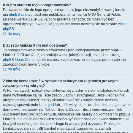
Kto jest autorem tego oprogramowania?
Prawa autorskie do tego oprogramowania w jego niezmodyfikowanej formie,
ma
phpBB Limited
. Jest ono publikowane na licencji GNU General Public
License wersja 2 (GPL-2.0), co w praktyce oznacza, że może być bez
ograniczeń dystrybuowane. Więcej na ten temat dowiesz się na stronie
About
phpBB
.
Na górę
Dlaczego funkcja X nie jest dostępna?
To oprogramowanie zostało stworzone i jest licencjonowane przez phpBB
Limited. Jeśli uważasz, że brakuje w nim jakiejś funkcji, przejdź na stronę
phpBB Ideas Centre
, gdzie możesz zagłosować na istniejące propozycje lub
zaproponować nowe funkcje.
Na górę
Z kim się kontaktować w sprawach nadużyć lub zagadnień prawnych
związanych z tą witryną?
W tych sprawach, należy skontaktować się z jednym z administratorów, których
dane wyświetlone są na liście zespołu administracyjnego. Jeżeli jednak nie
otrzymasz odpowiedzi, należy skontaktować się z właścicielem domeny –
wykonaj sprawdzenie
kto to jest
lub, jeśli witryna jest uruchomiona na jednym z
darmowych serwisów, np. Yahoo!, free.fr, f2s.com, itp., z kierownictwem lub
wydziałem nadużyć tego serwisu. Absolutnie
nie należy
do kompetencji phpBB
Limited i nie może ona w żaden sposób być obarczana odpowiedzialnością za
to w jaki sposób, gdzie lub przez kogo ta witryna jest używana. Proszę nie
kontaktować się z phpBB Limited w sprawach zagadnień prawnych