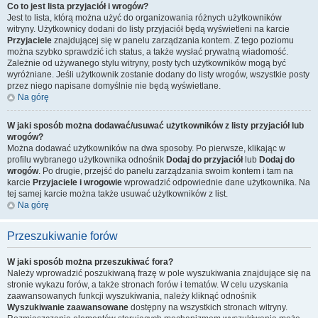
Co to jest lista przyjaciół i wrogów?
Jest to lista, którą można użyć do organizowania różnych użytkowników
witryny. Użytkownicy dodani do listy przyjaciół będą wyświetleni na karcie
Przyjaciele
znajdującej się w panelu zarządzania kontem. Z tego poziomu
można szybko sprawdzić ich status, a także wysłać prywatną wiadomość.
Zależnie od używanego stylu witryny, posty tych użytkowników mogą być
wyróżniane. Jeśli użytkownik zostanie dodany do listy wrogów, wszystkie posty
przez niego napisane domyślnie nie będą wyświetlane.
Na górę
W jaki sposób można dodawać/usuwać użytkowników z listy przyjaciół lub
wrogów?
Można dodawać użytkowników na dwa sposoby. Po pierwsze, klikając w
profilu wybranego użytkownika odnośnik
Dodaj do przyjaciół
lub
Dodaj do
wrogów
. Po drugie, przejść do panelu zarządzania swoim kontem i tam na
karcie
Przyjaciele i wrogowie
wprowadzić odpowiednie dane użytkownika. Na
tej samej karcie można także usuwać użytkowników z list.
Na górę
Przeszukiwanie forów
W jaki sposób można przeszukiwać fora?
Należy wprowadzić poszukiwaną frazę w pole wyszukiwania znajdujące się na
stronie wykazu forów, a także stronach forów i tematów. W celu uzyskania
zaawansowanych funkcji wyszukiwania, należy kliknąć odnośnik
Wyszukiwanie zaawansowane
dostępny na wszystkich stronach witryny.