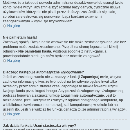
Możliwe, że z jakiegoś powodu administrator dezaktywował lub usunął twoje
konto. Wiele witryn, aby zmniejszyć rozmiar bazy danych, cyklicznie usuwa
użytkowników, którzy nic nie pisali przez dłuższy czas. Jeśli tak się stało,
spróbuj zarejestrować się ponownie i bądź bardziej aktywnym i
zaangażowanym w dyskusje użytkownikiem.
Na górę
Nie pamiętam hasła!
Zachowaj spokój! Twoje hasło wprawdzie nie może zostać odzyskane, ale bez
problemu może zostać zresetowane. Przejdź na stronę logowania i kliknij
odnośnik
Nie pamiętam hasła
. Postępuj zgodnie z instrukcjami, a
prawdopodobnie niedługo znów będziesz móc się zalogować.
Na górę
Dlaczego następuje automatyczne wylogowanie?
Jeżeli w czasie logowania nie zaznaczysz funkcji
Zapamiętaj mnie
, witryna
zachowa informację o tym, że twój pobyt na tej witrynie będzie trwał tylko
określony przez administratora czas. Zapobiega to niewłaściwemu użyciu
twojego konta przez kogoś innego. Aby pozostać zalogowanym/zalogowaną,
podczas logowania zaznacz funkcję
Loguj mnie automatycznie
. Jest to
niezalecane, jeżeli korzystasz z witryny z ogólnie dostępnego komputera, np.
w bibliotece, kawiarence internetowej, sali komputerowej w szkole lub na
uczelni itp. Jeśli nie widzisz tej funkcji, oznacza to, że administrator ją wyłączył.
Na górę
Jak działa funkcja
Usuń ciasteczka witryny
?