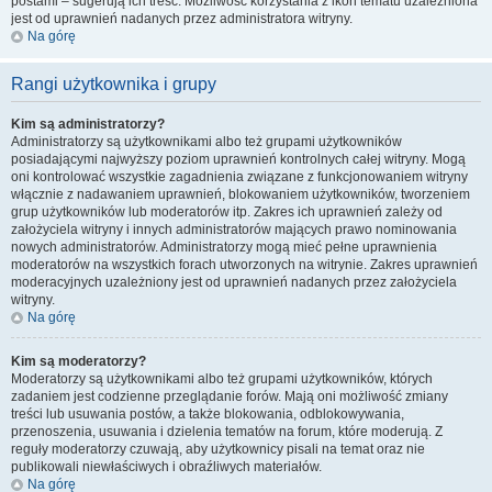
postami – sugerują ich treść. Możliwość korzystania z ikon tematu uzależniona
jest od uprawnień nadanych przez administratora witryny.
Na górę
Rangi użytkownika i grupy
Kim są administratorzy?
Administratorzy są użytkownikami albo też grupami użytkowników
posiadającymi najwyższy poziom uprawnień kontrolnych całej witryny. Mogą
oni kontrolować wszystkie zagadnienia związane z funkcjonowaniem witryny
włącznie z nadawaniem uprawnień, blokowaniem użytkowników, tworzeniem
grup użytkowników lub moderatorów itp. Zakres ich uprawnień zależy od
założyciela witryny i innych administratorów mających prawo nominowania
nowych administratorów. Administratorzy mogą mieć pełne uprawnienia
moderatorów na wszystkich forach utworzonych na witrynie. Zakres uprawnień
moderacyjnych uzależniony jest od uprawnień nadanych przez założyciela
witryny.
Na górę
Kim są moderatorzy?
Moderatorzy są użytkownikami albo też grupami użytkowników, których
zadaniem jest codzienne przeglądanie forów. Mają oni możliwość zmiany
treści lub usuwania postów, a także blokowania, odblokowywania,
przenoszenia, usuwania i dzielenia tematów na forum, które moderują. Z
reguły moderatorzy czuwają, aby użytkownicy pisali na temat oraz nie
publikowali niewłaściwych i obraźliwych materiałów.
Na górę