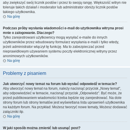
aby zwiększyć swój licznik postów i przez to swoją rangę. Większość witryn nie
toleruje takich działań i moderator lub administrator obniży licznik postów
takiego użytkownika.
Na górę
Podczas próby wysłania wiadomości e-mail do użytkownika witryna prosi
mnie o zalogowanie. Dlaczego?
Tylko zarejestrowani użytkownicy mogą wysyłać e-maile do innych
użytkowników przez wbudowany formularz wysyłania e-maili i tylko wtedy,
jeżeli administrator włączył tę funkcję. Ma to zabezpieczać przed
nieprawidłowym używaniem systemu poczty elektronicznej witryny przez
anonimowych użytkowników.
Na górę
Problemy z pisaniem
Jak utworzyć nowy temat na forum lub wysłać odpowiedź w temacie?
Aby utworzyć nowy temat na forum, należy nacisnąć przycisk „Nowy temat”,
aby odpowiedzieć w temacie, nacisnąć przycisk „Odpowiedz”. Być może, że
przed publikowaniem wiadomości trzeba będzie się zarejestrować. Na dole
strony forum lub strony tematów jest wyświetlana lista uprawnień użytkownika
na każdym forum. Na przykład: Możesz tworzyć nowe tematy, Możesz dodawać
załączniki itp.
Na górę
W jaki sposób można zmienić lub usunąć post?