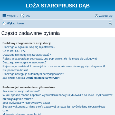
LOŻA STAROPRUSKI DĄB
Więcej…
FAQ
Zaloguj się
Wykaz forów
zu
Często zadawane pytania
kaj
Problemy z logowaniem i rejestracją
Dlaczego w ogóle muszę się rejestrować?
Co to jest COPPA?
Dlaczego nie mogę się zarejestrować?
Rejestracja została przeprowadzona poprawnie, ale nie mogę się zalogować!
Dlaczego nie mogę się zalogować?
Rejestracja została dokonana jakiś czas temu, ale teraz nie mogę się zalogować?!
Nie pamiętam hasła!
Dlaczego następuje automatyczne wylogowanie?
Jak działa funkcja
Usuń ciasteczka witryny
?
Preferencje i ustawienia użytkowników
Jak zmienić moje ustawienia?
W jaki sposób można zapobiec wyświetlaniu nazwy użytkownika na liście użytkowników
przeglądających forum?
Jest wyświetlany nieprawidłowy czas!
Została wykonana zmiana strefy czasowej, a nadal jest wyświetlany nieprawidłowy
czas!
Mojego języka nie ma na liście!