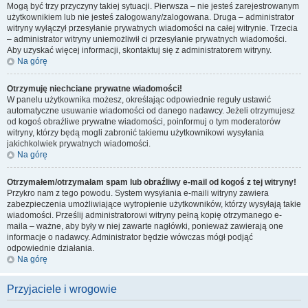
Mogą być trzy przyczyny takiej sytuacji. Pierwsza – nie jesteś zarejestrowanym
użytkownikiem lub nie jesteś zalogowany/zalogowana. Druga – administrator
witryny wyłączył przesyłanie prywatnych wiadomości na całej witrynie. Trzecia
– administrator witryny uniemożliwił ci przesyłanie prywatnych wiadomości.
Aby uzyskać więcej informacji, skontaktuj się z administratorem witryny.
Na górę
Otrzymuję niechciane prywatne wiadomości!
W panelu użytkownika możesz, określając odpowiednie reguły ustawić
automatyczne usuwanie wiadomości od danego nadawcy. Jeżeli otrzymujesz
od kogoś obraźliwe prywatne wiadomości, poinformuj o tym moderatorów
witryny, którzy będą mogli zabronić takiemu użytkownikowi wysyłania
jakichkolwiek prywatnych wiadomości.
Na górę
Otrzymałem/otrzymałam spam lub obraźliwy e-mail od kogoś z tej witryny!
Przykro nam z tego powodu. System wysyłania e-maili witryny zawiera
zabezpieczenia umożliwiające wytropienie użytkowników, którzy wysyłają takie
wiadomości. Prześlij administratorowi witryny pełną kopię otrzymanego e-
maila – ważne, aby były w niej zawarte nagłówki, ponieważ zawierają one
informacje o nadawcy. Administrator będzie wówczas mógł podjąć
odpowiednie działania.
Na górę
Przyjaciele i wrogowie