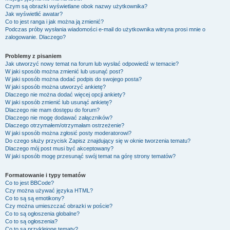
Czym są obrazki wyświetlane obok nazwy użytkownika?
Jak wyświetlić awatar?
Co to jest ranga i jak można ją zmienić?
Podczas próby wysłania wiadomości e-mail do użytkownika witryna prosi mnie o
zalogowanie. Dlaczego?
Problemy z pisaniem
Jak utworzyć nowy temat na forum lub wysłać odpowiedź w temacie?
W jaki sposób można zmienić lub usunąć post?
W jaki sposób można dodać podpis do swojego posta?
W jaki sposób można utworzyć ankietę?
Dlaczego nie można dodać więcej opcji ankiety?
W jaki sposób zmienić lub usunąć ankietę?
Dlaczego nie mam dostępu do forum?
Dlaczego nie mogę dodawać załączników?
Dlaczego otrzymałem/otrzymałam ostrzeżenie?
W jaki sposób można zgłosić posty moderatorowi?
Do czego służy przycisk
Zapisz
znajdujący się w oknie tworzenia tematu?
Dlaczego mój post musi być akceptowany?
W jaki sposób mogę przesunąć swój temat na górę strony tematów?
Formatowanie i typy tematów
Co to jest BBCode?
Czy można używać języka HTML?
Co to są są emotikony?
Czy można umieszczać obrazki w poście?
Co to są ogłoszenia globalne?
Co to są ogłoszenia?
Co to są przyklejone tematy?