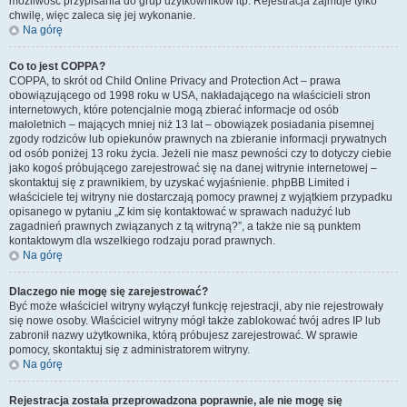
możliwość przypisania do grup użytkowników itp. Rejestracja zajmuje tylko
chwilę, więc zaleca się jej wykonanie.
Na górę
Co to jest COPPA?
COPPA, to skrót od Child Online Privacy and Protection Act – prawa
obowiązującego od 1998 roku w USA, nakładającego na właścicieli stron
internetowych, które potencjalnie mogą zbierać informacje od osób
małoletnich – mających mniej niż 13 lat – obowiązek posiadania pisemnej
zgody rodziców lub opiekunów prawnych na zbieranie informacji prywatnych
od osób poniżej 13 roku życia. Jeżeli nie masz pewności czy to dotyczy ciebie
jako kogoś próbującego zarejestrować się na danej witrynie internetowej –
skontaktuj się z prawnikiem, by uzyskać wyjaśnienie. phpBB Limited i
właściciele tej witryny nie dostarczają pomocy prawnej z wyjątkiem przypadku
opisanego w pytaniu „Z kim się kontaktować w sprawach nadużyć lub
zagadnień prawnych związanych z tą witryną?”, a także nie są punktem
kontaktowym dla wszelkiego rodzaju porad prawnych.
Na górę
Dlaczego nie mogę się zarejestrować?
Być może właściciel witryny wyłączył funkcję rejestracji, aby nie rejestrowały
się nowe osoby. Właściciel witryny mógł także zablokować twój adres IP lub
zabronił nazwy użytkownika, którą próbujesz zarejestrować. W sprawie
pomocy, skontaktuj się z administratorem witryny.
Na górę
Rejestracja została przeprowadzona poprawnie, ale nie mogę się