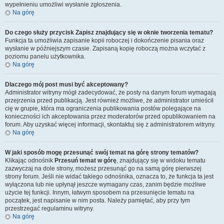
wypełnieniu umożliwi wysłanie zgłoszenia.
Na górę
Do czego służy przycisk
Zapisz
znajdujący się w oknie tworzenia tematu?
Funkcja ta umożliwia zapisanie kopii roboczej i dokończenie pisania oraz
wysłanie w późniejszym czasie. Zapisaną kopię roboczą można wczytać z
poziomu panelu użytkownika.
Na górę
Dlaczego mój post musi być akceptowany?
Administrator witryny mógł zadecydować, że posty na danym forum wymagają
przejrzenia przed publikacją. Jest również możliwe, że administrator umieścił
cię w grupie, która ma ograniczenia publikowania postów polegające na
konieczności ich akceptowania przez moderatorów przed opublikowaniem na
forum. Aby uzyskać więcej informacji, skontaktuj się z administratorem witryny.
Na górę
W jaki sposób mogę przesunąć swój temat na górę strony tematów?
Klikając odnośnik
Przesuń temat w górę
, znajdujący się w widoku tematu
zazwyczaj na dole strony, możesz przesunąć go na samą górę pierwszej
strony forum. Jeśli nie widać takiego odnośnika, oznacza to, że funkcja ta jest
wyłączona lub nie upłynął jeszcze wymagany czas, zanim będzie możliwe
użycie tej funkcji. Innym, łatwym sposobem na przesunięcie tematu na
początek, jest napisanie w nim posta. Należy pamiętać, aby przy tym
przestrzegać regulaminu witryny.
Na górę