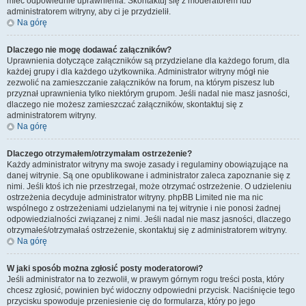
mieć odpowiednie uprawnienia. Skontaktuj się z moderatorem lub
administratorem witryny, aby ci je przydzielił.
Na górę
Dlaczego nie mogę dodawać załączników?
Uprawnienia dotyczące załączników są przydzielane dla każdego forum, dla
każdej grupy i dla każdego użytkownika. Administrator witryny mógł nie
zezwolić na zamieszczanie załączników na forum, na którym piszesz lub
przyznał uprawnienia tylko niektórym grupom. Jeśli nadal nie masz jasności,
dlaczego nie możesz zamieszczać załączników, skontaktuj się z
administratorem witryny.
Na górę
Dlaczego otrzymałem/otrzymałam ostrzeżenie?
Każdy administrator witryny ma swoje zasady i regulaminy obowiązujące na
danej witrynie. Są one opublikowane i administrator zaleca zapoznanie się z
nimi. Jeśli ktoś ich nie przestrzegał, może otrzymać ostrzeżenie. O udzieleniu
ostrzeżenia decyduje administrator witryny. phpBB Limited nie ma nic
wspólnego z ostrzeżeniami udzielanymi na tej witrynie i nie ponosi żadnej
odpowiedzialności związanej z nimi. Jeśli nadal nie masz jasności, dlaczego
otrzymałeś/otrzymałaś ostrzeżenie, skontaktuj się z administratorem witryny.
Na górę
W jaki sposób można zgłosić posty moderatorowi?
Jeśli administrator na to zezwolił, w prawym górnym rogu treści posta, który
chcesz zgłosić, powinien być widoczny odpowiedni przycisk. Naciśnięcie tego
przycisku spowoduje przeniesienie cię do formularza, który po jego