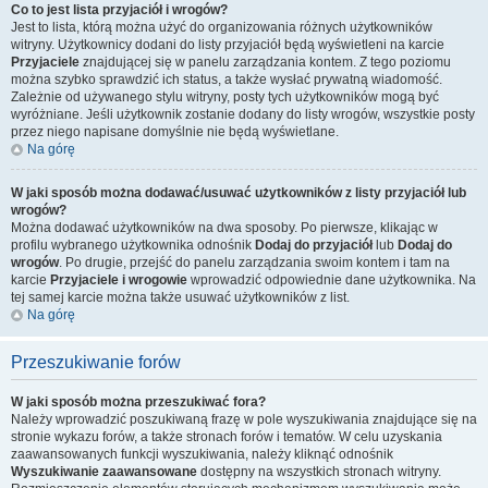
Co to jest lista przyjaciół i wrogów?
Jest to lista, którą można użyć do organizowania różnych użytkowników
witryny. Użytkownicy dodani do listy przyjaciół będą wyświetleni na karcie
Przyjaciele
znajdującej się w panelu zarządzania kontem. Z tego poziomu
można szybko sprawdzić ich status, a także wysłać prywatną wiadomość.
Zależnie od używanego stylu witryny, posty tych użytkowników mogą być
wyróżniane. Jeśli użytkownik zostanie dodany do listy wrogów, wszystkie posty
przez niego napisane domyślnie nie będą wyświetlane.
Na górę
W jaki sposób można dodawać/usuwać użytkowników z listy przyjaciół lub
wrogów?
Można dodawać użytkowników na dwa sposoby. Po pierwsze, klikając w
profilu wybranego użytkownika odnośnik
Dodaj do przyjaciół
lub
Dodaj do
wrogów
. Po drugie, przejść do panelu zarządzania swoim kontem i tam na
karcie
Przyjaciele i wrogowie
wprowadzić odpowiednie dane użytkownika. Na
tej samej karcie można także usuwać użytkowników z list.
Na górę
Przeszukiwanie forów
W jaki sposób można przeszukiwać fora?
Należy wprowadzić poszukiwaną frazę w pole wyszukiwania znajdujące się na
stronie wykazu forów, a także stronach forów i tematów. W celu uzyskania
zaawansowanych funkcji wyszukiwania, należy kliknąć odnośnik
Wyszukiwanie zaawansowane
dostępny na wszystkich stronach witryny.