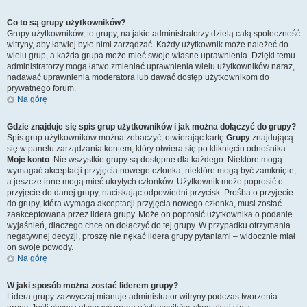
Co to są grupy użytkowników?
Grupy użytkowników, to grupy, na jakie administratorzy dzielą całą społeczność
witryny, aby łatwiej było nimi zarządzać. Każdy użytkownik może należeć do
wielu grup, a każda grupa może mieć swoje własne uprawnienia. Dzięki temu
administratorzy mogą łatwo zmieniać uprawnienia wielu użytkowników naraz,
nadawać uprawnienia moderatora lub dawać dostęp użytkownikom do
prywatnego forum.
Na górę
Gdzie znajduje się spis grup użytkowników i jak można dołączyć do grupy?
Spis grup użytkowników można zobaczyć, otwierając kartę
Grupy
znajdującą
się w panelu zarządzania kontem, który otwiera się po kliknięciu odnośnika
Moje konto
. Nie wszystkie grupy są dostępne dla każdego. Niektóre mogą
wymagać akceptacji przyjęcia nowego członka, niektóre mogą być zamknięte,
a jeszcze inne mogą mieć ukrytych członków. Użytkownik może poprosić o
przyjęcie do danej grupy, naciskając odpowiedni przycisk. Prośba o przyjęcie
do grupy, która wymaga akceptacji przyjęcia nowego członka, musi zostać
zaakceptowana przez lidera grupy. Może on poprosić użytkownika o podanie
wyjaśnień, dlaczego chce on dołączyć do tej grupy. W przypadku otrzymania
negatywnej decyzji, proszę nie nękać lidera grupy pytaniami – widocznie miał
on swoje powody.
Na górę
W jaki sposób można zostać liderem grupy?
Lidera grupy zazwyczaj mianuje administrator witryny podczas tworzenia