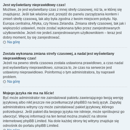
Jest wyświetlany nieprawidłowy czas!
Możliwe, że jest wyświetlany czas z innej strefy czasowej, niż ta, w której się
znajdujesz. Jeśli tak właśnie jest, przejdź do panelu zarządzania kontem i
zmień strefę czasową, tak aby była zgodna z twoim miejscem pobytu. Np.
Europa centralna, Afryka, czy Nowa Zelandia. Zmiana strefy czasowej, tak jak i
większości ustawień, może zostać wykonana tylko przez zarejestrowanych
użytkowników. Jeżeli nie jesteś zarejestrowanym użytkownikiem – teraz jest
dobry moment, by się zarejestrować.
Na górę
Została wykonana zmiana strefy czasowej, a nadal jest wyświetlany
nieprawidłowy czas!
Jeżeli na pewno strefa czasowa została ustawiona prawidłowo, a czas nadal
jest wyświetlany nieprawidłowo, oznacza to, że czas na serwerze jest
ustawiony nieprawidłowo. Poinformuj o tym administratora, by naprawił
problem.
Na górę
Mojego języka nie ma na liście!
Być może administrator nie zainstalował pakietu zawierającego twoją wersję
językową albo nikt jeszcze nie przetłumaczył phpBB3 na twój język. Zapytaj
administratora witryny czy może zainstalować pakiet językowy, którego
potrzebujesz. Jeśli pakiet dla twojego języka nie istnieje, może spróbujesz go
utworzyć. Więcej informacji na ten temat można znaleźć na stronie
internetowej phpBB Limited. Na dole każdej strony tej witryny znajduje się
odnośnik do portalu phpBB Limited.