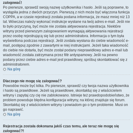
zalogować!
Po pierwsze, sprawdź swoją nazwę użytkownika i hasło. Jeśli są poprawne, to
wystąpiła jedna z dwóch przyczyn. Pierwszą z nich może być włączona funkcja
COPPA, a w czasie rejestracji została podana informacja, że masz mniej niż 13
lat. Wówczas należy wykonać instrukcje wysłane na twój adres e-mail. Jeśli nie
to było przyczyną, być może nie została aktywowana rejestracja. Niektóre
witryny przed pierwszym zalogowaniem wymagają aktywowania rejestracji
przez osobę rejestrującą się lub przez administratora. Informacja o tym była
wyświetlona podczas rejestracji. Jeśli została wysłana do ciebie wiadomość e-
mail, postępuj zgodnie z zawartymi w niej instrukcjami. Jeżeli taka wiadomość
do ciebie nie dotarła, być może został podany nieprawidłowy adres e-mail lub
wiadomość została zatrzymana przez filtr antyspamowy. Jeśli na pewno
podany przez ciebie adres e-mail jest prawidłowy, spróbuj skontaktować się z
administratorem.
Na górę
Dlaczego nie mogę się zalogować?
Powodów może być kilka. Po pierwsze, sprawdź czy twoja nazwa użytkownika
i hasło są prawidłowe. Jeżeli są prawidłowe, skontaktuj się z właścicielem
witryny i zapytaj czy cię nie zablokowano. Istnieje też prawdopodobieństwo, że
problem powoduje błędna konfiguracja witryny, na której znajduje się forum.
Skontaktuj się z właścicielem witryny i powiadom go o tym problemie. Musi on
go naprawić.
Na górę
Rejestracja została dokonana jakiś czas temu, ale teraz nie mogę się
zalogować?!