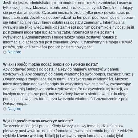
Jeśli nie jesteś administratorem lub moderatorem, możesz zmieniać i usuwać
tylko swoje posty. Możesz zmienić post, naciskając przycisk
Zmień
znajdujący
się przy danym poście. Czasami można to zrobić tylko przez pewien czas po
jego napisaniu. Jeżeli ktoś odpowiedział na ten post, pod twoim postem pojawi
się informacja ile razy i kiedy ostatni raz post był zmieniany. Informacja ta
wyświetli się tylko wtedy, jeśli ktoś zamieścił pod tym postem kolejny post. Jeśli
post zmienił moderator lub administrator, informacja ta nie zostanie
wyświetlona. Administratorzy i moderatorzy mogą zostawić notatkę z
informacją, dlaczego ten post zmieniali. Zwykli użytkownicy nie mogą usuwać
postów, gdy ktoś zamieścił pod ich postem nowy post.
Na górę
W jaki sposób można dodać podpis do swojego posta?
Aby dodawać podpis do posta, należy go najpierw utworzyć w panelu
użytkownika. Aby dołączyć do danej wiadomości swój podpis, zaznacz funkcję
Dołącz podpis
znajdującą się w formularzu tworzenia wiadomości. Możesz
także domyślnie dodawać podpis do wszystkich swoich postów, zaznaczając
odpowiednią funkcję w panelu użytkownika. Po uaktywnieniu tej funkcji, za
każdym razem pisząc post, możesz zdecydować o niedodawaniu do niego
podpisu, usuwając w formularzu tworzenia wiadomości zaznaczenie z pola
Dołącz podpis
.
Na górę
W jaki sposób można utworzyć ankietę?
Tworzenie ankiet jest proste. Kiedy tworzysz nowy temat bądź zmieniasz
pierwszy post w wątku, na dole formularza tworzenia tematu będziesz widzieć
etykietę
Utwórz ankietę
. Kliknij ją i w otworzonym formularzu podaj tytuł