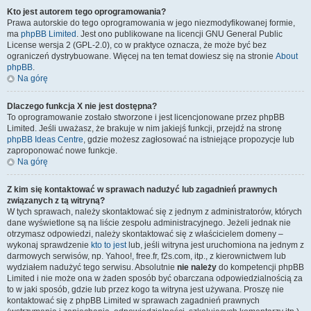
Kto jest autorem tego oprogramowania?
Prawa autorskie do tego oprogramowania w jego niezmodyfikowanej formie,
ma
phpBB Limited
. Jest ono publikowane na licencji GNU General Public
License wersja 2 (GPL-2.0), co w praktyce oznacza, że może być bez
ograniczeń dystrybuowane. Więcej na ten temat dowiesz się na stronie
About
phpBB
.
Na górę
Dlaczego funkcja X nie jest dostępna?
To oprogramowanie zostało stworzone i jest licencjonowane przez phpBB
Limited. Jeśli uważasz, że brakuje w nim jakiejś funkcji, przejdź na stronę
phpBB Ideas Centre
, gdzie możesz zagłosować na istniejące propozycje lub
zaproponować nowe funkcje.
Na górę
Z kim się kontaktować w sprawach nadużyć lub zagadnień prawnych
związanych z tą witryną?
W tych sprawach, należy skontaktować się z jednym z administratorów, których
dane wyświetlone są na liście zespołu administracyjnego. Jeżeli jednak nie
otrzymasz odpowiedzi, należy skontaktować się z właścicielem domeny –
wykonaj sprawdzenie
kto to jest
lub, jeśli witryna jest uruchomiona na jednym z
darmowych serwisów, np. Yahoo!, free.fr, f2s.com, itp., z kierownictwem lub
wydziałem nadużyć tego serwisu. Absolutnie
nie należy
do kompetencji phpBB
Limited i nie może ona w żaden sposób być obarczana odpowiedzialnością za
to w jaki sposób, gdzie lub przez kogo ta witryna jest używana. Proszę nie
kontaktować się z phpBB Limited w sprawach zagadnień prawnych