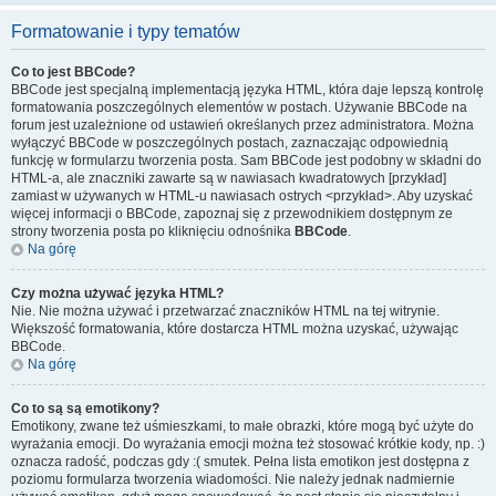
Formatowanie i typy tematów
Co to jest BBCode?
BBCode jest specjalną implementacją języka HTML, która daje lepszą kontrolę
formatowania poszczególnych elementów w postach. Używanie BBCode na
forum jest uzależnione od ustawień określanych przez administratora. Można
wyłączyć BBCode w poszczególnych postach, zaznaczając odpowiednią
funkcję w formularzu tworzenia posta. Sam BBCode jest podobny w składni do
HTML-a, ale znaczniki zawarte są w nawiasach kwadratowych [przykład]
zamiast w używanych w HTML-u nawiasach ostrych <przykład>. Aby uzyskać
więcej informacji o BBCode, zapoznaj się z przewodnikiem dostępnym ze
strony tworzenia posta po kliknięciu odnośnika
BBCode
.
Na górę
Czy można używać języka HTML?
Nie. Nie można używać i przetwarzać znaczników HTML na tej witrynie.
Większość formatowania, które dostarcza HTML można uzyskać, używając
BBCode.
Na górę
Co to są są emotikony?
Emotikony, zwane też uśmieszkami, to małe obrazki, które mogą być użyte do
wyrażania emocji. Do wyrażania emocji można też stosować krótkie kody, np. :)
oznacza radość, podczas gdy :( smutek. Pełna lista emotikon jest dostępna z
poziomu formularza tworzenia wiadomości. Nie należy jednak nadmiernie