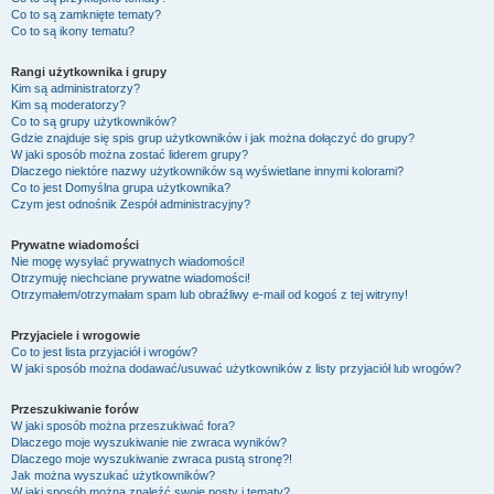
Co to są zamknięte tematy?
Co to są ikony tematu?
Rangi użytkownika i grupy
Kim są administratorzy?
Kim są moderatorzy?
Co to są grupy użytkowników?
Gdzie znajduje się spis grup użytkowników i jak można dołączyć do grupy?
W jaki sposób można zostać liderem grupy?
Dlaczego niektóre nazwy użytkowników są wyświetlane innymi kolorami?
Co to jest
Domyślna grupa użytkownika
?
Czym jest odnośnik
Zespół administracyjny
?
Prywatne wiadomości
Nie mogę wysyłać prywatnych wiadomości!
Otrzymuję niechciane prywatne wiadomości!
Otrzymałem/otrzymałam spam lub obraźliwy e-mail od kogoś z tej witryny!
Przyjaciele i wrogowie
Co to jest lista przyjaciół i wrogów?
W jaki sposób można dodawać/usuwać użytkowników z listy przyjaciół lub wrogów?
Przeszukiwanie forów
W jaki sposób można przeszukiwać fora?
Dlaczego moje wyszukiwanie nie zwraca wyników?
Dlaczego moje wyszukiwanie zwraca pustą stronę?!
Jak można wyszukać użytkowników?
W jaki sposób można znaleźć swoje posty i tematy?