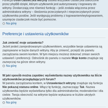
Funkcja
Usuń ciasteczka witryny
usuwa wszystkie ciasteczka utworzone
przez phpBB dzięki, którym użytkownik jest autoryzowany i logowany do
witryny. Dostarczają one również funkcję – jeśli została włączona przez
administratora witryny – śledzenia przeczytanych i nieprzeczytanych przez
użytkownika postów. Jeśli występują problemy z logowaniem/wylogowaniem,
usunięcie ciasteczek może być pomocne.
Na górę
Preferencje i ustawienia użytkowników
Jak zmienić moje ustawienia?
Jeżeli jesteś zarejestrowanym użytkownikiem, wszystkie twoje ustawienia są
zapisywane w bazie danych witryny. Aby je zmienić, przejdź do panelu
zarządzania swoim kontem. W tym miejscu możesz dokonać zmian swoich
ustawień i preferencji. Odnośnik do panelu o nazwie
Moje konto
znajduje się
zazwyczaj na górze stron witryny.
Na górę
W jaki sposób można zapobiec wyświetlaniu nazwy użytkownika na liście
użytkowników przeglądających forum?
W panelu zarządzania kontem, w
Ustawieniach witryny
znajduje się funkcja
Nie pokazuj statusu online
. Włącz tę funkcję, zaznaczając
Tak
. Nazwa
użytkownika będzie wyświetlana tylko dla administratorów, moderatorów i dla
ciebie. Twoja obecność na witrynie będzie wykazana w liczbie ukrytych
użytkowników.
Na górę