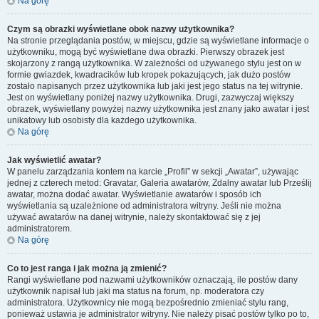
Na górę
Czym są obrazki wyświetlane obok nazwy użytkownika?
Na stronie przeglądania postów, w miejscu, gdzie są wyświetlane informacje o
użytkowniku, mogą być wyświetlane dwa obrazki. Pierwszy obrazek jest
skojarzony z rangą użytkownika. W zależności od używanego stylu jest on w
formie gwiazdek, kwadracików lub kropek pokazujących, jak dużo postów
zostało napisanych przez użytkownika lub jaki jest jego status na tej witrynie.
Jest on wyświetlany poniżej nazwy użytkownika. Drugi, zazwyczaj większy
obrazek, wyświetlany powyżej nazwy użytkownika jest znany jako awatar i jest
unikatowy lub osobisty dla każdego użytkownika.
Na górę
Jak wyświetlić awatar?
W panelu zarządzania kontem na karcie „Profil” w sekcji „Awatar”, używając
jednej z czterech metod: Gravatar, Galeria awatarów, Zdalny awatar lub Prześlij
awatar, można dodać awatar. Wyświetlanie awatarów i sposób ich
wyświetlania są uzależnione od administratora witryny. Jeśli nie można
używać awatarów na danej witrynie, należy skontaktować się z jej
administratorem.
Na górę
Co to jest ranga i jak można ją zmienić?
Rangi wyświetlane pod nazwami użytkowników oznaczają, ile postów dany
użytkownik napisał lub jaki ma status na forum, np. moderatora czy
administratora. Użytkownicy nie mogą bezpośrednio zmieniać stylu rang,
ponieważ ustawia je administrator witryny. Nie należy pisać postów tylko po to,