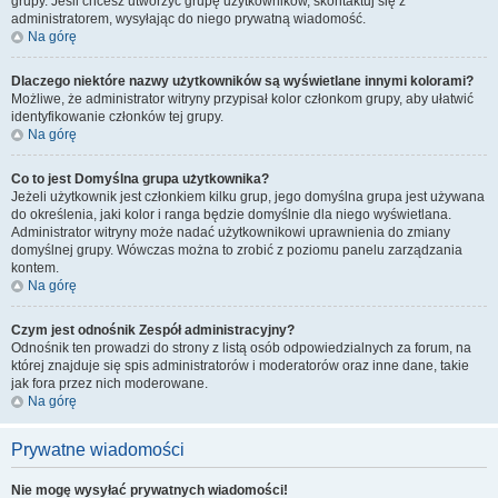
grupy. Jeśli chcesz utworzyć grupę użytkowników, skontaktuj się z
administratorem, wysyłając do niego prywatną wiadomość.
Na górę
Dlaczego niektóre nazwy użytkowników są wyświetlane innymi kolorami?
Możliwe, że administrator witryny przypisał kolor członkom grupy, aby ułatwić
identyfikowanie członków tej grupy.
Na górę
Co to jest
Domyślna grupa użytkownika
?
Jeżeli użytkownik jest członkiem kilku grup, jego domyślna grupa jest używana
do określenia, jaki kolor i ranga będzie domyślnie dla niego wyświetlana.
Administrator witryny może nadać użytkownikowi uprawnienia do zmiany
domyślnej grupy. Wówczas można to zrobić z poziomu panelu zarządzania
kontem.
Na górę
Czym jest odnośnik
Zespół administracyjny
?
Odnośnik ten prowadzi do strony z listą osób odpowiedzialnych za forum, na
której znajduje się spis administratorów i moderatorów oraz inne dane, takie
jak fora przez nich moderowane.
Na górę
Prywatne wiadomości
Nie mogę wysyłać prywatnych wiadomości!