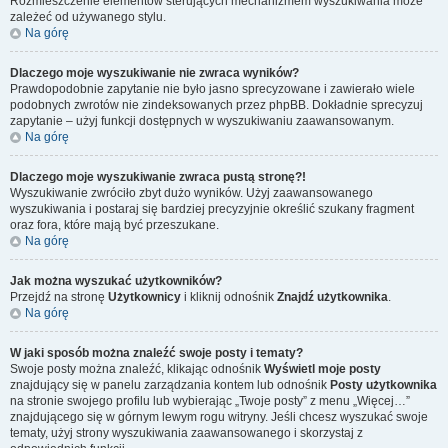
Rozmieszczenie elementów sterujących mechanizmem wyszukiwania może
zależeć od używanego stylu.
Na górę
Dlaczego moje wyszukiwanie nie zwraca wyników?
Prawdopodobnie zapytanie nie było jasno sprecyzowane i zawierało wiele
podobnych zwrotów nie zindeksowanych przez phpBB. Dokładnie sprecyzuj
zapytanie – użyj funkcji dostępnych w wyszukiwaniu zaawansowanym.
Na górę
Dlaczego moje wyszukiwanie zwraca pustą stronę?!
Wyszukiwanie zwróciło zbyt dużo wyników. Użyj zaawansowanego
wyszukiwania i postaraj się bardziej precyzyjnie określić szukany fragment
oraz fora, które mają być przeszukane.
Na górę
Jak można wyszukać użytkowników?
Przejdź na stronę
Użytkownicy
i kliknij odnośnik
Znajdź użytkownika
.
Na górę
W jaki sposób można znaleźć swoje posty i tematy?
Swoje posty można znaleźć, klikając odnośnik
Wyświetl moje posty
znajdujący się w panelu zarządzania kontem lub odnośnik
Posty użytkownika
na stronie swojego profilu lub wybierając „Twoje posty” z menu „Więcej…”
znajdującego się w górnym lewym rogu witryny. Jeśli chcesz wyszukać swoje
tematy, użyj strony wyszukiwania zaawansowanego i skorzystaj z