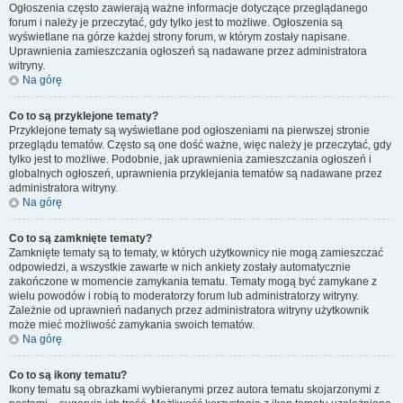
Ogłoszenia często zawierają ważne informacje dotyczące przeglądanego
forum i należy je przeczytać, gdy tylko jest to możliwe. Ogłoszenia są
wyświetlane na górze każdej strony forum, w którym zostały napisane.
Uprawnienia zamieszczania ogłoszeń są nadawane przez administratora
witryny.
Na górę
Co to są przyklejone tematy?
Przyklejone tematy są wyświetlane pod ogłoszeniami na pierwszej stronie
przeglądu tematów. Często są one dość ważne, więc należy je przeczytać, gdy
tylko jest to możliwe. Podobnie, jak uprawnienia zamieszczania ogłoszeń i
globalnych ogłoszeń, uprawnienia przyklejania tematów są nadawane przez
administratora witryny.
Na górę
Co to są zamknięte tematy?
Zamknięte tematy są to tematy, w których użytkownicy nie mogą zamieszczać
odpowiedzi, a wszystkie zawarte w nich ankiety zostały automatycznie
zakończone w momencie zamykania tematu. Tematy mogą być zamykane z
wielu powodów i robią to moderatorzy forum lub administratorzy witryny.
Zależnie od uprawnień nadanych przez administratora witryny użytkownik
może mieć możliwość zamykania swoich tematów.
Na górę
Co to są ikony tematu?
Ikony tematu są obrazkami wybieranymi przez autora tematu skojarzonymi z