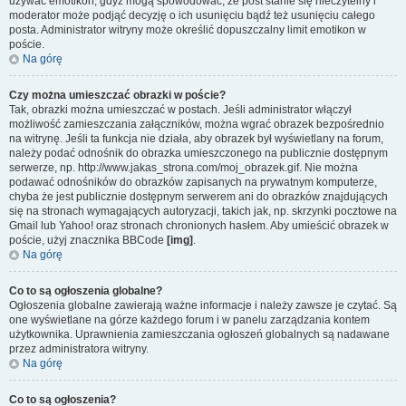
używać emotikon, gdyż mogą spowodować, że post stanie się nieczytelny i
moderator może podjąć decyzję o ich usunięciu bądź też usunięciu całego
posta. Administrator witryny może określić dopuszczalny limit emotikon w
poście.
Na górę
Czy można umieszczać obrazki w poście?
Tak, obrazki można umieszczać w postach. Jeśli administrator włączył
możliwość zamieszczania załączników, można wgrać obrazek bezpośrednio
na witrynę. Jeśli ta funkcja nie działa, aby obrazek był wyświetlany na forum,
należy podać odnośnik do obrazka umieszczonego na publicznie dostępnym
serwerze, np. http://www.jakas_strona.com/moj_obrazek.gif. Nie można
podawać odnośników do obrazków zapisanych na prywatnym komputerze,
chyba że jest publicznie dostępnym serwerem ani do obrazków znajdujących
się na stronach wymagających autoryzacji, takich jak, np. skrzynki pocztowe na
Gmail lub Yahoo! oraz stronach chronionych hasłem. Aby umieścić obrazek w
poście, użyj znacznika BBCode
[img]
.
Na górę
Co to są ogłoszenia globalne?
Ogłoszenia globalne zawierają ważne informacje i należy zawsze je czytać. Są
one wyświetlane na górze każdego forum i w panelu zarządzania kontem
użytkownika. Uprawnienia zamieszczania ogłoszeń globalnych są nadawane
przez administratora witryny.
Na górę
Co to są ogłoszenia?