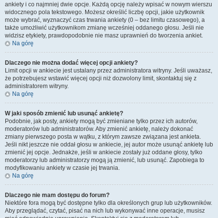
ankiety i co najmniej dwie opcje. Każdą opcję należy wpisać w nowym wierszu
widocznego pola tekstowego. Możesz określić liczbę opcji, jakie użytkownik
może wybrać, wyznaczyć czas trwania ankiety (0 – bez limitu czasowego), a
także umożliwić użytkownikom zmianę wcześniej oddanego głosu. Jeśli nie
widzisz etykiety, prawdopodobnie nie masz uprawnień do tworzenia ankiet.
Na górę
Dlaczego nie można dodać więcej opcji ankiety?
Limit opcji w ankiecie jest ustalany przez administratora witryny. Jeśli uważasz,
że potrzebujesz wstawić więcej opcji niż dozwolony limit, skontaktuj się z
administratorem witryny.
Na górę
W jaki sposób zmienić lub usunąć ankietę?
Podobnie, jak posty, ankiety mogą być zmieniane tylko przez ich autorów,
moderatorów lub administratorów. Aby zmienić ankietę, należy dokonać
zmiany pierwszego posta w wątku, z którym zawsze związana jest ankieta.
Jeśli nikt jeszcze nie oddał głosu w ankiecie, jej autor może usunąć ankietę lub
zmienić jej opcje. Jednakże, jeśli w ankiecie zostały już oddane głosy, tylko
moderatorzy lub administratorzy mogą ją zmienić, lub usunąć. Zapobiega to
modyfikowaniu ankiety w czasie jej trwania.
Na górę
Dlaczego nie mam dostępu do forum?
Niektóre fora mogą być dostępne tylko dla określonych grup lub użytkowników.
Aby przeglądać, czytać, pisać na nich lub wykonywać inne operacje, musisz