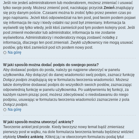
Jeśli nie jesteś administratorem lub moderatorem, możesz zmieniać i usuwać
tylko swoje posty. Możesz zmienić post, naciskając przycisk
Zmień
znajdujący
się przy danym poście. Czasami można to zrobić tylko przez pewien czas po
jego napisaniu. Jeżeli ktoś odpowiedział na ten post, pod twoim postem pojawi
się informacja ile razy i kiedy ostatni raz post był zmieniany. Informacja ta
wyświetli się tylko wtedy, jeśli ktoś zamieścił pod tym postem kolejny post. Jeśli
post zmienił moderator lub administrator, informacja ta nie zostanie
wyświetlona. Administratorzy i moderatorzy mogą zostawić notatkę z
informacją, dlaczego ten post zmieniali. Zwykli użytkownicy nie mogą usuwać
postów, gdy ktoś zamieścił pod ich postem nowy post.
Na górę
W jaki sposób można dodać podpis do swojego posta?
Aby dodawać podpis do posta, należy go najpierw utworzyć w panelu
użytkownika. Aby dołączyć do danej wiadomości swój podpis, zaznacz funkcję
Dołącz podpis
znajdującą się w formularzu tworzenia wiadomości. Możesz
także domyślnie dodawać podpis do wszystkich swoich postów, zaznaczając
odpowiednią funkcję w panelu użytkownika. Po uaktywnieniu tej funkcji, za
każdym razem pisząc post, możesz zdecydować o niedodawaniu do niego
podpisu, usuwając w formularzu tworzenia wiadomości zaznaczenie z pola
Dołącz podpis
.
Na górę
W jaki sposób można utworzyć ankietę?
Tworzenie ankiet jest proste. Kiedy tworzysz nowy temat bądź zmieniasz
pierwszy post w wątku, na dole formularza tworzenia tematu będziesz widzieć
etykietę
Utwórz ankietę
. Kliknij ją i w otworzonym formularzu podaj tytuł