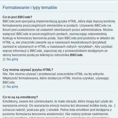
Formatowanie i typy tematów
Co to jest BBCode?
BBCode jest specjalną implementacją języka HTML, która daje lepszą kontrolę
formatowania poszczególnych elementów w postach. Używanie BBCode na
forum jest uzależnione od ustawień określanych przez administratora. Można
wyłączyć BBCode w poszczególnych postach, zaznaczając odpowiednią
funkcję w formularzu tworzenia posta. Sam BBCode jest podobny w składni do
HTML-a, ale znaczniki zawarte są w nawiasach kwadratowych [przykład]
zamiast w używanych w HTML-u nawiasach ostrych <przykład>. Aby uzyskać
więcej informacji o BBCode, zapoznaj się z przewodnikiem dostępnym ze
strony tworzenia posta po kliknięciu odnośnika
BBCode
.
Na górę
Czy można używać języka HTML?
Nie. Nie można używać i przetwarzać znaczników HTML na tej witrynie.
Większość formatowania, które dostarcza HTML można uzyskać, używając
BBCode.
Na górę
Co to są są emotikony?
Emotikony, zwane też uśmieszkami, to małe obrazki, które mogą być użyte do
wyrażania emocji. Do wyrażania emocji można też stosować krótkie kody, np. :)
oznacza radość, podczas gdy :( smutek. Pełna lista emotikon jest dostępna z
poziomu formularza tworzenia wiadomości. Nie należy jednak nadmiernie