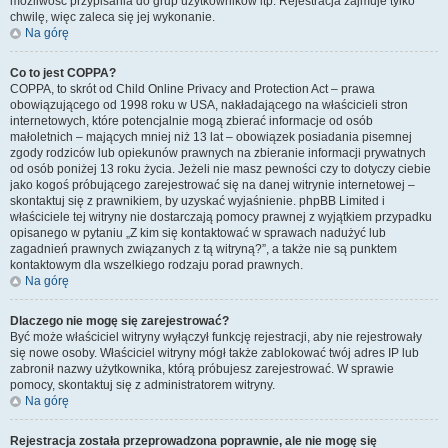
możliwość przypisania do grup użytkowników itp. Rejestracja zajmuje tylko
chwilę, więc zaleca się jej wykonanie.
Na górę
Co to jest COPPA?
COPPA, to skrót od Child Online Privacy and Protection Act – prawa
obowiązującego od 1998 roku w USA, nakładającego na właścicieli stron
internetowych, które potencjalnie mogą zbierać informacje od osób
małoletnich – mających mniej niż 13 lat – obowiązek posiadania pisemnej
zgody rodziców lub opiekunów prawnych na zbieranie informacji prywatnych
od osób poniżej 13 roku życia. Jeżeli nie masz pewności czy to dotyczy ciebie
jako kogoś próbującego zarejestrować się na danej witrynie internetowej –
skontaktuj się z prawnikiem, by uzyskać wyjaśnienie. phpBB Limited i
właściciele tej witryny nie dostarczają pomocy prawnej z wyjątkiem przypadku
opisanego w pytaniu „Z kim się kontaktować w sprawach nadużyć lub
zagadnień prawnych związanych z tą witryną?”, a także nie są punktem
kontaktowym dla wszelkiego rodzaju porad prawnych.
Na górę
Dlaczego nie mogę się zarejestrować?
Być może właściciel witryny wyłączył funkcję rejestracji, aby nie rejestrowały
się nowe osoby. Właściciel witryny mógł także zablokować twój adres IP lub
zabronił nazwy użytkownika, którą próbujesz zarejestrować. W sprawie
pomocy, skontaktuj się z administratorem witryny.
Na górę
Rejestracja została przeprowadzona poprawnie, ale nie mogę się