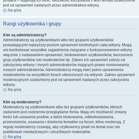
postami – sugerują ich treść. Możliwość korzystania z ikon tematu uzależniona
jest od uprawnień nadanych przez administratora witryny.
Na górę
Rangi użytkownika i grupy
Kim są administratorzy?
Administratorzy są użytkownikami albo też grupami użytkowników
posiadającymi najwyższy poziom uprawnień kontrolnych całej witryny. Mogą
oni kontrolować wszystkie zagadnienia związane z funkcjonowaniem witryny
włącznie z nadawaniem uprawnień, blokowaniem użytkowników, tworzeniem
grup użytkowników lub moderatorów itp. Zakres ich uprawnień zależy od
założyciela witryny i innych administratorów mających prawo nominowania
nowych administratorów. Administratorzy mogą mieć pełne uprawnienia
moderatorów na wszystkich forach utworzonych na witrynie. Zakres uprawnień
moderacyjnych uzależniony jest od uprawnień nadanych przez założyciela
witryny.
Na górę
Kim są moderatorzy?
Moderatorzy są użytkownikami albo też grupami użytkowników, których
zadaniem jest codzienne przeglądanie forów. Mają oni możliwość zmiany
treści lub usuwania postów, a także blokowania, odblokowywania,
przenoszenia, usuwania i dzielenia tematów na forum, które moderują. Z
reguły moderatorzy czuwają, aby użytkownicy pisali na temat oraz nie
publikowali niewłaściwych i obraźliwych materiałów.
Na górę