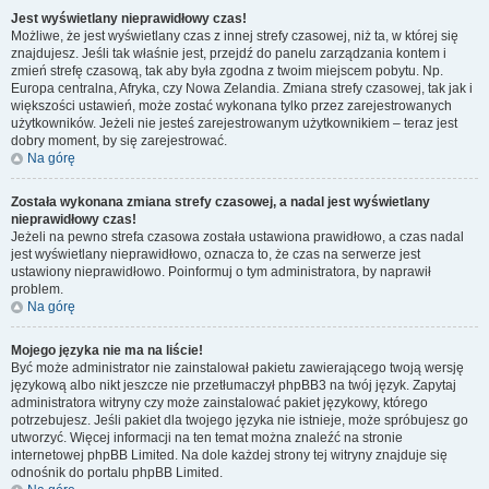
Jest wyświetlany nieprawidłowy czas!
Możliwe, że jest wyświetlany czas z innej strefy czasowej, niż ta, w której się
znajdujesz. Jeśli tak właśnie jest, przejdź do panelu zarządzania kontem i
zmień strefę czasową, tak aby była zgodna z twoim miejscem pobytu. Np.
Europa centralna, Afryka, czy Nowa Zelandia. Zmiana strefy czasowej, tak jak i
większości ustawień, może zostać wykonana tylko przez zarejestrowanych
użytkowników. Jeżeli nie jesteś zarejestrowanym użytkownikiem – teraz jest
dobry moment, by się zarejestrować.
Na górę
Została wykonana zmiana strefy czasowej, a nadal jest wyświetlany
nieprawidłowy czas!
Jeżeli na pewno strefa czasowa została ustawiona prawidłowo, a czas nadal
jest wyświetlany nieprawidłowo, oznacza to, że czas na serwerze jest
ustawiony nieprawidłowo. Poinformuj o tym administratora, by naprawił
problem.
Na górę
Mojego języka nie ma na liście!
Być może administrator nie zainstalował pakietu zawierającego twoją wersję
językową albo nikt jeszcze nie przetłumaczył phpBB3 na twój język. Zapytaj
administratora witryny czy może zainstalować pakiet językowy, którego
potrzebujesz. Jeśli pakiet dla twojego języka nie istnieje, może spróbujesz go
utworzyć. Więcej informacji na ten temat można znaleźć na stronie
internetowej phpBB Limited. Na dole każdej strony tej witryny znajduje się
odnośnik do portalu phpBB Limited.