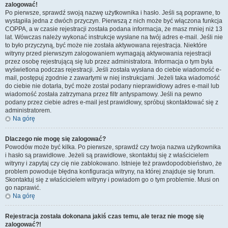
zalogować!
Po pierwsze, sprawdź swoją nazwę użytkownika i hasło. Jeśli są poprawne, to
wystąpiła jedna z dwóch przyczyn. Pierwszą z nich może być włączona funkcja
COPPA, a w czasie rejestracji została podana informacja, że masz mniej niż 13
lat. Wówczas należy wykonać instrukcje wysłane na twój adres e-mail. Jeśli nie
to było przyczyną, być może nie została aktywowana rejestracja. Niektóre
witryny przed pierwszym zalogowaniem wymagają aktywowania rejestracji
przez osobę rejestrującą się lub przez administratora. Informacja o tym była
wyświetlona podczas rejestracji. Jeśli została wysłana do ciebie wiadomość e-
mail, postępuj zgodnie z zawartymi w niej instrukcjami. Jeżeli taka wiadomość
do ciebie nie dotarła, być może został podany nieprawidłowy adres e-mail lub
wiadomość została zatrzymana przez filtr antyspamowy. Jeśli na pewno
podany przez ciebie adres e-mail jest prawidłowy, spróbuj skontaktować się z
administratorem.
Na górę
Dlaczego nie mogę się zalogować?
Powodów może być kilka. Po pierwsze, sprawdź czy twoja nazwa użytkownika
i hasło są prawidłowe. Jeżeli są prawidłowe, skontaktuj się z właścicielem
witryny i zapytaj czy cię nie zablokowano. Istnieje też prawdopodobieństwo, że
problem powoduje błędna konfiguracja witryny, na której znajduje się forum.
Skontaktuj się z właścicielem witryny i powiadom go o tym problemie. Musi on
go naprawić.
Na górę
Rejestracja została dokonana jakiś czas temu, ale teraz nie mogę się
zalogować?!