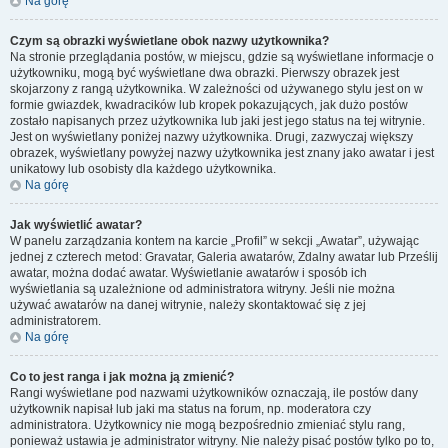
Na górę
Czym są obrazki wyświetlane obok nazwy użytkownika?
Na stronie przeglądania postów, w miejscu, gdzie są wyświetlane informacje o
użytkowniku, mogą być wyświetlane dwa obrazki. Pierwszy obrazek jest
skojarzony z rangą użytkownika. W zależności od używanego stylu jest on w
formie gwiazdek, kwadracików lub kropek pokazujących, jak dużo postów
zostało napisanych przez użytkownika lub jaki jest jego status na tej witrynie.
Jest on wyświetlany poniżej nazwy użytkownika. Drugi, zazwyczaj większy
obrazek, wyświetlany powyżej nazwy użytkownika jest znany jako awatar i jest
unikatowy lub osobisty dla każdego użytkownika.
Na górę
Jak wyświetlić awatar?
W panelu zarządzania kontem na karcie „Profil” w sekcji „Awatar”, używając
jednej z czterech metod: Gravatar, Galeria awatarów, Zdalny awatar lub Prześlij
awatar, można dodać awatar. Wyświetlanie awatarów i sposób ich
wyświetlania są uzależnione od administratora witryny. Jeśli nie można
używać awatarów na danej witrynie, należy skontaktować się z jej
administratorem.
Na górę
Co to jest ranga i jak można ją zmienić?
Rangi wyświetlane pod nazwami użytkowników oznaczają, ile postów dany
użytkownik napisał lub jaki ma status na forum, np. moderatora czy
administratora. Użytkownicy nie mogą bezpośrednio zmieniać stylu rang,
ponieważ ustawia je administrator witryny. Nie należy pisać postów tylko po to,