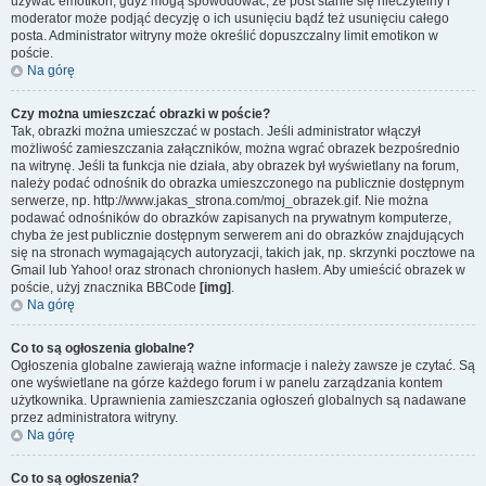
używać emotikon, gdyż mogą spowodować, że post stanie się nieczytelny i
moderator może podjąć decyzję o ich usunięciu bądź też usunięciu całego
posta. Administrator witryny może określić dopuszczalny limit emotikon w
poście.
Na górę
Czy można umieszczać obrazki w poście?
Tak, obrazki można umieszczać w postach. Jeśli administrator włączył
możliwość zamieszczania załączników, można wgrać obrazek bezpośrednio
na witrynę. Jeśli ta funkcja nie działa, aby obrazek był wyświetlany na forum,
należy podać odnośnik do obrazka umieszczonego na publicznie dostępnym
serwerze, np. http://www.jakas_strona.com/moj_obrazek.gif. Nie można
podawać odnośników do obrazków zapisanych na prywatnym komputerze,
chyba że jest publicznie dostępnym serwerem ani do obrazków znajdujących
się na stronach wymagających autoryzacji, takich jak, np. skrzynki pocztowe na
Gmail lub Yahoo! oraz stronach chronionych hasłem. Aby umieścić obrazek w
poście, użyj znacznika BBCode
[img]
.
Na górę
Co to są ogłoszenia globalne?
Ogłoszenia globalne zawierają ważne informacje i należy zawsze je czytać. Są
one wyświetlane na górze każdego forum i w panelu zarządzania kontem
użytkownika. Uprawnienia zamieszczania ogłoszeń globalnych są nadawane
przez administratora witryny.
Na górę
Co to są ogłoszenia?