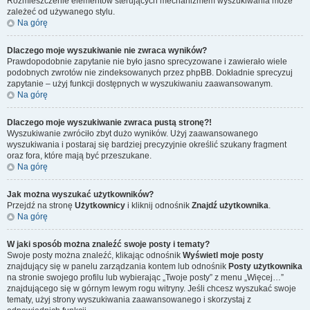
Rozmieszczenie elementów sterujących mechanizmem wyszukiwania może
zależeć od używanego stylu.
Na górę
Dlaczego moje wyszukiwanie nie zwraca wyników?
Prawdopodobnie zapytanie nie było jasno sprecyzowane i zawierało wiele
podobnych zwrotów nie zindeksowanych przez phpBB. Dokładnie sprecyzuj
zapytanie – użyj funkcji dostępnych w wyszukiwaniu zaawansowanym.
Na górę
Dlaczego moje wyszukiwanie zwraca pustą stronę?!
Wyszukiwanie zwróciło zbyt dużo wyników. Użyj zaawansowanego
wyszukiwania i postaraj się bardziej precyzyjnie określić szukany fragment
oraz fora, które mają być przeszukane.
Na górę
Jak można wyszukać użytkowników?
Przejdź na stronę
Użytkownicy
i kliknij odnośnik
Znajdź użytkownika
.
Na górę
W jaki sposób można znaleźć swoje posty i tematy?
Swoje posty można znaleźć, klikając odnośnik
Wyświetl moje posty
znajdujący się w panelu zarządzania kontem lub odnośnik
Posty użytkownika
na stronie swojego profilu lub wybierając „Twoje posty” z menu „Więcej…”
znajdującego się w górnym lewym rogu witryny. Jeśli chcesz wyszukać swoje
tematy, użyj strony wyszukiwania zaawansowanego i skorzystaj z