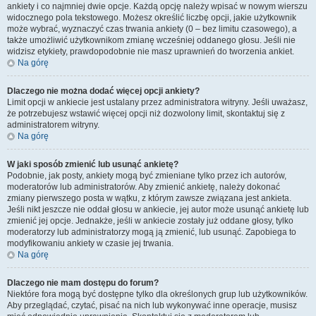
ankiety i co najmniej dwie opcje. Każdą opcję należy wpisać w nowym wierszu
widocznego pola tekstowego. Możesz określić liczbę opcji, jakie użytkownik
może wybrać, wyznaczyć czas trwania ankiety (0 – bez limitu czasowego), a
także umożliwić użytkownikom zmianę wcześniej oddanego głosu. Jeśli nie
widzisz etykiety, prawdopodobnie nie masz uprawnień do tworzenia ankiet.
Na górę
Dlaczego nie można dodać więcej opcji ankiety?
Limit opcji w ankiecie jest ustalany przez administratora witryny. Jeśli uważasz,
że potrzebujesz wstawić więcej opcji niż dozwolony limit, skontaktuj się z
administratorem witryny.
Na górę
W jaki sposób zmienić lub usunąć ankietę?
Podobnie, jak posty, ankiety mogą być zmieniane tylko przez ich autorów,
moderatorów lub administratorów. Aby zmienić ankietę, należy dokonać
zmiany pierwszego posta w wątku, z którym zawsze związana jest ankieta.
Jeśli nikt jeszcze nie oddał głosu w ankiecie, jej autor może usunąć ankietę lub
zmienić jej opcje. Jednakże, jeśli w ankiecie zostały już oddane głosy, tylko
moderatorzy lub administratorzy mogą ją zmienić, lub usunąć. Zapobiega to
modyfikowaniu ankiety w czasie jej trwania.
Na górę
Dlaczego nie mam dostępu do forum?
Niektóre fora mogą być dostępne tylko dla określonych grup lub użytkowników.
Aby przeglądać, czytać, pisać na nich lub wykonywać inne operacje, musisz