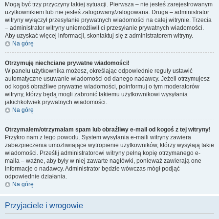
Mogą być trzy przyczyny takiej sytuacji. Pierwsza – nie jesteś zarejestrowanym
użytkownikiem lub nie jesteś zalogowany/zalogowana. Druga – administrator
witryny wyłączył przesyłanie prywatnych wiadomości na całej witrynie. Trzecia
– administrator witryny uniemożliwił ci przesyłanie prywatnych wiadomości.
Aby uzyskać więcej informacji, skontaktuj się z administratorem witryny.
Na górę
Otrzymuję niechciane prywatne wiadomości!
W panelu użytkownika możesz, określając odpowiednie reguły ustawić
automatyczne usuwanie wiadomości od danego nadawcy. Jeżeli otrzymujesz
od kogoś obraźliwe prywatne wiadomości, poinformuj o tym moderatorów
witryny, którzy będą mogli zabronić takiemu użytkownikowi wysyłania
jakichkolwiek prywatnych wiadomości.
Na górę
Otrzymałem/otrzymałam spam lub obraźliwy e-mail od kogoś z tej witryny!
Przykro nam z tego powodu. System wysyłania e-maili witryny zawiera
zabezpieczenia umożliwiające wytropienie użytkowników, którzy wysyłają takie
wiadomości. Prześlij administratorowi witryny pełną kopię otrzymanego e-
maila – ważne, aby były w niej zawarte nagłówki, ponieważ zawierają one
informacje o nadawcy. Administrator będzie wówczas mógł podjąć
odpowiednie działania.
Na górę
Przyjaciele i wrogowie