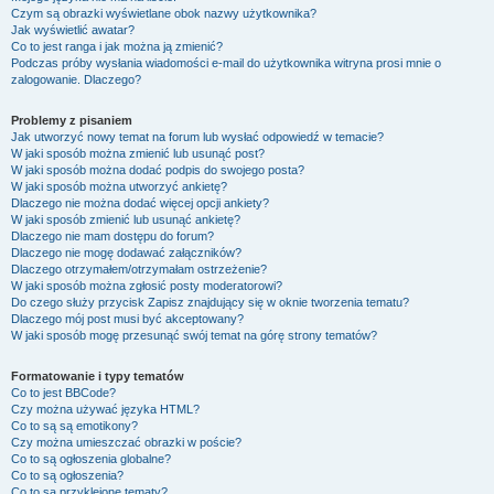
Czym są obrazki wyświetlane obok nazwy użytkownika?
Jak wyświetlić awatar?
Co to jest ranga i jak można ją zmienić?
Podczas próby wysłania wiadomości e-mail do użytkownika witryna prosi mnie o
zalogowanie. Dlaczego?
Problemy z pisaniem
Jak utworzyć nowy temat na forum lub wysłać odpowiedź w temacie?
W jaki sposób można zmienić lub usunąć post?
W jaki sposób można dodać podpis do swojego posta?
W jaki sposób można utworzyć ankietę?
Dlaczego nie można dodać więcej opcji ankiety?
W jaki sposób zmienić lub usunąć ankietę?
Dlaczego nie mam dostępu do forum?
Dlaczego nie mogę dodawać załączników?
Dlaczego otrzymałem/otrzymałam ostrzeżenie?
W jaki sposób można zgłosić posty moderatorowi?
Do czego służy przycisk
Zapisz
znajdujący się w oknie tworzenia tematu?
Dlaczego mój post musi być akceptowany?
W jaki sposób mogę przesunąć swój temat na górę strony tematów?
Formatowanie i typy tematów
Co to jest BBCode?
Czy można używać języka HTML?
Co to są są emotikony?
Czy można umieszczać obrazki w poście?
Co to są ogłoszenia globalne?
Co to są ogłoszenia?
Co to są przyklejone tematy?