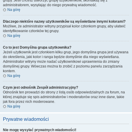
grupy. Jeśli chcesz utworzyć grupę użytkowników, skontaktuj się z
administratorem, wysyłając do niego prywatną wiadomość.
Na górę
Dlaczego niektóre nazwy użytkowników są wyświetlane innymi kolorami?
Możliwe, że administrator witryny przypisał kolor członkom grupy, aby ułatwić
identyfikowanie członków tej grupy.
Na górę
Co to jest
Domyślna grupa użytkownika
?
Jeżeli użytkownik jest członkiem kilku grup, jego domyślna grupa jest używana
do określenia, jaki kolor i ranga będzie domyślnie dla niego wyświetlana.
Administrator witryny może nadać użytkownikowi uprawnienia do zmiany
domyślnej grupy. Wówczas można to zrobić z poziomu panelu zarządzania
kontem.
Na górę
Czym jest odnośnik
Zespół administracyjny
?
Odnośnik ten prowadzi do strony z listą osób odpowiedzialnych za forum, na
której znajduje się spis administratorów i moderatorów oraz inne dane, takie
jak fora przez nich moderowane.
Na górę
Prywatne wiadomości
Nie mogę wysyłać prywatnych wiadomości!