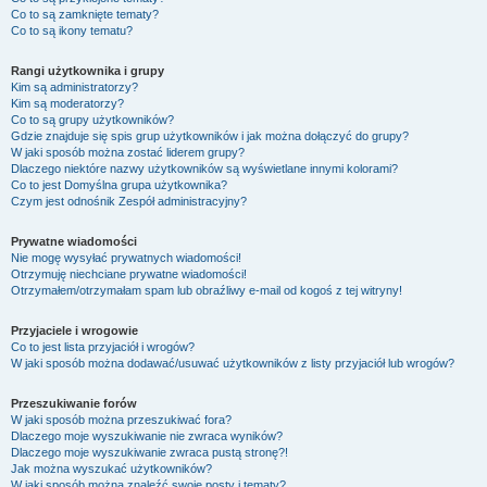
Co to są zamknięte tematy?
Co to są ikony tematu?
Rangi użytkownika i grupy
Kim są administratorzy?
Kim są moderatorzy?
Co to są grupy użytkowników?
Gdzie znajduje się spis grup użytkowników i jak można dołączyć do grupy?
W jaki sposób można zostać liderem grupy?
Dlaczego niektóre nazwy użytkowników są wyświetlane innymi kolorami?
Co to jest
Domyślna grupa użytkownika
?
Czym jest odnośnik
Zespół administracyjny
?
Prywatne wiadomości
Nie mogę wysyłać prywatnych wiadomości!
Otrzymuję niechciane prywatne wiadomości!
Otrzymałem/otrzymałam spam lub obraźliwy e-mail od kogoś z tej witryny!
Przyjaciele i wrogowie
Co to jest lista przyjaciół i wrogów?
W jaki sposób można dodawać/usuwać użytkowników z listy przyjaciół lub wrogów?
Przeszukiwanie forów
W jaki sposób można przeszukiwać fora?
Dlaczego moje wyszukiwanie nie zwraca wyników?
Dlaczego moje wyszukiwanie zwraca pustą stronę?!
Jak można wyszukać użytkowników?
W jaki sposób można znaleźć swoje posty i tematy?