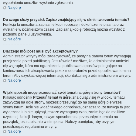
wypełnieniu umożliwi wysłanie zgłoszenia.
Na górę
Do czego służy przycisk
Zapisz
znajdujący się w oknie tworzenia tematu?
Funkcja ta umożliwia zapisanie kopii roboczej i dokończenie pisania oraz
wysłanie w późniejszym czasie. Zapisaną kopię roboczą można wczytać z
poziomu panelu użytkownika.
Na górę
Dlaczego mój post musi być akceptowany?
Administrator witryny mógł zadecydować, że posty na danym forum wymagają
przejrzenia przed publikacją. Jest również możliwe, że administrator umieścił
cię w grupie, która ma ograniczenia publikowania postów polegające na
konieczności ich akceptowania przez moderatorów przed opublikowaniem na
forum. Aby uzyskać więcej informacji, skontaktuj się z administratorem witryny.
Na górę
W jaki sposób mogę przesunąć swój temat na górę strony tematów?
Klikając odnośnik
Przesuń temat w górę
, znajdujący się w widoku tematu
zazwyczaj na dole strony, możesz przesunąć go na samą górę pierwszej
strony forum. Jeśli nie widać takiego odnośnika, oznacza to, że funkcja ta jest
wyłączona lub nie upłynął jeszcze wymagany czas, zanim będzie możliwe
użycie tej funkcji. Innym, łatwym sposobem na przesunięcie tematu na
początek, jest napisanie w nim posta. Należy pamiętać, aby przy tym
przestrzegać regulaminu witryny.
Na górę