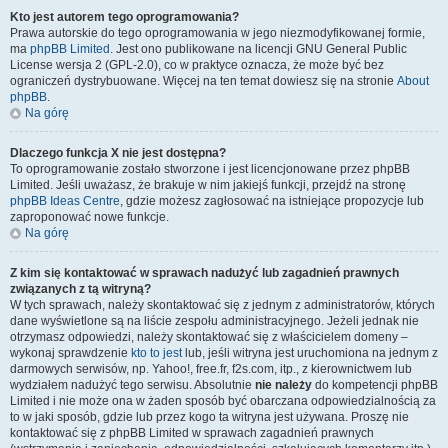
Kto jest autorem tego oprogramowania?
Prawa autorskie do tego oprogramowania w jego niezmodyfikowanej formie,
ma
phpBB Limited
. Jest ono publikowane na licencji GNU General Public
License wersja 2 (GPL-2.0), co w praktyce oznacza, że może być bez
ograniczeń dystrybuowane. Więcej na ten temat dowiesz się na stronie
About
phpBB
.
Na górę
Dlaczego funkcja X nie jest dostępna?
To oprogramowanie zostało stworzone i jest licencjonowane przez phpBB
Limited. Jeśli uważasz, że brakuje w nim jakiejś funkcji, przejdź na stronę
phpBB Ideas Centre
, gdzie możesz zagłosować na istniejące propozycje lub
zaproponować nowe funkcje.
Na górę
Z kim się kontaktować w sprawach nadużyć lub zagadnień prawnych
związanych z tą witryną?
W tych sprawach, należy skontaktować się z jednym z administratorów, których
dane wyświetlone są na liście zespołu administracyjnego. Jeżeli jednak nie
otrzymasz odpowiedzi, należy skontaktować się z właścicielem domeny –
wykonaj sprawdzenie
kto to jest
lub, jeśli witryna jest uruchomiona na jednym z
darmowych serwisów, np. Yahoo!, free.fr, f2s.com, itp., z kierownictwem lub
wydziałem nadużyć tego serwisu. Absolutnie
nie należy
do kompetencji phpBB
Limited i nie może ona w żaden sposób być obarczana odpowiedzialnością za
to w jaki sposób, gdzie lub przez kogo ta witryna jest używana. Proszę nie
kontaktować się z phpBB Limited w sprawach zagadnień prawnych