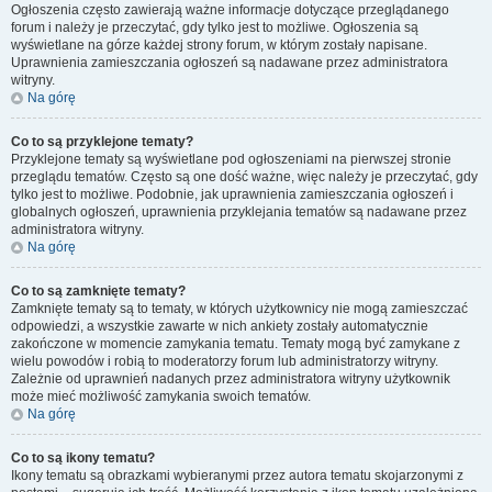
Ogłoszenia często zawierają ważne informacje dotyczące przeglądanego
forum i należy je przeczytać, gdy tylko jest to możliwe. Ogłoszenia są
wyświetlane na górze każdej strony forum, w którym zostały napisane.
Uprawnienia zamieszczania ogłoszeń są nadawane przez administratora
witryny.
Na górę
Co to są przyklejone tematy?
Przyklejone tematy są wyświetlane pod ogłoszeniami na pierwszej stronie
przeglądu tematów. Często są one dość ważne, więc należy je przeczytać, gdy
tylko jest to możliwe. Podobnie, jak uprawnienia zamieszczania ogłoszeń i
globalnych ogłoszeń, uprawnienia przyklejania tematów są nadawane przez
administratora witryny.
Na górę
Co to są zamknięte tematy?
Zamknięte tematy są to tematy, w których użytkownicy nie mogą zamieszczać
odpowiedzi, a wszystkie zawarte w nich ankiety zostały automatycznie
zakończone w momencie zamykania tematu. Tematy mogą być zamykane z
wielu powodów i robią to moderatorzy forum lub administratorzy witryny.
Zależnie od uprawnień nadanych przez administratora witryny użytkownik
może mieć możliwość zamykania swoich tematów.
Na górę
Co to są ikony tematu?
Ikony tematu są obrazkami wybieranymi przez autora tematu skojarzonymi z