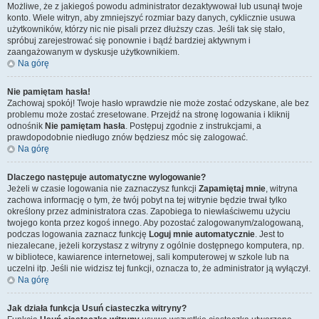
Możliwe, że z jakiegoś powodu administrator dezaktywował lub usunął twoje
konto. Wiele witryn, aby zmniejszyć rozmiar bazy danych, cyklicznie usuwa
użytkowników, którzy nic nie pisali przez dłuższy czas. Jeśli tak się stało,
spróbuj zarejestrować się ponownie i bądź bardziej aktywnym i
zaangażowanym w dyskusje użytkownikiem.
Na górę
Nie pamiętam hasła!
Zachowaj spokój! Twoje hasło wprawdzie nie może zostać odzyskane, ale bez
problemu może zostać zresetowane. Przejdź na stronę logowania i kliknij
odnośnik
Nie pamiętam hasła
. Postępuj zgodnie z instrukcjami, a
prawdopodobnie niedługo znów będziesz móc się zalogować.
Na górę
Dlaczego następuje automatyczne wylogowanie?
Jeżeli w czasie logowania nie zaznaczysz funkcji
Zapamiętaj mnie
, witryna
zachowa informację o tym, że twój pobyt na tej witrynie będzie trwał tylko
określony przez administratora czas. Zapobiega to niewłaściwemu użyciu
twojego konta przez kogoś innego. Aby pozostać zalogowanym/zalogowaną,
podczas logowania zaznacz funkcję
Loguj mnie automatycznie
. Jest to
niezalecane, jeżeli korzystasz z witryny z ogólnie dostępnego komputera, np.
w bibliotece, kawiarence internetowej, sali komputerowej w szkole lub na
uczelni itp. Jeśli nie widzisz tej funkcji, oznacza to, że administrator ją wyłączył.
Na górę
Jak działa funkcja
Usuń ciasteczka witryny
?