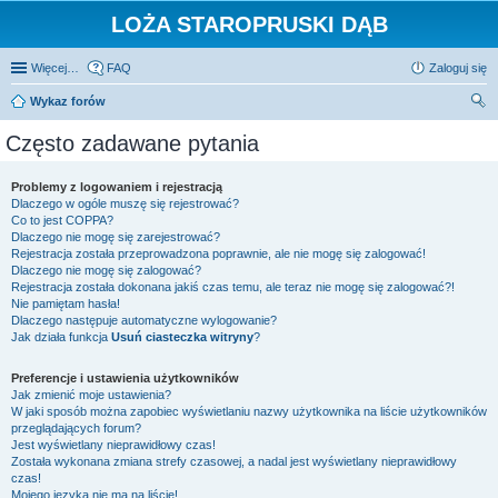
LOŻA STAROPRUSKI DĄB
Więcej…
FAQ
Zaloguj się
Wykaz forów
zu
Często zadawane pytania
kaj
Problemy z logowaniem i rejestracją
Dlaczego w ogóle muszę się rejestrować?
Co to jest COPPA?
Dlaczego nie mogę się zarejestrować?
Rejestracja została przeprowadzona poprawnie, ale nie mogę się zalogować!
Dlaczego nie mogę się zalogować?
Rejestracja została dokonana jakiś czas temu, ale teraz nie mogę się zalogować?!
Nie pamiętam hasła!
Dlaczego następuje automatyczne wylogowanie?
Jak działa funkcja
Usuń ciasteczka witryny
?
Preferencje i ustawienia użytkowników
Jak zmienić moje ustawienia?
W jaki sposób można zapobiec wyświetlaniu nazwy użytkownika na liście użytkowników
przeglądających forum?
Jest wyświetlany nieprawidłowy czas!
Została wykonana zmiana strefy czasowej, a nadal jest wyświetlany nieprawidłowy
czas!
Mojego języka nie ma na liście!