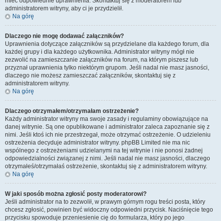
mieć odpowiednie uprawnienia. Skontaktuj się z moderatorem lub
administratorem witryny, aby ci je przydzielił.
Na górę
Dlaczego nie mogę dodawać załączników?
Uprawnienia dotyczące załączników są przydzielane dla każdego forum, dla
każdej grupy i dla każdego użytkownika. Administrator witryny mógł nie
zezwolić na zamieszczanie załączników na forum, na którym piszesz lub
przyznał uprawnienia tylko niektórym grupom. Jeśli nadal nie masz jasności,
dlaczego nie możesz zamieszczać załączników, skontaktuj się z
administratorem witryny.
Na górę
Dlaczego otrzymałem/otrzymałam ostrzeżenie?
Każdy administrator witryny ma swoje zasady i regulaminy obowiązujące na
danej witrynie. Są one opublikowane i administrator zaleca zapoznanie się z
nimi. Jeśli ktoś ich nie przestrzegał, może otrzymać ostrzeżenie. O udzieleniu
ostrzeżenia decyduje administrator witryny. phpBB Limited nie ma nic
wspólnego z ostrzeżeniami udzielanymi na tej witrynie i nie ponosi żadnej
odpowiedzialności związanej z nimi. Jeśli nadal nie masz jasności, dlaczego
otrzymałeś/otrzymałaś ostrzeżenie, skontaktuj się z administratorem witryny.
Na górę
W jaki sposób można zgłosić posty moderatorowi?
Jeśli administrator na to zezwolił, w prawym górnym rogu treści posta, który
chcesz zgłosić, powinien być widoczny odpowiedni przycisk. Naciśnięcie tego
przycisku spowoduje przeniesienie cię do formularza, który po jego