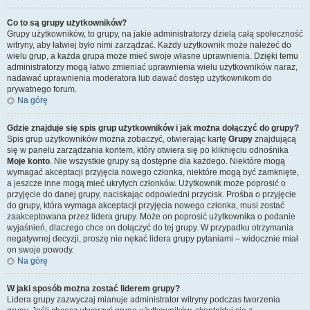
Co to są grupy użytkowników?
Grupy użytkowników, to grupy, na jakie administratorzy dzielą całą społeczność
witryny, aby łatwiej było nimi zarządzać. Każdy użytkownik może należeć do
wielu grup, a każda grupa może mieć swoje własne uprawnienia. Dzięki temu
administratorzy mogą łatwo zmieniać uprawnienia wielu użytkowników naraz,
nadawać uprawnienia moderatora lub dawać dostęp użytkownikom do
prywatnego forum.
Na górę
Gdzie znajduje się spis grup użytkowników i jak można dołączyć do grupy?
Spis grup użytkowników można zobaczyć, otwierając kartę
Grupy
znajdującą
się w panelu zarządzania kontem, który otwiera się po kliknięciu odnośnika
Moje konto
. Nie wszystkie grupy są dostępne dla każdego. Niektóre mogą
wymagać akceptacji przyjęcia nowego członka, niektóre mogą być zamknięte,
a jeszcze inne mogą mieć ukrytych członków. Użytkownik może poprosić o
przyjęcie do danej grupy, naciskając odpowiedni przycisk. Prośba o przyjęcie
do grupy, która wymaga akceptacji przyjęcia nowego członka, musi zostać
zaakceptowana przez lidera grupy. Może on poprosić użytkownika o podanie
wyjaśnień, dlaczego chce on dołączyć do tej grupy. W przypadku otrzymania
negatywnej decyzji, proszę nie nękać lidera grupy pytaniami – widocznie miał
on swoje powody.
Na górę
W jaki sposób można zostać liderem grupy?
Lidera grupy zazwyczaj mianuje administrator witryny podczas tworzenia