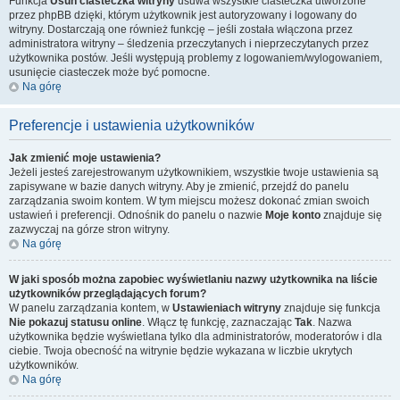
Funkcja
Usuń ciasteczka witryny
usuwa wszystkie ciasteczka utworzone
przez phpBB dzięki, którym użytkownik jest autoryzowany i logowany do
witryny. Dostarczają one również funkcję – jeśli została włączona przez
administratora witryny – śledzenia przeczytanych i nieprzeczytanych przez
użytkownika postów. Jeśli występują problemy z logowaniem/wylogowaniem,
usunięcie ciasteczek może być pomocne.
Na górę
Preferencje i ustawienia użytkowników
Jak zmienić moje ustawienia?
Jeżeli jesteś zarejestrowanym użytkownikiem, wszystkie twoje ustawienia są
zapisywane w bazie danych witryny. Aby je zmienić, przejdź do panelu
zarządzania swoim kontem. W tym miejscu możesz dokonać zmian swoich
ustawień i preferencji. Odnośnik do panelu o nazwie
Moje konto
znajduje się
zazwyczaj na górze stron witryny.
Na górę
W jaki sposób można zapobiec wyświetlaniu nazwy użytkownika na liście
użytkowników przeglądających forum?
W panelu zarządzania kontem, w
Ustawieniach witryny
znajduje się funkcja
Nie pokazuj statusu online
. Włącz tę funkcję, zaznaczając
Tak
. Nazwa
użytkownika będzie wyświetlana tylko dla administratorów, moderatorów i dla
ciebie. Twoja obecność na witrynie będzie wykazana w liczbie ukrytych
użytkowników.
Na górę