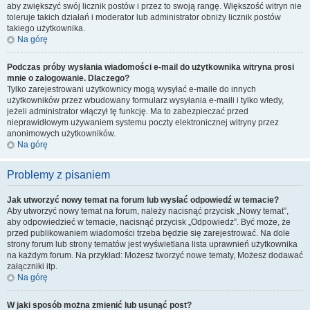
aby zwiększyć swój licznik postów i przez to swoją rangę. Większość witryn nie
toleruje takich działań i moderator lub administrator obniży licznik postów
takiego użytkownika.
Na górę
Podczas próby wysłania wiadomości e-mail do użytkownika witryna prosi
mnie o zalogowanie. Dlaczego?
Tylko zarejestrowani użytkownicy mogą wysyłać e-maile do innych
użytkowników przez wbudowany formularz wysyłania e-maili i tylko wtedy,
jeżeli administrator włączył tę funkcję. Ma to zabezpieczać przed
nieprawidłowym używaniem systemu poczty elektronicznej witryny przez
anonimowych użytkowników.
Na górę
Problemy z pisaniem
Jak utworzyć nowy temat na forum lub wysłać odpowiedź w temacie?
Aby utworzyć nowy temat na forum, należy nacisnąć przycisk „Nowy temat”,
aby odpowiedzieć w temacie, nacisnąć przycisk „Odpowiedz”. Być może, że
przed publikowaniem wiadomości trzeba będzie się zarejestrować. Na dole
strony forum lub strony tematów jest wyświetlana lista uprawnień użytkownika
na każdym forum. Na przykład: Możesz tworzyć nowe tematy, Możesz dodawać
załączniki itp.
Na górę
W jaki sposób można zmienić lub usunąć post?