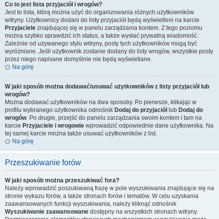
Co to jest lista przyjaciół i wrogów?
Jest to lista, którą można użyć do organizowania różnych użytkowników
witryny. Użytkownicy dodani do listy przyjaciół będą wyświetleni na karcie
Przyjaciele
znajdującej się w panelu zarządzania kontem. Z tego poziomu
można szybko sprawdzić ich status, a także wysłać prywatną wiadomość.
Zależnie od używanego stylu witryny, posty tych użytkowników mogą być
wyróżniane. Jeśli użytkownik zostanie dodany do listy wrogów, wszystkie posty
przez niego napisane domyślnie nie będą wyświetlane.
Na górę
W jaki sposób można dodawać/usuwać użytkowników z listy przyjaciół lub
wrogów?
Można dodawać użytkowników na dwa sposoby. Po pierwsze, klikając w
profilu wybranego użytkownika odnośnik
Dodaj do przyjaciół
lub
Dodaj do
wrogów
. Po drugie, przejść do panelu zarządzania swoim kontem i tam na
karcie
Przyjaciele i wrogowie
wprowadzić odpowiednie dane użytkownika. Na
tej samej karcie można także usuwać użytkowników z list.
Na górę
Przeszukiwanie forów
W jaki sposób można przeszukiwać fora?
Należy wprowadzić poszukiwaną frazę w pole wyszukiwania znajdujące się na
stronie wykazu forów, a także stronach forów i tematów. W celu uzyskania
zaawansowanych funkcji wyszukiwania, należy kliknąć odnośnik
Wyszukiwanie zaawansowane
dostępny na wszystkich stronach witryny.