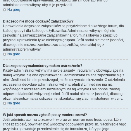
mieć odpowiednie uprawnienia. Skontaktuj się z moderatorem lub
administratorem witryny, aby ci je przydzielił.
Na górę
Dlaczego nie mogę dodawać załączników?
Uprawnienia dotyczące załączników są przydzielane dla każdego forum, dla
każdej grupy i dla każdego użytkownika. Administrator witryny mógł nie
zezwolić na zamieszczanie załączników na forum, na którym piszesz lub
przyznał uprawnienia tylko niektórym grupom. Jeśli nadal nie masz jasności,
dlaczego nie możesz zamieszczać załączników, skontaktuj się z
administratorem witryny.
Na górę
Dlaczego otrzymałem/otrzymałam ostrzeżenie?
Każdy administrator witryny ma swoje zasady i regulaminy obowiązujące na
danej witrynie. Są one opublikowane i administrator zaleca zapoznanie się z
nimi. Jeśli ktoś ich nie przestrzegał, może otrzymać ostrzeżenie. O udzieleniu
ostrzeżenia decyduje administrator witryny. phpBB Limited nie ma nic
wspólnego z ostrzeżeniami udzielanymi na tej witrynie i nie ponosi żadnej
odpowiedzialności związanej z nimi. Jeśli nadal nie masz jasności, dlaczego
otrzymałeś/otrzymałaś ostrzeżenie, skontaktuj się z administratorem witryny.
Na górę
W jaki sposób można zgłosić posty moderatorowi?
Jeśli administrator na to zezwolił, w prawym górnym rogu treści posta, który
chcesz zgłosić, powinien być widoczny odpowiedni przycisk. Naciśnięcie tego
przycisku spowoduje przeniesienie cię do formularza, który po jego