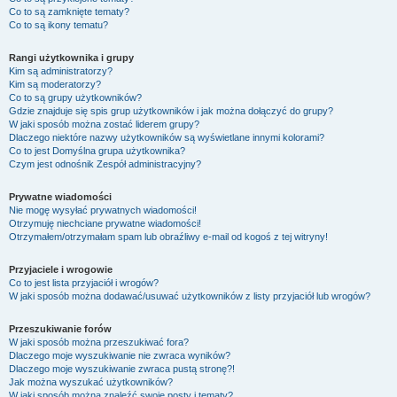
Co to są zamknięte tematy?
Co to są ikony tematu?
Rangi użytkownika i grupy
Kim są administratorzy?
Kim są moderatorzy?
Co to są grupy użytkowników?
Gdzie znajduje się spis grup użytkowników i jak można dołączyć do grupy?
W jaki sposób można zostać liderem grupy?
Dlaczego niektóre nazwy użytkowników są wyświetlane innymi kolorami?
Co to jest
Domyślna grupa użytkownika
?
Czym jest odnośnik
Zespół administracyjny
?
Prywatne wiadomości
Nie mogę wysyłać prywatnych wiadomości!
Otrzymuję niechciane prywatne wiadomości!
Otrzymałem/otrzymałam spam lub obraźliwy e-mail od kogoś z tej witryny!
Przyjaciele i wrogowie
Co to jest lista przyjaciół i wrogów?
W jaki sposób można dodawać/usuwać użytkowników z listy przyjaciół lub wrogów?
Przeszukiwanie forów
W jaki sposób można przeszukiwać fora?
Dlaczego moje wyszukiwanie nie zwraca wyników?
Dlaczego moje wyszukiwanie zwraca pustą stronę?!
Jak można wyszukać użytkowników?
W jaki sposób można znaleźć swoje posty i tematy?