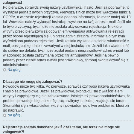
zalogować!
Po pierwsze, sprawdź swoją nazwę użytkownika i hasło. Jeśli są poprawne, to
wystąpiła jedna z dwóch przyczyn. Pierwszą z nich może być włączona funkcja
COPPA, a w czasie rejestracji została podana informacja, że masz mniej niż 13
lat. Wówczas należy wykonać instrukcje wysłane na twój adres e-mail. Jeśli nie
to było przyczyną, być może nie została aktywowana rejestracja. Niektóre
witryny przed pierwszym zalogowaniem wymagają aktywowania rejestracji
przez osobę rejestrującą się lub przez administratora. Informacja o tym była
wyświetlona podczas rejestracji. Jeśli została wysłana do ciebie wiadomość e-
mail, postępuj zgodnie z zawartymi w niej instrukcjami. Jeżeli taka wiadomość
do ciebie nie dotarła, być może został podany nieprawidłowy adres e-mail lub
wiadomość została zatrzymana przez filtr antyspamowy. Jeśli na pewno
podany przez ciebie adres e-mail jest prawidłowy, spróbuj skontaktować się z
administratorem.
Na górę
Dlaczego nie mogę się zalogować?
Powodów może być kilka. Po pierwsze, sprawdź czy twoja nazwa użytkownika
i hasło są prawidłowe. Jeżeli są prawidłowe, skontaktuj się z właścicielem
witryny i zapytaj czy cię nie zablokowano. Istnieje też prawdopodobieństwo, że
problem powoduje błędna konfiguracja witryny, na której znajduje się forum.
Skontaktuj się z właścicielem witryny i powiadom go o tym problemie. Musi on
go naprawić.
Na górę
Rejestracja została dokonana jakiś czas temu, ale teraz nie mogę się
zalogować?!