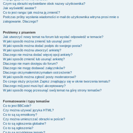
Czym są obrazki wyświetlane obok nazwy użytkownika?
Jak wyświetlić awatar?
Co to jest ranga i jak można ją zmienić?
Podczas próby wysłania wiadomości e-mail do użytkownika witryna prosi mnie o
zalogowanie. Dlaczego?
Problemy z pisaniem
Jak utworzyć nowy temat na forum lub wysłać odpowiedź w temacie?
W jaki sposób można zmienić lub usunąć post?
W jaki sposób można dodać podpis do swojego posta?
W jaki sposób można utworzyć ankietę?
Dlaczego nie można dodać więcej opcji ankiety?
W jaki sposób zmienić lub usunąć ankietę?
Dlaczego nie mam dostępu do forum?
Dlaczego nie mogę dodawać załączników?
Dlaczego otrzymałem/otrzymałam ostrzeżenie?
W jaki sposób można zgłosić posty moderatorowi?
Do czego służy przycisk
Zapisz
znajdujący się w oknie tworzenia tematu?
Dlaczego mój post musi być akceptowany?
W jaki sposób mogę przesunąć swój temat na górę strony tematów?
Formatowanie i typy tematów
Co to jest BBCode?
Czy można używać języka HTML?
Co to są są emotikony?
Czy można umieszczać obrazki w poście?
Co to są ogłoszenia globalne?
Co to są ogłoszenia?
Co to są przyklejone tematy?