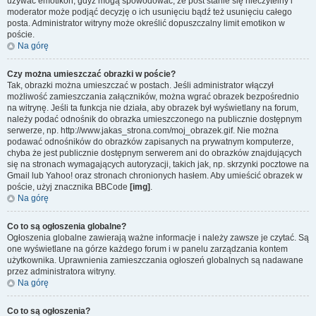
używać emotikon, gdyż mogą spowodować, że post stanie się nieczytelny i
moderator może podjąć decyzję o ich usunięciu bądź też usunięciu całego
posta. Administrator witryny może określić dopuszczalny limit emotikon w
poście.
Na górę
Czy można umieszczać obrazki w poście?
Tak, obrazki można umieszczać w postach. Jeśli administrator włączył
możliwość zamieszczania załączników, można wgrać obrazek bezpośrednio
na witrynę. Jeśli ta funkcja nie działa, aby obrazek był wyświetlany na forum,
należy podać odnośnik do obrazka umieszczonego na publicznie dostępnym
serwerze, np. http://www.jakas_strona.com/moj_obrazek.gif. Nie można
podawać odnośników do obrazków zapisanych na prywatnym komputerze,
chyba że jest publicznie dostępnym serwerem ani do obrazków znajdujących
się na stronach wymagających autoryzacji, takich jak, np. skrzynki pocztowe na
Gmail lub Yahoo! oraz stronach chronionych hasłem. Aby umieścić obrazek w
poście, użyj znacznika BBCode
[img]
.
Na górę
Co to są ogłoszenia globalne?
Ogłoszenia globalne zawierają ważne informacje i należy zawsze je czytać. Są
one wyświetlane na górze każdego forum i w panelu zarządzania kontem
użytkownika. Uprawnienia zamieszczania ogłoszeń globalnych są nadawane
przez administratora witryny.
Na górę
Co to są ogłoszenia?