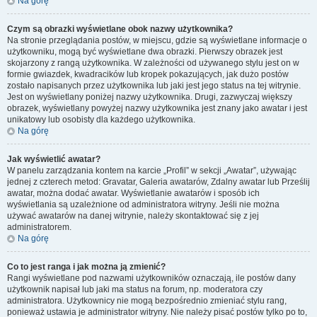
Na górę
Czym są obrazki wyświetlane obok nazwy użytkownika?
Na stronie przeglądania postów, w miejscu, gdzie są wyświetlane informacje o
użytkowniku, mogą być wyświetlane dwa obrazki. Pierwszy obrazek jest
skojarzony z rangą użytkownika. W zależności od używanego stylu jest on w
formie gwiazdek, kwadracików lub kropek pokazujących, jak dużo postów
zostało napisanych przez użytkownika lub jaki jest jego status na tej witrynie.
Jest on wyświetlany poniżej nazwy użytkownika. Drugi, zazwyczaj większy
obrazek, wyświetlany powyżej nazwy użytkownika jest znany jako awatar i jest
unikatowy lub osobisty dla każdego użytkownika.
Na górę
Jak wyświetlić awatar?
W panelu zarządzania kontem na karcie „Profil” w sekcji „Awatar”, używając
jednej z czterech metod: Gravatar, Galeria awatarów, Zdalny awatar lub Prześlij
awatar, można dodać awatar. Wyświetlanie awatarów i sposób ich
wyświetlania są uzależnione od administratora witryny. Jeśli nie można
używać awatarów na danej witrynie, należy skontaktować się z jej
administratorem.
Na górę
Co to jest ranga i jak można ją zmienić?
Rangi wyświetlane pod nazwami użytkowników oznaczają, ile postów dany
użytkownik napisał lub jaki ma status na forum, np. moderatora czy
administratora. Użytkownicy nie mogą bezpośrednio zmieniać stylu rang,
ponieważ ustawia je administrator witryny. Nie należy pisać postów tylko po to,