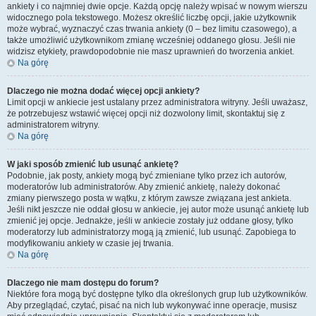
ankiety i co najmniej dwie opcje. Każdą opcję należy wpisać w nowym wierszu
widocznego pola tekstowego. Możesz określić liczbę opcji, jakie użytkownik
może wybrać, wyznaczyć czas trwania ankiety (0 – bez limitu czasowego), a
także umożliwić użytkownikom zmianę wcześniej oddanego głosu. Jeśli nie
widzisz etykiety, prawdopodobnie nie masz uprawnień do tworzenia ankiet.
Na górę
Dlaczego nie można dodać więcej opcji ankiety?
Limit opcji w ankiecie jest ustalany przez administratora witryny. Jeśli uważasz,
że potrzebujesz wstawić więcej opcji niż dozwolony limit, skontaktuj się z
administratorem witryny.
Na górę
W jaki sposób zmienić lub usunąć ankietę?
Podobnie, jak posty, ankiety mogą być zmieniane tylko przez ich autorów,
moderatorów lub administratorów. Aby zmienić ankietę, należy dokonać
zmiany pierwszego posta w wątku, z którym zawsze związana jest ankieta.
Jeśli nikt jeszcze nie oddał głosu w ankiecie, jej autor może usunąć ankietę lub
zmienić jej opcje. Jednakże, jeśli w ankiecie zostały już oddane głosy, tylko
moderatorzy lub administratorzy mogą ją zmienić, lub usunąć. Zapobiega to
modyfikowaniu ankiety w czasie jej trwania.
Na górę
Dlaczego nie mam dostępu do forum?
Niektóre fora mogą być dostępne tylko dla określonych grup lub użytkowników.
Aby przeglądać, czytać, pisać na nich lub wykonywać inne operacje, musisz