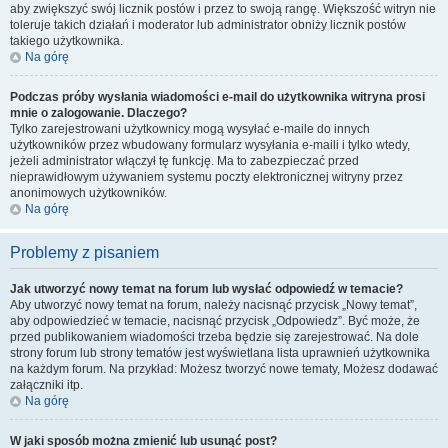
aby zwiększyć swój licznik postów i przez to swoją rangę. Większość witryn nie
toleruje takich działań i moderator lub administrator obniży licznik postów
takiego użytkownika.
Na górę
Podczas próby wysłania wiadomości e-mail do użytkownika witryna prosi
mnie o zalogowanie. Dlaczego?
Tylko zarejestrowani użytkownicy mogą wysyłać e-maile do innych
użytkowników przez wbudowany formularz wysyłania e-maili i tylko wtedy,
jeżeli administrator włączył tę funkcję. Ma to zabezpieczać przed
nieprawidłowym używaniem systemu poczty elektronicznej witryny przez
anonimowych użytkowników.
Na górę
Problemy z pisaniem
Jak utworzyć nowy temat na forum lub wysłać odpowiedź w temacie?
Aby utworzyć nowy temat na forum, należy nacisnąć przycisk „Nowy temat”,
aby odpowiedzieć w temacie, nacisnąć przycisk „Odpowiedz”. Być może, że
przed publikowaniem wiadomości trzeba będzie się zarejestrować. Na dole
strony forum lub strony tematów jest wyświetlana lista uprawnień użytkownika
na każdym forum. Na przykład: Możesz tworzyć nowe tematy, Możesz dodawać
załączniki itp.
Na górę
W jaki sposób można zmienić lub usunąć post?