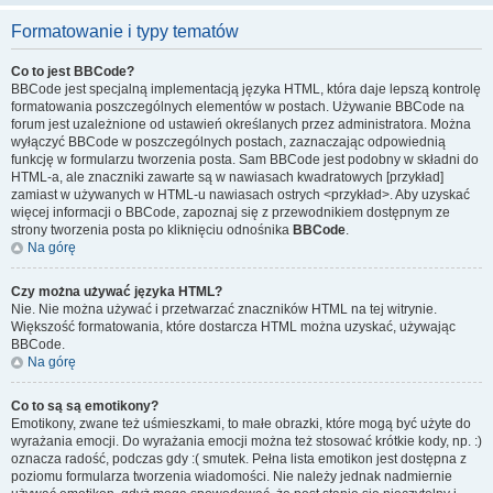
Formatowanie i typy tematów
Co to jest BBCode?
BBCode jest specjalną implementacją języka HTML, która daje lepszą kontrolę
formatowania poszczególnych elementów w postach. Używanie BBCode na
forum jest uzależnione od ustawień określanych przez administratora. Można
wyłączyć BBCode w poszczególnych postach, zaznaczając odpowiednią
funkcję w formularzu tworzenia posta. Sam BBCode jest podobny w składni do
HTML-a, ale znaczniki zawarte są w nawiasach kwadratowych [przykład]
zamiast w używanych w HTML-u nawiasach ostrych <przykład>. Aby uzyskać
więcej informacji o BBCode, zapoznaj się z przewodnikiem dostępnym ze
strony tworzenia posta po kliknięciu odnośnika
BBCode
.
Na górę
Czy można używać języka HTML?
Nie. Nie można używać i przetwarzać znaczników HTML na tej witrynie.
Większość formatowania, które dostarcza HTML można uzyskać, używając
BBCode.
Na górę
Co to są są emotikony?
Emotikony, zwane też uśmieszkami, to małe obrazki, które mogą być użyte do
wyrażania emocji. Do wyrażania emocji można też stosować krótkie kody, np. :)
oznacza radość, podczas gdy :( smutek. Pełna lista emotikon jest dostępna z
poziomu formularza tworzenia wiadomości. Nie należy jednak nadmiernie