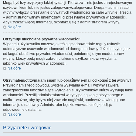
Mogą być trzy przyczyny takiej sytuacji. Pierwsza – nie jesteś zarejestrowanym
użytkownikiem lub nie jesteś zalogowany/zalogowana. Druga – administrator
witryny wyłączył przesyłanie prywatnych wiadomości na całej witrynie. Trzecia
– administrator witryny uniemożliwił ci przesyłanie prywatnych wiadomości.
Aby uzyskać więcej informacji, skontaktuj się z administratorem witryny.
Na górę
Otrzymuję niechciane prywatne wiadomości!
W panelu użytkownika możesz, określając odpowiednie reguły ustawić
automatyczne usuwanie wiadomości od danego nadawcy. Jeżeli otrzymujesz
od kogoś obraźliwe prywatne wiadomości, poinformuj o tym moderatorów
witryny, którzy będą mogli zabronić takiemu użytkownikowi wysyłania
jakichkolwiek prywatnych wiadomości.
Na górę
Otrzymałem/otrzymałam spam lub obraźliwy e-mail od kogoś z tej witryny!
Przykro nam z tego powodu. System wysyłania e-maili witryny zawiera
zabezpieczenia umożliwiające wytropienie użytkowników, którzy wysyłają takie
wiadomości. Prześlij administratorowi witryny pełną kopię otrzymanego e-
maila – ważne, aby były w niej zawarte nagłówki, ponieważ zawierają one
informacje o nadawcy. Administrator będzie wówczas mógł podjąć
odpowiednie działania.
Na górę
Przyjaciele i wrogowie