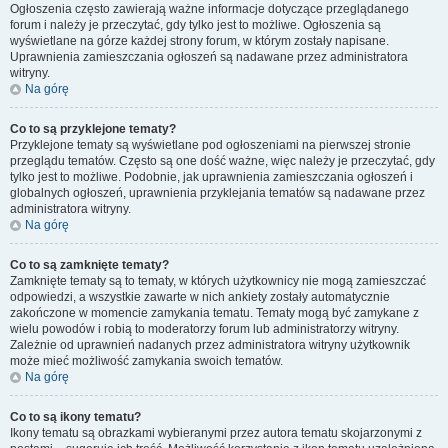
Ogłoszenia często zawierają ważne informacje dotyczące przeglądanego
forum i należy je przeczytać, gdy tylko jest to możliwe. Ogłoszenia są
wyświetlane na górze każdej strony forum, w którym zostały napisane.
Uprawnienia zamieszczania ogłoszeń są nadawane przez administratora
witryny.
Na górę
Co to są przyklejone tematy?
Przyklejone tematy są wyświetlane pod ogłoszeniami na pierwszej stronie
przeglądu tematów. Często są one dość ważne, więc należy je przeczytać, gdy
tylko jest to możliwe. Podobnie, jak uprawnienia zamieszczania ogłoszeń i
globalnych ogłoszeń, uprawnienia przyklejania tematów są nadawane przez
administratora witryny.
Na górę
Co to są zamknięte tematy?
Zamknięte tematy są to tematy, w których użytkownicy nie mogą zamieszczać
odpowiedzi, a wszystkie zawarte w nich ankiety zostały automatycznie
zakończone w momencie zamykania tematu. Tematy mogą być zamykane z
wielu powodów i robią to moderatorzy forum lub administratorzy witryny.
Zależnie od uprawnień nadanych przez administratora witryny użytkownik
może mieć możliwość zamykania swoich tematów.
Na górę
Co to są ikony tematu?
Ikony tematu są obrazkami wybieranymi przez autora tematu skojarzonymi z