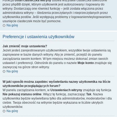
Funkcja
Usuń ciasteczka witryny
usuwa wszystkie ciasteczka utworzone
przez phpBB dzięki, którym użytkownik jest autoryzowany i logowany do
witryny. Dostarczają one również funkcję – jeśli została włączona przez
administratora witryny – śledzenia przeczytanych i nieprzeczytanych przez
użytkownika postów. Jeśli występują problemy z logowaniem/wylogowaniem,
usunięcie ciasteczek może być pomocne.
Na górę
Preferencje i ustawienia użytkowników
Jak zmienić moje ustawienia?
Jeżeli jesteś zarejestrowanym użytkownikiem, wszystkie twoje ustawienia są
zapisywane w bazie danych witryny. Aby je zmienić, przejdź do panelu
zarządzania swoim kontem. W tym miejscu możesz dokonać zmian swoich
ustawień i preferencji. Odnośnik do panelu o nazwie
Moje konto
znajduje się
zazwyczaj na górze stron witryny.
Na górę
W jaki sposób można zapobiec wyświetlaniu nazwy użytkownika na liście
użytkowników przeglądających forum?
W panelu zarządzania kontem, w
Ustawieniach witryny
znajduje się funkcja
Nie pokazuj statusu online
. Włącz tę funkcję, zaznaczając
Tak
. Nazwa
użytkownika będzie wyświetlana tylko dla administratorów, moderatorów i dla
ciebie. Twoja obecność na witrynie będzie wykazana w liczbie ukrytych
użytkowników.
Na górę