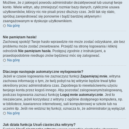
Możliwe, że z jakiegoś powodu administrator dezaktywował lub usunął twoje
konto. Wiele witryn, aby zmniejszyć rozmiar bazy danych, cyklicznie usuwa
użytkowników, którzy nic nie pisali przez dłuższy czas. Jeśli tak się stało,
spróbuj zarejestrować się ponownie i bądź bardziej aktywnym i
zaangażowanym w dyskusje użytkownikiem.
Na górę
Nie pamiętam hasła!
Zachowaj spokój! Twoje hasło wprawdzie nie może zostać odzyskane, ale bez
problemu może zostać zresetowane. Przejdź na stronę logowania i kliknij
odnośnik
Nie pamiętam hasła
. Postępuj zgodnie z instrukcjami, a
prawdopodobnie niedługo znów będziesz móc się zalogować.
Na górę
Dlaczego następuje automatyczne wylogowanie?
Jeżeli w czasie logowania nie zaznaczysz funkcji
Zapamiętaj mnie
, witryna
zachowa informację o tym, że twój pobyt na tej witrynie będzie trwał tylko
określony przez administratora czas. Zapobiega to niewłaściwemu użyciu
twojego konta przez kogoś innego. Aby pozostać zalogowanym/zalogowaną,
podczas logowania zaznacz funkcję
Loguj mnie automatycznie
. Jest to
niezalecane, jeżeli korzystasz z witryny z ogólnie dostępnego komputera, np.
w bibliotece, kawiarence internetowej, sali komputerowej w szkole lub na
uczelni itp. Jeśli nie widzisz tej funkcji, oznacza to, że administrator ją wyłączył.
Na górę
Jak działa funkcja
Usuń ciasteczka witryny
?