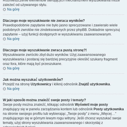
Rozmieszczenie elementów sterujących mechanizmem wyszukiwania może
zależeć od używanego stylu.
Na górę
Dlaczego moje wyszukiwanie nie zwraca wyników?
Prawdopodobnie zapytanie nie było jasno sprecyzowane i zawierało wiele
podobnych zwrotów nie zindeksowanych przez phpBB. Dokładnie sprecyzuj
zapytanie – użyj funkcji dostępnych w wyszukiwaniu zaawansowanym.
Na górę
Dlaczego moje wyszukiwanie zwraca pustą stronę?!
Wyszukiwanie zwróciło zbyt dużo wyników. Użyj zaawansowanego
wyszukiwania i postaraj się bardziej precyzyjnie określić szukany fragment
oraz fora, które mają być przeszukane.
Na górę
Jak można wyszukać użytkowników?
Przejdź na stronę
Użytkownicy
i kliknij odnośnik
Znajdź użytkownika
.
Na górę
W jaki sposób można znaleźć swoje posty i tematy?
Swoje posty można znaleźć, klikając odnośnik
Wyświetl moje posty
znajdujący się w panelu zarządzania kontem lub odnośnik
Posty użytkownika
na stronie swojego profilu lub wybierając „Twoje posty” z menu „Więcej…”
znajdującego się w górnym lewym rogu witryny. Jeśli chcesz wyszukać swoje
tematy, użyj strony wyszukiwania zaawansowanego i skorzystaj z