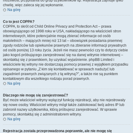
możliwość przypisania do grup użytkowników itp. Rejestracja zajmuje tylko
chwilę, więc zaleca się jej wykonanie.
Na górę
Co to jest COPPA?
COPPA, to skrót od Child Online Privacy and Protection Act – prawa
obowiązującego od 1998 roku w USA, nakładającego na właścicieli stron
internetowych, które potencjalnie mogą zbierać informacje od osób
małoletnich – mających mniej niż 13 lat – obowiązek posiadania pisemnej
zgody rodziców lub opiekunów prawnych na zbieranie informacji prywatnych
od osób poniżej 13 roku życia. Jeżeli nie masz pewności czy to dotyczy ciebie
jako kogoś próbującego zarejestrować się na danej witrynie internetowej –
skontaktuj się z prawnikiem, by uzyskać wyjaśnienie. phpBB Limited i
właściciele tej witryny nie dostarczają pomocy prawnej z wyjątkiem przypadku
opisanego w pytaniu „Z kim się kontaktować w sprawach nadużyć lub
zagadnień prawnych związanych z tą witryną?”, a także nie są punktem
kontaktowym dla wszelkiego rodzaju porad prawnych.
Na górę
Dlaczego nie mogę się zarejestrować?
Być może właściciel witryny wyłączył funkcję rejestracji, aby nie rejestrowały
się nowe osoby. Właściciel witryny mógł także zablokować twój adres IP lub
zabronił nazwy użytkownika, którą próbujesz zarejestrować. W sprawie
pomocy, skontaktuj się z administratorem witryny.
Na górę
Rejestracja została przeprowadzona poprawnie, ale nie mogę się