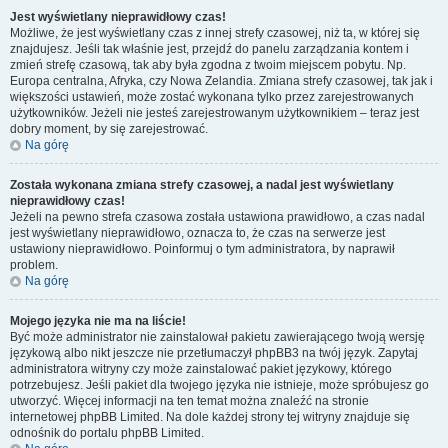
Jest wyświetlany nieprawidłowy czas!
Możliwe, że jest wyświetlany czas z innej strefy czasowej, niż ta, w której się
znajdujesz. Jeśli tak właśnie jest, przejdź do panelu zarządzania kontem i
zmień strefę czasową, tak aby była zgodna z twoim miejscem pobytu. Np.
Europa centralna, Afryka, czy Nowa Zelandia. Zmiana strefy czasowej, tak jak i
większości ustawień, może zostać wykonana tylko przez zarejestrowanych
użytkowników. Jeżeli nie jesteś zarejestrowanym użytkownikiem – teraz jest
dobry moment, by się zarejestrować.
Na górę
Została wykonana zmiana strefy czasowej, a nadal jest wyświetlany
nieprawidłowy czas!
Jeżeli na pewno strefa czasowa została ustawiona prawidłowo, a czas nadal
jest wyświetlany nieprawidłowo, oznacza to, że czas na serwerze jest
ustawiony nieprawidłowo. Poinformuj o tym administratora, by naprawił
problem.
Na górę
Mojego języka nie ma na liście!
Być może administrator nie zainstalował pakietu zawierającego twoją wersję
językową albo nikt jeszcze nie przetłumaczył phpBB3 na twój język. Zapytaj
administratora witryny czy może zainstalować pakiet językowy, którego
potrzebujesz. Jeśli pakiet dla twojego języka nie istnieje, może spróbujesz go
utworzyć. Więcej informacji na ten temat można znaleźć na stronie
internetowej phpBB Limited. Na dole każdej strony tej witryny znajduje się
odnośnik do portalu phpBB Limited.