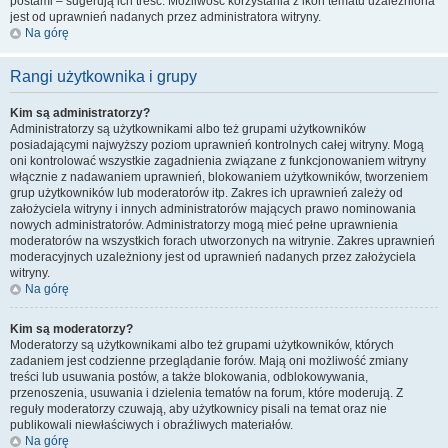
postami – sugerują ich treść. Możliwość korzystania z ikon tematu uzależniona
jest od uprawnień nadanych przez administratora witryny.
Na górę
Rangi użytkownika i grupy
Kim są administratorzy?
Administratorzy są użytkownikami albo też grupami użytkowników
posiadającymi najwyższy poziom uprawnień kontrolnych całej witryny. Mogą
oni kontrolować wszystkie zagadnienia związane z funkcjonowaniem witryny
włącznie z nadawaniem uprawnień, blokowaniem użytkowników, tworzeniem
grup użytkowników lub moderatorów itp. Zakres ich uprawnień zależy od
założyciela witryny i innych administratorów mających prawo nominowania
nowych administratorów. Administratorzy mogą mieć pełne uprawnienia
moderatorów na wszystkich forach utworzonych na witrynie. Zakres uprawnień
moderacyjnych uzależniony jest od uprawnień nadanych przez założyciela
witryny.
Na górę
Kim są moderatorzy?
Moderatorzy są użytkownikami albo też grupami użytkowników, których
zadaniem jest codzienne przeglądanie forów. Mają oni możliwość zmiany
treści lub usuwania postów, a także blokowania, odblokowywania,
przenoszenia, usuwania i dzielenia tematów na forum, które moderują. Z
reguły moderatorzy czuwają, aby użytkownicy pisali na temat oraz nie
publikowali niewłaściwych i obraźliwych materiałów.
Na górę