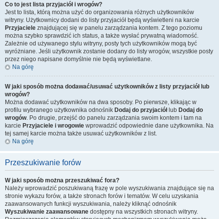
Co to jest lista przyjaciół i wrogów?
Jest to lista, którą można użyć do organizowania różnych użytkowników
witryny. Użytkownicy dodani do listy przyjaciół będą wyświetleni na karcie
Przyjaciele
znajdującej się w panelu zarządzania kontem. Z tego poziomu
można szybko sprawdzić ich status, a także wysłać prywatną wiadomość.
Zależnie od używanego stylu witryny, posty tych użytkowników mogą być
wyróżniane. Jeśli użytkownik zostanie dodany do listy wrogów, wszystkie posty
przez niego napisane domyślnie nie będą wyświetlane.
Na górę
W jaki sposób można dodawać/usuwać użytkowników z listy przyjaciół lub
wrogów?
Można dodawać użytkowników na dwa sposoby. Po pierwsze, klikając w
profilu wybranego użytkownika odnośnik
Dodaj do przyjaciół
lub
Dodaj do
wrogów
. Po drugie, przejść do panelu zarządzania swoim kontem i tam na
karcie
Przyjaciele i wrogowie
wprowadzić odpowiednie dane użytkownika. Na
tej samej karcie można także usuwać użytkowników z list.
Na górę
Przeszukiwanie forów
W jaki sposób można przeszukiwać fora?
Należy wprowadzić poszukiwaną frazę w pole wyszukiwania znajdujące się na
stronie wykazu forów, a także stronach forów i tematów. W celu uzyskania
zaawansowanych funkcji wyszukiwania, należy kliknąć odnośnik
Wyszukiwanie zaawansowane
dostępny na wszystkich stronach witryny.