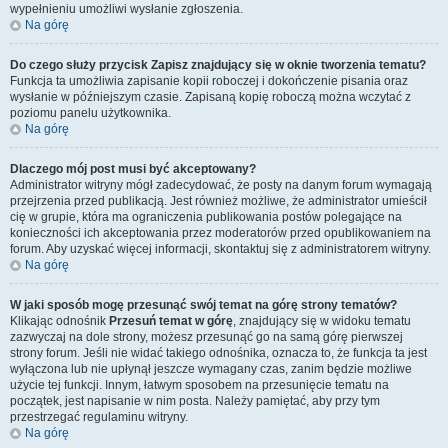
wypełnieniu umożliwi wysłanie zgłoszenia.
Na górę
Do czego służy przycisk
Zapisz
znajdujący się w oknie tworzenia tematu?
Funkcja ta umożliwia zapisanie kopii roboczej i dokończenie pisania oraz
wysłanie w późniejszym czasie. Zapisaną kopię roboczą można wczytać z
poziomu panelu użytkownika.
Na górę
Dlaczego mój post musi być akceptowany?
Administrator witryny mógł zadecydować, że posty na danym forum wymagają
przejrzenia przed publikacją. Jest również możliwe, że administrator umieścił
cię w grupie, która ma ograniczenia publikowania postów polegające na
konieczności ich akceptowania przez moderatorów przed opublikowaniem na
forum. Aby uzyskać więcej informacji, skontaktuj się z administratorem witryny.
Na górę
W jaki sposób mogę przesunąć swój temat na górę strony tematów?
Klikając odnośnik
Przesuń temat w górę
, znajdujący się w widoku tematu
zazwyczaj na dole strony, możesz przesunąć go na samą górę pierwszej
strony forum. Jeśli nie widać takiego odnośnika, oznacza to, że funkcja ta jest
wyłączona lub nie upłynął jeszcze wymagany czas, zanim będzie możliwe
użycie tej funkcji. Innym, łatwym sposobem na przesunięcie tematu na
początek, jest napisanie w nim posta. Należy pamiętać, aby przy tym
przestrzegać regulaminu witryny.
Na górę