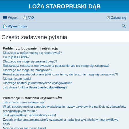
LOŻA STAROPRUSKI DĄB
Więcej…
FAQ
Zaloguj się
Wykaz forów
zu
Często zadawane pytania
kaj
Problemy z logowaniem i rejestracją
Dlaczego w ogóle muszę się rejestrować?
Co to jest COPPA?
Dlaczego nie mogę się zarejestrować?
Rejestracja została przeprowadzona poprawnie, ale nie mogę się zalogować!
Dlaczego nie mogę się zalogować?
Rejestracja została dokonana jakiś czas temu, ale teraz nie mogę się zalogować?!
Nie pamiętam hasła!
Dlaczego następuje automatyczne wylogowanie?
Jak działa funkcja
Usuń ciasteczka witryny
?
Preferencje i ustawienia użytkowników
Jak zmienić moje ustawienia?
W jaki sposób można zapobiec wyświetlaniu nazwy użytkownika na liście użytkowników
przeglądających forum?
Jest wyświetlany nieprawidłowy czas!
Została wykonana zmiana strefy czasowej, a nadal jest wyświetlany nieprawidłowy
czas!
Mojego języka nie ma na liście!