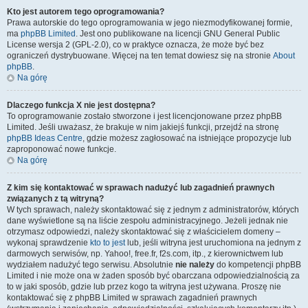
Kto jest autorem tego oprogramowania?
Prawa autorskie do tego oprogramowania w jego niezmodyfikowanej formie,
ma
phpBB Limited
. Jest ono publikowane na licencji GNU General Public
License wersja 2 (GPL-2.0), co w praktyce oznacza, że może być bez
ograniczeń dystrybuowane. Więcej na ten temat dowiesz się na stronie
About
phpBB
.
Na górę
Dlaczego funkcja X nie jest dostępna?
To oprogramowanie zostało stworzone i jest licencjonowane przez phpBB
Limited. Jeśli uważasz, że brakuje w nim jakiejś funkcji, przejdź na stronę
phpBB Ideas Centre
, gdzie możesz zagłosować na istniejące propozycje lub
zaproponować nowe funkcje.
Na górę
Z kim się kontaktować w sprawach nadużyć lub zagadnień prawnych
związanych z tą witryną?
W tych sprawach, należy skontaktować się z jednym z administratorów, których
dane wyświetlone są na liście zespołu administracyjnego. Jeżeli jednak nie
otrzymasz odpowiedzi, należy skontaktować się z właścicielem domeny –
wykonaj sprawdzenie
kto to jest
lub, jeśli witryna jest uruchomiona na jednym z
darmowych serwisów, np. Yahoo!, free.fr, f2s.com, itp., z kierownictwem lub
wydziałem nadużyć tego serwisu. Absolutnie
nie należy
do kompetencji phpBB
Limited i nie może ona w żaden sposób być obarczana odpowiedzialnością za
to w jaki sposób, gdzie lub przez kogo ta witryna jest używana. Proszę nie
kontaktować się z phpBB Limited w sprawach zagadnień prawnych