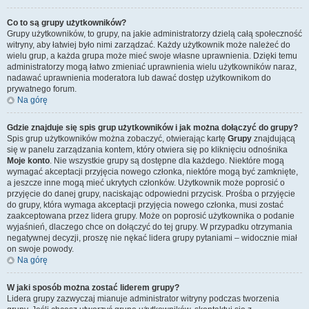
Co to są grupy użytkowników?
Grupy użytkowników, to grupy, na jakie administratorzy dzielą całą społeczność
witryny, aby łatwiej było nimi zarządzać. Każdy użytkownik może należeć do
wielu grup, a każda grupa może mieć swoje własne uprawnienia. Dzięki temu
administratorzy mogą łatwo zmieniać uprawnienia wielu użytkowników naraz,
nadawać uprawnienia moderatora lub dawać dostęp użytkownikom do
prywatnego forum.
Na górę
Gdzie znajduje się spis grup użytkowników i jak można dołączyć do grupy?
Spis grup użytkowników można zobaczyć, otwierając kartę
Grupy
znajdującą
się w panelu zarządzania kontem, który otwiera się po kliknięciu odnośnika
Moje konto
. Nie wszystkie grupy są dostępne dla każdego. Niektóre mogą
wymagać akceptacji przyjęcia nowego członka, niektóre mogą być zamknięte,
a jeszcze inne mogą mieć ukrytych członków. Użytkownik może poprosić o
przyjęcie do danej grupy, naciskając odpowiedni przycisk. Prośba o przyjęcie
do grupy, która wymaga akceptacji przyjęcia nowego członka, musi zostać
zaakceptowana przez lidera grupy. Może on poprosić użytkownika o podanie
wyjaśnień, dlaczego chce on dołączyć do tej grupy. W przypadku otrzymania
negatywnej decyzji, proszę nie nękać lidera grupy pytaniami – widocznie miał
on swoje powody.
Na górę
W jaki sposób można zostać liderem grupy?
Lidera grupy zazwyczaj mianuje administrator witryny podczas tworzenia