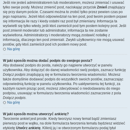
Jeśli nie jesteś administratorem lub moderatorem, możesz zmieniać i usuwać
tylko swoje posty. Możesz zmienić post, naciskając przycisk
Zmień
znajdujący
się przy danym poście. Czasami można to zrobić tylko przez pewien czas po
jego napisaniu. Jeżeli ktoś odpowiedział na ten post, pod twoim postem pojawi
się informacja ile razy i kiedy ostatni raz post był zmieniany. Informacja ta
wyświetli się tylko wtedy, jeśli ktoś zamieścił pod tym postem kolejny post. Jeśli
post zmienił moderator lub administrator, informacja ta nie zostanie
wyświetlona. Administratorzy i moderatorzy mogą zostawić notatkę z
informacją, dlaczego ten post zmieniali. Zwykli użytkownicy nie mogą usuwać
postów, gdy ktoś zamieścił pod ich postem nowy post.
Na górę
W jaki sposób można dodać podpis do swojego posta?
Aby dodawać podpis do posta, należy go najpierw utworzyć w panelu
użytkownika. Aby dołączyć do danej wiadomości swój podpis, zaznacz funkcję
Dołącz podpis
znajdującą się w formularzu tworzenia wiadomości. Możesz
także domyślnie dodawać podpis do wszystkich swoich postów, zaznaczając
odpowiednią funkcję w panelu użytkownika. Po uaktywnieniu tej funkcji, za
każdym razem pisząc post, możesz zdecydować o niedodawaniu do niego
podpisu, usuwając w formularzu tworzenia wiadomości zaznaczenie z pola
Dołącz podpis
.
Na górę
W jaki sposób można utworzyć ankietę?
Tworzenie ankiet jest proste. Kiedy tworzysz nowy temat bądź zmieniasz
pierwszy post w wątku, na dole formularza tworzenia tematu będziesz widzieć
etykietę
Utwórz ankietę
. Kliknij ją i w otworzonym formularzu podaj tytuł