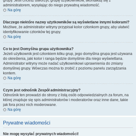
grupy. Jeśli chcesz utworzyć grupę użytkowników, skontaktuj się z
administratorem, wysyłając do niego prywatną wiadomość.
Na górę
Dlaczego niektóre nazwy użytkowników są wyświetlane innymi kolorami?
Możliwe, że administrator witryny przypisał kolor członkom grupy, aby ułatwić
identyfikowanie członków tej grupy.
Na górę
Co to jest
Domyślna grupa użytkownika
?
Jeżeli użytkownik jest członkiem kilku grup, jego domyślna grupa jest używana
do określenia, jaki kolor i ranga będzie domyślnie dla niego wyświetlana.
Administrator witryny może nadać użytkownikowi uprawnienia do zmiany
domyślnej grupy. Wówczas można to zrobić z poziomu panelu zarządzania
kontem.
Na górę
Czym jest odnośnik
Zespół administracyjny
?
Odnośnik ten prowadzi do strony z listą osób odpowiedzialnych za forum, na
której znajduje się spis administratorów i moderatorów oraz inne dane, takie
jak fora przez nich moderowane.
Na górę
Prywatne wiadomości
Nie mogę wysyłać prywatnych wiadomości!