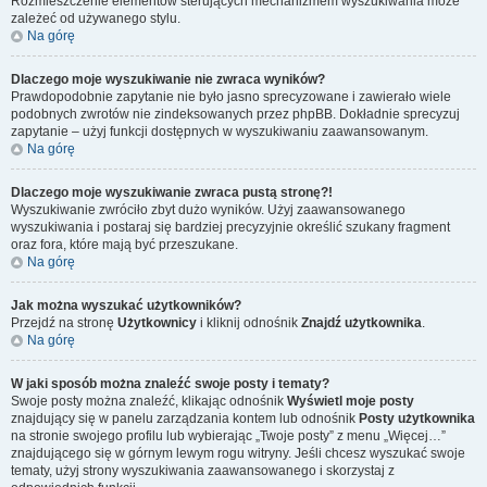
Rozmieszczenie elementów sterujących mechanizmem wyszukiwania może
zależeć od używanego stylu.
Na górę
Dlaczego moje wyszukiwanie nie zwraca wyników?
Prawdopodobnie zapytanie nie było jasno sprecyzowane i zawierało wiele
podobnych zwrotów nie zindeksowanych przez phpBB. Dokładnie sprecyzuj
zapytanie – użyj funkcji dostępnych w wyszukiwaniu zaawansowanym.
Na górę
Dlaczego moje wyszukiwanie zwraca pustą stronę?!
Wyszukiwanie zwróciło zbyt dużo wyników. Użyj zaawansowanego
wyszukiwania i postaraj się bardziej precyzyjnie określić szukany fragment
oraz fora, które mają być przeszukane.
Na górę
Jak można wyszukać użytkowników?
Przejdź na stronę
Użytkownicy
i kliknij odnośnik
Znajdź użytkownika
.
Na górę
W jaki sposób można znaleźć swoje posty i tematy?
Swoje posty można znaleźć, klikając odnośnik
Wyświetl moje posty
znajdujący się w panelu zarządzania kontem lub odnośnik
Posty użytkownika
na stronie swojego profilu lub wybierając „Twoje posty” z menu „Więcej…”
znajdującego się w górnym lewym rogu witryny. Jeśli chcesz wyszukać swoje
tematy, użyj strony wyszukiwania zaawansowanego i skorzystaj z