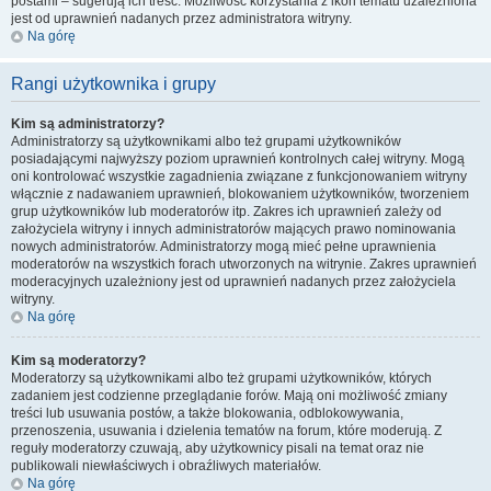
postami – sugerują ich treść. Możliwość korzystania z ikon tematu uzależniona
jest od uprawnień nadanych przez administratora witryny.
Na górę
Rangi użytkownika i grupy
Kim są administratorzy?
Administratorzy są użytkownikami albo też grupami użytkowników
posiadającymi najwyższy poziom uprawnień kontrolnych całej witryny. Mogą
oni kontrolować wszystkie zagadnienia związane z funkcjonowaniem witryny
włącznie z nadawaniem uprawnień, blokowaniem użytkowników, tworzeniem
grup użytkowników lub moderatorów itp. Zakres ich uprawnień zależy od
założyciela witryny i innych administratorów mających prawo nominowania
nowych administratorów. Administratorzy mogą mieć pełne uprawnienia
moderatorów na wszystkich forach utworzonych na witrynie. Zakres uprawnień
moderacyjnych uzależniony jest od uprawnień nadanych przez założyciela
witryny.
Na górę
Kim są moderatorzy?
Moderatorzy są użytkownikami albo też grupami użytkowników, których
zadaniem jest codzienne przeglądanie forów. Mają oni możliwość zmiany
treści lub usuwania postów, a także blokowania, odblokowywania,
przenoszenia, usuwania i dzielenia tematów na forum, które moderują. Z
reguły moderatorzy czuwają, aby użytkownicy pisali na temat oraz nie
publikowali niewłaściwych i obraźliwych materiałów.
Na górę