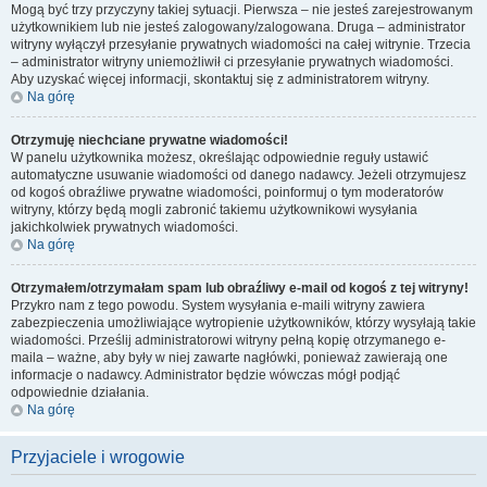
Mogą być trzy przyczyny takiej sytuacji. Pierwsza – nie jesteś zarejestrowanym
użytkownikiem lub nie jesteś zalogowany/zalogowana. Druga – administrator
witryny wyłączył przesyłanie prywatnych wiadomości na całej witrynie. Trzecia
– administrator witryny uniemożliwił ci przesyłanie prywatnych wiadomości.
Aby uzyskać więcej informacji, skontaktuj się z administratorem witryny.
Na górę
Otrzymuję niechciane prywatne wiadomości!
W panelu użytkownika możesz, określając odpowiednie reguły ustawić
automatyczne usuwanie wiadomości od danego nadawcy. Jeżeli otrzymujesz
od kogoś obraźliwe prywatne wiadomości, poinformuj o tym moderatorów
witryny, którzy będą mogli zabronić takiemu użytkownikowi wysyłania
jakichkolwiek prywatnych wiadomości.
Na górę
Otrzymałem/otrzymałam spam lub obraźliwy e-mail od kogoś z tej witryny!
Przykro nam z tego powodu. System wysyłania e-maili witryny zawiera
zabezpieczenia umożliwiające wytropienie użytkowników, którzy wysyłają takie
wiadomości. Prześlij administratorowi witryny pełną kopię otrzymanego e-
maila – ważne, aby były w niej zawarte nagłówki, ponieważ zawierają one
informacje o nadawcy. Administrator będzie wówczas mógł podjąć
odpowiednie działania.
Na górę
Przyjaciele i wrogowie