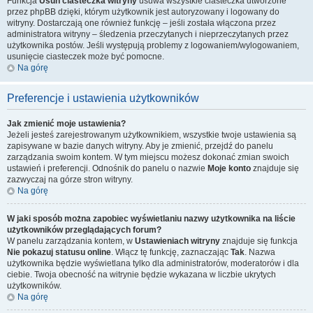
Funkcja
Usuń ciasteczka witryny
usuwa wszystkie ciasteczka utworzone
przez phpBB dzięki, którym użytkownik jest autoryzowany i logowany do
witryny. Dostarczają one również funkcję – jeśli została włączona przez
administratora witryny – śledzenia przeczytanych i nieprzeczytanych przez
użytkownika postów. Jeśli występują problemy z logowaniem/wylogowaniem,
usunięcie ciasteczek może być pomocne.
Na górę
Preferencje i ustawienia użytkowników
Jak zmienić moje ustawienia?
Jeżeli jesteś zarejestrowanym użytkownikiem, wszystkie twoje ustawienia są
zapisywane w bazie danych witryny. Aby je zmienić, przejdź do panelu
zarządzania swoim kontem. W tym miejscu możesz dokonać zmian swoich
ustawień i preferencji. Odnośnik do panelu o nazwie
Moje konto
znajduje się
zazwyczaj na górze stron witryny.
Na górę
W jaki sposób można zapobiec wyświetlaniu nazwy użytkownika na liście
użytkowników przeglądających forum?
W panelu zarządzania kontem, w
Ustawieniach witryny
znajduje się funkcja
Nie pokazuj statusu online
. Włącz tę funkcję, zaznaczając
Tak
. Nazwa
użytkownika będzie wyświetlana tylko dla administratorów, moderatorów i dla
ciebie. Twoja obecność na witrynie będzie wykazana w liczbie ukrytych
użytkowników.
Na górę