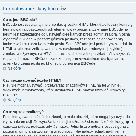
Formatowanie i typy tematów
Co to jest BBCode?
BBCode jest specjalną implementacją języka HTML, która daje lepszą kontrolę
formatowania poszczególnych elementów w postach. Używanie BBCode na
forum jest uzależnione od ustawień określanych przez administratora. Można
wyłączyć BBCode w poszczególnych postach, zaznaczając odpowiednią
funkcję w formularzu tworzenia posta. Sam BBCode jest podobny w składni do
HTML-a, ale znaczniki zawarte są w nawiasach kwadratowych [przykład]
zamiast w używanych w HTML-u nawiasach ostrych <przykład>. Aby uzyskać
więcej informacji o BBCode, zapoznaj się z przewodnikiem dostępnym ze
strony tworzenia posta po kliknięciu odnośnika
BBCode
.
Na górę
Czy można używać języka HTML?
Nie. Nie można używać i przetwarzać znaczników HTML na tej witrynie.
Większość formatowania, które dostarcza HTML można uzyskać, używając
BBCode.
Na górę
Co to są są emotikony?
Emotikony, zwane też uśmieszkami, to małe obrazki, które mogą być użyte do
wyrażania emocji. Do wyrażania emocji można też stosować krótkie kody, np. :)
oznacza radość, podczas gdy :( smutek. Pełna lista emotikon jest dostępna z
poziomu formularza tworzenia wiadomości. Nie należy jednak nadmiernie