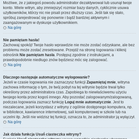
Możliwe, że z jakiegoś powodu administrator dezaktywował lub usunął twoje
konto. Wiele witryn, aby zmniejszyć rozmiar bazy danych, cyklicznie usuwa
użytkowników, którzy nic nie pisali przez dłuższy czas. Jeśli tak się stało,
spróbuj zarejestrować się ponownie i bądź bardziej aktywnym i
zaangażowanym w dyskusje użytkownikiem.
Na górę
Nie pamiętam hasła!
Zachowaj spokój! Twoje hasło wprawdzie nie może zostać odzyskane, ale bez
problemu może zostać zresetowane. Przejdź na stronę logowania i kliknij
odnośnik
Nie pamiętam hasła
. Postępuj zgodnie z instrukcjami, a
prawdopodobnie niedługo znów będziesz móc się zalogować.
Na górę
Dlaczego następuje automatyczne wylogowanie?
Jeżeli w czasie logowania nie zaznaczysz funkcji
Zapamiętaj mnie
, witryna
zachowa informację o tym, że twój pobyt na tej witrynie będzie trwał tylko
określony przez administratora czas. Zapobiega to niewłaściwemu użyciu
twojego konta przez kogoś innego. Aby pozostać zalogowanym/zalogowaną,
podczas logowania zaznacz funkcję
Loguj mnie automatycznie
. Jest to
niezalecane, jeżeli korzystasz z witryny z ogólnie dostępnego komputera, np.
w bibliotece, kawiarence internetowej, sali komputerowej w szkole lub na
uczelni itp. Jeśli nie widzisz tej funkcji, oznacza to, że administrator ją wyłączył.
Na górę
Jak działa funkcja
Usuń ciasteczka witryny
?