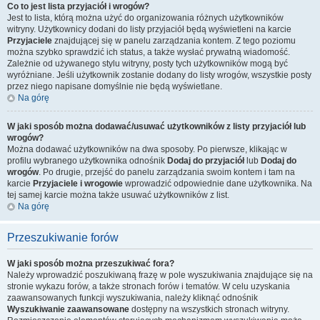
Co to jest lista przyjaciół i wrogów?
Jest to lista, którą można użyć do organizowania różnych użytkowników
witryny. Użytkownicy dodani do listy przyjaciół będą wyświetleni na karcie
Przyjaciele
znajdującej się w panelu zarządzania kontem. Z tego poziomu
można szybko sprawdzić ich status, a także wysłać prywatną wiadomość.
Zależnie od używanego stylu witryny, posty tych użytkowników mogą być
wyróżniane. Jeśli użytkownik zostanie dodany do listy wrogów, wszystkie posty
przez niego napisane domyślnie nie będą wyświetlane.
Na górę
W jaki sposób można dodawać/usuwać użytkowników z listy przyjaciół lub
wrogów?
Można dodawać użytkowników na dwa sposoby. Po pierwsze, klikając w
profilu wybranego użytkownika odnośnik
Dodaj do przyjaciół
lub
Dodaj do
wrogów
. Po drugie, przejść do panelu zarządzania swoim kontem i tam na
karcie
Przyjaciele i wrogowie
wprowadzić odpowiednie dane użytkownika. Na
tej samej karcie można także usuwać użytkowników z list.
Na górę
Przeszukiwanie forów
W jaki sposób można przeszukiwać fora?
Należy wprowadzić poszukiwaną frazę w pole wyszukiwania znajdujące się na
stronie wykazu forów, a także stronach forów i tematów. W celu uzyskania
zaawansowanych funkcji wyszukiwania, należy kliknąć odnośnik
Wyszukiwanie zaawansowane
dostępny na wszystkich stronach witryny.