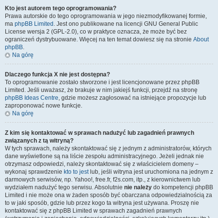
Kto jest autorem tego oprogramowania?
Prawa autorskie do tego oprogramowania w jego niezmodyfikowanej formie,
ma
phpBB Limited
. Jest ono publikowane na licencji GNU General Public
License wersja 2 (GPL-2.0), co w praktyce oznacza, że może być bez
ograniczeń dystrybuowane. Więcej na ten temat dowiesz się na stronie
About
phpBB
.
Na górę
Dlaczego funkcja X nie jest dostępna?
To oprogramowanie zostało stworzone i jest licencjonowane przez phpBB
Limited. Jeśli uważasz, że brakuje w nim jakiejś funkcji, przejdź na stronę
phpBB Ideas Centre
, gdzie możesz zagłosować na istniejące propozycje lub
zaproponować nowe funkcje.
Na górę
Z kim się kontaktować w sprawach nadużyć lub zagadnień prawnych
związanych z tą witryną?
W tych sprawach, należy skontaktować się z jednym z administratorów, których
dane wyświetlone są na liście zespołu administracyjnego. Jeżeli jednak nie
otrzymasz odpowiedzi, należy skontaktować się z właścicielem domeny –
wykonaj sprawdzenie
kto to jest
lub, jeśli witryna jest uruchomiona na jednym z
darmowych serwisów, np. Yahoo!, free.fr, f2s.com, itp., z kierownictwem lub
wydziałem nadużyć tego serwisu. Absolutnie
nie należy
do kompetencji phpBB
Limited i nie może ona w żaden sposób być obarczana odpowiedzialnością za
to w jaki sposób, gdzie lub przez kogo ta witryna jest używana. Proszę nie
kontaktować się z phpBB Limited w sprawach zagadnień prawnych