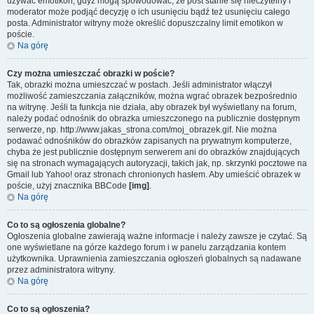
używać emotikon, gdyż mogą spowodować, że post stanie się nieczytelny i
moderator może podjąć decyzję o ich usunięciu bądź też usunięciu całego
posta. Administrator witryny może określić dopuszczalny limit emotikon w
poście.
Na górę
Czy można umieszczać obrazki w poście?
Tak, obrazki można umieszczać w postach. Jeśli administrator włączył
możliwość zamieszczania załączników, można wgrać obrazek bezpośrednio
na witrynę. Jeśli ta funkcja nie działa, aby obrazek był wyświetlany na forum,
należy podać odnośnik do obrazka umieszczonego na publicznie dostępnym
serwerze, np. http://www.jakas_strona.com/moj_obrazek.gif. Nie można
podawać odnośników do obrazków zapisanych na prywatnym komputerze,
chyba że jest publicznie dostępnym serwerem ani do obrazków znajdujących
się na stronach wymagających autoryzacji, takich jak, np. skrzynki pocztowe na
Gmail lub Yahoo! oraz stronach chronionych hasłem. Aby umieścić obrazek w
poście, użyj znacznika BBCode
[img]
.
Na górę
Co to są ogłoszenia globalne?
Ogłoszenia globalne zawierają ważne informacje i należy zawsze je czytać. Są
one wyświetlane na górze każdego forum i w panelu zarządzania kontem
użytkownika. Uprawnienia zamieszczania ogłoszeń globalnych są nadawane
przez administratora witryny.
Na górę
Co to są ogłoszenia?