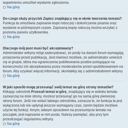
wypełnieniu umożliwi wysłanie zgłoszenia.
Na górę
Do czego służy przycisk
Zapisz
znajdujący się w oknie tworzenia tematu?
Funkcja ta umożliwia zapisanie kopii roboczej i dokończenie pisania oraz
wysłanie w późniejszym czasie. Zapisaną kopię roboczą można wczytać z
poziomu panelu użytkownika.
Na górę
Dlaczego mój post musi być akceptowany?
Administrator witryny mógł zadecydować, że posty na danym forum wymagają
przejrzenia przed publikacją. Jest również możliwe, że administrator umieścił
cię w grupie, która ma ograniczenia publikowania postów polegające na
konieczności ich akceptowania przez moderatorów przed opublikowaniem na
forum. Aby uzyskać więcej informacji, skontaktuj się z administratorem witryny.
Na górę
W jaki sposób mogę przesunąć swój temat na górę strony tematów?
Klikając odnośnik
Przesuń temat w górę
, znajdujący się w widoku tematu
zazwyczaj na dole strony, możesz przesunąć go na samą górę pierwszej
strony forum. Jeśli nie widać takiego odnośnika, oznacza to, że funkcja ta jest
wyłączona lub nie upłynął jeszcze wymagany czas, zanim będzie możliwe
użycie tej funkcji. Innym, łatwym sposobem na przesunięcie tematu na
początek, jest napisanie w nim posta. Należy pamiętać, aby przy tym
przestrzegać regulaminu witryny.
Na górę