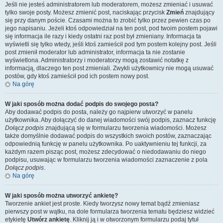
Jeśli nie jesteś administratorem lub moderatorem, możesz zmieniać i usuwać
tylko swoje posty. Możesz zmienić post, naciskając przycisk
Zmień
znajdujący
się przy danym poście. Czasami można to zrobić tylko przez pewien czas po
jego napisaniu. Jeżeli ktoś odpowiedział na ten post, pod twoim postem pojawi
się informacja ile razy i kiedy ostatni raz post był zmieniany. Informacja ta
wyświetli się tylko wtedy, jeśli ktoś zamieścił pod tym postem kolejny post. Jeśli
post zmienił moderator lub administrator, informacja ta nie zostanie
wyświetlona. Administratorzy i moderatorzy mogą zostawić notatkę z
informacją, dlaczego ten post zmieniali. Zwykli użytkownicy nie mogą usuwać
postów, gdy ktoś zamieścił pod ich postem nowy post.
Na górę
W jaki sposób można dodać podpis do swojego posta?
Aby dodawać podpis do posta, należy go najpierw utworzyć w panelu
użytkownika. Aby dołączyć do danej wiadomości swój podpis, zaznacz funkcję
Dołącz podpis
znajdującą się w formularzu tworzenia wiadomości. Możesz
także domyślnie dodawać podpis do wszystkich swoich postów, zaznaczając
odpowiednią funkcję w panelu użytkownika. Po uaktywnieniu tej funkcji, za
każdym razem pisząc post, możesz zdecydować o niedodawaniu do niego
podpisu, usuwając w formularzu tworzenia wiadomości zaznaczenie z pola
Dołącz podpis
.
Na górę
W jaki sposób można utworzyć ankietę?
Tworzenie ankiet jest proste. Kiedy tworzysz nowy temat bądź zmieniasz
pierwszy post w wątku, na dole formularza tworzenia tematu będziesz widzieć
etykietę
Utwórz ankietę
. Kliknij ją i w otworzonym formularzu podaj tytuł