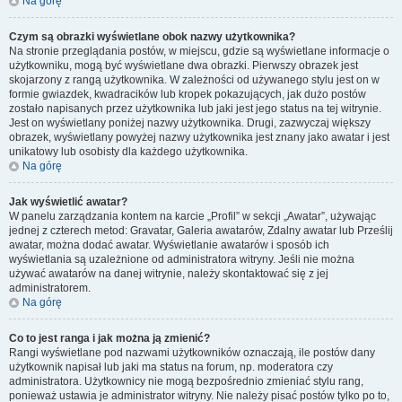
Na górę
Czym są obrazki wyświetlane obok nazwy użytkownika?
Na stronie przeglądania postów, w miejscu, gdzie są wyświetlane informacje o
użytkowniku, mogą być wyświetlane dwa obrazki. Pierwszy obrazek jest
skojarzony z rangą użytkownika. W zależności od używanego stylu jest on w
formie gwiazdek, kwadracików lub kropek pokazujących, jak dużo postów
zostało napisanych przez użytkownika lub jaki jest jego status na tej witrynie.
Jest on wyświetlany poniżej nazwy użytkownika. Drugi, zazwyczaj większy
obrazek, wyświetlany powyżej nazwy użytkownika jest znany jako awatar i jest
unikatowy lub osobisty dla każdego użytkownika.
Na górę
Jak wyświetlić awatar?
W panelu zarządzania kontem na karcie „Profil” w sekcji „Awatar”, używając
jednej z czterech metod: Gravatar, Galeria awatarów, Zdalny awatar lub Prześlij
awatar, można dodać awatar. Wyświetlanie awatarów i sposób ich
wyświetlania są uzależnione od administratora witryny. Jeśli nie można
używać awatarów na danej witrynie, należy skontaktować się z jej
administratorem.
Na górę
Co to jest ranga i jak można ją zmienić?
Rangi wyświetlane pod nazwami użytkowników oznaczają, ile postów dany
użytkownik napisał lub jaki ma status na forum, np. moderatora czy
administratora. Użytkownicy nie mogą bezpośrednio zmieniać stylu rang,
ponieważ ustawia je administrator witryny. Nie należy pisać postów tylko po to,