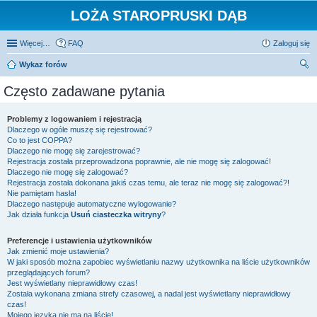
LOŻA STAROPRUSKI DĄB
Więcej…
FAQ
Zaloguj się
Wykaz forów
zu
Często zadawane pytania
kaj
Problemy z logowaniem i rejestracją
Dlaczego w ogóle muszę się rejestrować?
Co to jest COPPA?
Dlaczego nie mogę się zarejestrować?
Rejestracja została przeprowadzona poprawnie, ale nie mogę się zalogować!
Dlaczego nie mogę się zalogować?
Rejestracja została dokonana jakiś czas temu, ale teraz nie mogę się zalogować?!
Nie pamiętam hasła!
Dlaczego następuje automatyczne wylogowanie?
Jak działa funkcja
Usuń ciasteczka witryny
?
Preferencje i ustawienia użytkowników
Jak zmienić moje ustawienia?
W jaki sposób można zapobiec wyświetlaniu nazwy użytkownika na liście użytkowników
przeglądających forum?
Jest wyświetlany nieprawidłowy czas!
Została wykonana zmiana strefy czasowej, a nadal jest wyświetlany nieprawidłowy
czas!
Mojego języka nie ma na liście!