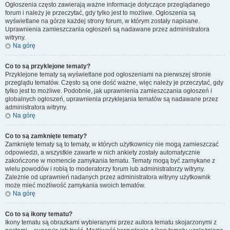
Ogłoszenia często zawierają ważne informacje dotyczące przeglądanego
forum i należy je przeczytać, gdy tylko jest to możliwe. Ogłoszenia są
wyświetlane na górze każdej strony forum, w którym zostały napisane.
Uprawnienia zamieszczania ogłoszeń są nadawane przez administratora
witryny.
Na górę
Co to są przyklejone tematy?
Przyklejone tematy są wyświetlane pod ogłoszeniami na pierwszej stronie
przeglądu tematów. Często są one dość ważne, więc należy je przeczytać, gdy
tylko jest to możliwe. Podobnie, jak uprawnienia zamieszczania ogłoszeń i
globalnych ogłoszeń, uprawnienia przyklejania tematów są nadawane przez
administratora witryny.
Na górę
Co to są zamknięte tematy?
Zamknięte tematy są to tematy, w których użytkownicy nie mogą zamieszczać
odpowiedzi, a wszystkie zawarte w nich ankiety zostały automatycznie
zakończone w momencie zamykania tematu. Tematy mogą być zamykane z
wielu powodów i robią to moderatorzy forum lub administratorzy witryny.
Zależnie od uprawnień nadanych przez administratora witryny użytkownik
może mieć możliwość zamykania swoich tematów.
Na górę
Co to są ikony tematu?
Ikony tematu są obrazkami wybieranymi przez autora tematu skojarzonymi z