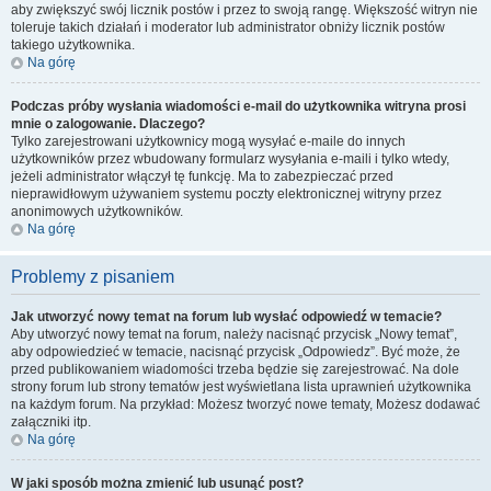
aby zwiększyć swój licznik postów i przez to swoją rangę. Większość witryn nie
toleruje takich działań i moderator lub administrator obniży licznik postów
takiego użytkownika.
Na górę
Podczas próby wysłania wiadomości e-mail do użytkownika witryna prosi
mnie o zalogowanie. Dlaczego?
Tylko zarejestrowani użytkownicy mogą wysyłać e-maile do innych
użytkowników przez wbudowany formularz wysyłania e-maili i tylko wtedy,
jeżeli administrator włączył tę funkcję. Ma to zabezpieczać przed
nieprawidłowym używaniem systemu poczty elektronicznej witryny przez
anonimowych użytkowników.
Na górę
Problemy z pisaniem
Jak utworzyć nowy temat na forum lub wysłać odpowiedź w temacie?
Aby utworzyć nowy temat na forum, należy nacisnąć przycisk „Nowy temat”,
aby odpowiedzieć w temacie, nacisnąć przycisk „Odpowiedz”. Być może, że
przed publikowaniem wiadomości trzeba będzie się zarejestrować. Na dole
strony forum lub strony tematów jest wyświetlana lista uprawnień użytkownika
na każdym forum. Na przykład: Możesz tworzyć nowe tematy, Możesz dodawać
załączniki itp.
Na górę
W jaki sposób można zmienić lub usunąć post?