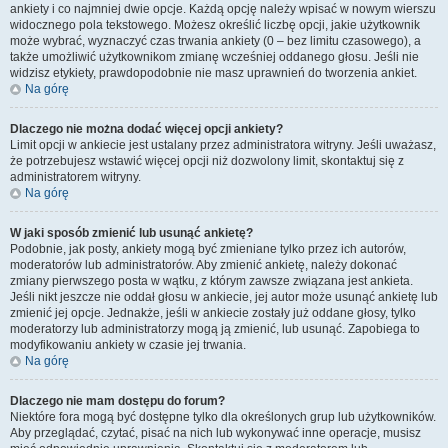
ankiety i co najmniej dwie opcje. Każdą opcję należy wpisać w nowym wierszu
widocznego pola tekstowego. Możesz określić liczbę opcji, jakie użytkownik
może wybrać, wyznaczyć czas trwania ankiety (0 – bez limitu czasowego), a
także umożliwić użytkownikom zmianę wcześniej oddanego głosu. Jeśli nie
widzisz etykiety, prawdopodobnie nie masz uprawnień do tworzenia ankiet.
Na górę
Dlaczego nie można dodać więcej opcji ankiety?
Limit opcji w ankiecie jest ustalany przez administratora witryny. Jeśli uważasz,
że potrzebujesz wstawić więcej opcji niż dozwolony limit, skontaktuj się z
administratorem witryny.
Na górę
W jaki sposób zmienić lub usunąć ankietę?
Podobnie, jak posty, ankiety mogą być zmieniane tylko przez ich autorów,
moderatorów lub administratorów. Aby zmienić ankietę, należy dokonać
zmiany pierwszego posta w wątku, z którym zawsze związana jest ankieta.
Jeśli nikt jeszcze nie oddał głosu w ankiecie, jej autor może usunąć ankietę lub
zmienić jej opcje. Jednakże, jeśli w ankiecie zostały już oddane głosy, tylko
moderatorzy lub administratorzy mogą ją zmienić, lub usunąć. Zapobiega to
modyfikowaniu ankiety w czasie jej trwania.
Na górę
Dlaczego nie mam dostępu do forum?
Niektóre fora mogą być dostępne tylko dla określonych grup lub użytkowników.
Aby przeglądać, czytać, pisać na nich lub wykonywać inne operacje, musisz