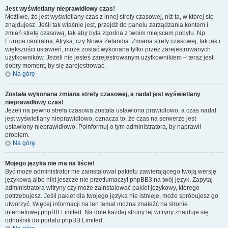
Jest wyświetlany nieprawidłowy czas!
Możliwe, że jest wyświetlany czas z innej strefy czasowej, niż ta, w której się
znajdujesz. Jeśli tak właśnie jest, przejdź do panelu zarządzania kontem i
zmień strefę czasową, tak aby była zgodna z twoim miejscem pobytu. Np.
Europa centralna, Afryka, czy Nowa Zelandia. Zmiana strefy czasowej, tak jak i
większości ustawień, może zostać wykonana tylko przez zarejestrowanych
użytkowników. Jeżeli nie jesteś zarejestrowanym użytkownikiem – teraz jest
dobry moment, by się zarejestrować.
Na górę
Została wykonana zmiana strefy czasowej, a nadal jest wyświetlany
nieprawidłowy czas!
Jeżeli na pewno strefa czasowa została ustawiona prawidłowo, a czas nadal
jest wyświetlany nieprawidłowo, oznacza to, że czas na serwerze jest
ustawiony nieprawidłowo. Poinformuj o tym administratora, by naprawił
problem.
Na górę
Mojego języka nie ma na liście!
Być może administrator nie zainstalował pakietu zawierającego twoją wersję
językową albo nikt jeszcze nie przetłumaczył phpBB3 na twój język. Zapytaj
administratora witryny czy może zainstalować pakiet językowy, którego
potrzebujesz. Jeśli pakiet dla twojego języka nie istnieje, może spróbujesz go
utworzyć. Więcej informacji na ten temat można znaleźć na stronie
internetowej phpBB Limited. Na dole każdej strony tej witryny znajduje się
odnośnik do portalu phpBB Limited.