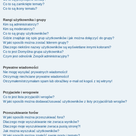
Co to są zamknięte tematy?
Co to są ikony tematu?
Rangi użytkownika i grupy
Kim są administratorzy?
Kim są moderatorzy?
Co to są grupy użytkowników?
Gdzie znajduje się spis grup użytkowników i jak można dołączyć do grupy?
W jaki sposób można zostać liderem grupy?
Dlaczego niektóre nazwy użytkowników są wyświetlane innymi kolorami?
Co to jest
Domyślna grupa użytkownika
?
Czym jest odnośnik
Zespół administracyjny
?
Prywatne wiadomości
Nie mogę wysyłać prywatnych wiadomości!
Otrzymuję niechciane prywatne wiadomości!
Otrzymałem/otrzymałam spam lub obraźliwy e-mail od kogoś z tej witryny!
Przyjaciele i wrogowie
Co to jest lista przyjaciół i wrogów?
W jaki sposób można dodawać/usuwać użytkowników z listy przyjaciół lub wrogów?
Przeszukiwanie forów
W jaki sposób można przeszukiwać fora?
Dlaczego moje wyszukiwanie nie zwraca wyników?
Dlaczego moje wyszukiwanie zwraca pustą stronę?!
Jak można wyszukać użytkowników?
W jaki sposób można znaleźć swoje posty i tematy?