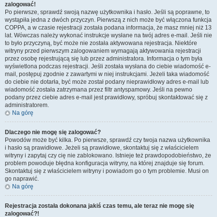
zalogować!
Po pierwsze, sprawdź swoją nazwę użytkownika i hasło. Jeśli są poprawne, to
wystąpiła jedna z dwóch przyczyn. Pierwszą z nich może być włączona funkcja
COPPA, a w czasie rejestracji została podana informacja, że masz mniej niż 13
lat. Wówczas należy wykonać instrukcje wysłane na twój adres e-mail. Jeśli nie
to było przyczyną, być może nie została aktywowana rejestracja. Niektóre
witryny przed pierwszym zalogowaniem wymagają aktywowania rejestracji
przez osobę rejestrującą się lub przez administratora. Informacja o tym była
wyświetlona podczas rejestracji. Jeśli została wysłana do ciebie wiadomość e-
mail, postępuj zgodnie z zawartymi w niej instrukcjami. Jeżeli taka wiadomość
do ciebie nie dotarła, być może został podany nieprawidłowy adres e-mail lub
wiadomość została zatrzymana przez filtr antyspamowy. Jeśli na pewno
podany przez ciebie adres e-mail jest prawidłowy, spróbuj skontaktować się z
administratorem.
Na górę
Dlaczego nie mogę się zalogować?
Powodów może być kilka. Po pierwsze, sprawdź czy twoja nazwa użytkownika
i hasło są prawidłowe. Jeżeli są prawidłowe, skontaktuj się z właścicielem
witryny i zapytaj czy cię nie zablokowano. Istnieje też prawdopodobieństwo, że
problem powoduje błędna konfiguracja witryny, na której znajduje się forum.
Skontaktuj się z właścicielem witryny i powiadom go o tym problemie. Musi on
go naprawić.
Na górę
Rejestracja została dokonana jakiś czas temu, ale teraz nie mogę się
zalogować?!