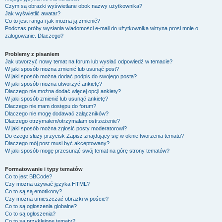
Czym są obrazki wyświetlane obok nazwy użytkownika?
Jak wyświetlić awatar?
Co to jest ranga i jak można ją zmienić?
Podczas próby wysłania wiadomości e-mail do użytkownika witryna prosi mnie o
zalogowanie. Dlaczego?
Problemy z pisaniem
Jak utworzyć nowy temat na forum lub wysłać odpowiedź w temacie?
W jaki sposób można zmienić lub usunąć post?
W jaki sposób można dodać podpis do swojego posta?
W jaki sposób można utworzyć ankietę?
Dlaczego nie można dodać więcej opcji ankiety?
W jaki sposób zmienić lub usunąć ankietę?
Dlaczego nie mam dostępu do forum?
Dlaczego nie mogę dodawać załączników?
Dlaczego otrzymałem/otrzymałam ostrzeżenie?
W jaki sposób można zgłosić posty moderatorowi?
Do czego służy przycisk
Zapisz
znajdujący się w oknie tworzenia tematu?
Dlaczego mój post musi być akceptowany?
W jaki sposób mogę przesunąć swój temat na górę strony tematów?
Formatowanie i typy tematów
Co to jest BBCode?
Czy można używać języka HTML?
Co to są są emotikony?
Czy można umieszczać obrazki w poście?
Co to są ogłoszenia globalne?
Co to są ogłoszenia?
Co to są przyklejone tematy?