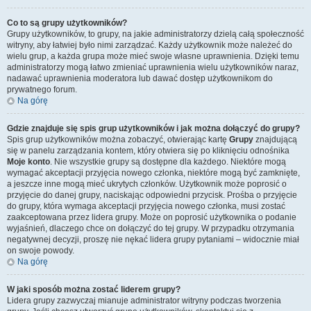
Co to są grupy użytkowników?
Grupy użytkowników, to grupy, na jakie administratorzy dzielą całą społeczność
witryny, aby łatwiej było nimi zarządzać. Każdy użytkownik może należeć do
wielu grup, a każda grupa może mieć swoje własne uprawnienia. Dzięki temu
administratorzy mogą łatwo zmieniać uprawnienia wielu użytkowników naraz,
nadawać uprawnienia moderatora lub dawać dostęp użytkownikom do
prywatnego forum.
Na górę
Gdzie znajduje się spis grup użytkowników i jak można dołączyć do grupy?
Spis grup użytkowników można zobaczyć, otwierając kartę
Grupy
znajdującą
się w panelu zarządzania kontem, który otwiera się po kliknięciu odnośnika
Moje konto
. Nie wszystkie grupy są dostępne dla każdego. Niektóre mogą
wymagać akceptacji przyjęcia nowego członka, niektóre mogą być zamknięte,
a jeszcze inne mogą mieć ukrytych członków. Użytkownik może poprosić o
przyjęcie do danej grupy, naciskając odpowiedni przycisk. Prośba o przyjęcie
do grupy, która wymaga akceptacji przyjęcia nowego członka, musi zostać
zaakceptowana przez lidera grupy. Może on poprosić użytkownika o podanie
wyjaśnień, dlaczego chce on dołączyć do tej grupy. W przypadku otrzymania
negatywnej decyzji, proszę nie nękać lidera grupy pytaniami – widocznie miał
on swoje powody.
Na górę
W jaki sposób można zostać liderem grupy?
Lidera grupy zazwyczaj mianuje administrator witryny podczas tworzenia