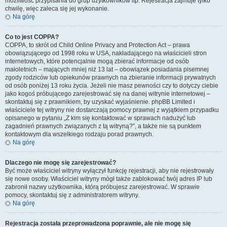
możliwość przypisania do grup użytkowników itp. Rejestracja zajmuje tylko
chwilę, więc zaleca się jej wykonanie.
Na górę
Co to jest COPPA?
COPPA, to skrót od Child Online Privacy and Protection Act – prawa
obowiązującego od 1998 roku w USA, nakładającego na właścicieli stron
internetowych, które potencjalnie mogą zbierać informacje od osób
małoletnich – mających mniej niż 13 lat – obowiązek posiadania pisemnej
zgody rodziców lub opiekunów prawnych na zbieranie informacji prywatnych
od osób poniżej 13 roku życia. Jeżeli nie masz pewności czy to dotyczy ciebie
jako kogoś próbującego zarejestrować się na danej witrynie internetowej –
skontaktuj się z prawnikiem, by uzyskać wyjaśnienie. phpBB Limited i
właściciele tej witryny nie dostarczają pomocy prawnej z wyjątkiem przypadku
opisanego w pytaniu „Z kim się kontaktować w sprawach nadużyć lub
zagadnień prawnych związanych z tą witryną?”, a także nie są punktem
kontaktowym dla wszelkiego rodzaju porad prawnych.
Na górę
Dlaczego nie mogę się zarejestrować?
Być może właściciel witryny wyłączył funkcję rejestracji, aby nie rejestrowały
się nowe osoby. Właściciel witryny mógł także zablokować twój adres IP lub
zabronił nazwy użytkownika, którą próbujesz zarejestrować. W sprawie
pomocy, skontaktuj się z administratorem witryny.
Na górę
Rejestracja została przeprowadzona poprawnie, ale nie mogę się