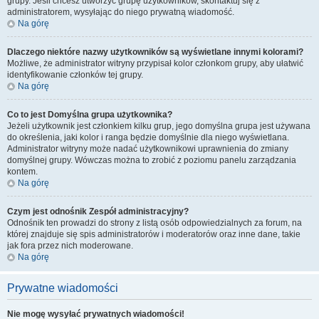
grupy. Jeśli chcesz utworzyć grupę użytkowników, skontaktuj się z
administratorem, wysyłając do niego prywatną wiadomość.
Na górę
Dlaczego niektóre nazwy użytkowników są wyświetlane innymi kolorami?
Możliwe, że administrator witryny przypisał kolor członkom grupy, aby ułatwić
identyfikowanie członków tej grupy.
Na górę
Co to jest
Domyślna grupa użytkownika
?
Jeżeli użytkownik jest członkiem kilku grup, jego domyślna grupa jest używana
do określenia, jaki kolor i ranga będzie domyślnie dla niego wyświetlana.
Administrator witryny może nadać użytkownikowi uprawnienia do zmiany
domyślnej grupy. Wówczas można to zrobić z poziomu panelu zarządzania
kontem.
Na górę
Czym jest odnośnik
Zespół administracyjny
?
Odnośnik ten prowadzi do strony z listą osób odpowiedzialnych za forum, na
której znajduje się spis administratorów i moderatorów oraz inne dane, takie
jak fora przez nich moderowane.
Na górę
Prywatne wiadomości
Nie mogę wysyłać prywatnych wiadomości!