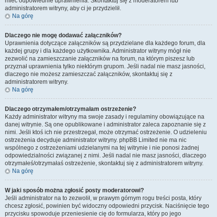
mieć odpowiednie uprawnienia. Skontaktuj się z moderatorem lub
administratorem witryny, aby ci je przydzielił.
Na górę
Dlaczego nie mogę dodawać załączników?
Uprawnienia dotyczące załączników są przydzielane dla każdego forum, dla
każdej grupy i dla każdego użytkownika. Administrator witryny mógł nie
zezwolić na zamieszczanie załączników na forum, na którym piszesz lub
przyznał uprawnienia tylko niektórym grupom. Jeśli nadal nie masz jasności,
dlaczego nie możesz zamieszczać załączników, skontaktuj się z
administratorem witryny.
Na górę
Dlaczego otrzymałem/otrzymałam ostrzeżenie?
Każdy administrator witryny ma swoje zasady i regulaminy obowiązujące na
danej witrynie. Są one opublikowane i administrator zaleca zapoznanie się z
nimi. Jeśli ktoś ich nie przestrzegał, może otrzymać ostrzeżenie. O udzieleniu
ostrzeżenia decyduje administrator witryny. phpBB Limited nie ma nic
wspólnego z ostrzeżeniami udzielanymi na tej witrynie i nie ponosi żadnej
odpowiedzialności związanej z nimi. Jeśli nadal nie masz jasności, dlaczego
otrzymałeś/otrzymałaś ostrzeżenie, skontaktuj się z administratorem witryny.
Na górę
W jaki sposób można zgłosić posty moderatorowi?
Jeśli administrator na to zezwolił, w prawym górnym rogu treści posta, który
chcesz zgłosić, powinien być widoczny odpowiedni przycisk. Naciśnięcie tego
przycisku spowoduje przeniesienie cię do formularza, który po jego