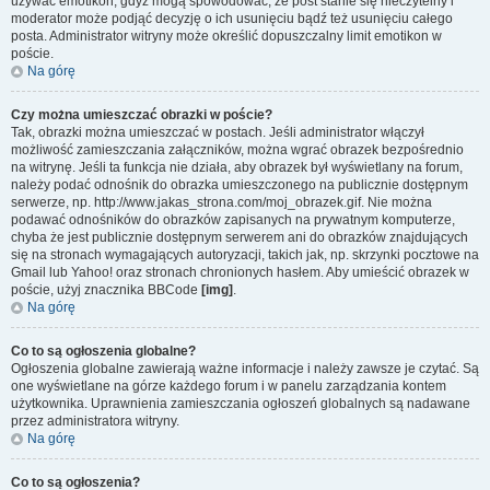
używać emotikon, gdyż mogą spowodować, że post stanie się nieczytelny i
moderator może podjąć decyzję o ich usunięciu bądź też usunięciu całego
posta. Administrator witryny może określić dopuszczalny limit emotikon w
poście.
Na górę
Czy można umieszczać obrazki w poście?
Tak, obrazki można umieszczać w postach. Jeśli administrator włączył
możliwość zamieszczania załączników, można wgrać obrazek bezpośrednio
na witrynę. Jeśli ta funkcja nie działa, aby obrazek był wyświetlany na forum,
należy podać odnośnik do obrazka umieszczonego na publicznie dostępnym
serwerze, np. http://www.jakas_strona.com/moj_obrazek.gif. Nie można
podawać odnośników do obrazków zapisanych na prywatnym komputerze,
chyba że jest publicznie dostępnym serwerem ani do obrazków znajdujących
się na stronach wymagających autoryzacji, takich jak, np. skrzynki pocztowe na
Gmail lub Yahoo! oraz stronach chronionych hasłem. Aby umieścić obrazek w
poście, użyj znacznika BBCode
[img]
.
Na górę
Co to są ogłoszenia globalne?
Ogłoszenia globalne zawierają ważne informacje i należy zawsze je czytać. Są
one wyświetlane na górze każdego forum i w panelu zarządzania kontem
użytkownika. Uprawnienia zamieszczania ogłoszeń globalnych są nadawane
przez administratora witryny.
Na górę
Co to są ogłoszenia?