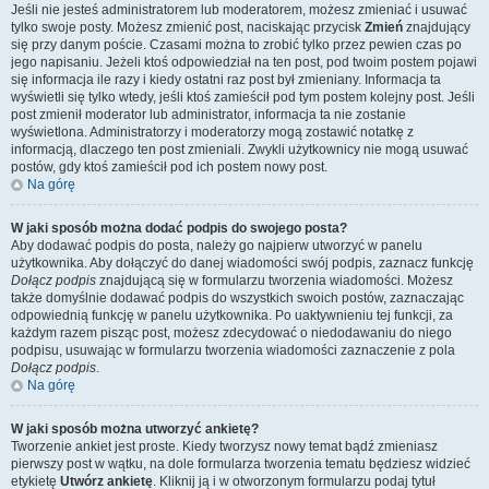
Jeśli nie jesteś administratorem lub moderatorem, możesz zmieniać i usuwać
tylko swoje posty. Możesz zmienić post, naciskając przycisk
Zmień
znajdujący
się przy danym poście. Czasami można to zrobić tylko przez pewien czas po
jego napisaniu. Jeżeli ktoś odpowiedział na ten post, pod twoim postem pojawi
się informacja ile razy i kiedy ostatni raz post był zmieniany. Informacja ta
wyświetli się tylko wtedy, jeśli ktoś zamieścił pod tym postem kolejny post. Jeśli
post zmienił moderator lub administrator, informacja ta nie zostanie
wyświetlona. Administratorzy i moderatorzy mogą zostawić notatkę z
informacją, dlaczego ten post zmieniali. Zwykli użytkownicy nie mogą usuwać
postów, gdy ktoś zamieścił pod ich postem nowy post.
Na górę
W jaki sposób można dodać podpis do swojego posta?
Aby dodawać podpis do posta, należy go najpierw utworzyć w panelu
użytkownika. Aby dołączyć do danej wiadomości swój podpis, zaznacz funkcję
Dołącz podpis
znajdującą się w formularzu tworzenia wiadomości. Możesz
także domyślnie dodawać podpis do wszystkich swoich postów, zaznaczając
odpowiednią funkcję w panelu użytkownika. Po uaktywnieniu tej funkcji, za
każdym razem pisząc post, możesz zdecydować o niedodawaniu do niego
podpisu, usuwając w formularzu tworzenia wiadomości zaznaczenie z pola
Dołącz podpis
.
Na górę
W jaki sposób można utworzyć ankietę?
Tworzenie ankiet jest proste. Kiedy tworzysz nowy temat bądź zmieniasz
pierwszy post w wątku, na dole formularza tworzenia tematu będziesz widzieć
etykietę
Utwórz ankietę
. Kliknij ją i w otworzonym formularzu podaj tytuł