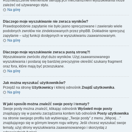
Rozmieszczenie elementów sterujących mechanizmem wyszukiwania może
zależeć od używanego stylu.
Na górę
Dlaczego moje wyszukiwanie nie zwraca wyników?
Prawdopodobnie zapytanie nie było jasno sprecyzowane i zawierało wiele
podobnych zwrotów nie zindeksowanych przez phpBB. Dokładnie sprecyzuj
zapytanie – użyj funkcji dostępnych w wyszukiwaniu zaawansowanym.
Na górę
Dlaczego moje wyszukiwanie zwraca pustą stronę?!
Wyszukiwanie zwróciło zbyt dużo wyników. Użyj zaawansowanego
wyszukiwania i postaraj się bardziej precyzyjnie określić szukany fragment
oraz fora, które mają być przeszukane.
Na górę
Jak można wyszukać użytkowników?
Przejdź na stronę
Użytkownicy
i kliknij odnośnik
Znajdź użytkownika
.
Na górę
W jaki sposób można znaleźć swoje posty i tematy?
Swoje posty można znaleźć, klikając odnośnik
Wyświetl moje posty
znajdujący się w panelu zarządzania kontem lub odnośnik
Posty użytkownika
na stronie swojego profilu lub wybierając „Twoje posty” z menu „Więcej…”
znajdującego się w górnym lewym rogu witryny. Jeśli chcesz wyszukać swoje
tematy, użyj strony wyszukiwania zaawansowanego i skorzystaj z