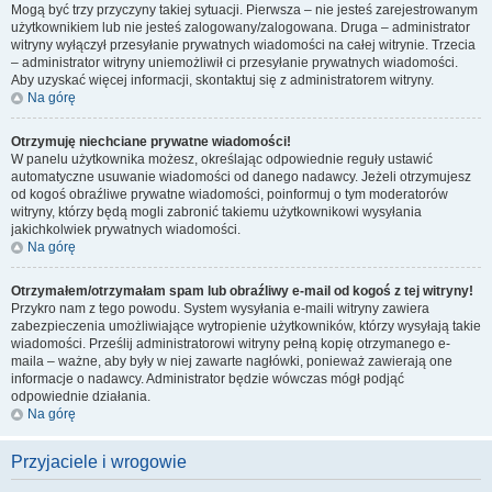
Mogą być trzy przyczyny takiej sytuacji. Pierwsza – nie jesteś zarejestrowanym
użytkownikiem lub nie jesteś zalogowany/zalogowana. Druga – administrator
witryny wyłączył przesyłanie prywatnych wiadomości na całej witrynie. Trzecia
– administrator witryny uniemożliwił ci przesyłanie prywatnych wiadomości.
Aby uzyskać więcej informacji, skontaktuj się z administratorem witryny.
Na górę
Otrzymuję niechciane prywatne wiadomości!
W panelu użytkownika możesz, określając odpowiednie reguły ustawić
automatyczne usuwanie wiadomości od danego nadawcy. Jeżeli otrzymujesz
od kogoś obraźliwe prywatne wiadomości, poinformuj o tym moderatorów
witryny, którzy będą mogli zabronić takiemu użytkownikowi wysyłania
jakichkolwiek prywatnych wiadomości.
Na górę
Otrzymałem/otrzymałam spam lub obraźliwy e-mail od kogoś z tej witryny!
Przykro nam z tego powodu. System wysyłania e-maili witryny zawiera
zabezpieczenia umożliwiające wytropienie użytkowników, którzy wysyłają takie
wiadomości. Prześlij administratorowi witryny pełną kopię otrzymanego e-
maila – ważne, aby były w niej zawarte nagłówki, ponieważ zawierają one
informacje o nadawcy. Administrator będzie wówczas mógł podjąć
odpowiednie działania.
Na górę
Przyjaciele i wrogowie