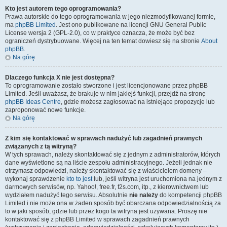
Kto jest autorem tego oprogramowania?
Prawa autorskie do tego oprogramowania w jego niezmodyfikowanej formie,
ma
phpBB Limited
. Jest ono publikowane na licencji GNU General Public
License wersja 2 (GPL-2.0), co w praktyce oznacza, że może być bez
ograniczeń dystrybuowane. Więcej na ten temat dowiesz się na stronie
About
phpBB
.
Na górę
Dlaczego funkcja X nie jest dostępna?
To oprogramowanie zostało stworzone i jest licencjonowane przez phpBB
Limited. Jeśli uważasz, że brakuje w nim jakiejś funkcji, przejdź na stronę
phpBB Ideas Centre
, gdzie możesz zagłosować na istniejące propozycje lub
zaproponować nowe funkcje.
Na górę
Z kim się kontaktować w sprawach nadużyć lub zagadnień prawnych
związanych z tą witryną?
W tych sprawach, należy skontaktować się z jednym z administratorów, których
dane wyświetlone są na liście zespołu administracyjnego. Jeżeli jednak nie
otrzymasz odpowiedzi, należy skontaktować się z właścicielem domeny –
wykonaj sprawdzenie
kto to jest
lub, jeśli witryna jest uruchomiona na jednym z
darmowych serwisów, np. Yahoo!, free.fr, f2s.com, itp., z kierownictwem lub
wydziałem nadużyć tego serwisu. Absolutnie
nie należy
do kompetencji phpBB
Limited i nie może ona w żaden sposób być obarczana odpowiedzialnością za
to w jaki sposób, gdzie lub przez kogo ta witryna jest używana. Proszę nie
kontaktować się z phpBB Limited w sprawach zagadnień prawnych