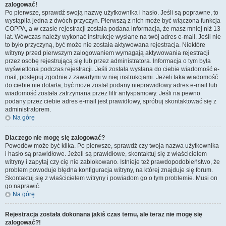
zalogować!
Po pierwsze, sprawdź swoją nazwę użytkownika i hasło. Jeśli są poprawne, to
wystąpiła jedna z dwóch przyczyn. Pierwszą z nich może być włączona funkcja
COPPA, a w czasie rejestracji została podana informacja, że masz mniej niż 13
lat. Wówczas należy wykonać instrukcje wysłane na twój adres e-mail. Jeśli nie
to było przyczyną, być może nie została aktywowana rejestracja. Niektóre
witryny przed pierwszym zalogowaniem wymagają aktywowania rejestracji
przez osobę rejestrującą się lub przez administratora. Informacja o tym była
wyświetlona podczas rejestracji. Jeśli została wysłana do ciebie wiadomość e-
mail, postępuj zgodnie z zawartymi w niej instrukcjami. Jeżeli taka wiadomość
do ciebie nie dotarła, być może został podany nieprawidłowy adres e-mail lub
wiadomość została zatrzymana przez filtr antyspamowy. Jeśli na pewno
podany przez ciebie adres e-mail jest prawidłowy, spróbuj skontaktować się z
administratorem.
Na górę
Dlaczego nie mogę się zalogować?
Powodów może być kilka. Po pierwsze, sprawdź czy twoja nazwa użytkownika
i hasło są prawidłowe. Jeżeli są prawidłowe, skontaktuj się z właścicielem
witryny i zapytaj czy cię nie zablokowano. Istnieje też prawdopodobieństwo, że
problem powoduje błędna konfiguracja witryny, na której znajduje się forum.
Skontaktuj się z właścicielem witryny i powiadom go o tym problemie. Musi on
go naprawić.
Na górę
Rejestracja została dokonana jakiś czas temu, ale teraz nie mogę się
zalogować?!