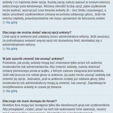
ankiety i co najmniej dwie opcje. Każdą opcję należy wpisać w nowym wierszu
widocznego pola tekstowego. Możesz określić liczbę opcji, jakie użytkownik
może wybrać, wyznaczyć czas trwania ankiety (0 – bez limitu czasowego), a
także umożliwić użytkownikom zmianę wcześniej oddanego głosu. Jeśli nie
widzisz etykiety, prawdopodobnie nie masz uprawnień do tworzenia ankiet.
Na górę
Dlaczego nie można dodać więcej opcji ankiety?
Limit opcji w ankiecie jest ustalany przez administratora witryny. Jeśli uważasz,
że potrzebujesz wstawić więcej opcji niż dozwolony limit, skontaktuj się z
administratorem witryny.
Na górę
W jaki sposób zmienić lub usunąć ankietę?
Podobnie, jak posty, ankiety mogą być zmieniane tylko przez ich autorów,
moderatorów lub administratorów. Aby zmienić ankietę, należy dokonać
zmiany pierwszego posta w wątku, z którym zawsze związana jest ankieta.
Jeśli nikt jeszcze nie oddał głosu w ankiecie, jej autor może usunąć ankietę lub
zmienić jej opcje. Jednakże, jeśli w ankiecie zostały już oddane głosy, tylko
moderatorzy lub administratorzy mogą ją zmienić, lub usunąć. Zapobiega to
modyfikowaniu ankiety w czasie jej trwania.
Na górę
Dlaczego nie mam dostępu do forum?
Niektóre fora mogą być dostępne tylko dla określonych grup lub użytkowników.
Aby przeglądać, czytać, pisać na nich lub wykonywać inne operacje, musisz