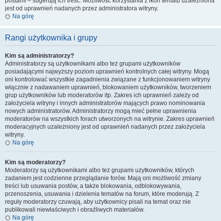
postami – sugerują ich treść. Możliwość korzystania z ikon tematu uzależniona
jest od uprawnień nadanych przez administratora witryny.
Na górę
Rangi użytkownika i grupy
Kim są administratorzy?
Administratorzy są użytkownikami albo też grupami użytkowników
posiadającymi najwyższy poziom uprawnień kontrolnych całej witryny. Mogą
oni kontrolować wszystkie zagadnienia związane z funkcjonowaniem witryny
włącznie z nadawaniem uprawnień, blokowaniem użytkowników, tworzeniem
grup użytkowników lub moderatorów itp. Zakres ich uprawnień zależy od
założyciela witryny i innych administratorów mających prawo nominowania
nowych administratorów. Administratorzy mogą mieć pełne uprawnienia
moderatorów na wszystkich forach utworzonych na witrynie. Zakres uprawnień
moderacyjnych uzależniony jest od uprawnień nadanych przez założyciela
witryny.
Na górę
Kim są moderatorzy?
Moderatorzy są użytkownikami albo też grupami użytkowników, których
zadaniem jest codzienne przeglądanie forów. Mają oni możliwość zmiany
treści lub usuwania postów, a także blokowania, odblokowywania,
przenoszenia, usuwania i dzielenia tematów na forum, które moderują. Z
reguły moderatorzy czuwają, aby użytkownicy pisali na temat oraz nie
publikowali niewłaściwych i obraźliwych materiałów.
Na górę