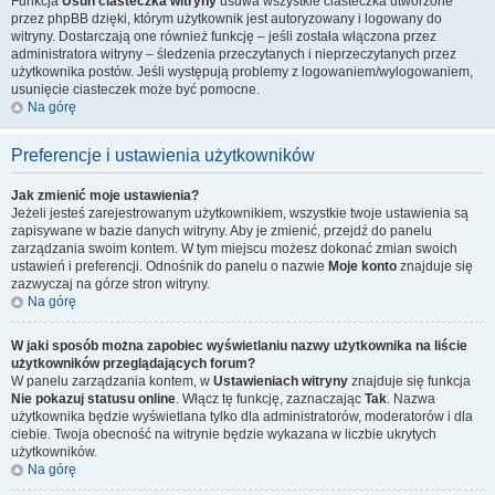
Funkcja
Usuń ciasteczka witryny
usuwa wszystkie ciasteczka utworzone
przez phpBB dzięki, którym użytkownik jest autoryzowany i logowany do
witryny. Dostarczają one również funkcję – jeśli została włączona przez
administratora witryny – śledzenia przeczytanych i nieprzeczytanych przez
użytkownika postów. Jeśli występują problemy z logowaniem/wylogowaniem,
usunięcie ciasteczek może być pomocne.
Na górę
Preferencje i ustawienia użytkowników
Jak zmienić moje ustawienia?
Jeżeli jesteś zarejestrowanym użytkownikiem, wszystkie twoje ustawienia są
zapisywane w bazie danych witryny. Aby je zmienić, przejdź do panelu
zarządzania swoim kontem. W tym miejscu możesz dokonać zmian swoich
ustawień i preferencji. Odnośnik do panelu o nazwie
Moje konto
znajduje się
zazwyczaj na górze stron witryny.
Na górę
W jaki sposób można zapobiec wyświetlaniu nazwy użytkownika na liście
użytkowników przeglądających forum?
W panelu zarządzania kontem, w
Ustawieniach witryny
znajduje się funkcja
Nie pokazuj statusu online
. Włącz tę funkcję, zaznaczając
Tak
. Nazwa
użytkownika będzie wyświetlana tylko dla administratorów, moderatorów i dla
ciebie. Twoja obecność na witrynie będzie wykazana w liczbie ukrytych
użytkowników.
Na górę