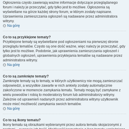
Ogłoszenia często zawierają ważne informacje dotyczące przeglądanego
forum i należy je przeczytać, gdy tylko jest to możliwe. Ogłoszenia są
wyświetlane na górze każdej strony forum, w którym zostały napisane.
Uprawnienia zamieszczania ogłoszeń są nadawane przez administratora
witryny.
Na górę
Co to są przyklejone tematy?
Przyklejone tematy są wyświetlane pod ogłoszeniami na pierwszej stronie
przeglądu tematów. Często są one dość ważne, więc należy je przeczytać, gdy
tylko jest to możliwe. Podobnie, jak uprawnienia zamieszczania ogłoszeń i
globalnych ogłoszeń, uprawnienia przyklejania tematów są nadawane przez
administratora witryny.
Na górę
Co to są zamknięte tematy?
Zamknięte tematy są to tematy, w których użytkownicy nie mogą zamieszczać
odpowiedzi, a wszystkie zawarte w nich ankiety zostały automatycznie
zakończone w momencie zamykania tematu. Tematy mogą być zamykane z
wielu powodów i robią to moderatorzy forum lub administratorzy witryny.
Zależnie od uprawnień nadanych przez administratora witryny użytkownik
może mieć możliwość zamykania swoich tematów.
Na górę
Co to są ikony tematu?
Ikony tematu są obrazkami wybieranymi przez autora tematu skojarzonymi z