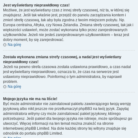
Jest wyświetlany nieprawidłowy czas!
Możliwe, że jest wyświetlany czas z innej strefy czasowej, niż ta, w której się
znajdujesz. Jeśli tak właśnie jest, przejdź do panelu zarządzania kontem i
zmień strefę czasową, tak aby była zgodna z twoim miejscem pobytu. Np.
Europa centralna, Afryka, czy Nowa Zelandia. Zmiana strefy czasowej, tak jak i
większości ustawień, może zostać wykonana tylko przez zarejestrowanych
użytkowników. Jeżeli nie jesteś zarejestrowanym użytkownikiem – teraz jest
dobry moment, by się zarejestrować.
Na górę
Została wykonana zmiana strefy czasowej, a nadal jest wyświetlany
nieprawidłowy czas!
Jeżeli na pewno strefa czasowa została ustawiona prawidłowo, a czas nadal
jest wyświetlany nieprawidłowo, oznacza to, że czas na serwerze jest
ustawiony nieprawidłowo. Poinformuj o tym administratora, by naprawił
problem.
Na górę
Mojego języka nie ma na liście!
Być może administrator nie zainstalował pakietu zawierającego twoją wersję
językową albo nikt jeszcze nie przetłumaczył phpBB3 na twój język. Zapytaj
administratora witryny czy może zainstalować pakiet językowy, którego
potrzebujesz. Jeśli pakiet dla twojego języka nie istnieje, może spróbujesz go
utworzyć. Więcej informacji na ten temat można znaleźć na stronie
internetowej phpBB Limited. Na dole każdej strony tej witryny znajduje się
odnośnik do portalu phpBB Limited.