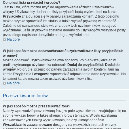
Co to jest lista przyjaciół i wrogów?
Jest to lista, którą można użyć do organizowania różnych użytkowników
witryny. Użytkownicy dodani do listy przyjaciół będą wyświetleni na karcie
Przyjaciele
znajdującej się w panelu zarządzania kontem. Z tego poziomu
można szybko sprawdzić ich status, a także wysłać prywatną wiadomość.
Zależnie od używanego stylu witryny, posty tych użytkowników mogą być
wyróżniane. Jeśli użytkownik zostanie dodany do listy wrogów, wszystkie posty
przez niego napisane domyślnie nie będą wyświetlane.
Na górę
W jaki sposób można dodawać/usuwać użytkowników z listy przyjaciół lub
wrogów?
Można dodawać użytkowników na dwa sposoby. Po pierwsze, klikając w
profilu wybranego użytkownika odnośnik
Dodaj do przyjaciół
lub
Dodaj do
wrogów
. Po drugie, przejść do panelu zarządzania swoim kontem i tam na
karcie
Przyjaciele i wrogowie
wprowadzić odpowiednie dane użytkownika. Na
tej samej karcie można także usuwać użytkowników z list.
Na górę
Przeszukiwanie forów
W jaki sposób można przeszukiwać fora?
Należy wprowadzić poszukiwaną frazę w pole wyszukiwania znajdujące się na
stronie wykazu forów, a także stronach forów i tematów. W celu uzyskania
zaawansowanych funkcji wyszukiwania, należy kliknąć odnośnik
Wyszukiwanie zaawansowane
dostępny na wszystkich stronach witryny.