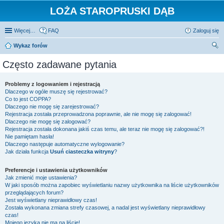
LOŻA STAROPRUSKI DĄB
Więcej…
FAQ
Zaloguj się
Wykaz forów
zu
Często zadawane pytania
kaj
Problemy z logowaniem i rejestracją
Dlaczego w ogóle muszę się rejestrować?
Co to jest COPPA?
Dlaczego nie mogę się zarejestrować?
Rejestracja została przeprowadzona poprawnie, ale nie mogę się zalogować!
Dlaczego nie mogę się zalogować?
Rejestracja została dokonana jakiś czas temu, ale teraz nie mogę się zalogować?!
Nie pamiętam hasła!
Dlaczego następuje automatyczne wylogowanie?
Jak działa funkcja
Usuń ciasteczka witryny
?
Preferencje i ustawienia użytkowników
Jak zmienić moje ustawienia?
W jaki sposób można zapobiec wyświetlaniu nazwy użytkownika na liście użytkowników
przeglądających forum?
Jest wyświetlany nieprawidłowy czas!
Została wykonana zmiana strefy czasowej, a nadal jest wyświetlany nieprawidłowy
czas!
Mojego języka nie ma na liście!