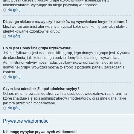
grupy. Jeśli chcesz utworzyć grupę użytkowników, skontaktuj się z
administratorem, wysyłając do niego prywatną wiadomość.
Na górę
Dlaczego niektóre nazwy użytkowników są wyświetlane innymi kolorami?
Możliwe, że administrator witryny przypisał kolor członkom grupy, aby ułatwić
identyfikowanie członków tej grupy.
Na górę
Co to jest
Domyślna grupa użytkownika
?
Jeżeli użytkownik jest członkiem kilku grup, jego domyślna grupa jest używana
do określenia, jaki kolor i ranga będzie domyślnie dla niego wyświetlana.
Administrator witryny może nadać użytkownikowi uprawnienia do zmiany
domyślnej grupy. Wówczas można to zrobić z poziomu panelu zarządzania
kontem.
Na górę
Czym jest odnośnik
Zespół administracyjny
?
Odnośnik ten prowadzi do strony z listą osób odpowiedzialnych za forum, na
której znajduje się spis administratorów i moderatorów oraz inne dane, takie
jak fora przez nich moderowane.
Na górę
Prywatne wiadomości
Nie mogę wysyłać prywatnych wiadomości!