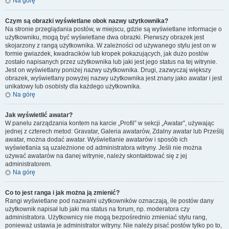
Na górę
Czym są obrazki wyświetlane obok nazwy użytkownika?
Na stronie przeglądania postów, w miejscu, gdzie są wyświetlane informacje o
użytkowniku, mogą być wyświetlane dwa obrazki. Pierwszy obrazek jest
skojarzony z rangą użytkownika. W zależności od używanego stylu jest on w
formie gwiazdek, kwadracików lub kropek pokazujących, jak dużo postów
zostało napisanych przez użytkownika lub jaki jest jego status na tej witrynie.
Jest on wyświetlany poniżej nazwy użytkownika. Drugi, zazwyczaj większy
obrazek, wyświetlany powyżej nazwy użytkownika jest znany jako awatar i jest
unikatowy lub osobisty dla każdego użytkownika.
Na górę
Jak wyświetlić awatar?
W panelu zarządzania kontem na karcie „Profil” w sekcji „Awatar”, używając
jednej z czterech metod: Gravatar, Galeria awatarów, Zdalny awatar lub Prześlij
awatar, można dodać awatar. Wyświetlanie awatarów i sposób ich
wyświetlania są uzależnione od administratora witryny. Jeśli nie można
używać awatarów na danej witrynie, należy skontaktować się z jej
administratorem.
Na górę
Co to jest ranga i jak można ją zmienić?
Rangi wyświetlane pod nazwami użytkowników oznaczają, ile postów dany
użytkownik napisał lub jaki ma status na forum, np. moderatora czy
administratora. Użytkownicy nie mogą bezpośrednio zmieniać stylu rang,
ponieważ ustawia je administrator witryny. Nie należy pisać postów tylko po to,