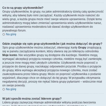
Co to są grupy użytkowników?
Grupy użytkowników, to grupy, na jakie administratorzy dzielą całą społeczność
witryny, aby łatwiej było nimi zarządzać. Każdy użytkownik może należeć do
wielu grup, a każda grupa może mieć swoje własne uprawnienia. Dzięki temu
administratorzy mogą łatwo zmieniać uprawnienia wielu użytkowników naraz,
nadawać uprawnienia moderatora lub dawać dostęp użytkownikom do
prywatnego forum.
Na górę
Gdzie znajduje się spis grup użytkowników i jak można dołączyć do grupy?
Spis grup użytkowników można zobaczyć, otwierając kartę
Grupy
znajdującą
się w panelu zarządzania kontem, który otwiera się po kliknięciu odnośnika
Moje konto
. Nie wszystkie grupy są dostępne dla każdego. Niektóre mogą
wymagać akceptacji przyjęcia nowego członka, niektóre mogą być zamknięte,
a jeszcze inne mogą mieć ukrytych członków. Użytkownik może poprosić o
przyjęcie do danej grupy, naciskając odpowiedni przycisk. Prośba o przyjęcie
do grupy, która wymaga akceptacji przyjęcia nowego członka, musi zostać
zaakceptowana przez lidera grupy. Może on poprosić użytkownika o podanie
wyjaśnień, dlaczego chce on dołączyć do tej grupy. W przypadku otrzymania
negatywnej decyzji, proszę nie nękać lidera grupy pytaniami – widocznie miał
on swoje powody.
Na górę
W jaki sposób można zostać liderem grupy?
Lidera grupy zazwyczaj mianuje administrator witryny podczas tworzenia