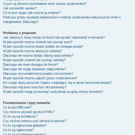
Czym są obrazki wyświetlane obok nazwy użytkownika?
Jak wyświetlić awatar?
Co to jest ranga i jak można ją zmienić?
Podczas próby wysłania wiadomości e-mail do użytkownika witryna prosi mnie o
zalogowanie. Dlaczego?
Problemy z pisaniem
Jak utworzyć nowy temat na forum lub wysłać odpowiedź w temacie?
W jaki sposób można zmienić lub usunąć post?
W jaki sposób można dodać podpis do swojego posta?
W jaki sposób można utworzyć ankietę?
Dlaczego nie można dodać więcej opcji ankiety?
W jaki sposób zmienić lub usunąć ankietę?
Dlaczego nie mam dostępu do forum?
Dlaczego nie mogę dodawać załączników?
Dlaczego otrzymałem/otrzymałam ostrzeżenie?
W jaki sposób można zgłosić posty moderatorowi?
Do czego służy przycisk
Zapisz
znajdujący się w oknie tworzenia tematu?
Dlaczego mój post musi być akceptowany?
W jaki sposób mogę przesunąć swój temat na górę strony tematów?
Formatowanie i typy tematów
Co to jest BBCode?
Czy można używać języka HTML?
Co to są są emotikony?
Czy można umieszczać obrazki w poście?
Co to są ogłoszenia globalne?
Co to są ogłoszenia?
Co to są przyklejone tematy?