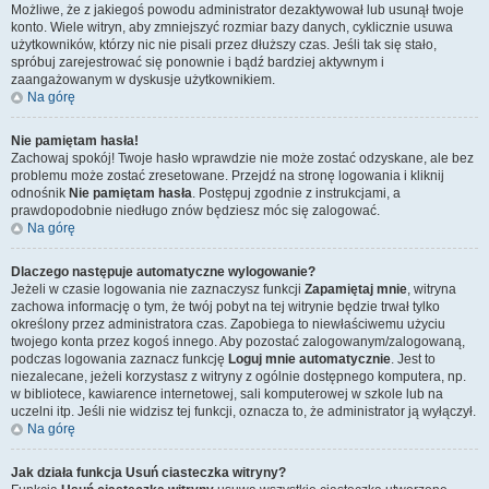
Możliwe, że z jakiegoś powodu administrator dezaktywował lub usunął twoje
konto. Wiele witryn, aby zmniejszyć rozmiar bazy danych, cyklicznie usuwa
użytkowników, którzy nic nie pisali przez dłuższy czas. Jeśli tak się stało,
spróbuj zarejestrować się ponownie i bądź bardziej aktywnym i
zaangażowanym w dyskusje użytkownikiem.
Na górę
Nie pamiętam hasła!
Zachowaj spokój! Twoje hasło wprawdzie nie może zostać odzyskane, ale bez
problemu może zostać zresetowane. Przejdź na stronę logowania i kliknij
odnośnik
Nie pamiętam hasła
. Postępuj zgodnie z instrukcjami, a
prawdopodobnie niedługo znów będziesz móc się zalogować.
Na górę
Dlaczego następuje automatyczne wylogowanie?
Jeżeli w czasie logowania nie zaznaczysz funkcji
Zapamiętaj mnie
, witryna
zachowa informację o tym, że twój pobyt na tej witrynie będzie trwał tylko
określony przez administratora czas. Zapobiega to niewłaściwemu użyciu
twojego konta przez kogoś innego. Aby pozostać zalogowanym/zalogowaną,
podczas logowania zaznacz funkcję
Loguj mnie automatycznie
. Jest to
niezalecane, jeżeli korzystasz z witryny z ogólnie dostępnego komputera, np.
w bibliotece, kawiarence internetowej, sali komputerowej w szkole lub na
uczelni itp. Jeśli nie widzisz tej funkcji, oznacza to, że administrator ją wyłączył.
Na górę
Jak działa funkcja
Usuń ciasteczka witryny
?