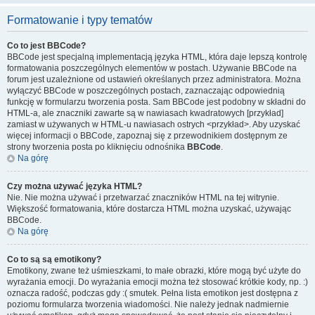
Formatowanie i typy tematów
Co to jest BBCode?
BBCode jest specjalną implementacją języka HTML, która daje lepszą kontrolę
formatowania poszczególnych elementów w postach. Używanie BBCode na
forum jest uzależnione od ustawień określanych przez administratora. Można
wyłączyć BBCode w poszczególnych postach, zaznaczając odpowiednią
funkcję w formularzu tworzenia posta. Sam BBCode jest podobny w składni do
HTML-a, ale znaczniki zawarte są w nawiasach kwadratowych [przykład]
zamiast w używanych w HTML-u nawiasach ostrych <przykład>. Aby uzyskać
więcej informacji o BBCode, zapoznaj się z przewodnikiem dostępnym ze
strony tworzenia posta po kliknięciu odnośnika
BBCode
.
Na górę
Czy można używać języka HTML?
Nie. Nie można używać i przetwarzać znaczników HTML na tej witrynie.
Większość formatowania, które dostarcza HTML można uzyskać, używając
BBCode.
Na górę
Co to są są emotikony?
Emotikony, zwane też uśmieszkami, to małe obrazki, które mogą być użyte do
wyrażania emocji. Do wyrażania emocji można też stosować krótkie kody, np. :)
oznacza radość, podczas gdy :( smutek. Pełna lista emotikon jest dostępna z
poziomu formularza tworzenia wiadomości. Nie należy jednak nadmiernie