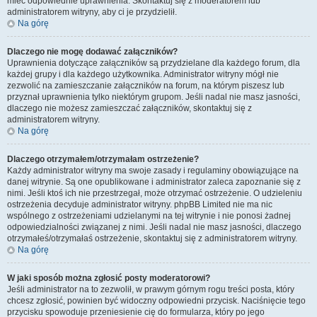
mieć odpowiednie uprawnienia. Skontaktuj się z moderatorem lub
administratorem witryny, aby ci je przydzielił.
Na górę
Dlaczego nie mogę dodawać załączników?
Uprawnienia dotyczące załączników są przydzielane dla każdego forum, dla
każdej grupy i dla każdego użytkownika. Administrator witryny mógł nie
zezwolić na zamieszczanie załączników na forum, na którym piszesz lub
przyznał uprawnienia tylko niektórym grupom. Jeśli nadal nie masz jasności,
dlaczego nie możesz zamieszczać załączników, skontaktuj się z
administratorem witryny.
Na górę
Dlaczego otrzymałem/otrzymałam ostrzeżenie?
Każdy administrator witryny ma swoje zasady i regulaminy obowiązujące na
danej witrynie. Są one opublikowane i administrator zaleca zapoznanie się z
nimi. Jeśli ktoś ich nie przestrzegał, może otrzymać ostrzeżenie. O udzieleniu
ostrzeżenia decyduje administrator witryny. phpBB Limited nie ma nic
wspólnego z ostrzeżeniami udzielanymi na tej witrynie i nie ponosi żadnej
odpowiedzialności związanej z nimi. Jeśli nadal nie masz jasności, dlaczego
otrzymałeś/otrzymałaś ostrzeżenie, skontaktuj się z administratorem witryny.
Na górę
W jaki sposób można zgłosić posty moderatorowi?
Jeśli administrator na to zezwolił, w prawym górnym rogu treści posta, który
chcesz zgłosić, powinien być widoczny odpowiedni przycisk. Naciśnięcie tego
przycisku spowoduje przeniesienie cię do formularza, który po jego