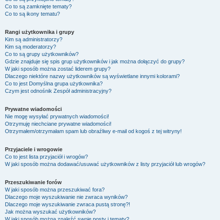
Co to są zamknięte tematy?
Co to są ikony tematu?
Rangi użytkownika i grupy
Kim są administratorzy?
Kim są moderatorzy?
Co to są grupy użytkowników?
Gdzie znajduje się spis grup użytkowników i jak można dołączyć do grupy?
W jaki sposób można zostać liderem grupy?
Dlaczego niektóre nazwy użytkowników są wyświetlane innymi kolorami?
Co to jest
Domyślna grupa użytkownika
?
Czym jest odnośnik
Zespół administracyjny
?
Prywatne wiadomości
Nie mogę wysyłać prywatnych wiadomości!
Otrzymuję niechciane prywatne wiadomości!
Otrzymałem/otrzymałam spam lub obraźliwy e-mail od kogoś z tej witryny!
Przyjaciele i wrogowie
Co to jest lista przyjaciół i wrogów?
W jaki sposób można dodawać/usuwać użytkowników z listy przyjaciół lub wrogów?
Przeszukiwanie forów
W jaki sposób można przeszukiwać fora?
Dlaczego moje wyszukiwanie nie zwraca wyników?
Dlaczego moje wyszukiwanie zwraca pustą stronę?!
Jak można wyszukać użytkowników?
W jaki sposób można znaleźć swoje posty i tematy?