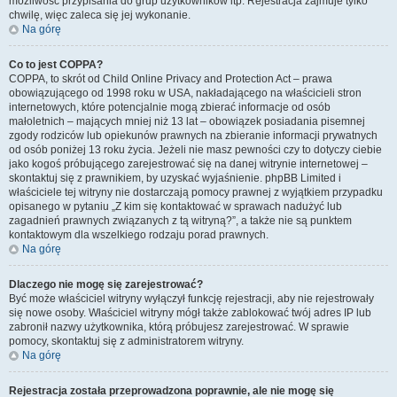
możliwość przypisania do grup użytkowników itp. Rejestracja zajmuje tylko
chwilę, więc zaleca się jej wykonanie.
Na górę
Co to jest COPPA?
COPPA, to skrót od Child Online Privacy and Protection Act – prawa
obowiązującego od 1998 roku w USA, nakładającego na właścicieli stron
internetowych, które potencjalnie mogą zbierać informacje od osób
małoletnich – mających mniej niż 13 lat – obowiązek posiadania pisemnej
zgody rodziców lub opiekunów prawnych na zbieranie informacji prywatnych
od osób poniżej 13 roku życia. Jeżeli nie masz pewności czy to dotyczy ciebie
jako kogoś próbującego zarejestrować się na danej witrynie internetowej –
skontaktuj się z prawnikiem, by uzyskać wyjaśnienie. phpBB Limited i
właściciele tej witryny nie dostarczają pomocy prawnej z wyjątkiem przypadku
opisanego w pytaniu „Z kim się kontaktować w sprawach nadużyć lub
zagadnień prawnych związanych z tą witryną?”, a także nie są punktem
kontaktowym dla wszelkiego rodzaju porad prawnych.
Na górę
Dlaczego nie mogę się zarejestrować?
Być może właściciel witryny wyłączył funkcję rejestracji, aby nie rejestrowały
się nowe osoby. Właściciel witryny mógł także zablokować twój adres IP lub
zabronił nazwy użytkownika, którą próbujesz zarejestrować. W sprawie
pomocy, skontaktuj się z administratorem witryny.
Na górę
Rejestracja została przeprowadzona poprawnie, ale nie mogę się