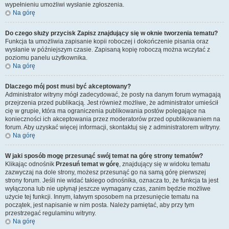
wypełnieniu umożliwi wysłanie zgłoszenia.
Na górę
Do czego służy przycisk
Zapisz
znajdujący się w oknie tworzenia tematu?
Funkcja ta umożliwia zapisanie kopii roboczej i dokończenie pisania oraz
wysłanie w późniejszym czasie. Zapisaną kopię roboczą można wczytać z
poziomu panelu użytkownika.
Na górę
Dlaczego mój post musi być akceptowany?
Administrator witryny mógł zadecydować, że posty na danym forum wymagają
przejrzenia przed publikacją. Jest również możliwe, że administrator umieścił
cię w grupie, która ma ograniczenia publikowania postów polegające na
konieczności ich akceptowania przez moderatorów przed opublikowaniem na
forum. Aby uzyskać więcej informacji, skontaktuj się z administratorem witryny.
Na górę
W jaki sposób mogę przesunąć swój temat na górę strony tematów?
Klikając odnośnik
Przesuń temat w górę
, znajdujący się w widoku tematu
zazwyczaj na dole strony, możesz przesunąć go na samą górę pierwszej
strony forum. Jeśli nie widać takiego odnośnika, oznacza to, że funkcja ta jest
wyłączona lub nie upłynął jeszcze wymagany czas, zanim będzie możliwe
użycie tej funkcji. Innym, łatwym sposobem na przesunięcie tematu na
początek, jest napisanie w nim posta. Należy pamiętać, aby przy tym
przestrzegać regulaminu witryny.
Na górę