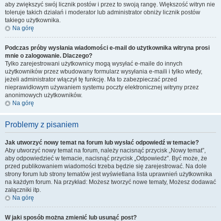
aby zwiększyć swój licznik postów i przez to swoją rangę. Większość witryn nie
toleruje takich działań i moderator lub administrator obniży licznik postów
takiego użytkownika.
Na górę
Podczas próby wysłania wiadomości e-mail do użytkownika witryna prosi
mnie o zalogowanie. Dlaczego?
Tylko zarejestrowani użytkownicy mogą wysyłać e-maile do innych
użytkowników przez wbudowany formularz wysyłania e-maili i tylko wtedy,
jeżeli administrator włączył tę funkcję. Ma to zabezpieczać przed
nieprawidłowym używaniem systemu poczty elektronicznej witryny przez
anonimowych użytkowników.
Na górę
Problemy z pisaniem
Jak utworzyć nowy temat na forum lub wysłać odpowiedź w temacie?
Aby utworzyć nowy temat na forum, należy nacisnąć przycisk „Nowy temat”,
aby odpowiedzieć w temacie, nacisnąć przycisk „Odpowiedz”. Być może, że
przed publikowaniem wiadomości trzeba będzie się zarejestrować. Na dole
strony forum lub strony tematów jest wyświetlana lista uprawnień użytkownika
na każdym forum. Na przykład: Możesz tworzyć nowe tematy, Możesz dodawać
załączniki itp.
Na górę
W jaki sposób można zmienić lub usunąć post?