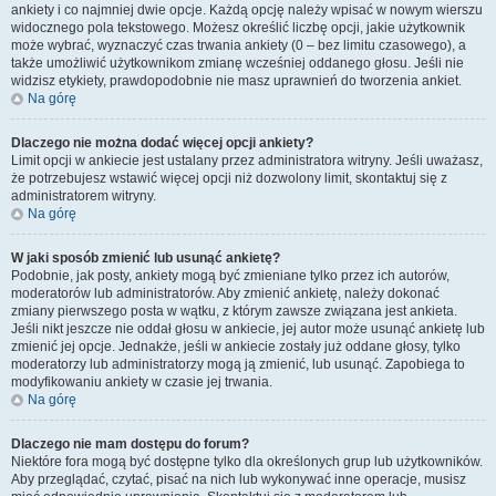
ankiety i co najmniej dwie opcje. Każdą opcję należy wpisać w nowym wierszu
widocznego pola tekstowego. Możesz określić liczbę opcji, jakie użytkownik
może wybrać, wyznaczyć czas trwania ankiety (0 – bez limitu czasowego), a
także umożliwić użytkownikom zmianę wcześniej oddanego głosu. Jeśli nie
widzisz etykiety, prawdopodobnie nie masz uprawnień do tworzenia ankiet.
Na górę
Dlaczego nie można dodać więcej opcji ankiety?
Limit opcji w ankiecie jest ustalany przez administratora witryny. Jeśli uważasz,
że potrzebujesz wstawić więcej opcji niż dozwolony limit, skontaktuj się z
administratorem witryny.
Na górę
W jaki sposób zmienić lub usunąć ankietę?
Podobnie, jak posty, ankiety mogą być zmieniane tylko przez ich autorów,
moderatorów lub administratorów. Aby zmienić ankietę, należy dokonać
zmiany pierwszego posta w wątku, z którym zawsze związana jest ankieta.
Jeśli nikt jeszcze nie oddał głosu w ankiecie, jej autor może usunąć ankietę lub
zmienić jej opcje. Jednakże, jeśli w ankiecie zostały już oddane głosy, tylko
moderatorzy lub administratorzy mogą ją zmienić, lub usunąć. Zapobiega to
modyfikowaniu ankiety w czasie jej trwania.
Na górę
Dlaczego nie mam dostępu do forum?
Niektóre fora mogą być dostępne tylko dla określonych grup lub użytkowników.
Aby przeglądać, czytać, pisać na nich lub wykonywać inne operacje, musisz