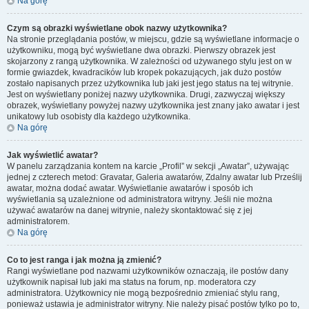
Na górę
Czym są obrazki wyświetlane obok nazwy użytkownika?
Na stronie przeglądania postów, w miejscu, gdzie są wyświetlane informacje o
użytkowniku, mogą być wyświetlane dwa obrazki. Pierwszy obrazek jest
skojarzony z rangą użytkownika. W zależności od używanego stylu jest on w
formie gwiazdek, kwadracików lub kropek pokazujących, jak dużo postów
zostało napisanych przez użytkownika lub jaki jest jego status na tej witrynie.
Jest on wyświetlany poniżej nazwy użytkownika. Drugi, zazwyczaj większy
obrazek, wyświetlany powyżej nazwy użytkownika jest znany jako awatar i jest
unikatowy lub osobisty dla każdego użytkownika.
Na górę
Jak wyświetlić awatar?
W panelu zarządzania kontem na karcie „Profil” w sekcji „Awatar”, używając
jednej z czterech metod: Gravatar, Galeria awatarów, Zdalny awatar lub Prześlij
awatar, można dodać awatar. Wyświetlanie awatarów i sposób ich
wyświetlania są uzależnione od administratora witryny. Jeśli nie można
używać awatarów na danej witrynie, należy skontaktować się z jej
administratorem.
Na górę
Co to jest ranga i jak można ją zmienić?
Rangi wyświetlane pod nazwami użytkowników oznaczają, ile postów dany
użytkownik napisał lub jaki ma status na forum, np. moderatora czy
administratora. Użytkownicy nie mogą bezpośrednio zmieniać stylu rang,
ponieważ ustawia je administrator witryny. Nie należy pisać postów tylko po to,