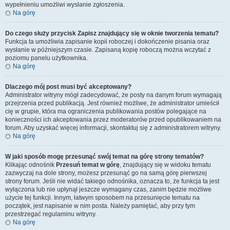
wypełnieniu umożliwi wysłanie zgłoszenia.
Na górę
Do czego służy przycisk
Zapisz
znajdujący się w oknie tworzenia tematu?
Funkcja ta umożliwia zapisanie kopii roboczej i dokończenie pisania oraz
wysłanie w późniejszym czasie. Zapisaną kopię roboczą można wczytać z
poziomu panelu użytkownika.
Na górę
Dlaczego mój post musi być akceptowany?
Administrator witryny mógł zadecydować, że posty na danym forum wymagają
przejrzenia przed publikacją. Jest również możliwe, że administrator umieścił
cię w grupie, która ma ograniczenia publikowania postów polegające na
konieczności ich akceptowania przez moderatorów przed opublikowaniem na
forum. Aby uzyskać więcej informacji, skontaktuj się z administratorem witryny.
Na górę
W jaki sposób mogę przesunąć swój temat na górę strony tematów?
Klikając odnośnik
Przesuń temat w górę
, znajdujący się w widoku tematu
zazwyczaj na dole strony, możesz przesunąć go na samą górę pierwszej
strony forum. Jeśli nie widać takiego odnośnika, oznacza to, że funkcja ta jest
wyłączona lub nie upłynął jeszcze wymagany czas, zanim będzie możliwe
użycie tej funkcji. Innym, łatwym sposobem na przesunięcie tematu na
początek, jest napisanie w nim posta. Należy pamiętać, aby przy tym
przestrzegać regulaminu witryny.
Na górę