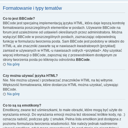
Formatowanie i typy tematów
Co to jest BBCode?
BBCode jest specjalną implementacją języka HTML, która daje lepszą kontrolę
formatowania poszczególnych elementów w postach. Używanie BBCode na
forum jest uzależnione od ustawień określanych przez administratora. Można
wyłączyć BBCode w poszczególnych postach, zaznaczając odpowiednią
funkcję w formularzu tworzenia posta. Sam BBCode jest podobny w składni do
HTML-a, ale znaczniki zawarte są w nawiasach kwadratowych [przykład]
zamiast w używanych w HTML-u nawiasach ostrych <przykład>. Aby uzyskać
więcej informacji o BBCode, zapoznaj się z przewodnikiem dostępnym ze
strony tworzenia posta po kliknięciu odnośnika
BBCode
.
Na górę
Czy można używać języka HTML?
Nie. Nie można używać i przetwarzać znaczników HTML na tej witrynie.
Większość formatowania, które dostarcza HTML można uzyskać, używając
BBCode.
Na górę
Co to są są emotikony?
Emotikony, zwane też uśmieszkami, to małe obrazki, które mogą być użyte do
wyrażania emocji. Do wyrażania emocji można też stosować krótkie kody, np. :)
oznacza radość, podczas gdy :( smutek. Pełna lista emotikon jest dostępna z
poziomu formularza tworzenia wiadomości. Nie należy jednak nadmiernie