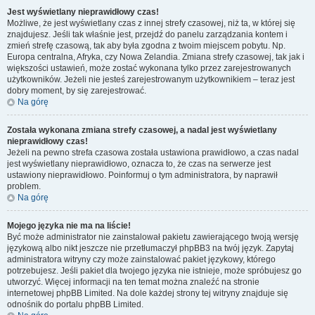
Jest wyświetlany nieprawidłowy czas!
Możliwe, że jest wyświetlany czas z innej strefy czasowej, niż ta, w której się
znajdujesz. Jeśli tak właśnie jest, przejdź do panelu zarządzania kontem i
zmień strefę czasową, tak aby była zgodna z twoim miejscem pobytu. Np.
Europa centralna, Afryka, czy Nowa Zelandia. Zmiana strefy czasowej, tak jak i
większości ustawień, może zostać wykonana tylko przez zarejestrowanych
użytkowników. Jeżeli nie jesteś zarejestrowanym użytkownikiem – teraz jest
dobry moment, by się zarejestrować.
Na górę
Została wykonana zmiana strefy czasowej, a nadal jest wyświetlany
nieprawidłowy czas!
Jeżeli na pewno strefa czasowa została ustawiona prawidłowo, a czas nadal
jest wyświetlany nieprawidłowo, oznacza to, że czas na serwerze jest
ustawiony nieprawidłowo. Poinformuj o tym administratora, by naprawił
problem.
Na górę
Mojego języka nie ma na liście!
Być może administrator nie zainstalował pakietu zawierającego twoją wersję
językową albo nikt jeszcze nie przetłumaczył phpBB3 na twój język. Zapytaj
administratora witryny czy może zainstalować pakiet językowy, którego
potrzebujesz. Jeśli pakiet dla twojego języka nie istnieje, może spróbujesz go
utworzyć. Więcej informacji na ten temat można znaleźć na stronie
internetowej phpBB Limited. Na dole każdej strony tej witryny znajduje się
odnośnik do portalu phpBB Limited.