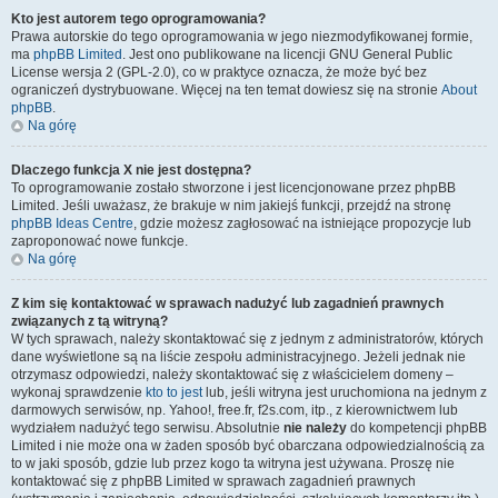
Kto jest autorem tego oprogramowania?
Prawa autorskie do tego oprogramowania w jego niezmodyfikowanej formie,
ma
phpBB Limited
. Jest ono publikowane na licencji GNU General Public
License wersja 2 (GPL-2.0), co w praktyce oznacza, że może być bez
ograniczeń dystrybuowane. Więcej na ten temat dowiesz się na stronie
About
phpBB
.
Na górę
Dlaczego funkcja X nie jest dostępna?
To oprogramowanie zostało stworzone i jest licencjonowane przez phpBB
Limited. Jeśli uważasz, że brakuje w nim jakiejś funkcji, przejdź na stronę
phpBB Ideas Centre
, gdzie możesz zagłosować na istniejące propozycje lub
zaproponować nowe funkcje.
Na górę
Z kim się kontaktować w sprawach nadużyć lub zagadnień prawnych
związanych z tą witryną?
W tych sprawach, należy skontaktować się z jednym z administratorów, których
dane wyświetlone są na liście zespołu administracyjnego. Jeżeli jednak nie
otrzymasz odpowiedzi, należy skontaktować się z właścicielem domeny –
wykonaj sprawdzenie
kto to jest
lub, jeśli witryna jest uruchomiona na jednym z
darmowych serwisów, np. Yahoo!, free.fr, f2s.com, itp., z kierownictwem lub
wydziałem nadużyć tego serwisu. Absolutnie
nie należy
do kompetencji phpBB
Limited i nie może ona w żaden sposób być obarczana odpowiedzialnością za
to w jaki sposób, gdzie lub przez kogo ta witryna jest używana. Proszę nie
kontaktować się z phpBB Limited w sprawach zagadnień prawnych