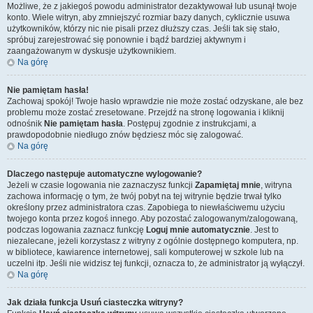
Możliwe, że z jakiegoś powodu administrator dezaktywował lub usunął twoje
konto. Wiele witryn, aby zmniejszyć rozmiar bazy danych, cyklicznie usuwa
użytkowników, którzy nic nie pisali przez dłuższy czas. Jeśli tak się stało,
spróbuj zarejestrować się ponownie i bądź bardziej aktywnym i
zaangażowanym w dyskusje użytkownikiem.
Na górę
Nie pamiętam hasła!
Zachowaj spokój! Twoje hasło wprawdzie nie może zostać odzyskane, ale bez
problemu może zostać zresetowane. Przejdź na stronę logowania i kliknij
odnośnik
Nie pamiętam hasła
. Postępuj zgodnie z instrukcjami, a
prawdopodobnie niedługo znów będziesz móc się zalogować.
Na górę
Dlaczego następuje automatyczne wylogowanie?
Jeżeli w czasie logowania nie zaznaczysz funkcji
Zapamiętaj mnie
, witryna
zachowa informację o tym, że twój pobyt na tej witrynie będzie trwał tylko
określony przez administratora czas. Zapobiega to niewłaściwemu użyciu
twojego konta przez kogoś innego. Aby pozostać zalogowanym/zalogowaną,
podczas logowania zaznacz funkcję
Loguj mnie automatycznie
. Jest to
niezalecane, jeżeli korzystasz z witryny z ogólnie dostępnego komputera, np.
w bibliotece, kawiarence internetowej, sali komputerowej w szkole lub na
uczelni itp. Jeśli nie widzisz tej funkcji, oznacza to, że administrator ją wyłączył.
Na górę
Jak działa funkcja
Usuń ciasteczka witryny
?