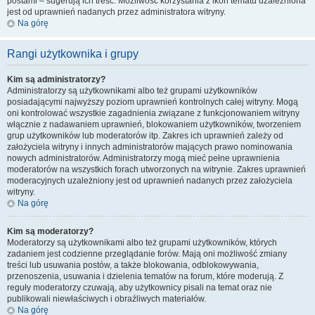
postami – sugerują ich treść. Możliwość korzystania z ikon tematu uzależniona
jest od uprawnień nadanych przez administratora witryny.
Na górę
Rangi użytkownika i grupy
Kim są administratorzy?
Administratorzy są użytkownikami albo też grupami użytkowników
posiadającymi najwyższy poziom uprawnień kontrolnych całej witryny. Mogą
oni kontrolować wszystkie zagadnienia związane z funkcjonowaniem witryny
włącznie z nadawaniem uprawnień, blokowaniem użytkowników, tworzeniem
grup użytkowników lub moderatorów itp. Zakres ich uprawnień zależy od
założyciela witryny i innych administratorów mających prawo nominowania
nowych administratorów. Administratorzy mogą mieć pełne uprawnienia
moderatorów na wszystkich forach utworzonych na witrynie. Zakres uprawnień
moderacyjnych uzależniony jest od uprawnień nadanych przez założyciela
witryny.
Na górę
Kim są moderatorzy?
Moderatorzy są użytkownikami albo też grupami użytkowników, których
zadaniem jest codzienne przeglądanie forów. Mają oni możliwość zmiany
treści lub usuwania postów, a także blokowania, odblokowywania,
przenoszenia, usuwania i dzielenia tematów na forum, które moderują. Z
reguły moderatorzy czuwają, aby użytkownicy pisali na temat oraz nie
publikowali niewłaściwych i obraźliwych materiałów.
Na górę