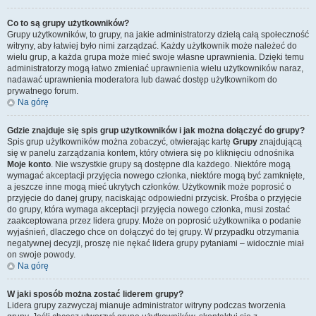
Co to są grupy użytkowników?
Grupy użytkowników, to grupy, na jakie administratorzy dzielą całą społeczność
witryny, aby łatwiej było nimi zarządzać. Każdy użytkownik może należeć do
wielu grup, a każda grupa może mieć swoje własne uprawnienia. Dzięki temu
administratorzy mogą łatwo zmieniać uprawnienia wielu użytkowników naraz,
nadawać uprawnienia moderatora lub dawać dostęp użytkownikom do
prywatnego forum.
Na górę
Gdzie znajduje się spis grup użytkowników i jak można dołączyć do grupy?
Spis grup użytkowników można zobaczyć, otwierając kartę
Grupy
znajdującą
się w panelu zarządzania kontem, który otwiera się po kliknięciu odnośnika
Moje konto
. Nie wszystkie grupy są dostępne dla każdego. Niektóre mogą
wymagać akceptacji przyjęcia nowego członka, niektóre mogą być zamknięte,
a jeszcze inne mogą mieć ukrytych członków. Użytkownik może poprosić o
przyjęcie do danej grupy, naciskając odpowiedni przycisk. Prośba o przyjęcie
do grupy, która wymaga akceptacji przyjęcia nowego członka, musi zostać
zaakceptowana przez lidera grupy. Może on poprosić użytkownika o podanie
wyjaśnień, dlaczego chce on dołączyć do tej grupy. W przypadku otrzymania
negatywnej decyzji, proszę nie nękać lidera grupy pytaniami – widocznie miał
on swoje powody.
Na górę
W jaki sposób można zostać liderem grupy?
Lidera grupy zazwyczaj mianuje administrator witryny podczas tworzenia