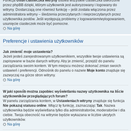
Funkcja
Usuń ciasteczka witryny
usuwa wszystkie ciasteczka utworzone
przez phpBB dzięki, którym użytkownik jest autoryzowany i logowany do
witryny. Dostarczają one również funkcję – jeśli została włączona przez
administratora witryny – śledzenia przeczytanych i nieprzeczytanych przez
użytkownika postów. Jeśli występują problemy z logowaniem/wylogowaniem,
usunięcie ciasteczek może być pomocne.
Na górę
Preferencje i ustawienia użytkowników
Jak zmienić moje ustawienia?
Jeżeli jesteś zarejestrowanym użytkownikiem, wszystkie twoje ustawienia są
zapisywane w bazie danych witryny. Aby je zmienić, przejdź do panelu
zarządzania swoim kontem. W tym miejscu możesz dokonać zmian swoich
ustawień i preferencji. Odnośnik do panelu o nazwie
Moje konto
znajduje się
zazwyczaj na górze stron witryny.
Na górę
W jaki sposób można zapobiec wyświetlaniu nazwy użytkownika na liście
użytkowników przeglądających forum?
W panelu zarządzania kontem, w
Ustawieniach witryny
znajduje się funkcja
Nie pokazuj statusu online
. Włącz tę funkcję, zaznaczając
Tak
. Nazwa
użytkownika będzie wyświetlana tylko dla administratorów, moderatorów i dla
ciebie. Twoja obecność na witrynie będzie wykazana w liczbie ukrytych
użytkowników.
Na górę