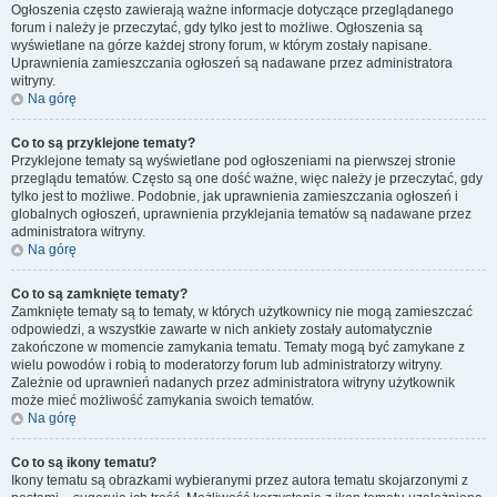
Ogłoszenia często zawierają ważne informacje dotyczące przeglądanego
forum i należy je przeczytać, gdy tylko jest to możliwe. Ogłoszenia są
wyświetlane na górze każdej strony forum, w którym zostały napisane.
Uprawnienia zamieszczania ogłoszeń są nadawane przez administratora
witryny.
Na górę
Co to są przyklejone tematy?
Przyklejone tematy są wyświetlane pod ogłoszeniami na pierwszej stronie
przeglądu tematów. Często są one dość ważne, więc należy je przeczytać, gdy
tylko jest to możliwe. Podobnie, jak uprawnienia zamieszczania ogłoszeń i
globalnych ogłoszeń, uprawnienia przyklejania tematów są nadawane przez
administratora witryny.
Na górę
Co to są zamknięte tematy?
Zamknięte tematy są to tematy, w których użytkownicy nie mogą zamieszczać
odpowiedzi, a wszystkie zawarte w nich ankiety zostały automatycznie
zakończone w momencie zamykania tematu. Tematy mogą być zamykane z
wielu powodów i robią to moderatorzy forum lub administratorzy witryny.
Zależnie od uprawnień nadanych przez administratora witryny użytkownik
może mieć możliwość zamykania swoich tematów.
Na górę
Co to są ikony tematu?
Ikony tematu są obrazkami wybieranymi przez autora tematu skojarzonymi z