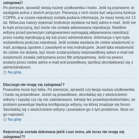
zalogować!
Po pierwsze, sprawdź swoją nazwę użytkownika i hasło. Jeśli są poprawne, to
wystąpiła jedna z dwóch przyczyn. Pierwszą z nich może być włączona funkcja
COPPA, a w czasie rejestracji została podana informacja, że masz mniej niż 13
lat. Wówczas należy wykonać instrukcje wysłane na twój adres e-mail. Jeśli nie
to było przyczyną, być może nie została aktywowana rejestracja. Niektóre
witryny przed pierwszym zalogowaniem wymagają aktywowania rejestracji
przez osobę rejestrującą się lub przez administratora. Informacja o tym była
wyświetlona podczas rejestracji. Jeśli została wysłana do ciebie wiadomość e-
mail, postępuj zgodnie z zawartymi w niej instrukcjami. Jeżeli taka wiadomość
do ciebie nie dotarła, być może został podany nieprawidłowy adres e-mail lub
wiadomość została zatrzymana przez filtr antyspamowy. Jeśli na pewno
podany przez ciebie adres e-mail jest prawidłowy, spróbuj skontaktować się z
administratorem.
Na górę
Dlaczego nie mogę się zalogować?
Powodów może być kilka. Po pierwsze, sprawdź czy twoja nazwa użytkownika
i hasło są prawidłowe. Jeżeli są prawidłowe, skontaktuj się z właścicielem
witryny i zapytaj czy cię nie zablokowano. Istnieje też prawdopodobieństwo, że
problem powoduje błędna konfiguracja witryny, na której znajduje się forum.
Skontaktuj się z właścicielem witryny i powiadom go o tym problemie. Musi on
go naprawić.
Na górę
Rejestracja została dokonana jakiś czas temu, ale teraz nie mogę się
zalogować?!