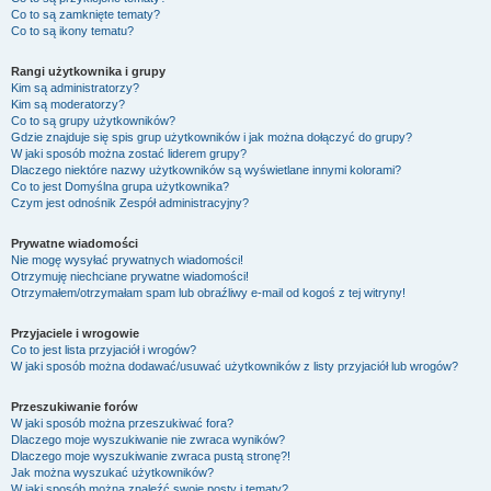
Co to są zamknięte tematy?
Co to są ikony tematu?
Rangi użytkownika i grupy
Kim są administratorzy?
Kim są moderatorzy?
Co to są grupy użytkowników?
Gdzie znajduje się spis grup użytkowników i jak można dołączyć do grupy?
W jaki sposób można zostać liderem grupy?
Dlaczego niektóre nazwy użytkowników są wyświetlane innymi kolorami?
Co to jest
Domyślna grupa użytkownika
?
Czym jest odnośnik
Zespół administracyjny
?
Prywatne wiadomości
Nie mogę wysyłać prywatnych wiadomości!
Otrzymuję niechciane prywatne wiadomości!
Otrzymałem/otrzymałam spam lub obraźliwy e-mail od kogoś z tej witryny!
Przyjaciele i wrogowie
Co to jest lista przyjaciół i wrogów?
W jaki sposób można dodawać/usuwać użytkowników z listy przyjaciół lub wrogów?
Przeszukiwanie forów
W jaki sposób można przeszukiwać fora?
Dlaczego moje wyszukiwanie nie zwraca wyników?
Dlaczego moje wyszukiwanie zwraca pustą stronę?!
Jak można wyszukać użytkowników?
W jaki sposób można znaleźć swoje posty i tematy?