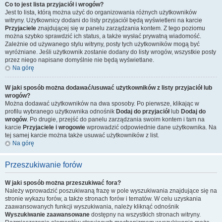
Co to jest lista przyjaciół i wrogów?
Jest to lista, którą można użyć do organizowania różnych użytkowników
witryny. Użytkownicy dodani do listy przyjaciół będą wyświetleni na karcie
Przyjaciele
znajdującej się w panelu zarządzania kontem. Z tego poziomu
można szybko sprawdzić ich status, a także wysłać prywatną wiadomość.
Zależnie od używanego stylu witryny, posty tych użytkowników mogą być
wyróżniane. Jeśli użytkownik zostanie dodany do listy wrogów, wszystkie posty
przez niego napisane domyślnie nie będą wyświetlane.
Na górę
W jaki sposób można dodawać/usuwać użytkowników z listy przyjaciół lub
wrogów?
Można dodawać użytkowników na dwa sposoby. Po pierwsze, klikając w
profilu wybranego użytkownika odnośnik
Dodaj do przyjaciół
lub
Dodaj do
wrogów
. Po drugie, przejść do panelu zarządzania swoim kontem i tam na
karcie
Przyjaciele i wrogowie
wprowadzić odpowiednie dane użytkownika. Na
tej samej karcie można także usuwać użytkowników z list.
Na górę
Przeszukiwanie forów
W jaki sposób można przeszukiwać fora?
Należy wprowadzić poszukiwaną frazę w pole wyszukiwania znajdujące się na
stronie wykazu forów, a także stronach forów i tematów. W celu uzyskania
zaawansowanych funkcji wyszukiwania, należy kliknąć odnośnik
Wyszukiwanie zaawansowane
dostępny na wszystkich stronach witryny.