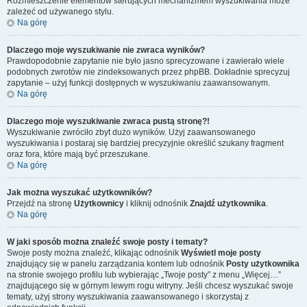
Rozmieszczenie elementów sterujących mechanizmem wyszukiwania może
zależeć od używanego stylu.
Na górę
Dlaczego moje wyszukiwanie nie zwraca wyników?
Prawdopodobnie zapytanie nie było jasno sprecyzowane i zawierało wiele
podobnych zwrotów nie zindeksowanych przez phpBB. Dokładnie sprecyzuj
zapytanie – użyj funkcji dostępnych w wyszukiwaniu zaawansowanym.
Na górę
Dlaczego moje wyszukiwanie zwraca pustą stronę?!
Wyszukiwanie zwróciło zbyt dużo wyników. Użyj zaawansowanego
wyszukiwania i postaraj się bardziej precyzyjnie określić szukany fragment
oraz fora, które mają być przeszukane.
Na górę
Jak można wyszukać użytkowników?
Przejdź na stronę
Użytkownicy
i kliknij odnośnik
Znajdź użytkownika
.
Na górę
W jaki sposób można znaleźć swoje posty i tematy?
Swoje posty można znaleźć, klikając odnośnik
Wyświetl moje posty
znajdujący się w panelu zarządzania kontem lub odnośnik
Posty użytkownika
na stronie swojego profilu lub wybierając „Twoje posty” z menu „Więcej…”
znajdującego się w górnym lewym rogu witryny. Jeśli chcesz wyszukać swoje
tematy, użyj strony wyszukiwania zaawansowanego i skorzystaj z