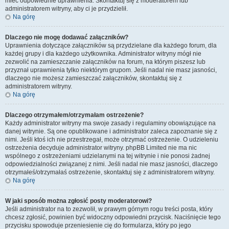
mieć odpowiednie uprawnienia. Skontaktuj się z moderatorem lub
administratorem witryny, aby ci je przydzielił.
Na górę
Dlaczego nie mogę dodawać załączników?
Uprawnienia dotyczące załączników są przydzielane dla każdego forum, dla
każdej grupy i dla każdego użytkownika. Administrator witryny mógł nie
zezwolić na zamieszczanie załączników na forum, na którym piszesz lub
przyznał uprawnienia tylko niektórym grupom. Jeśli nadal nie masz jasności,
dlaczego nie możesz zamieszczać załączników, skontaktuj się z
administratorem witryny.
Na górę
Dlaczego otrzymałem/otrzymałam ostrzeżenie?
Każdy administrator witryny ma swoje zasady i regulaminy obowiązujące na
danej witrynie. Są one opublikowane i administrator zaleca zapoznanie się z
nimi. Jeśli ktoś ich nie przestrzegał, może otrzymać ostrzeżenie. O udzieleniu
ostrzeżenia decyduje administrator witryny. phpBB Limited nie ma nic
wspólnego z ostrzeżeniami udzielanymi na tej witrynie i nie ponosi żadnej
odpowiedzialności związanej z nimi. Jeśli nadal nie masz jasności, dlaczego
otrzymałeś/otrzymałaś ostrzeżenie, skontaktuj się z administratorem witryny.
Na górę
W jaki sposób można zgłosić posty moderatorowi?
Jeśli administrator na to zezwolił, w prawym górnym rogu treści posta, który
chcesz zgłosić, powinien być widoczny odpowiedni przycisk. Naciśnięcie tego
przycisku spowoduje przeniesienie cię do formularza, który po jego