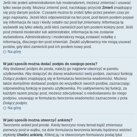
Jeśli nie jesteś administratorem lub moderatorem, możesz zmieniać i usuwać
tylko swoje posty. Możesz zmienić post, naciskając przycisk
Zmień
znajdujący
się przy danym poście. Czasami można to zrobić tylko przez pewien czas po
jego napisaniu. Jeżeli ktoś odpowiedział na ten post, pod twoim postem pojawi
się informacja ile razy i kiedy ostatni raz post był zmieniany. Informacja ta
wyświetli się tylko wtedy, jeśli ktoś zamieścił pod tym postem kolejny post. Jeśli
post zmienił moderator lub administrator, informacja ta nie zostanie
wyświetlona. Administratorzy i moderatorzy mogą zostawić notatkę z
informacją, dlaczego ten post zmieniali. Zwykli użytkownicy nie mogą usuwać
postów, gdy ktoś zamieścił pod ich postem nowy post.
Na górę
W jaki sposób można dodać podpis do swojego posta?
Aby dodawać podpis do posta, należy go najpierw utworzyć w panelu
użytkownika. Aby dołączyć do danej wiadomości swój podpis, zaznacz funkcję
Dołącz podpis
znajdującą się w formularzu tworzenia wiadomości. Możesz
także domyślnie dodawać podpis do wszystkich swoich postów, zaznaczając
odpowiednią funkcję w panelu użytkownika. Po uaktywnieniu tej funkcji, za
każdym razem pisząc post, możesz zdecydować o niedodawaniu do niego
podpisu, usuwając w formularzu tworzenia wiadomości zaznaczenie z pola
Dołącz podpis
.
Na górę
W jaki sposób można utworzyć ankietę?
Tworzenie ankiet jest proste. Kiedy tworzysz nowy temat bądź zmieniasz
pierwszy post w wątku, na dole formularza tworzenia tematu będziesz widzieć
etykietę
Utwórz ankietę
. Kliknij ją i w otworzonym formularzu podaj tytuł