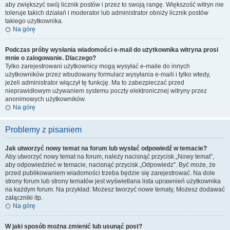
aby zwiększyć swój licznik postów i przez to swoją rangę. Większość witryn nie
toleruje takich działań i moderator lub administrator obniży licznik postów
takiego użytkownika.
Na górę
Podczas próby wysłania wiadomości e-mail do użytkownika witryna prosi
mnie o zalogowanie. Dlaczego?
Tylko zarejestrowani użytkownicy mogą wysyłać e-maile do innych
użytkowników przez wbudowany formularz wysyłania e-maili i tylko wtedy,
jeżeli administrator włączył tę funkcję. Ma to zabezpieczać przed
nieprawidłowym używaniem systemu poczty elektronicznej witryny przez
anonimowych użytkowników.
Na górę
Problemy z pisaniem
Jak utworzyć nowy temat na forum lub wysłać odpowiedź w temacie?
Aby utworzyć nowy temat na forum, należy nacisnąć przycisk „Nowy temat”,
aby odpowiedzieć w temacie, nacisnąć przycisk „Odpowiedz”. Być może, że
przed publikowaniem wiadomości trzeba będzie się zarejestrować. Na dole
strony forum lub strony tematów jest wyświetlana lista uprawnień użytkownika
na każdym forum. Na przykład: Możesz tworzyć nowe tematy, Możesz dodawać
załączniki itp.
Na górę
W jaki sposób można zmienić lub usunąć post?