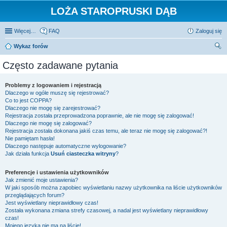
LOŻA STAROPRUSKI DĄB
Więcej…
FAQ
Zaloguj się
Wykaz forów
zu
Często zadawane pytania
kaj
Problemy z logowaniem i rejestracją
Dlaczego w ogóle muszę się rejestrować?
Co to jest COPPA?
Dlaczego nie mogę się zarejestrować?
Rejestracja została przeprowadzona poprawnie, ale nie mogę się zalogować!
Dlaczego nie mogę się zalogować?
Rejestracja została dokonana jakiś czas temu, ale teraz nie mogę się zalogować?!
Nie pamiętam hasła!
Dlaczego następuje automatyczne wylogowanie?
Jak działa funkcja
Usuń ciasteczka witryny
?
Preferencje i ustawienia użytkowników
Jak zmienić moje ustawienia?
W jaki sposób można zapobiec wyświetlaniu nazwy użytkownika na liście użytkowników
przeglądających forum?
Jest wyświetlany nieprawidłowy czas!
Została wykonana zmiana strefy czasowej, a nadal jest wyświetlany nieprawidłowy
czas!
Mojego języka nie ma na liście!