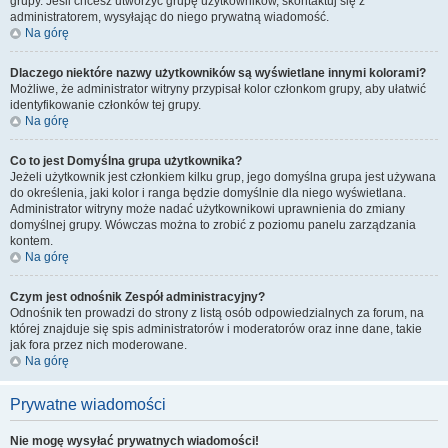
grupy. Jeśli chcesz utworzyć grupę użytkowników, skontaktuj się z
administratorem, wysyłając do niego prywatną wiadomość.
Na górę
Dlaczego niektóre nazwy użytkowników są wyświetlane innymi kolorami?
Możliwe, że administrator witryny przypisał kolor członkom grupy, aby ułatwić
identyfikowanie członków tej grupy.
Na górę
Co to jest
Domyślna grupa użytkownika
?
Jeżeli użytkownik jest członkiem kilku grup, jego domyślna grupa jest używana
do określenia, jaki kolor i ranga będzie domyślnie dla niego wyświetlana.
Administrator witryny może nadać użytkownikowi uprawnienia do zmiany
domyślnej grupy. Wówczas można to zrobić z poziomu panelu zarządzania
kontem.
Na górę
Czym jest odnośnik
Zespół administracyjny
?
Odnośnik ten prowadzi do strony z listą osób odpowiedzialnych za forum, na
której znajduje się spis administratorów i moderatorów oraz inne dane, takie
jak fora przez nich moderowane.
Na górę
Prywatne wiadomości
Nie mogę wysyłać prywatnych wiadomości!