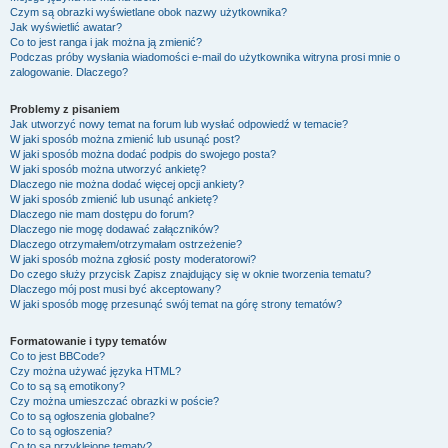
Czym są obrazki wyświetlane obok nazwy użytkownika?
Jak wyświetlić awatar?
Co to jest ranga i jak można ją zmienić?
Podczas próby wysłania wiadomości e-mail do użytkownika witryna prosi mnie o
zalogowanie. Dlaczego?
Problemy z pisaniem
Jak utworzyć nowy temat na forum lub wysłać odpowiedź w temacie?
W jaki sposób można zmienić lub usunąć post?
W jaki sposób można dodać podpis do swojego posta?
W jaki sposób można utworzyć ankietę?
Dlaczego nie można dodać więcej opcji ankiety?
W jaki sposób zmienić lub usunąć ankietę?
Dlaczego nie mam dostępu do forum?
Dlaczego nie mogę dodawać załączników?
Dlaczego otrzymałem/otrzymałam ostrzeżenie?
W jaki sposób można zgłosić posty moderatorowi?
Do czego służy przycisk
Zapisz
znajdujący się w oknie tworzenia tematu?
Dlaczego mój post musi być akceptowany?
W jaki sposób mogę przesunąć swój temat na górę strony tematów?
Formatowanie i typy tematów
Co to jest BBCode?
Czy można używać języka HTML?
Co to są są emotikony?
Czy można umieszczać obrazki w poście?
Co to są ogłoszenia globalne?
Co to są ogłoszenia?
Co to są przyklejone tematy?