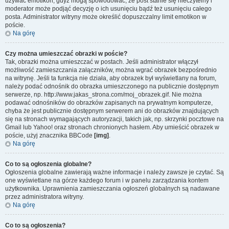
używać emotikon, gdyż mogą spowodować, że post stanie się nieczytelny i
moderator może podjąć decyzję o ich usunięciu bądź też usunięciu całego
posta. Administrator witryny może określić dopuszczalny limit emotikon w
poście.
Na górę
Czy można umieszczać obrazki w poście?
Tak, obrazki można umieszczać w postach. Jeśli administrator włączył
możliwość zamieszczania załączników, można wgrać obrazek bezpośrednio
na witrynę. Jeśli ta funkcja nie działa, aby obrazek był wyświetlany na forum,
należy podać odnośnik do obrazka umieszczonego na publicznie dostępnym
serwerze, np. http://www.jakas_strona.com/moj_obrazek.gif. Nie można
podawać odnośników do obrazków zapisanych na prywatnym komputerze,
chyba że jest publicznie dostępnym serwerem ani do obrazków znajdujących
się na stronach wymagających autoryzacji, takich jak, np. skrzynki pocztowe na
Gmail lub Yahoo! oraz stronach chronionych hasłem. Aby umieścić obrazek w
poście, użyj znacznika BBCode
[img]
.
Na górę
Co to są ogłoszenia globalne?
Ogłoszenia globalne zawierają ważne informacje i należy zawsze je czytać. Są
one wyświetlane na górze każdego forum i w panelu zarządzania kontem
użytkownika. Uprawnienia zamieszczania ogłoszeń globalnych są nadawane
przez administratora witryny.
Na górę
Co to są ogłoszenia?