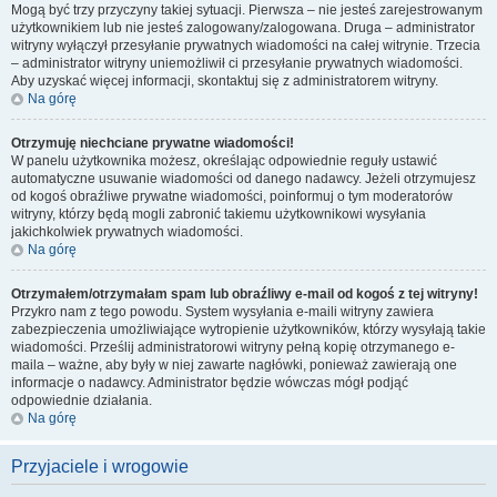
Mogą być trzy przyczyny takiej sytuacji. Pierwsza – nie jesteś zarejestrowanym
użytkownikiem lub nie jesteś zalogowany/zalogowana. Druga – administrator
witryny wyłączył przesyłanie prywatnych wiadomości na całej witrynie. Trzecia
– administrator witryny uniemożliwił ci przesyłanie prywatnych wiadomości.
Aby uzyskać więcej informacji, skontaktuj się z administratorem witryny.
Na górę
Otrzymuję niechciane prywatne wiadomości!
W panelu użytkownika możesz, określając odpowiednie reguły ustawić
automatyczne usuwanie wiadomości od danego nadawcy. Jeżeli otrzymujesz
od kogoś obraźliwe prywatne wiadomości, poinformuj o tym moderatorów
witryny, którzy będą mogli zabronić takiemu użytkownikowi wysyłania
jakichkolwiek prywatnych wiadomości.
Na górę
Otrzymałem/otrzymałam spam lub obraźliwy e-mail od kogoś z tej witryny!
Przykro nam z tego powodu. System wysyłania e-maili witryny zawiera
zabezpieczenia umożliwiające wytropienie użytkowników, którzy wysyłają takie
wiadomości. Prześlij administratorowi witryny pełną kopię otrzymanego e-
maila – ważne, aby były w niej zawarte nagłówki, ponieważ zawierają one
informacje o nadawcy. Administrator będzie wówczas mógł podjąć
odpowiednie działania.
Na górę
Przyjaciele i wrogowie