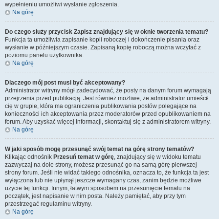
wypełnieniu umożliwi wysłanie zgłoszenia.
Na górę
Do czego służy przycisk
Zapisz
znajdujący się w oknie tworzenia tematu?
Funkcja ta umożliwia zapisanie kopii roboczej i dokończenie pisania oraz
wysłanie w późniejszym czasie. Zapisaną kopię roboczą można wczytać z
poziomu panelu użytkownika.
Na górę
Dlaczego mój post musi być akceptowany?
Administrator witryny mógł zadecydować, że posty na danym forum wymagają
przejrzenia przed publikacją. Jest również możliwe, że administrator umieścił
cię w grupie, która ma ograniczenia publikowania postów polegające na
konieczności ich akceptowania przez moderatorów przed opublikowaniem na
forum. Aby uzyskać więcej informacji, skontaktuj się z administratorem witryny.
Na górę
W jaki sposób mogę przesunąć swój temat na górę strony tematów?
Klikając odnośnik
Przesuń temat w górę
, znajdujący się w widoku tematu
zazwyczaj na dole strony, możesz przesunąć go na samą górę pierwszej
strony forum. Jeśli nie widać takiego odnośnika, oznacza to, że funkcja ta jest
wyłączona lub nie upłynął jeszcze wymagany czas, zanim będzie możliwe
użycie tej funkcji. Innym, łatwym sposobem na przesunięcie tematu na
początek, jest napisanie w nim posta. Należy pamiętać, aby przy tym
przestrzegać regulaminu witryny.
Na górę