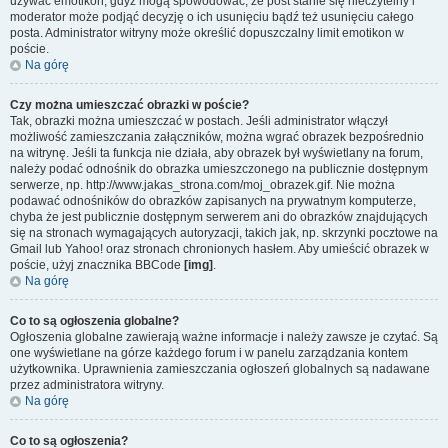
używać emotikon, gdyż mogą spowodować, że post stanie się nieczytelny i
moderator może podjąć decyzję o ich usunięciu bądź też usunięciu całego
posta. Administrator witryny może określić dopuszczalny limit emotikon w
poście.
Na górę
Czy można umieszczać obrazki w poście?
Tak, obrazki można umieszczać w postach. Jeśli administrator włączył
możliwość zamieszczania załączników, można wgrać obrazek bezpośrednio
na witrynę. Jeśli ta funkcja nie działa, aby obrazek był wyświetlany na forum,
należy podać odnośnik do obrazka umieszczonego na publicznie dostępnym
serwerze, np. http://www.jakas_strona.com/moj_obrazek.gif. Nie można
podawać odnośników do obrazków zapisanych na prywatnym komputerze,
chyba że jest publicznie dostępnym serwerem ani do obrazków znajdujących
się na stronach wymagających autoryzacji, takich jak, np. skrzynki pocztowe na
Gmail lub Yahoo! oraz stronach chronionych hasłem. Aby umieścić obrazek w
poście, użyj znacznika BBCode
[img]
.
Na górę
Co to są ogłoszenia globalne?
Ogłoszenia globalne zawierają ważne informacje i należy zawsze je czytać. Są
one wyświetlane na górze każdego forum i w panelu zarządzania kontem
użytkownika. Uprawnienia zamieszczania ogłoszeń globalnych są nadawane
przez administratora witryny.
Na górę
Co to są ogłoszenia?