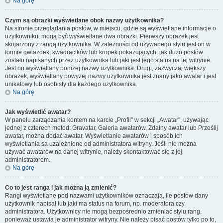
Na górę
Czym są obrazki wyświetlane obok nazwy użytkownika?
Na stronie przeglądania postów, w miejscu, gdzie są wyświetlane informacje o
użytkowniku, mogą być wyświetlane dwa obrazki. Pierwszy obrazek jest
skojarzony z rangą użytkownika. W zależności od używanego stylu jest on w
formie gwiazdek, kwadracików lub kropek pokazujących, jak dużo postów
zostało napisanych przez użytkownika lub jaki jest jego status na tej witrynie.
Jest on wyświetlany poniżej nazwy użytkownika. Drugi, zazwyczaj większy
obrazek, wyświetlany powyżej nazwy użytkownika jest znany jako awatar i jest
unikatowy lub osobisty dla każdego użytkownika.
Na górę
Jak wyświetlić awatar?
W panelu zarządzania kontem na karcie „Profil” w sekcji „Awatar”, używając
jednej z czterech metod: Gravatar, Galeria awatarów, Zdalny awatar lub Prześlij
awatar, można dodać awatar. Wyświetlanie awatarów i sposób ich
wyświetlania są uzależnione od administratora witryny. Jeśli nie można
używać awatarów na danej witrynie, należy skontaktować się z jej
administratorem.
Na górę
Co to jest ranga i jak można ją zmienić?
Rangi wyświetlane pod nazwami użytkowników oznaczają, ile postów dany
użytkownik napisał lub jaki ma status na forum, np. moderatora czy
administratora. Użytkownicy nie mogą bezpośrednio zmieniać stylu rang,
ponieważ ustawia je administrator witryny. Nie należy pisać postów tylko po to,