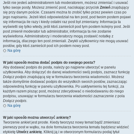
Jeśli nie jesteś administratorem lub moderatorem, możesz zmieniać i usuwać
tylko swoje posty. Możesz zmienić post, naciskając przycisk
Zmień
znajdujący
się przy danym poście. Czasami można to zrobić tylko przez pewien czas po
jego napisaniu. Jeżeli ktoś odpowiedział na ten post, pod twoim postem pojawi
się informacja ile razy i kiedy ostatni raz post był zmieniany. Informacja ta
wyświetli się tylko wtedy, jeśli ktoś zamieścił pod tym postem kolejny post. Jeśli
post zmienił moderator lub administrator, informacja ta nie zostanie
wyświetlona. Administratorzy i moderatorzy mogą zostawić notatkę z
informacją, dlaczego ten post zmieniali. Zwykli użytkownicy nie mogą usuwać
postów, gdy ktoś zamieścił pod ich postem nowy post.
Na górę
W jaki sposób można dodać podpis do swojego posta?
Aby dodawać podpis do posta, należy go najpierw utworzyć w panelu
użytkownika. Aby dołączyć do danej wiadomości swój podpis, zaznacz funkcję
Dołącz podpis
znajdującą się w formularzu tworzenia wiadomości. Możesz
także domyślnie dodawać podpis do wszystkich swoich postów, zaznaczając
odpowiednią funkcję w panelu użytkownika. Po uaktywnieniu tej funkcji, za
każdym razem pisząc post, możesz zdecydować o niedodawaniu do niego
podpisu, usuwając w formularzu tworzenia wiadomości zaznaczenie z pola
Dołącz podpis
.
Na górę
W jaki sposób można utworzyć ankietę?
Tworzenie ankiet jest proste. Kiedy tworzysz nowy temat bądź zmieniasz
pierwszy post w wątku, na dole formularza tworzenia tematu będziesz widzieć
etykietę
Utwórz ankietę
. Kliknij ją i w otworzonym formularzu podaj tytuł