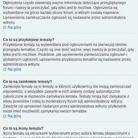
Ogłoszenia często zawierają ważne informacje dotyczące przeglądanego
forum i należy je przeczytać, gdy tylko jest to możliwe. Ogłoszenia są
wyświetlane na górze każdej strony forum, w którym zostały napisane.
Uprawnienia zamieszczania ogłoszeń są nadawane przez administratora
witryny.
Na górę
Co to są przyklejone tematy?
Przyklejone tematy są wyświetlane pod ogłoszeniami na pierwszej stronie
przeglądu tematów. Często są one dość ważne, więc należy je przeczytać, gdy
tylko jest to możliwe. Podobnie, jak uprawnienia zamieszczania ogłoszeń i
globalnych ogłoszeń, uprawnienia przyklejania tematów są nadawane przez
administratora witryny.
Na górę
Co to są zamknięte tematy?
Zamknięte tematy są to tematy, w których użytkownicy nie mogą zamieszczać
odpowiedzi, a wszystkie zawarte w nich ankiety zostały automatycznie
zakończone w momencie zamykania tematu. Tematy mogą być zamykane z
wielu powodów i robią to moderatorzy forum lub administratorzy witryny.
Zależnie od uprawnień nadanych przez administratora witryny użytkownik
może mieć możliwość zamykania swoich tematów.
Na górę
Co to są ikony tematu?
Ikony tematu są obrazkami wybieranymi przez autora tematu skojarzonymi z