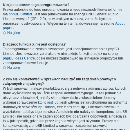
Kto jest autorem tego oprogramowania?
Prawa autorskie do tego oprogramowania w jego niezmodyfikowanej formie,
ma
phpBB Limited
. Jest ono publikowane na licencji GNU General Public
License wersja 2 (GPL-2.0), co w praktyce oznacza, że może być bez
ograniczeń dystrybuowane. Więcej na ten temat dowiesz się na stronie
About
phpBB
.
Na górę
Dlaczego funkcja X nie jest dostępna?
To oprogramowanie zostało stworzone i jest licencjonowane przez phpBB
Limited. Jeśli uważasz, że brakuje w nim jakiejś funkcji, przejdź na stronę
phpBB Ideas Centre
, gdzie możesz zagłosować na istniejące propozycje lub
zaproponować nowe funkcje.
Na górę
Z kim się kontaktować w sprawach nadużyć lub zagadnień prawnych
związanych z tą witryną?
W tych sprawach, należy skontaktować się z jednym z administratorów, których
dane wyświetlone są na liście zespołu administracyjnego. Jeżeli jednak nie
otrzymasz odpowiedzi, należy skontaktować się z właścicielem domeny –
wykonaj sprawdzenie
kto to jest
lub, jeśli witryna jest uruchomiona na jednym z
darmowych serwisów, np. Yahoo!, free.fr, f2s.com, itp., z kierownictwem lub
wydziałem nadużyć tego serwisu. Absolutnie
nie należy
do kompetencji phpBB
Limited i nie może ona w żaden sposób być obarczana odpowiedzialnością za
to w jaki sposób, gdzie lub przez kogo ta witryna jest używana. Proszę nie
kontaktować się z phpBB Limited w sprawach zagadnień prawnych