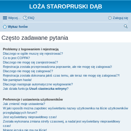
LOŻA STAROPRUSKI DĄB
Więcej…
FAQ
Zaloguj się
Wykaz forów
zu
Często zadawane pytania
kaj
Problemy z logowaniem i rejestracją
Dlaczego w ogóle muszę się rejestrować?
Co to jest COPPA?
Dlaczego nie mogę się zarejestrować?
Rejestracja została przeprowadzona poprawnie, ale nie mogę się zalogować!
Dlaczego nie mogę się zalogować?
Rejestracja została dokonana jakiś czas temu, ale teraz nie mogę się zalogować?!
Nie pamiętam hasła!
Dlaczego następuje automatyczne wylogowanie?
Jak działa funkcja
Usuń ciasteczka witryny
?
Preferencje i ustawienia użytkowników
Jak zmienić moje ustawienia?
W jaki sposób można zapobiec wyświetlaniu nazwy użytkownika na liście użytkowników
przeglądających forum?
Jest wyświetlany nieprawidłowy czas!
Została wykonana zmiana strefy czasowej, a nadal jest wyświetlany nieprawidłowy
czas!
Mojego języka nie ma na liście!