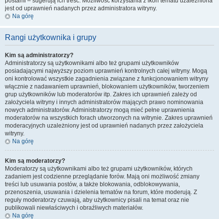
postami – sugerują ich treść. Możliwość korzystania z ikon tematu uzależniona
jest od uprawnień nadanych przez administratora witryny.
Na górę
Rangi użytkownika i grupy
Kim są administratorzy?
Administratorzy są użytkownikami albo też grupami użytkowników
posiadającymi najwyższy poziom uprawnień kontrolnych całej witryny. Mogą
oni kontrolować wszystkie zagadnienia związane z funkcjonowaniem witryny
włącznie z nadawaniem uprawnień, blokowaniem użytkowników, tworzeniem
grup użytkowników lub moderatorów itp. Zakres ich uprawnień zależy od
założyciela witryny i innych administratorów mających prawo nominowania
nowych administratorów. Administratorzy mogą mieć pełne uprawnienia
moderatorów na wszystkich forach utworzonych na witrynie. Zakres uprawnień
moderacyjnych uzależniony jest od uprawnień nadanych przez założyciela
witryny.
Na górę
Kim są moderatorzy?
Moderatorzy są użytkownikami albo też grupami użytkowników, których
zadaniem jest codzienne przeglądanie forów. Mają oni możliwość zmiany
treści lub usuwania postów, a także blokowania, odblokowywania,
przenoszenia, usuwania i dzielenia tematów na forum, które moderują. Z
reguły moderatorzy czuwają, aby użytkownicy pisali na temat oraz nie
publikowali niewłaściwych i obraźliwych materiałów.
Na górę