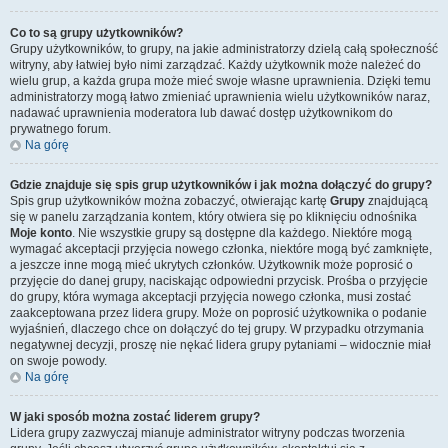
Co to są grupy użytkowników?
Grupy użytkowników, to grupy, na jakie administratorzy dzielą całą społeczność
witryny, aby łatwiej było nimi zarządzać. Każdy użytkownik może należeć do
wielu grup, a każda grupa może mieć swoje własne uprawnienia. Dzięki temu
administratorzy mogą łatwo zmieniać uprawnienia wielu użytkowników naraz,
nadawać uprawnienia moderatora lub dawać dostęp użytkownikom do
prywatnego forum.
Na górę
Gdzie znajduje się spis grup użytkowników i jak można dołączyć do grupy?
Spis grup użytkowników można zobaczyć, otwierając kartę
Grupy
znajdującą
się w panelu zarządzania kontem, który otwiera się po kliknięciu odnośnika
Moje konto
. Nie wszystkie grupy są dostępne dla każdego. Niektóre mogą
wymagać akceptacji przyjęcia nowego członka, niektóre mogą być zamknięte,
a jeszcze inne mogą mieć ukrytych członków. Użytkownik może poprosić o
przyjęcie do danej grupy, naciskając odpowiedni przycisk. Prośba o przyjęcie
do grupy, która wymaga akceptacji przyjęcia nowego członka, musi zostać
zaakceptowana przez lidera grupy. Może on poprosić użytkownika o podanie
wyjaśnień, dlaczego chce on dołączyć do tej grupy. W przypadku otrzymania
negatywnej decyzji, proszę nie nękać lidera grupy pytaniami – widocznie miał
on swoje powody.
Na górę
W jaki sposób można zostać liderem grupy?
Lidera grupy zazwyczaj mianuje administrator witryny podczas tworzenia