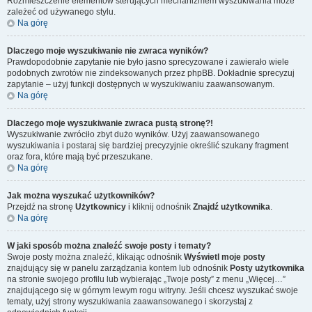
Rozmieszczenie elementów sterujących mechanizmem wyszukiwania może
zależeć od używanego stylu.
Na górę
Dlaczego moje wyszukiwanie nie zwraca wyników?
Prawdopodobnie zapytanie nie było jasno sprecyzowane i zawierało wiele
podobnych zwrotów nie zindeksowanych przez phpBB. Dokładnie sprecyzuj
zapytanie – użyj funkcji dostępnych w wyszukiwaniu zaawansowanym.
Na górę
Dlaczego moje wyszukiwanie zwraca pustą stronę?!
Wyszukiwanie zwróciło zbyt dużo wyników. Użyj zaawansowanego
wyszukiwania i postaraj się bardziej precyzyjnie określić szukany fragment
oraz fora, które mają być przeszukane.
Na górę
Jak można wyszukać użytkowników?
Przejdź na stronę
Użytkownicy
i kliknij odnośnik
Znajdź użytkownika
.
Na górę
W jaki sposób można znaleźć swoje posty i tematy?
Swoje posty można znaleźć, klikając odnośnik
Wyświetl moje posty
znajdujący się w panelu zarządzania kontem lub odnośnik
Posty użytkownika
na stronie swojego profilu lub wybierając „Twoje posty” z menu „Więcej…”
znajdującego się w górnym lewym rogu witryny. Jeśli chcesz wyszukać swoje
tematy, użyj strony wyszukiwania zaawansowanego i skorzystaj z