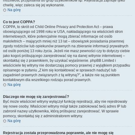
możliwość przypisania do grup użytkowników itp. Rejestracja zajmuje tylko
chwilę, więc zaleca się jej wykonanie.
Na górę
Co to jest COPPA?
COPPA, to skrót od Child Online Privacy and Protection Act – prawa
obowiązującego od 1998 roku w USA, nakładającego na właścicieli stron
internetowych, które potencjalnie mogą zbierać informacje od osób
małoletnich – mających mniej niż 13 lat – obowiązek posiadania pisemnej
zgody rodziców lub opiekunów prawnych na zbieranie informacji prywatnych
od osób poniżej 13 roku życia. Jeżeli nie masz pewności czy to dotyczy ciebie
jako kogoś próbującego zarejestrować się na danej witrynie internetowej –
skontaktuj się z prawnikiem, by uzyskać wyjaśnienie. phpBB Limited i
właściciele tej witryny nie dostarczają pomocy prawnej z wyjątkiem przypadku
opisanego w pytaniu „Z kim się kontaktować w sprawach nadużyć lub
zagadnień prawnych związanych z tą witryną?”, a także nie są punktem
kontaktowym dla wszelkiego rodzaju porad prawnych.
Na górę
Dlaczego nie mogę się zarejestrować?
Być może właściciel witryny wyłączył funkcję rejestracji, aby nie rejestrowały
się nowe osoby. Właściciel witryny mógł także zablokować twój adres IP lub
zabronił nazwy użytkownika, którą próbujesz zarejestrować. W sprawie
pomocy, skontaktuj się z administratorem witryny.
Na górę
Rejestracja została przeprowadzona poprawnie, ale nie mogę się