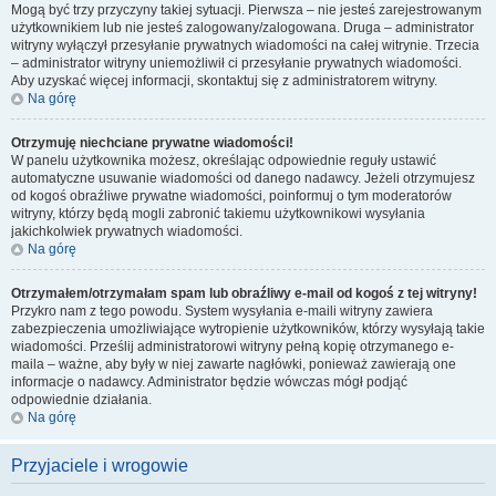
Mogą być trzy przyczyny takiej sytuacji. Pierwsza – nie jesteś zarejestrowanym
użytkownikiem lub nie jesteś zalogowany/zalogowana. Druga – administrator
witryny wyłączył przesyłanie prywatnych wiadomości na całej witrynie. Trzecia
– administrator witryny uniemożliwił ci przesyłanie prywatnych wiadomości.
Aby uzyskać więcej informacji, skontaktuj się z administratorem witryny.
Na górę
Otrzymuję niechciane prywatne wiadomości!
W panelu użytkownika możesz, określając odpowiednie reguły ustawić
automatyczne usuwanie wiadomości od danego nadawcy. Jeżeli otrzymujesz
od kogoś obraźliwe prywatne wiadomości, poinformuj o tym moderatorów
witryny, którzy będą mogli zabronić takiemu użytkownikowi wysyłania
jakichkolwiek prywatnych wiadomości.
Na górę
Otrzymałem/otrzymałam spam lub obraźliwy e-mail od kogoś z tej witryny!
Przykro nam z tego powodu. System wysyłania e-maili witryny zawiera
zabezpieczenia umożliwiające wytropienie użytkowników, którzy wysyłają takie
wiadomości. Prześlij administratorowi witryny pełną kopię otrzymanego e-
maila – ważne, aby były w niej zawarte nagłówki, ponieważ zawierają one
informacje o nadawcy. Administrator będzie wówczas mógł podjąć
odpowiednie działania.
Na górę
Przyjaciele i wrogowie