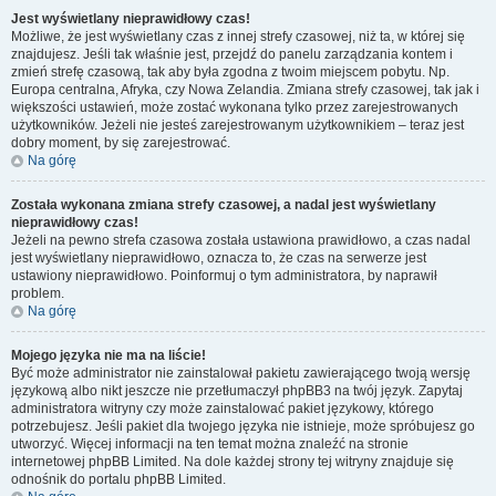
Jest wyświetlany nieprawidłowy czas!
Możliwe, że jest wyświetlany czas z innej strefy czasowej, niż ta, w której się
znajdujesz. Jeśli tak właśnie jest, przejdź do panelu zarządzania kontem i
zmień strefę czasową, tak aby była zgodna z twoim miejscem pobytu. Np.
Europa centralna, Afryka, czy Nowa Zelandia. Zmiana strefy czasowej, tak jak i
większości ustawień, może zostać wykonana tylko przez zarejestrowanych
użytkowników. Jeżeli nie jesteś zarejestrowanym użytkownikiem – teraz jest
dobry moment, by się zarejestrować.
Na górę
Została wykonana zmiana strefy czasowej, a nadal jest wyświetlany
nieprawidłowy czas!
Jeżeli na pewno strefa czasowa została ustawiona prawidłowo, a czas nadal
jest wyświetlany nieprawidłowo, oznacza to, że czas na serwerze jest
ustawiony nieprawidłowo. Poinformuj o tym administratora, by naprawił
problem.
Na górę
Mojego języka nie ma na liście!
Być może administrator nie zainstalował pakietu zawierającego twoją wersję
językową albo nikt jeszcze nie przetłumaczył phpBB3 na twój język. Zapytaj
administratora witryny czy może zainstalować pakiet językowy, którego
potrzebujesz. Jeśli pakiet dla twojego języka nie istnieje, może spróbujesz go
utworzyć. Więcej informacji na ten temat można znaleźć na stronie
internetowej phpBB Limited. Na dole każdej strony tej witryny znajduje się
odnośnik do portalu phpBB Limited.