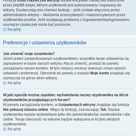
Funkcja
Usuń ciasteczka witryny
usuwa wszystkie ciasteczka utworzone
przez phpBB dzięki, którym użytkownik jest autoryzowany i logowany do
witryny. Dostarczają one również funkcję – jeśli została włączona przez
administratora witryny – śledzenia przeczytanych i nieprzeczytanych przez
użytkownika postów. Jeśli występują problemy z logowaniem/wylogowaniem,
usunięcie ciasteczek może być pomocne.
Na górę
Preferencje i ustawienia użytkowników
Jak zmienić moje ustawienia?
Jeżeli jesteś zarejestrowanym użytkownikiem, wszystkie twoje ustawienia są
zapisywane w bazie danych witryny. Aby je zmienić, przejdź do panelu
zarządzania swoim kontem. W tym miejscu możesz dokonać zmian swoich
ustawień i preferencji. Odnośnik do panelu o nazwie
Moje konto
znajduje się
zazwyczaj na górze stron witryny.
Na górę
W jaki sposób można zapobiec wyświetlaniu nazwy użytkownika na liście
użytkowników przeglądających forum?
W panelu zarządzania kontem, w
Ustawieniach witryny
znajduje się funkcja
Nie pokazuj statusu online
. Włącz tę funkcję, zaznaczając
Tak
. Nazwa
użytkownika będzie wyświetlana tylko dla administratorów, moderatorów i dla
ciebie. Twoja obecność na witrynie będzie wykazana w liczbie ukrytych
użytkowników.
Na górę