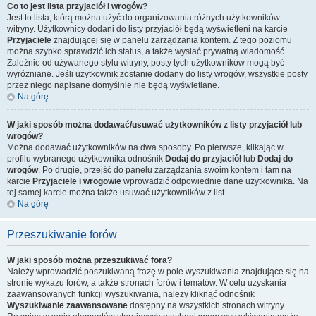
Co to jest lista przyjaciół i wrogów?
Jest to lista, którą można użyć do organizowania różnych użytkowników
witryny. Użytkownicy dodani do listy przyjaciół będą wyświetleni na karcie
Przyjaciele
znajdującej się w panelu zarządzania kontem. Z tego poziomu
można szybko sprawdzić ich status, a także wysłać prywatną wiadomość.
Zależnie od używanego stylu witryny, posty tych użytkowników mogą być
wyróżniane. Jeśli użytkownik zostanie dodany do listy wrogów, wszystkie posty
przez niego napisane domyślnie nie będą wyświetlane.
Na górę
W jaki sposób można dodawać/usuwać użytkowników z listy przyjaciół lub
wrogów?
Można dodawać użytkowników na dwa sposoby. Po pierwsze, klikając w
profilu wybranego użytkownika odnośnik
Dodaj do przyjaciół
lub
Dodaj do
wrogów
. Po drugie, przejść do panelu zarządzania swoim kontem i tam na
karcie
Przyjaciele i wrogowie
wprowadzić odpowiednie dane użytkownika. Na
tej samej karcie można także usuwać użytkowników z list.
Na górę
Przeszukiwanie forów
W jaki sposób można przeszukiwać fora?
Należy wprowadzić poszukiwaną frazę w pole wyszukiwania znajdujące się na
stronie wykazu forów, a także stronach forów i tematów. W celu uzyskania
zaawansowanych funkcji wyszukiwania, należy kliknąć odnośnik
Wyszukiwanie zaawansowane
dostępny na wszystkich stronach witryny.