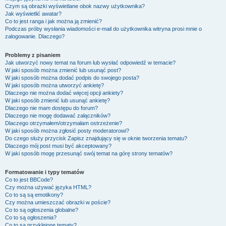
Czym są obrazki wyświetlane obok nazwy użytkownika?
Jak wyświetlić awatar?
Co to jest ranga i jak można ją zmienić?
Podczas próby wysłania wiadomości e-mail do użytkownika witryna prosi mnie o
zalogowanie. Dlaczego?
Problemy z pisaniem
Jak utworzyć nowy temat na forum lub wysłać odpowiedź w temacie?
W jaki sposób można zmienić lub usunąć post?
W jaki sposób można dodać podpis do swojego posta?
W jaki sposób można utworzyć ankietę?
Dlaczego nie można dodać więcej opcji ankiety?
W jaki sposób zmienić lub usunąć ankietę?
Dlaczego nie mam dostępu do forum?
Dlaczego nie mogę dodawać załączników?
Dlaczego otrzymałem/otrzymałam ostrzeżenie?
W jaki sposób można zgłosić posty moderatorowi?
Do czego służy przycisk
Zapisz
znajdujący się w oknie tworzenia tematu?
Dlaczego mój post musi być akceptowany?
W jaki sposób mogę przesunąć swój temat na górę strony tematów?
Formatowanie i typy tematów
Co to jest BBCode?
Czy można używać języka HTML?
Co to są są emotikony?
Czy można umieszczać obrazki w poście?
Co to są ogłoszenia globalne?
Co to są ogłoszenia?
Co to są przyklejone tematy?