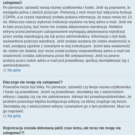
zalogować!
Po pierwsze, sprawdź swoją nazwę użytkownika i hasło. Jeśli są poprawne, to
wystąpiła jedna z dwóch przyczyn. Pierwszą z nich może być włączona funkcja
COPPA, a w czasie rejestracji została podana informacja, że masz mniej niż 13
lat. Wówczas należy wykonać instrukcje wysłane na twój adres e-mail. Jeśli nie
to było przyczyną, być może nie została aktywowana rejestracja. Niektóre
witryny przed pierwszym zalogowaniem wymagają aktywowania rejestracji
przez osobę rejestrującą się lub przez administratora. Informacja o tym była
wyświetlona podczas rejestracji. Jeśli została wysłana do ciebie wiadomość e-
mail, postępuj zgodnie z zawartymi w niej instrukcjami. Jeżeli taka wiadomość
do ciebie nie dotarła, być może został podany nieprawidłowy adres e-mail lub
wiadomość została zatrzymana przez filtr antyspamowy. Jeśli na pewno
podany przez ciebie adres e-mail jest prawidłowy, spróbuj skontaktować się z
administratorem.
Na górę
Dlaczego nie mogę się zalogować?
Powodów może być kilka. Po pierwsze, sprawdź czy twoja nazwa użytkownika
i hasło są prawidłowe. Jeżeli są prawidłowe, skontaktuj się z właścicielem
witryny i zapytaj czy cię nie zablokowano. Istnieje też prawdopodobieństwo, że
problem powoduje błędna konfiguracja witryny, na której znajduje się forum.
Skontaktuj się z właścicielem witryny i powiadom go o tym problemie. Musi on
go naprawić.
Na górę
Rejestracja została dokonana jakiś czas temu, ale teraz nie mogę się
zalogować?!