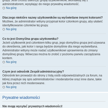
grupy. Jeśli chcesz utworzyć grupę użytkowników, skontaktuj się z
administratorem, wysyłając do niego prywatną wiadomość.
Na górę
Dlaczego niektóre nazwy użytkowników są wyświetlane innymi kolorami?
Możliwe, że administrator witryny przypisał kolor członkom grupy, aby ułatwić
identyfikowanie członków tej grupy.
Na górę
Co to jest
Domyślna grupa użytkownika
?
Jeżeli użytkownik jest członkiem kilku grup, jego domyślna grupa jest używana
do określenia, jaki kolor i ranga będzie domyślnie dla niego wyświetlana.
Administrator witryny może nadać użytkownikowi uprawnienia do zmiany
domyślnej grupy. Wówczas można to zrobić z poziomu panelu zarządzania
kontem.
Na górę
Czym jest odnośnik
Zespół administracyjny
?
Odnośnik ten prowadzi do strony z listą osób odpowiedzialnych za forum, na
której znajduje się spis administratorów i moderatorów oraz inne dane, takie
jak fora przez nich moderowane.
Na górę
Prywatne wiadomości
Nie mogę wysyłać prywatnych wiadomości!