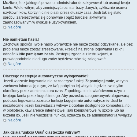
Możliwe, że z jakiegoś powodu administrator dezaktywował lub usunął twoje
konto. Wiele witryn, aby zmniejszyć rozmiar bazy danych, cyklicznie usuwa
użytkowników, którzy nic nie pisali przez dłuższy czas. Jeśli tak się stało,
spróbuj zarejestrować się ponownie i bądź bardziej aktywnym i
zaangażowanym w dyskusje użytkownikiem.
Na górę
Nie pamiętam hasła!
Zachowaj spokój! Twoje hasło wprawdzie nie może zostać odzyskane, ale bez
problemu może zostać zresetowane. Przejdź na stronę logowania i kliknij
odnośnik
Nie pamiętam hasła
. Postępuj zgodnie z instrukcjami, a
prawdopodobnie niedługo znów będziesz móc się zalogować.
Na górę
Dlaczego następuje automatyczne wylogowanie?
Jeżeli w czasie logowania nie zaznaczysz funkcji
Zapamiętaj mnie
, witryna
zachowa informację o tym, że twój pobyt na tej witrynie będzie trwał tylko
określony przez administratora czas. Zapobiega to niewłaściwemu użyciu
twojego konta przez kogoś innego. Aby pozostać zalogowanym/zalogowaną,
podczas logowania zaznacz funkcję
Loguj mnie automatycznie
. Jest to
niezalecane, jeżeli korzystasz z witryny z ogólnie dostępnego komputera, np.
w bibliotece, kawiarence internetowej, sali komputerowej w szkole lub na
uczelni itp. Jeśli nie widzisz tej funkcji, oznacza to, że administrator ją wyłączył.
Na górę
Jak działa funkcja
Usuń ciasteczka witryny
?