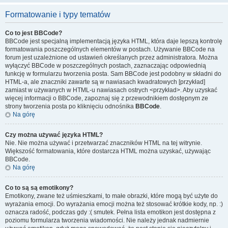
Formatowanie i typy tematów
Co to jest BBCode?
BBCode jest specjalną implementacją języka HTML, która daje lepszą kontrolę
formatowania poszczególnych elementów w postach. Używanie BBCode na
forum jest uzależnione od ustawień określanych przez administratora. Można
wyłączyć BBCode w poszczególnych postach, zaznaczając odpowiednią
funkcję w formularzu tworzenia posta. Sam BBCode jest podobny w składni do
HTML-a, ale znaczniki zawarte są w nawiasach kwadratowych [przykład]
zamiast w używanych w HTML-u nawiasach ostrych <przykład>. Aby uzyskać
więcej informacji o BBCode, zapoznaj się z przewodnikiem dostępnym ze
strony tworzenia posta po kliknięciu odnośnika
BBCode
.
Na górę
Czy można używać języka HTML?
Nie. Nie można używać i przetwarzać znaczników HTML na tej witrynie.
Większość formatowania, które dostarcza HTML można uzyskać, używając
BBCode.
Na górę
Co to są są emotikony?
Emotikony, zwane też uśmieszkami, to małe obrazki, które mogą być użyte do
wyrażania emocji. Do wyrażania emocji można też stosować krótkie kody, np. :)
oznacza radość, podczas gdy :( smutek. Pełna lista emotikon jest dostępna z
poziomu formularza tworzenia wiadomości. Nie należy jednak nadmiernie