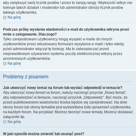
aby zwiększyć swój licznik postów i przez to swoją rangę. Większość witryn nie
toleruje takich działań i moderator lub administrator obniży licznik postów
takiego użytkownika.
Na górę
Podczas próby wysłania wiadomości e-mail do użytkownika witryna prosi
mnie o zalogowanie. Dlaczego?
Tylko zarejestrowani użytkownicy mogą wysyłać e-maile do innych
użytkowników przez wbudowany formularz wysyłania e-maili i tylko wtedy,
jeżeli administrator włączył tę funkcję. Ma to zabezpieczać przed
nieprawidłowym używaniem systemu poczty elektronicznej witryny przez
anonimowych użytkowników.
Na górę
Problemy z pisaniem
Jak utworzyć nowy temat na forum lub wysłać odpowiedź w temacie?
Aby utworzyć nowy temat na forum, należy nacisnąć przycisk „Nowy temat”,
aby odpowiedzieć w temacie, nacisnąć przycisk „Odpowiedz”. Być może, że
przed publikowaniem wiadomości trzeba będzie się zarejestrować. Na dole
strony forum lub strony tematów jest wyświetlana lista uprawnień użytkownika
na każdym forum. Na przykład: Możesz tworzyć nowe tematy, Możesz dodawać
załączniki itp.
Na górę
W jaki sposób można zmienić lub usunąć post?