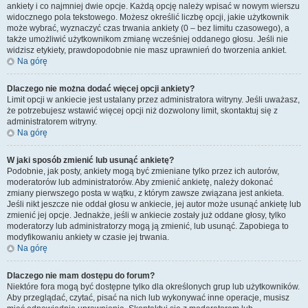
ankiety i co najmniej dwie opcje. Każdą opcję należy wpisać w nowym wierszu
widocznego pola tekstowego. Możesz określić liczbę opcji, jakie użytkownik
może wybrać, wyznaczyć czas trwania ankiety (0 – bez limitu czasowego), a
także umożliwić użytkownikom zmianę wcześniej oddanego głosu. Jeśli nie
widzisz etykiety, prawdopodobnie nie masz uprawnień do tworzenia ankiet.
Na górę
Dlaczego nie można dodać więcej opcji ankiety?
Limit opcji w ankiecie jest ustalany przez administratora witryny. Jeśli uważasz,
że potrzebujesz wstawić więcej opcji niż dozwolony limit, skontaktuj się z
administratorem witryny.
Na górę
W jaki sposób zmienić lub usunąć ankietę?
Podobnie, jak posty, ankiety mogą być zmieniane tylko przez ich autorów,
moderatorów lub administratorów. Aby zmienić ankietę, należy dokonać
zmiany pierwszego posta w wątku, z którym zawsze związana jest ankieta.
Jeśli nikt jeszcze nie oddał głosu w ankiecie, jej autor może usunąć ankietę lub
zmienić jej opcje. Jednakże, jeśli w ankiecie zostały już oddane głosy, tylko
moderatorzy lub administratorzy mogą ją zmienić, lub usunąć. Zapobiega to
modyfikowaniu ankiety w czasie jej trwania.
Na górę
Dlaczego nie mam dostępu do forum?
Niektóre fora mogą być dostępne tylko dla określonych grup lub użytkowników.
Aby przeglądać, czytać, pisać na nich lub wykonywać inne operacje, musisz