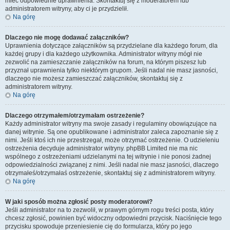
mieć odpowiednie uprawnienia. Skontaktuj się z moderatorem lub
administratorem witryny, aby ci je przydzielił.
Na górę
Dlaczego nie mogę dodawać załączników?
Uprawnienia dotyczące załączników są przydzielane dla każdego forum, dla
każdej grupy i dla każdego użytkownika. Administrator witryny mógł nie
zezwolić na zamieszczanie załączników na forum, na którym piszesz lub
przyznał uprawnienia tylko niektórym grupom. Jeśli nadal nie masz jasności,
dlaczego nie możesz zamieszczać załączników, skontaktuj się z
administratorem witryny.
Na górę
Dlaczego otrzymałem/otrzymałam ostrzeżenie?
Każdy administrator witryny ma swoje zasady i regulaminy obowiązujące na
danej witrynie. Są one opublikowane i administrator zaleca zapoznanie się z
nimi. Jeśli ktoś ich nie przestrzegał, może otrzymać ostrzeżenie. O udzieleniu
ostrzeżenia decyduje administrator witryny. phpBB Limited nie ma nic
wspólnego z ostrzeżeniami udzielanymi na tej witrynie i nie ponosi żadnej
odpowiedzialności związanej z nimi. Jeśli nadal nie masz jasności, dlaczego
otrzymałeś/otrzymałaś ostrzeżenie, skontaktuj się z administratorem witryny.
Na górę
W jaki sposób można zgłosić posty moderatorowi?
Jeśli administrator na to zezwolił, w prawym górnym rogu treści posta, który
chcesz zgłosić, powinien być widoczny odpowiedni przycisk. Naciśnięcie tego
przycisku spowoduje przeniesienie cię do formularza, który po jego