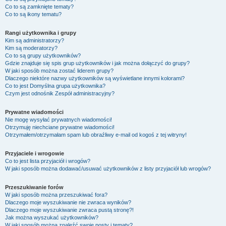
Co to są zamknięte tematy?
Co to są ikony tematu?
Rangi użytkownika i grupy
Kim są administratorzy?
Kim są moderatorzy?
Co to są grupy użytkowników?
Gdzie znajduje się spis grup użytkowników i jak można dołączyć do grupy?
W jaki sposób można zostać liderem grupy?
Dlaczego niektóre nazwy użytkowników są wyświetlane innymi kolorami?
Co to jest
Domyślna grupa użytkownika
?
Czym jest odnośnik
Zespół administracyjny
?
Prywatne wiadomości
Nie mogę wysyłać prywatnych wiadomości!
Otrzymuję niechciane prywatne wiadomości!
Otrzymałem/otrzymałam spam lub obraźliwy e-mail od kogoś z tej witryny!
Przyjaciele i wrogowie
Co to jest lista przyjaciół i wrogów?
W jaki sposób można dodawać/usuwać użytkowników z listy przyjaciół lub wrogów?
Przeszukiwanie forów
W jaki sposób można przeszukiwać fora?
Dlaczego moje wyszukiwanie nie zwraca wyników?
Dlaczego moje wyszukiwanie zwraca pustą stronę?!
Jak można wyszukać użytkowników?
W jaki sposób można znaleźć swoje posty i tematy?