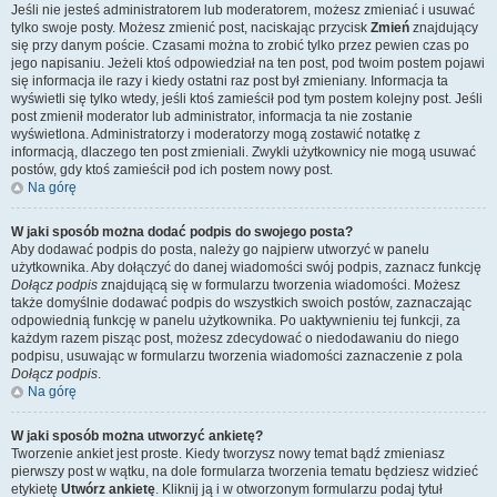
Jeśli nie jesteś administratorem lub moderatorem, możesz zmieniać i usuwać
tylko swoje posty. Możesz zmienić post, naciskając przycisk
Zmień
znajdujący
się przy danym poście. Czasami można to zrobić tylko przez pewien czas po
jego napisaniu. Jeżeli ktoś odpowiedział na ten post, pod twoim postem pojawi
się informacja ile razy i kiedy ostatni raz post był zmieniany. Informacja ta
wyświetli się tylko wtedy, jeśli ktoś zamieścił pod tym postem kolejny post. Jeśli
post zmienił moderator lub administrator, informacja ta nie zostanie
wyświetlona. Administratorzy i moderatorzy mogą zostawić notatkę z
informacją, dlaczego ten post zmieniali. Zwykli użytkownicy nie mogą usuwać
postów, gdy ktoś zamieścił pod ich postem nowy post.
Na górę
W jaki sposób można dodać podpis do swojego posta?
Aby dodawać podpis do posta, należy go najpierw utworzyć w panelu
użytkownika. Aby dołączyć do danej wiadomości swój podpis, zaznacz funkcję
Dołącz podpis
znajdującą się w formularzu tworzenia wiadomości. Możesz
także domyślnie dodawać podpis do wszystkich swoich postów, zaznaczając
odpowiednią funkcję w panelu użytkownika. Po uaktywnieniu tej funkcji, za
każdym razem pisząc post, możesz zdecydować o niedodawaniu do niego
podpisu, usuwając w formularzu tworzenia wiadomości zaznaczenie z pola
Dołącz podpis
.
Na górę
W jaki sposób można utworzyć ankietę?
Tworzenie ankiet jest proste. Kiedy tworzysz nowy temat bądź zmieniasz
pierwszy post w wątku, na dole formularza tworzenia tematu będziesz widzieć
etykietę
Utwórz ankietę
. Kliknij ją i w otworzonym formularzu podaj tytuł