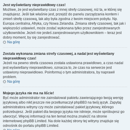
Jest wyświetlany nieprawidłowy czas!
Możliwe, że jest wyświetlany czas z innej strefy czasowej, niż ta, w której się
znajdujesz. Jeśli tak właśnie jest, przejdź do panelu zarządzania kontem i
zmień strefę czasową, tak aby była zgodna z twoim miejscem pobytu. Np.
Europa centralna, Afryka, czy Nowa Zelandia. Zmiana strefy czasowej, tak jak i
większości ustawień, może zostać wykonana tylko przez zarejestrowanych
użytkowników. Jeżeli nie jesteś zarejestrowanym użytkownikiem – teraz jest
dobry moment, by się zarejestrować.
Na górę
Została wykonana zmiana strefy czasowej, a nadal jest wyświetlany
nieprawidłowy czas!
Jeżeli na pewno strefa czasowa została ustawiona prawidłowo, a czas nadal
jest wyświetlany nieprawidłowo, oznacza to, że czas na serwerze jest
ustawiony nieprawidłowo. Poinformuj o tym administratora, by naprawił
problem.
Na górę
Mojego języka nie ma na liście!
Być może administrator nie zainstalował pakietu zawierającego twoją wersję
językową albo nikt jeszcze nie przetłumaczył phpBB3 na twój język. Zapytaj
administratora witryny czy może zainstalować pakiet językowy, którego
potrzebujesz. Jeśli pakiet dla twojego języka nie istnieje, może spróbujesz go
utworzyć. Więcej informacji na ten temat można znaleźć na stronie
internetowej phpBB Limited. Na dole każdej strony tej witryny znajduje się
odnośnik do portalu phpBB Limited.