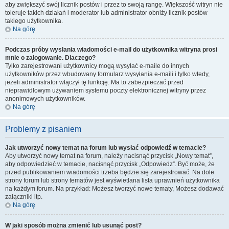
aby zwiększyć swój licznik postów i przez to swoją rangę. Większość witryn nie
toleruje takich działań i moderator lub administrator obniży licznik postów
takiego użytkownika.
Na górę
Podczas próby wysłania wiadomości e-mail do użytkownika witryna prosi
mnie o zalogowanie. Dlaczego?
Tylko zarejestrowani użytkownicy mogą wysyłać e-maile do innych
użytkowników przez wbudowany formularz wysyłania e-maili i tylko wtedy,
jeżeli administrator włączył tę funkcję. Ma to zabezpieczać przed
nieprawidłowym używaniem systemu poczty elektronicznej witryny przez
anonimowych użytkowników.
Na górę
Problemy z pisaniem
Jak utworzyć nowy temat na forum lub wysłać odpowiedź w temacie?
Aby utworzyć nowy temat na forum, należy nacisnąć przycisk „Nowy temat”,
aby odpowiedzieć w temacie, nacisnąć przycisk „Odpowiedz”. Być może, że
przed publikowaniem wiadomości trzeba będzie się zarejestrować. Na dole
strony forum lub strony tematów jest wyświetlana lista uprawnień użytkownika
na każdym forum. Na przykład: Możesz tworzyć nowe tematy, Możesz dodawać
załączniki itp.
Na górę
W jaki sposób można zmienić lub usunąć post?