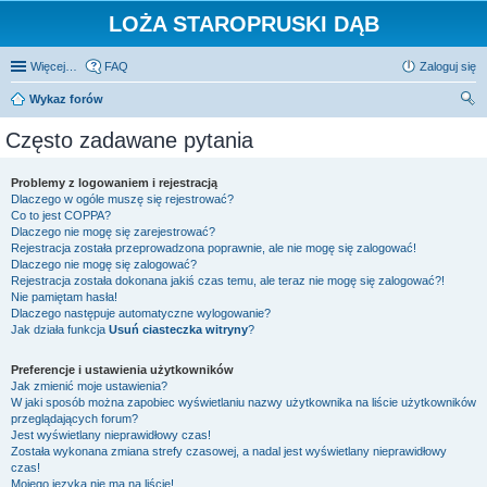
LOŻA STAROPRUSKI DĄB
Więcej…
FAQ
Zaloguj się
Wykaz forów
zu
Często zadawane pytania
kaj
Problemy z logowaniem i rejestracją
Dlaczego w ogóle muszę się rejestrować?
Co to jest COPPA?
Dlaczego nie mogę się zarejestrować?
Rejestracja została przeprowadzona poprawnie, ale nie mogę się zalogować!
Dlaczego nie mogę się zalogować?
Rejestracja została dokonana jakiś czas temu, ale teraz nie mogę się zalogować?!
Nie pamiętam hasła!
Dlaczego następuje automatyczne wylogowanie?
Jak działa funkcja
Usuń ciasteczka witryny
?
Preferencje i ustawienia użytkowników
Jak zmienić moje ustawienia?
W jaki sposób można zapobiec wyświetlaniu nazwy użytkownika na liście użytkowników
przeglądających forum?
Jest wyświetlany nieprawidłowy czas!
Została wykonana zmiana strefy czasowej, a nadal jest wyświetlany nieprawidłowy
czas!
Mojego języka nie ma na liście!