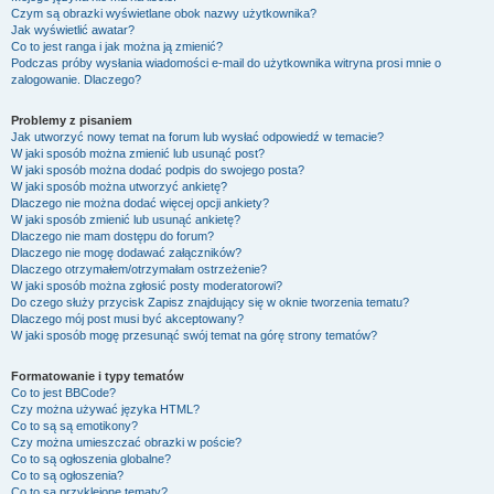
Czym są obrazki wyświetlane obok nazwy użytkownika?
Jak wyświetlić awatar?
Co to jest ranga i jak można ją zmienić?
Podczas próby wysłania wiadomości e-mail do użytkownika witryna prosi mnie o
zalogowanie. Dlaczego?
Problemy z pisaniem
Jak utworzyć nowy temat na forum lub wysłać odpowiedź w temacie?
W jaki sposób można zmienić lub usunąć post?
W jaki sposób można dodać podpis do swojego posta?
W jaki sposób można utworzyć ankietę?
Dlaczego nie można dodać więcej opcji ankiety?
W jaki sposób zmienić lub usunąć ankietę?
Dlaczego nie mam dostępu do forum?
Dlaczego nie mogę dodawać załączników?
Dlaczego otrzymałem/otrzymałam ostrzeżenie?
W jaki sposób można zgłosić posty moderatorowi?
Do czego służy przycisk
Zapisz
znajdujący się w oknie tworzenia tematu?
Dlaczego mój post musi być akceptowany?
W jaki sposób mogę przesunąć swój temat na górę strony tematów?
Formatowanie i typy tematów
Co to jest BBCode?
Czy można używać języka HTML?
Co to są są emotikony?
Czy można umieszczać obrazki w poście?
Co to są ogłoszenia globalne?
Co to są ogłoszenia?
Co to są przyklejone tematy?