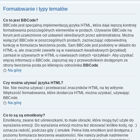
Formatowanie i typy tematów
Co to jest BBCode?
BBCode jest specjalną implementacją języka HTML, która daje lepszą kontrolę
formatowania poszczególnych elementów w postach. Używanie BBCode na
forum jest uzależnione od ustawień określanych przez administratora. Można
wyłączyć BBCode w poszczególnych postach, zaznaczając odpowiednią
funkcję w formularzu tworzenia posta. Sam BBCode jest podobny w składni do
HTML-a, ale znaczniki zawarte są w nawiasach kwadratowych [przykład]
zamiast w używanych w HTML-u nawiasach ostrych <przykład>. Aby uzyskać
więcej informacji o BBCode, zapoznaj się z przewodnikiem dostępnym ze
strony tworzenia posta po kliknięciu odnośnika
BBCode
.
Na górę
Czy można używać języka HTML?
Nie. Nie można używać i przetwarzać znaczników HTML na tej witrynie.
Większość formatowania, które dostarcza HTML można uzyskać, używając
BBCode.
Na górę
Co to są są emotikony?
Emotikony, zwane też uśmieszkami, to małe obrazki, które mogą być użyte do
wyrażania emocji. Do wyrażania emocji można też stosować krótkie kody, np. :)
oznacza radość, podczas gdy :( smutek. Pełna lista emotikon jest dostępna z
poziomu formularza tworzenia wiadomości. Nie należy jednak nadmiernie