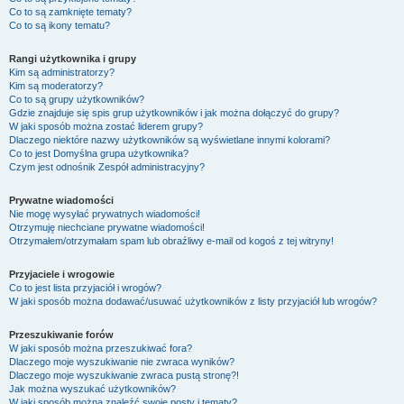
Co to są zamknięte tematy?
Co to są ikony tematu?
Rangi użytkownika i grupy
Kim są administratorzy?
Kim są moderatorzy?
Co to są grupy użytkowników?
Gdzie znajduje się spis grup użytkowników i jak można dołączyć do grupy?
W jaki sposób można zostać liderem grupy?
Dlaczego niektóre nazwy użytkowników są wyświetlane innymi kolorami?
Co to jest
Domyślna grupa użytkownika
?
Czym jest odnośnik
Zespół administracyjny
?
Prywatne wiadomości
Nie mogę wysyłać prywatnych wiadomości!
Otrzymuję niechciane prywatne wiadomości!
Otrzymałem/otrzymałam spam lub obraźliwy e-mail od kogoś z tej witryny!
Przyjaciele i wrogowie
Co to jest lista przyjaciół i wrogów?
W jaki sposób można dodawać/usuwać użytkowników z listy przyjaciół lub wrogów?
Przeszukiwanie forów
W jaki sposób można przeszukiwać fora?
Dlaczego moje wyszukiwanie nie zwraca wyników?
Dlaczego moje wyszukiwanie zwraca pustą stronę?!
Jak można wyszukać użytkowników?
W jaki sposób można znaleźć swoje posty i tematy?