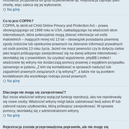
możliwość przypisania do grup użytkowników itp. Rejestracja zajmuje tylko
chwilę, więc zaleca się jej wykonanie.
Na górę
Co to jest COPPA?
COPPA, to skrót od Child Online Privacy and Protection Act – prawa
obowiązującego od 1998 roku w USA, nakładającego na właścicieli stron
internetowych, które potencjalnie mogą zbierać informacje od osób
małoletnich – mających mniej niż 13 lat – obowiązek posiadania pisemnej
zgody rodziców lub opiekunów prawnych na zbieranie informacji prywatnych
od osób poniżej 13 roku życia. Jeżeli nie masz pewności czy to dotyczy ciebie
jako kogoś próbującego zarejestrować się na danej witrynie internetowej –
skontaktuj się z prawnikiem, by uzyskać wyjaśnienie. phpBB Limited i
właściciele tej witryny nie dostarczają pomocy prawnej z wyjątkiem przypadku
opisanego w pytaniu „Z kim się kontaktować w sprawach nadużyć lub
zagadnień prawnych związanych z tą witryną?”, a także nie są punktem
kontaktowym dla wszelkiego rodzaju porad prawnych.
Na górę
Dlaczego nie mogę się zarejestrować?
Być może właściciel witryny wyłączył funkcję rejestracji, aby nie rejestrowały
się nowe osoby. Właściciel witryny mógł także zablokować twój adres IP lub
zabronił nazwy użytkownika, którą próbujesz zarejestrować. W sprawie
pomocy, skontaktuj się z administratorem witryny.
Na górę
Rejestracja została przeprowadzona poprawnie, ale nie mogę się