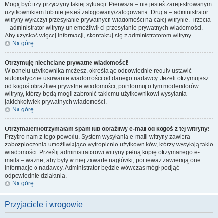
Mogą być trzy przyczyny takiej sytuacji. Pierwsza – nie jesteś zarejestrowanym
użytkownikiem lub nie jesteś zalogowany/zalogowana. Druga – administrator
witryny wyłączył przesyłanie prywatnych wiadomości na całej witrynie. Trzecia
– administrator witryny uniemożliwił ci przesyłanie prywatnych wiadomości.
Aby uzyskać więcej informacji, skontaktuj się z administratorem witryny.
Na górę
Otrzymuję niechciane prywatne wiadomości!
W panelu użytkownika możesz, określając odpowiednie reguły ustawić
automatyczne usuwanie wiadomości od danego nadawcy. Jeżeli otrzymujesz
od kogoś obraźliwe prywatne wiadomości, poinformuj o tym moderatorów
witryny, którzy będą mogli zabronić takiemu użytkownikowi wysyłania
jakichkolwiek prywatnych wiadomości.
Na górę
Otrzymałem/otrzymałam spam lub obraźliwy e-mail od kogoś z tej witryny!
Przykro nam z tego powodu. System wysyłania e-maili witryny zawiera
zabezpieczenia umożliwiające wytropienie użytkowników, którzy wysyłają takie
wiadomości. Prześlij administratorowi witryny pełną kopię otrzymanego e-
maila – ważne, aby były w niej zawarte nagłówki, ponieważ zawierają one
informacje o nadawcy. Administrator będzie wówczas mógł podjąć
odpowiednie działania.
Na górę
Przyjaciele i wrogowie