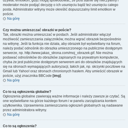
używać emotikon, gdyż mogą spowodować, że post stanie się nieczytelny i
moderator może podjąć decyzję o ich usunięciu bądź też usunięciu całego
posta. Administrator witryny może określić dopuszczalny limit emotikon w
poście.
Na górę
Czy można umieszczać obrazki w poście?
Tak, obrazki można umieszczać w postach. Jeśli administrator włączył
możliwość zamieszczania załączników, można wgrać obrazek bezpośrednio
na witrynę. Jeśli ta funkcja nie działa, aby obrazek był wyświetlany na forum,
należy podać odnośnik do obrazka umieszczonego na publicznie dostępnym
serwerze, np. http://www.jakas_strona.com/moj_obrazek.gif. Nie można
podawać odnośników do obrazków zapisanych na prywatnym komputerze,
chyba że jest publicznie dostępnym serwerem ani do obrazków znajdujących
się na stronach wymagających autoryzacji, takich jak, np. skrzynki pocztowe na
Gmail lub Yahoo! oraz stronach chronionych hasłem. Aby umieścić obrazek w
poście, użyj znacznika BBCode
[img]
.
Na górę
Co to są ogłoszenia globalne?
Ogłoszenia globalne zawierają ważne informacje i należy zawsze je czytać. Są
one wyświetlane na górze każdego forum i w panelu zarządzania kontem
użytkownika. Uprawnienia zamieszczania ogłoszeń globalnych są nadawane
przez administratora witryny.
Na górę
Co to są ogłoszenia?