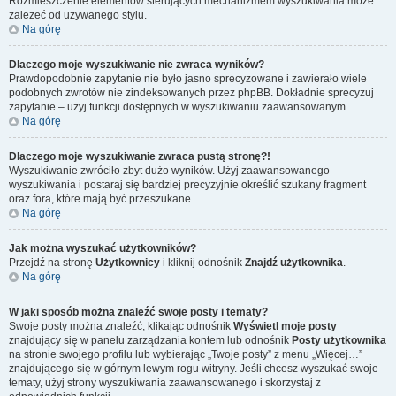
Rozmieszczenie elementów sterujących mechanizmem wyszukiwania może
zależeć od używanego stylu.
Na górę
Dlaczego moje wyszukiwanie nie zwraca wyników?
Prawdopodobnie zapytanie nie było jasno sprecyzowane i zawierało wiele
podobnych zwrotów nie zindeksowanych przez phpBB. Dokładnie sprecyzuj
zapytanie – użyj funkcji dostępnych w wyszukiwaniu zaawansowanym.
Na górę
Dlaczego moje wyszukiwanie zwraca pustą stronę?!
Wyszukiwanie zwróciło zbyt dużo wyników. Użyj zaawansowanego
wyszukiwania i postaraj się bardziej precyzyjnie określić szukany fragment
oraz fora, które mają być przeszukane.
Na górę
Jak można wyszukać użytkowników?
Przejdź na stronę
Użytkownicy
i kliknij odnośnik
Znajdź użytkownika
.
Na górę
W jaki sposób można znaleźć swoje posty i tematy?
Swoje posty można znaleźć, klikając odnośnik
Wyświetl moje posty
znajdujący się w panelu zarządzania kontem lub odnośnik
Posty użytkownika
na stronie swojego profilu lub wybierając „Twoje posty” z menu „Więcej…”
znajdującego się w górnym lewym rogu witryny. Jeśli chcesz wyszukać swoje
tematy, użyj strony wyszukiwania zaawansowanego i skorzystaj z