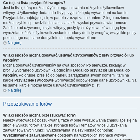
Co to jest lista przyjaciół i wrogów?
Jest to lista, którą można użyć do organizowania różnych użytkowników
witryny. Użytkownicy dodani do listy przyjaciół będą wyświetleni na karcie
Przyjaciele
znajdującej się w panelu zarządzania kontem. Z tego poziomu
można szybko sprawdzić ich status, a także wysłać prywatną wiadomość.
Zależnie od używanego stylu witryny, posty tych użytkowników mogą być
wyróżniane. Jeśli użytkownik zostanie dodany do listy wrogów, wszystkie posty
przez niego napisane domyślnie nie będą wyświetlane.
Na górę
W jaki sposób można dodawać/usuwać użytkowników z listy przyjaciół lub
wrogów?
Można dodawać użytkowników na dwa sposoby. Po pierwsze, klikając w
profilu wybranego użytkownika odnośnik
Dodaj do przyjaciół
lub
Dodaj do
wrogów
. Po drugie, przejść do panelu zarządzania swoim kontem i tam na
karcie
Przyjaciele i wrogowie
wprowadzić odpowiednie dane użytkownika. Na
tej samej karcie można także usuwać użytkowników z list.
Na górę
Przeszukiwanie forów
W jaki sposób można przeszukiwać fora?
Należy wprowadzić poszukiwaną frazę w pole wyszukiwania znajdujące się na
stronie wykazu forów, a także stronach forów i tematów. W celu uzyskania
zaawansowanych funkcji wyszukiwania, należy kliknąć odnośnik
Wyszukiwanie zaawansowane
dostępny na wszystkich stronach witryny.