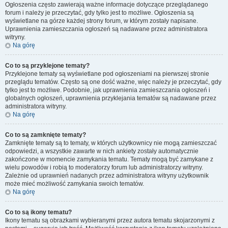
Ogłoszenia często zawierają ważne informacje dotyczące przeglądanego
forum i należy je przeczytać, gdy tylko jest to możliwe. Ogłoszenia są
wyświetlane na górze każdej strony forum, w którym zostały napisane.
Uprawnienia zamieszczania ogłoszeń są nadawane przez administratora
witryny.
Na górę
Co to są przyklejone tematy?
Przyklejone tematy są wyświetlane pod ogłoszeniami na pierwszej stronie
przeglądu tematów. Często są one dość ważne, więc należy je przeczytać, gdy
tylko jest to możliwe. Podobnie, jak uprawnienia zamieszczania ogłoszeń i
globalnych ogłoszeń, uprawnienia przyklejania tematów są nadawane przez
administratora witryny.
Na górę
Co to są zamknięte tematy?
Zamknięte tematy są to tematy, w których użytkownicy nie mogą zamieszczać
odpowiedzi, a wszystkie zawarte w nich ankiety zostały automatycznie
zakończone w momencie zamykania tematu. Tematy mogą być zamykane z
wielu powodów i robią to moderatorzy forum lub administratorzy witryny.
Zależnie od uprawnień nadanych przez administratora witryny użytkownik
może mieć możliwość zamykania swoich tematów.
Na górę
Co to są ikony tematu?
Ikony tematu są obrazkami wybieranymi przez autora tematu skojarzonymi z