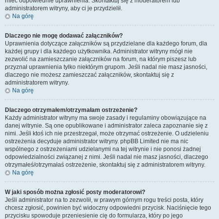
mieć odpowiednie uprawnienia. Skontaktuj się z moderatorem lub
administratorem witryny, aby ci je przydzielił.
Na górę
Dlaczego nie mogę dodawać załączników?
Uprawnienia dotyczące załączników są przydzielane dla każdego forum, dla
każdej grupy i dla każdego użytkownika. Administrator witryny mógł nie
zezwolić na zamieszczanie załączników na forum, na którym piszesz lub
przyznał uprawnienia tylko niektórym grupom. Jeśli nadal nie masz jasności,
dlaczego nie możesz zamieszczać załączników, skontaktuj się z
administratorem witryny.
Na górę
Dlaczego otrzymałem/otrzymałam ostrzeżenie?
Każdy administrator witryny ma swoje zasady i regulaminy obowiązujące na
danej witrynie. Są one opublikowane i administrator zaleca zapoznanie się z
nimi. Jeśli ktoś ich nie przestrzegał, może otrzymać ostrzeżenie. O udzieleniu
ostrzeżenia decyduje administrator witryny. phpBB Limited nie ma nic
wspólnego z ostrzeżeniami udzielanymi na tej witrynie i nie ponosi żadnej
odpowiedzialności związanej z nimi. Jeśli nadal nie masz jasności, dlaczego
otrzymałeś/otrzymałaś ostrzeżenie, skontaktuj się z administratorem witryny.
Na górę
W jaki sposób można zgłosić posty moderatorowi?
Jeśli administrator na to zezwolił, w prawym górnym rogu treści posta, który
chcesz zgłosić, powinien być widoczny odpowiedni przycisk. Naciśnięcie tego
przycisku spowoduje przeniesienie cię do formularza, który po jego