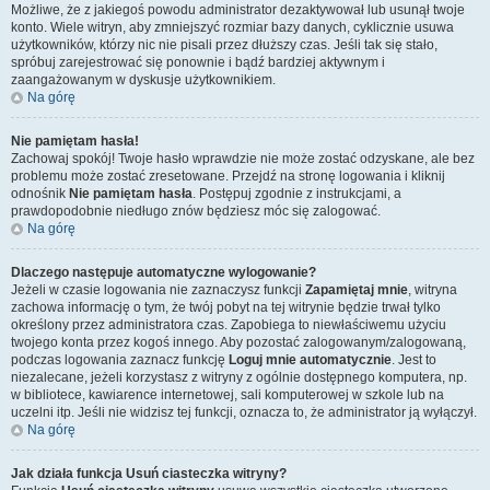
Możliwe, że z jakiegoś powodu administrator dezaktywował lub usunął twoje
konto. Wiele witryn, aby zmniejszyć rozmiar bazy danych, cyklicznie usuwa
użytkowników, którzy nic nie pisali przez dłuższy czas. Jeśli tak się stało,
spróbuj zarejestrować się ponownie i bądź bardziej aktywnym i
zaangażowanym w dyskusje użytkownikiem.
Na górę
Nie pamiętam hasła!
Zachowaj spokój! Twoje hasło wprawdzie nie może zostać odzyskane, ale bez
problemu może zostać zresetowane. Przejdź na stronę logowania i kliknij
odnośnik
Nie pamiętam hasła
. Postępuj zgodnie z instrukcjami, a
prawdopodobnie niedługo znów będziesz móc się zalogować.
Na górę
Dlaczego następuje automatyczne wylogowanie?
Jeżeli w czasie logowania nie zaznaczysz funkcji
Zapamiętaj mnie
, witryna
zachowa informację o tym, że twój pobyt na tej witrynie będzie trwał tylko
określony przez administratora czas. Zapobiega to niewłaściwemu użyciu
twojego konta przez kogoś innego. Aby pozostać zalogowanym/zalogowaną,
podczas logowania zaznacz funkcję
Loguj mnie automatycznie
. Jest to
niezalecane, jeżeli korzystasz z witryny z ogólnie dostępnego komputera, np.
w bibliotece, kawiarence internetowej, sali komputerowej w szkole lub na
uczelni itp. Jeśli nie widzisz tej funkcji, oznacza to, że administrator ją wyłączył.
Na górę
Jak działa funkcja
Usuń ciasteczka witryny
?