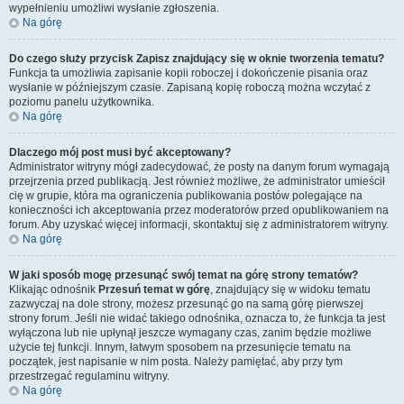
wypełnieniu umożliwi wysłanie zgłoszenia.
Na górę
Do czego służy przycisk
Zapisz
znajdujący się w oknie tworzenia tematu?
Funkcja ta umożliwia zapisanie kopii roboczej i dokończenie pisania oraz
wysłanie w późniejszym czasie. Zapisaną kopię roboczą można wczytać z
poziomu panelu użytkownika.
Na górę
Dlaczego mój post musi być akceptowany?
Administrator witryny mógł zadecydować, że posty na danym forum wymagają
przejrzenia przed publikacją. Jest również możliwe, że administrator umieścił
cię w grupie, która ma ograniczenia publikowania postów polegające na
konieczności ich akceptowania przez moderatorów przed opublikowaniem na
forum. Aby uzyskać więcej informacji, skontaktuj się z administratorem witryny.
Na górę
W jaki sposób mogę przesunąć swój temat na górę strony tematów?
Klikając odnośnik
Przesuń temat w górę
, znajdujący się w widoku tematu
zazwyczaj na dole strony, możesz przesunąć go na samą górę pierwszej
strony forum. Jeśli nie widać takiego odnośnika, oznacza to, że funkcja ta jest
wyłączona lub nie upłynął jeszcze wymagany czas, zanim będzie możliwe
użycie tej funkcji. Innym, łatwym sposobem na przesunięcie tematu na
początek, jest napisanie w nim posta. Należy pamiętać, aby przy tym
przestrzegać regulaminu witryny.
Na górę