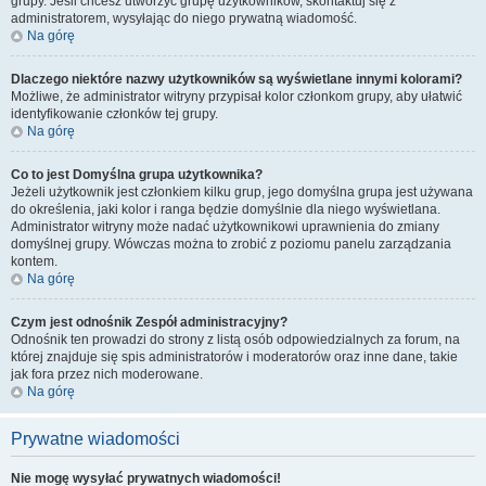
grupy. Jeśli chcesz utworzyć grupę użytkowników, skontaktuj się z
administratorem, wysyłając do niego prywatną wiadomość.
Na górę
Dlaczego niektóre nazwy użytkowników są wyświetlane innymi kolorami?
Możliwe, że administrator witryny przypisał kolor członkom grupy, aby ułatwić
identyfikowanie członków tej grupy.
Na górę
Co to jest
Domyślna grupa użytkownika
?
Jeżeli użytkownik jest członkiem kilku grup, jego domyślna grupa jest używana
do określenia, jaki kolor i ranga będzie domyślnie dla niego wyświetlana.
Administrator witryny może nadać użytkownikowi uprawnienia do zmiany
domyślnej grupy. Wówczas można to zrobić z poziomu panelu zarządzania
kontem.
Na górę
Czym jest odnośnik
Zespół administracyjny
?
Odnośnik ten prowadzi do strony z listą osób odpowiedzialnych za forum, na
której znajduje się spis administratorów i moderatorów oraz inne dane, takie
jak fora przez nich moderowane.
Na górę
Prywatne wiadomości
Nie mogę wysyłać prywatnych wiadomości!