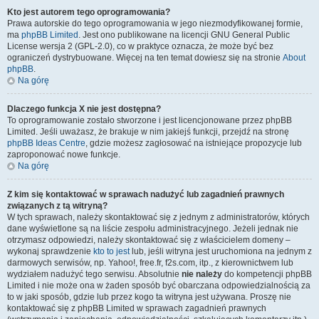
Kto jest autorem tego oprogramowania?
Prawa autorskie do tego oprogramowania w jego niezmodyfikowanej formie,
ma
phpBB Limited
. Jest ono publikowane na licencji GNU General Public
License wersja 2 (GPL-2.0), co w praktyce oznacza, że może być bez
ograniczeń dystrybuowane. Więcej na ten temat dowiesz się na stronie
About
phpBB
.
Na górę
Dlaczego funkcja X nie jest dostępna?
To oprogramowanie zostało stworzone i jest licencjonowane przez phpBB
Limited. Jeśli uważasz, że brakuje w nim jakiejś funkcji, przejdź na stronę
phpBB Ideas Centre
, gdzie możesz zagłosować na istniejące propozycje lub
zaproponować nowe funkcje.
Na górę
Z kim się kontaktować w sprawach nadużyć lub zagadnień prawnych
związanych z tą witryną?
W tych sprawach, należy skontaktować się z jednym z administratorów, których
dane wyświetlone są na liście zespołu administracyjnego. Jeżeli jednak nie
otrzymasz odpowiedzi, należy skontaktować się z właścicielem domeny –
wykonaj sprawdzenie
kto to jest
lub, jeśli witryna jest uruchomiona na jednym z
darmowych serwisów, np. Yahoo!, free.fr, f2s.com, itp., z kierownictwem lub
wydziałem nadużyć tego serwisu. Absolutnie
nie należy
do kompetencji phpBB
Limited i nie może ona w żaden sposób być obarczana odpowiedzialnością za
to w jaki sposób, gdzie lub przez kogo ta witryna jest używana. Proszę nie
kontaktować się z phpBB Limited w sprawach zagadnień prawnych