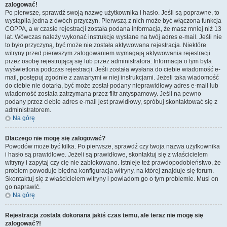
zalogować!
Po pierwsze, sprawdź swoją nazwę użytkownika i hasło. Jeśli są poprawne, to
wystąpiła jedna z dwóch przyczyn. Pierwszą z nich może być włączona funkcja
COPPA, a w czasie rejestracji została podana informacja, że masz mniej niż 13
lat. Wówczas należy wykonać instrukcje wysłane na twój adres e-mail. Jeśli nie
to było przyczyną, być może nie została aktywowana rejestracja. Niektóre
witryny przed pierwszym zalogowaniem wymagają aktywowania rejestracji
przez osobę rejestrującą się lub przez administratora. Informacja o tym była
wyświetlona podczas rejestracji. Jeśli została wysłana do ciebie wiadomość e-
mail, postępuj zgodnie z zawartymi w niej instrukcjami. Jeżeli taka wiadomość
do ciebie nie dotarła, być może został podany nieprawidłowy adres e-mail lub
wiadomość została zatrzymana przez filtr antyspamowy. Jeśli na pewno
podany przez ciebie adres e-mail jest prawidłowy, spróbuj skontaktować się z
administratorem.
Na górę
Dlaczego nie mogę się zalogować?
Powodów może być kilka. Po pierwsze, sprawdź czy twoja nazwa użytkownika
i hasło są prawidłowe. Jeżeli są prawidłowe, skontaktuj się z właścicielem
witryny i zapytaj czy cię nie zablokowano. Istnieje też prawdopodobieństwo, że
problem powoduje błędna konfiguracja witryny, na której znajduje się forum.
Skontaktuj się z właścicielem witryny i powiadom go o tym problemie. Musi on
go naprawić.
Na górę
Rejestracja została dokonana jakiś czas temu, ale teraz nie mogę się
zalogować?!