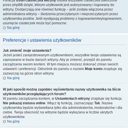
Funkcja
Usuń ciasteczka witryny
usuwa wszystkie ciasteczka utworzone
przez phpBB dzięki, którym użytkownik jest autoryzowany i logowany do
witryny. Dostarczają one również funkcję – jeśli została włączona przez
administratora witryny – śledzenia przeczytanych i nieprzeczytanych przez
użytkownika postów. Jeśli występują problemy z logowaniem/wylogowaniem,
usunięcie ciasteczek może być pomocne.
Na górę
Preferencje i ustawienia użytkowników
Jak zmienić moje ustawienia?
Jeżeli jesteś zarejestrowanym użytkownikiem, wszystkie twoje ustawienia są
zapisywane w bazie danych witryny. Aby je zmienić, przejdź do panelu
zarządzania swoim kontem. W tym miejscu możesz dokonać zmian swoich
ustawień i preferencji. Odnośnik do panelu o nazwie
Moje konto
znajduje się
zazwyczaj na górze stron witryny.
Na górę
W jaki sposób można zapobiec wyświetlaniu nazwy użytkownika na liście
użytkowników przeglądających forum?
W panelu zarządzania kontem, w
Ustawieniach witryny
znajduje się funkcja
Nie pokazuj statusu online
. Włącz tę funkcję, zaznaczając
Tak
. Nazwa
użytkownika będzie wyświetlana tylko dla administratorów, moderatorów i dla
ciebie. Twoja obecność na witrynie będzie wykazana w liczbie ukrytych
użytkowników.
Na górę