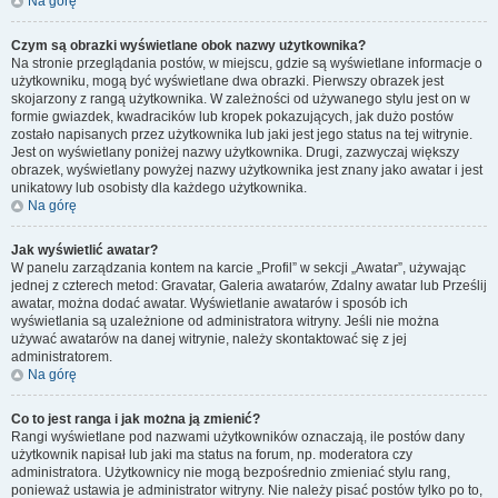
Na górę
Czym są obrazki wyświetlane obok nazwy użytkownika?
Na stronie przeglądania postów, w miejscu, gdzie są wyświetlane informacje o
użytkowniku, mogą być wyświetlane dwa obrazki. Pierwszy obrazek jest
skojarzony z rangą użytkownika. W zależności od używanego stylu jest on w
formie gwiazdek, kwadracików lub kropek pokazujących, jak dużo postów
zostało napisanych przez użytkownika lub jaki jest jego status na tej witrynie.
Jest on wyświetlany poniżej nazwy użytkownika. Drugi, zazwyczaj większy
obrazek, wyświetlany powyżej nazwy użytkownika jest znany jako awatar i jest
unikatowy lub osobisty dla każdego użytkownika.
Na górę
Jak wyświetlić awatar?
W panelu zarządzania kontem na karcie „Profil” w sekcji „Awatar”, używając
jednej z czterech metod: Gravatar, Galeria awatarów, Zdalny awatar lub Prześlij
awatar, można dodać awatar. Wyświetlanie awatarów i sposób ich
wyświetlania są uzależnione od administratora witryny. Jeśli nie można
używać awatarów na danej witrynie, należy skontaktować się z jej
administratorem.
Na górę
Co to jest ranga i jak można ją zmienić?
Rangi wyświetlane pod nazwami użytkowników oznaczają, ile postów dany
użytkownik napisał lub jaki ma status na forum, np. moderatora czy
administratora. Użytkownicy nie mogą bezpośrednio zmieniać stylu rang,
ponieważ ustawia je administrator witryny. Nie należy pisać postów tylko po to,