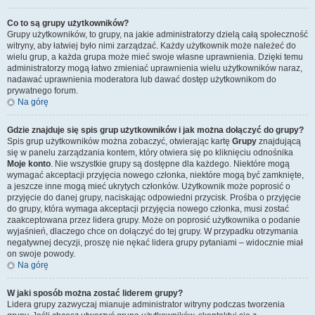
Co to są grupy użytkowników?
Grupy użytkowników, to grupy, na jakie administratorzy dzielą całą społeczność
witryny, aby łatwiej było nimi zarządzać. Każdy użytkownik może należeć do
wielu grup, a każda grupa może mieć swoje własne uprawnienia. Dzięki temu
administratorzy mogą łatwo zmieniać uprawnienia wielu użytkowników naraz,
nadawać uprawnienia moderatora lub dawać dostęp użytkownikom do
prywatnego forum.
Na górę
Gdzie znajduje się spis grup użytkowników i jak można dołączyć do grupy?
Spis grup użytkowników można zobaczyć, otwierając kartę
Grupy
znajdującą
się w panelu zarządzania kontem, który otwiera się po kliknięciu odnośnika
Moje konto
. Nie wszystkie grupy są dostępne dla każdego. Niektóre mogą
wymagać akceptacji przyjęcia nowego członka, niektóre mogą być zamknięte,
a jeszcze inne mogą mieć ukrytych członków. Użytkownik może poprosić o
przyjęcie do danej grupy, naciskając odpowiedni przycisk. Prośba o przyjęcie
do grupy, która wymaga akceptacji przyjęcia nowego członka, musi zostać
zaakceptowana przez lidera grupy. Może on poprosić użytkownika o podanie
wyjaśnień, dlaczego chce on dołączyć do tej grupy. W przypadku otrzymania
negatywnej decyzji, proszę nie nękać lidera grupy pytaniami – widocznie miał
on swoje powody.
Na górę
W jaki sposób można zostać liderem grupy?
Lidera grupy zazwyczaj mianuje administrator witryny podczas tworzenia