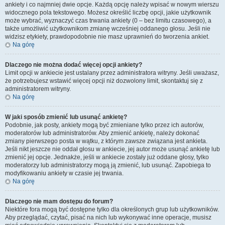
ankiety i co najmniej dwie opcje. Każdą opcję należy wpisać w nowym wierszu
widocznego pola tekstowego. Możesz określić liczbę opcji, jakie użytkownik
może wybrać, wyznaczyć czas trwania ankiety (0 – bez limitu czasowego), a
także umożliwić użytkownikom zmianę wcześniej oddanego głosu. Jeśli nie
widzisz etykiety, prawdopodobnie nie masz uprawnień do tworzenia ankiet.
Na górę
Dlaczego nie można dodać więcej opcji ankiety?
Limit opcji w ankiecie jest ustalany przez administratora witryny. Jeśli uważasz,
że potrzebujesz wstawić więcej opcji niż dozwolony limit, skontaktuj się z
administratorem witryny.
Na górę
W jaki sposób zmienić lub usunąć ankietę?
Podobnie, jak posty, ankiety mogą być zmieniane tylko przez ich autorów,
moderatorów lub administratorów. Aby zmienić ankietę, należy dokonać
zmiany pierwszego posta w wątku, z którym zawsze związana jest ankieta.
Jeśli nikt jeszcze nie oddał głosu w ankiecie, jej autor może usunąć ankietę lub
zmienić jej opcje. Jednakże, jeśli w ankiecie zostały już oddane głosy, tylko
moderatorzy lub administratorzy mogą ją zmienić, lub usunąć. Zapobiega to
modyfikowaniu ankiety w czasie jej trwania.
Na górę
Dlaczego nie mam dostępu do forum?
Niektóre fora mogą być dostępne tylko dla określonych grup lub użytkowników.
Aby przeglądać, czytać, pisać na nich lub wykonywać inne operacje, musisz