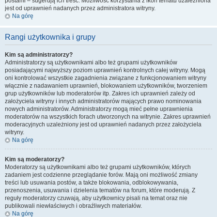
postami – sugerują ich treść. Możliwość korzystania z ikon tematu uzależniona
jest od uprawnień nadanych przez administratora witryny.
Na górę
Rangi użytkownika i grupy
Kim są administratorzy?
Administratorzy są użytkownikami albo też grupami użytkowników
posiadającymi najwyższy poziom uprawnień kontrolnych całej witryny. Mogą
oni kontrolować wszystkie zagadnienia związane z funkcjonowaniem witryny
włącznie z nadawaniem uprawnień, blokowaniem użytkowników, tworzeniem
grup użytkowników lub moderatorów itp. Zakres ich uprawnień zależy od
założyciela witryny i innych administratorów mających prawo nominowania
nowych administratorów. Administratorzy mogą mieć pełne uprawnienia
moderatorów na wszystkich forach utworzonych na witrynie. Zakres uprawnień
moderacyjnych uzależniony jest od uprawnień nadanych przez założyciela
witryny.
Na górę
Kim są moderatorzy?
Moderatorzy są użytkownikami albo też grupami użytkowników, których
zadaniem jest codzienne przeglądanie forów. Mają oni możliwość zmiany
treści lub usuwania postów, a także blokowania, odblokowywania,
przenoszenia, usuwania i dzielenia tematów na forum, które moderują. Z
reguły moderatorzy czuwają, aby użytkownicy pisali na temat oraz nie
publikowali niewłaściwych i obraźliwych materiałów.
Na górę