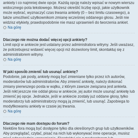
ankiety i co najmniej dwie opcje. Każdą opcję należy wpisać w nowym wierszu
widocznego pola tekstowego. Możesz określić liczbę opcji, jakie użytkownik
może wybrać, wyznaczyć czas trwania ankiety (0 – bez limitu czasowego), a
także umożliwić użytkownikom zmianę wcześniej oddanego głosu. Jeśli nie
widzisz etykiety, prawdopodobnie nie masz uprawnień do tworzenia ankiet.
Na górę
Dlaczego nie można dodać więcej opcji ankiety?
Limit opcji w ankiecie jest ustalany przez administratora witryny. Jeśli uważasz,
że potrzebujesz wstawić więcej opcji niż dozwolony limit, skontaktuj się z
administratorem witryny.
Na górę
W jaki sposób zmienić lub usunąć ankietę?
Podobnie, jak posty, ankiety mogą być zmieniane tylko przez ich autorów,
moderatorów lub administratorów. Aby zmienić ankietę, należy dokonać
zmiany pierwszego posta w wątku, z którym zawsze związana jest ankieta.
Jeśli nikt jeszcze nie oddał głosu w ankiecie, jej autor może usunąć ankietę lub
zmienić jej opcje. Jednakże, jeśli w ankiecie zostały już oddane głosy, tylko
moderatorzy lub administratorzy mogą ją zmienić, lub usunąć. Zapobiega to
modyfikowaniu ankiety w czasie jej trwania.
Na górę
Dlaczego nie mam dostępu do forum?
Niektóre fora mogą być dostępne tylko dla określonych grup lub użytkowników.
Aby przeglądać, czytać, pisać na nich lub wykonywać inne operacje, musisz