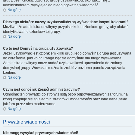
grupy. Jeśli chcesz utworzyć grupę użytkowników, skontaktuj się z
administratorem, wysyłając do niego prywatną wiadomość.
Na górę
Dlaczego niektóre nazwy użytkowników są wyświetlane innymi kolorami?
Możliwe, że administrator witryny przypisał kolor członkom grupy, aby ułatwić
identyfikowanie członków tej grupy.
Na górę
Co to jest
Domyślna grupa użytkownika
?
Jeżeli użytkownik jest członkiem kilku grup, jego domyślna grupa jest używana
do określenia, jaki kolor i ranga będzie domyślnie dla niego wyświetlana.
Administrator witryny może nadać użytkownikowi uprawnienia do zmiany
domyślnej grupy. Wówczas można to zrobić z poziomu panelu zarządzania
kontem.
Na górę
Czym jest odnośnik
Zespół administracyjny
?
Odnośnik ten prowadzi do strony z listą osób odpowiedzialnych za forum, na
której znajduje się spis administratorów i moderatorów oraz inne dane, takie
jak fora przez nich moderowane.
Na górę
Prywatne wiadomości
Nie mogę wysyłać prywatnych wiadomości!