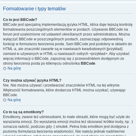
Formatowanie i typy tematów
Co to jest BBCode?
BBCode jest specjalną implementacją języka HTML, która daje lepszą kontrolę
formatowania poszczególnych elementów w postach. Używanie BBCode na
forum jest uzależnione od ustawień określanych przez administratora. Można
wyłączyć BBCode w poszczególnych postach, zaznaczając odpowiednią
funkcję w formularzu tworzenia posta. Sam BBCode jest podobny w składni do
HTML-a, ale znaczniki zawarte są w nawiasach kwadratowych [przykład]
zamiast w używanych w HTML-u nawiasach ostrych <przykład>. Aby uzyskać
więcej informacji o BBCode, zapoznaj się z przewodnikiem dostępnym ze
strony tworzenia posta po kliknięciu odnośnika
BBCode
.
Na górę
Czy można używać języka HTML?
Nie. Nie można używać i przetwarzać znaczników HTML na tej witrynie.
Większość formatowania, które dostarcza HTML można uzyskać, używając
BBCode.
Na górę
Co to są są emotikony?
Emotikony, zwane też uśmieszkami, to małe obrazki, które mogą być użyte do
wyrażania emocji. Do wyrażania emocji można też stosować krótkie kody, np. :)
oznacza radość, podczas gdy :( smutek. Pełna lista emotikon jest dostępna z
poziomu formularza tworzenia wiadomości. Nie należy jednak nadmiernie