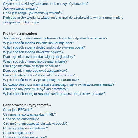
Czym są obrazki wyświetlane obok nazwy użytkownika?
Jak wyświetlić awatar?
Co to jest ranga i jak można ją zmienić?
Podczas próby wysłania wiadomości e-mail do użytkownika witryna prosi mnie o
zalogowanie. Dlaczego?
Problemy z pisaniem
Jak utworzyć nowy temat na forum lub wysłać odpowiedź w temacie?
W jaki sposób można zmienić lub usunąć post?
W jaki sposób można dodać podpis do swojego posta?
W jaki sposób można utworzyć ankietę?
Dlaczego nie można dodać więcej opcji ankiety?
W jaki sposób zmienić lub usunąć ankietę?
Dlaczego nie mam dostępu do forum?
Dlaczego nie mogę dodawać załączników?
Dlaczego otrzymałem/otrzymałam ostrzeżenie?
W jaki sposób można zgłosić posty moderatorowi?
Do czego służy przycisk
Zapisz
znajdujący się w oknie tworzenia tematu?
Dlaczego mój post musi być akceptowany?
W jaki sposób mogę przesunąć swój temat na górę strony tematów?
Formatowanie i typy tematów
Co to jest BBCode?
Czy można używać języka HTML?
Co to są są emotikony?
Czy można umieszczać obrazki w poście?
Co to są ogłoszenia globalne?
Co to są ogłoszenia?
Co to są przyklejone tematy?