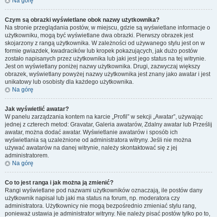
Na górę
Czym są obrazki wyświetlane obok nazwy użytkownika?
Na stronie przeglądania postów, w miejscu, gdzie są wyświetlane informacje o
użytkowniku, mogą być wyświetlane dwa obrazki. Pierwszy obrazek jest
skojarzony z rangą użytkownika. W zależności od używanego stylu jest on w
formie gwiazdek, kwadracików lub kropek pokazujących, jak dużo postów
zostało napisanych przez użytkownika lub jaki jest jego status na tej witrynie.
Jest on wyświetlany poniżej nazwy użytkownika. Drugi, zazwyczaj większy
obrazek, wyświetlany powyżej nazwy użytkownika jest znany jako awatar i jest
unikatowy lub osobisty dla każdego użytkownika.
Na górę
Jak wyświetlić awatar?
W panelu zarządzania kontem na karcie „Profil” w sekcji „Awatar”, używając
jednej z czterech metod: Gravatar, Galeria awatarów, Zdalny awatar lub Prześlij
awatar, można dodać awatar. Wyświetlanie awatarów i sposób ich
wyświetlania są uzależnione od administratora witryny. Jeśli nie można
używać awatarów na danej witrynie, należy skontaktować się z jej
administratorem.
Na górę
Co to jest ranga i jak można ją zmienić?
Rangi wyświetlane pod nazwami użytkowników oznaczają, ile postów dany
użytkownik napisał lub jaki ma status na forum, np. moderatora czy
administratora. Użytkownicy nie mogą bezpośrednio zmieniać stylu rang,
ponieważ ustawia je administrator witryny. Nie należy pisać postów tylko po to,