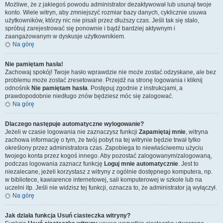
Możliwe, że z jakiegoś powodu administrator dezaktywował lub usunął twoje
konto. Wiele witryn, aby zmniejszyć rozmiar bazy danych, cyklicznie usuwa
użytkowników, którzy nic nie pisali przez dłuższy czas. Jeśli tak się stało,
spróbuj zarejestrować się ponownie i bądź bardziej aktywnym i
zaangażowanym w dyskusje użytkownikiem.
Na górę
Nie pamiętam hasła!
Zachowaj spokój! Twoje hasło wprawdzie nie może zostać odzyskane, ale bez
problemu może zostać zresetowane. Przejdź na stronę logowania i kliknij
odnośnik
Nie pamiętam hasła
. Postępuj zgodnie z instrukcjami, a
prawdopodobnie niedługo znów będziesz móc się zalogować.
Na górę
Dlaczego następuje automatyczne wylogowanie?
Jeżeli w czasie logowania nie zaznaczysz funkcji
Zapamiętaj mnie
, witryna
zachowa informację o tym, że twój pobyt na tej witrynie będzie trwał tylko
określony przez administratora czas. Zapobiega to niewłaściwemu użyciu
twojego konta przez kogoś innego. Aby pozostać zalogowanym/zalogowaną,
podczas logowania zaznacz funkcję
Loguj mnie automatycznie
. Jest to
niezalecane, jeżeli korzystasz z witryny z ogólnie dostępnego komputera, np.
w bibliotece, kawiarence internetowej, sali komputerowej w szkole lub na
uczelni itp. Jeśli nie widzisz tej funkcji, oznacza to, że administrator ją wyłączył.
Na górę
Jak działa funkcja
Usuń ciasteczka witryny
?