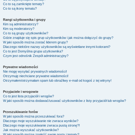
Co to są zamknięte tematy?
Co to są ikony tematu?
Rangi użytkownika i grupy
Kim są administratorzy?
Kim są moderatorzy?
Co to są grupy użytkowników?
Gdzie znajduje się spis grup użytkowników i jak można dołączyć do grupy?
W jaki sposób można zostać liderem grupy?
Dlaczego niektóre nazwy użytkowników są wyświetlane innymi kolorami?
Co to jest
Domyślna grupa użytkownika
?
Czym jest odnośnik
Zespół administracyjny
?
Prywatne wiadomości
Nie mogę wysyłać prywatnych wiadomości!
Otrzymuję niechciane prywatne wiadomości!
Otrzymałem/otrzymałam spam lub obraźliwy e-mail od kogoś z tej witryny!
Przyjaciele i wrogowie
Co to jest lista przyjaciół i wrogów?
W jaki sposób można dodawać/usuwać użytkowników z listy przyjaciół lub wrogów?
Przeszukiwanie forów
W jaki sposób można przeszukiwać fora?
Dlaczego moje wyszukiwanie nie zwraca wyników?
Dlaczego moje wyszukiwanie zwraca pustą stronę?!
Jak można wyszukać użytkowników?
W jaki sposób można znaleźć swoje posty i tematy?