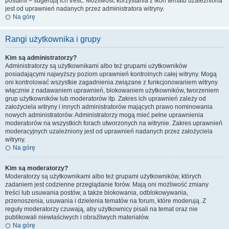
postami – sugerują ich treść. Możliwość korzystania z ikon tematu uzależniona
jest od uprawnień nadanych przez administratora witryny.
Na górę
Rangi użytkownika i grupy
Kim są administratorzy?
Administratorzy są użytkownikami albo też grupami użytkowników
posiadającymi najwyższy poziom uprawnień kontrolnych całej witryny. Mogą
oni kontrolować wszystkie zagadnienia związane z funkcjonowaniem witryny
włącznie z nadawaniem uprawnień, blokowaniem użytkowników, tworzeniem
grup użytkowników lub moderatorów itp. Zakres ich uprawnień zależy od
założyciela witryny i innych administratorów mających prawo nominowania
nowych administratorów. Administratorzy mogą mieć pełne uprawnienia
moderatorów na wszystkich forach utworzonych na witrynie. Zakres uprawnień
moderacyjnych uzależniony jest od uprawnień nadanych przez założyciela
witryny.
Na górę
Kim są moderatorzy?
Moderatorzy są użytkownikami albo też grupami użytkowników, których
zadaniem jest codzienne przeglądanie forów. Mają oni możliwość zmiany
treści lub usuwania postów, a także blokowania, odblokowywania,
przenoszenia, usuwania i dzielenia tematów na forum, które moderują. Z
reguły moderatorzy czuwają, aby użytkownicy pisali na temat oraz nie
publikowali niewłaściwych i obraźliwych materiałów.
Na górę