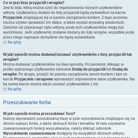
Co to jest lista przyjaciół i wrogów?
Jest to lista, którą można użyć do organizowania różnych użytkowników
witryny. Użytkownicy dodani do listy przyjaciół będą wyświetleni na karcie
Przyjaciele
znajdującej się w panelu zarządzania kontem. Z tego poziomu
można szybko sprawdzić ich status, a także wysłać prywatną wiadomość.
Zależnie od używanego stylu witryny, posty tych użytkowników mogą być
wyróżniane. Jeśli użytkownik zostanie dodany do listy wrogów, wszystkie posty
przez niego napisane domyślnie nie będą wyświetlane.
Na górę
W jaki sposób można dodawać/usuwać użytkowników z listy przyjaciół lub
wrogów?
Można dodawać użytkowników na dwa sposoby. Po pierwsze, klikając w
profilu wybranego użytkownika odnośnik
Dodaj do przyjaciół
lub
Dodaj do
wrogów
. Po drugie, przejść do panelu zarządzania swoim kontem i tam na
karcie
Przyjaciele i wrogowie
wprowadzić odpowiednie dane użytkownika. Na
tej samej karcie można także usuwać użytkowników z list.
Na górę
Przeszukiwanie forów
W jaki sposób można przeszukiwać fora?
Należy wprowadzić poszukiwaną frazę w pole wyszukiwania znajdujące się na
stronie wykazu forów, a także stronach forów i tematów. W celu uzyskania
zaawansowanych funkcji wyszukiwania, należy kliknąć odnośnik
Wyszukiwanie zaawansowane
dostępny na wszystkich stronach witryny.