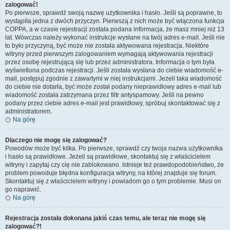
zalogować!
Po pierwsze, sprawdź swoją nazwę użytkownika i hasło. Jeśli są poprawne, to
wystąpiła jedna z dwóch przyczyn. Pierwszą z nich może być włączona funkcja
COPPA, a w czasie rejestracji została podana informacja, że masz mniej niż 13
lat. Wówczas należy wykonać instrukcje wysłane na twój adres e-mail. Jeśli nie
to było przyczyną, być może nie została aktywowana rejestracja. Niektóre
witryny przed pierwszym zalogowaniem wymagają aktywowania rejestracji
przez osobę rejestrującą się lub przez administratora. Informacja o tym była
wyświetlona podczas rejestracji. Jeśli została wysłana do ciebie wiadomość e-
mail, postępuj zgodnie z zawartymi w niej instrukcjami. Jeżeli taka wiadomość
do ciebie nie dotarła, być może został podany nieprawidłowy adres e-mail lub
wiadomość została zatrzymana przez filtr antyspamowy. Jeśli na pewno
podany przez ciebie adres e-mail jest prawidłowy, spróbuj skontaktować się z
administratorem.
Na górę
Dlaczego nie mogę się zalogować?
Powodów może być kilka. Po pierwsze, sprawdź czy twoja nazwa użytkownika
i hasło są prawidłowe. Jeżeli są prawidłowe, skontaktuj się z właścicielem
witryny i zapytaj czy cię nie zablokowano. Istnieje też prawdopodobieństwo, że
problem powoduje błędna konfiguracja witryny, na której znajduje się forum.
Skontaktuj się z właścicielem witryny i powiadom go o tym problemie. Musi on
go naprawić.
Na górę
Rejestracja została dokonana jakiś czas temu, ale teraz nie mogę się
zalogować?!