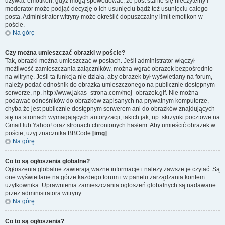
używać emotikon, gdyż mogą spowodować, że post stanie się nieczytelny i
moderator może podjąć decyzję o ich usunięciu bądź też usunięciu całego
posta. Administrator witryny może określić dopuszczalny limit emotikon w
poście.
Na górę
Czy można umieszczać obrazki w poście?
Tak, obrazki można umieszczać w postach. Jeśli administrator włączył
możliwość zamieszczania załączników, można wgrać obrazek bezpośrednio
na witrynę. Jeśli ta funkcja nie działa, aby obrazek był wyświetlany na forum,
należy podać odnośnik do obrazka umieszczonego na publicznie dostępnym
serwerze, np. http://www.jakas_strona.com/moj_obrazek.gif. Nie można
podawać odnośników do obrazków zapisanych na prywatnym komputerze,
chyba że jest publicznie dostępnym serwerem ani do obrazków znajdujących
się na stronach wymagających autoryzacji, takich jak, np. skrzynki pocztowe na
Gmail lub Yahoo! oraz stronach chronionych hasłem. Aby umieścić obrazek w
poście, użyj znacznika BBCode
[img]
.
Na górę
Co to są ogłoszenia globalne?
Ogłoszenia globalne zawierają ważne informacje i należy zawsze je czytać. Są
one wyświetlane na górze każdego forum i w panelu zarządzania kontem
użytkownika. Uprawnienia zamieszczania ogłoszeń globalnych są nadawane
przez administratora witryny.
Na górę
Co to są ogłoszenia?