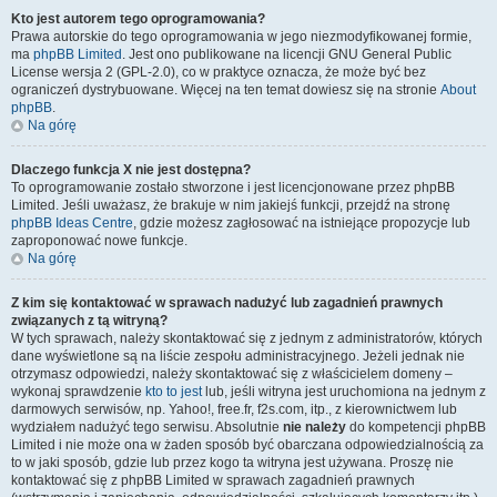
Kto jest autorem tego oprogramowania?
Prawa autorskie do tego oprogramowania w jego niezmodyfikowanej formie,
ma
phpBB Limited
. Jest ono publikowane na licencji GNU General Public
License wersja 2 (GPL-2.0), co w praktyce oznacza, że może być bez
ograniczeń dystrybuowane. Więcej na ten temat dowiesz się na stronie
About
phpBB
.
Na górę
Dlaczego funkcja X nie jest dostępna?
To oprogramowanie zostało stworzone i jest licencjonowane przez phpBB
Limited. Jeśli uważasz, że brakuje w nim jakiejś funkcji, przejdź na stronę
phpBB Ideas Centre
, gdzie możesz zagłosować na istniejące propozycje lub
zaproponować nowe funkcje.
Na górę
Z kim się kontaktować w sprawach nadużyć lub zagadnień prawnych
związanych z tą witryną?
W tych sprawach, należy skontaktować się z jednym z administratorów, których
dane wyświetlone są na liście zespołu administracyjnego. Jeżeli jednak nie
otrzymasz odpowiedzi, należy skontaktować się z właścicielem domeny –
wykonaj sprawdzenie
kto to jest
lub, jeśli witryna jest uruchomiona na jednym z
darmowych serwisów, np. Yahoo!, free.fr, f2s.com, itp., z kierownictwem lub
wydziałem nadużyć tego serwisu. Absolutnie
nie należy
do kompetencji phpBB
Limited i nie może ona w żaden sposób być obarczana odpowiedzialnością za
to w jaki sposób, gdzie lub przez kogo ta witryna jest używana. Proszę nie
kontaktować się z phpBB Limited w sprawach zagadnień prawnych