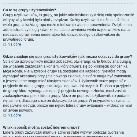
Co to są grupy użytkowników?
Grupy użytkowników, to grupy, na jakie administratorzy dzielą całą społeczność
witryny, aby łatwiej było nimi zarządzać. Każdy użytkownik może należeć do
wielu grup, a każda grupa może mieć swoje własne uprawnienia. Dzięki temu
administratorzy mogą łatwo zmieniać uprawnienia wielu użytkowników naraz,
nadawać uprawnienia moderatora lub dawać dostęp użytkownikom do
prywatnego forum.
Na górę
Gdzie znajduje się spis grup użytkowników i jak można dołączyć do grupy?
Spis grup użytkowników można zobaczyć, otwierając kartę
Grupy
znajdującą
się w panelu zarządzania kontem, który otwiera się po kliknięciu odnośnika
Moje konto
. Nie wszystkie grupy są dostępne dla każdego. Niektóre mogą
wymagać akceptacji przyjęcia nowego członka, niektóre mogą być zamknięte,
a jeszcze inne mogą mieć ukrytych członków. Użytkownik może poprosić o
przyjęcie do danej grupy, naciskając odpowiedni przycisk. Prośba o przyjęcie
do grupy, która wymaga akceptacji przyjęcia nowego członka, musi zostać
zaakceptowana przez lidera grupy. Może on poprosić użytkownika o podanie
wyjaśnień, dlaczego chce on dołączyć do tej grupy. W przypadku otrzymania
negatywnej decyzji, proszę nie nękać lidera grupy pytaniami – widocznie miał
on swoje powody.
Na górę
W jaki sposób można zostać liderem grupy?
Lidera grupy zazwyczaj mianuje administrator witryny podczas tworzenia