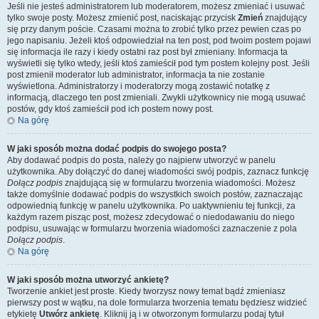
Jeśli nie jesteś administratorem lub moderatorem, możesz zmieniać i usuwać
tylko swoje posty. Możesz zmienić post, naciskając przycisk
Zmień
znajdujący
się przy danym poście. Czasami można to zrobić tylko przez pewien czas po
jego napisaniu. Jeżeli ktoś odpowiedział na ten post, pod twoim postem pojawi
się informacja ile razy i kiedy ostatni raz post był zmieniany. Informacja ta
wyświetli się tylko wtedy, jeśli ktoś zamieścił pod tym postem kolejny post. Jeśli
post zmienił moderator lub administrator, informacja ta nie zostanie
wyświetlona. Administratorzy i moderatorzy mogą zostawić notatkę z
informacją, dlaczego ten post zmieniali. Zwykli użytkownicy nie mogą usuwać
postów, gdy ktoś zamieścił pod ich postem nowy post.
Na górę
W jaki sposób można dodać podpis do swojego posta?
Aby dodawać podpis do posta, należy go najpierw utworzyć w panelu
użytkownika. Aby dołączyć do danej wiadomości swój podpis, zaznacz funkcję
Dołącz podpis
znajdującą się w formularzu tworzenia wiadomości. Możesz
także domyślnie dodawać podpis do wszystkich swoich postów, zaznaczając
odpowiednią funkcję w panelu użytkownika. Po uaktywnieniu tej funkcji, za
każdym razem pisząc post, możesz zdecydować o niedodawaniu do niego
podpisu, usuwając w formularzu tworzenia wiadomości zaznaczenie z pola
Dołącz podpis
.
Na górę
W jaki sposób można utworzyć ankietę?
Tworzenie ankiet jest proste. Kiedy tworzysz nowy temat bądź zmieniasz
pierwszy post w wątku, na dole formularza tworzenia tematu będziesz widzieć
etykietę
Utwórz ankietę
. Kliknij ją i w otworzonym formularzu podaj tytuł