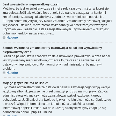
Jest wyświetlany nieprawidłowy czas!
Możliwe, że jest wyświetlany czas z innej strefy czasowej, niż ta, w której się
znajdujesz. Jeśli tak właśnie jest, przejdź do panelu zarządzania kontem i
zmień strefę czasową, tak aby była zgodna z twoim miejscem pobytu. Np.
Europa centralna, Afryka, czy Nowa Zelandia. Zmiana strefy czasowej, tak jak i
większości ustawień, może zostać wykonana tylko przez zarejestrowanych
użytkowników. Jeżeli nie jesteś zarejestrowanym użytkownikiem – teraz jest
dobry moment, by się zarejestrować.
Na górę
Została wykonana zmiana strefy czasowej, a nadal jest wyświetlany
nieprawidłowy czas!
Jeżeli na pewno strefa czasowa została ustawiona prawidłowo, a czas nadal
jest wyświetlany nieprawidłowo, oznacza to, że czas na serwerze jest
ustawiony nieprawidłowo. Poinformuj o tym administratora, by naprawił
problem.
Na górę
Mojego języka nie ma na liście!
Być może administrator nie zainstalował pakietu zawierającego twoją wersję
językową albo nikt jeszcze nie przetłumaczył phpBB3 na twój język. Zapytaj
administratora witryny czy może zainstalować pakiet językowy, którego
potrzebujesz. Jeśli pakiet dla twojego języka nie istnieje, może spróbujesz go
utworzyć. Więcej informacji na ten temat można znaleźć na stronie
internetowej phpBB Limited. Na dole każdej strony tej witryny znajduje się
odnośnik do portalu phpBB Limited.