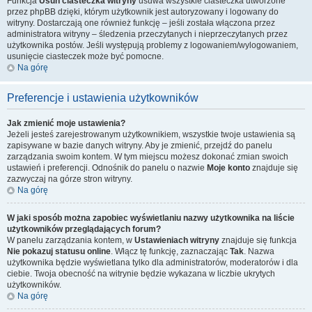
Funkcja
Usuń ciasteczka witryny
usuwa wszystkie ciasteczka utworzone
przez phpBB dzięki, którym użytkownik jest autoryzowany i logowany do
witryny. Dostarczają one również funkcję – jeśli została włączona przez
administratora witryny – śledzenia przeczytanych i nieprzeczytanych przez
użytkownika postów. Jeśli występują problemy z logowaniem/wylogowaniem,
usunięcie ciasteczek może być pomocne.
Na górę
Preferencje i ustawienia użytkowników
Jak zmienić moje ustawienia?
Jeżeli jesteś zarejestrowanym użytkownikiem, wszystkie twoje ustawienia są
zapisywane w bazie danych witryny. Aby je zmienić, przejdź do panelu
zarządzania swoim kontem. W tym miejscu możesz dokonać zmian swoich
ustawień i preferencji. Odnośnik do panelu o nazwie
Moje konto
znajduje się
zazwyczaj na górze stron witryny.
Na górę
W jaki sposób można zapobiec wyświetlaniu nazwy użytkownika na liście
użytkowników przeglądających forum?
W panelu zarządzania kontem, w
Ustawieniach witryny
znajduje się funkcja
Nie pokazuj statusu online
. Włącz tę funkcję, zaznaczając
Tak
. Nazwa
użytkownika będzie wyświetlana tylko dla administratorów, moderatorów i dla
ciebie. Twoja obecność na witrynie będzie wykazana w liczbie ukrytych
użytkowników.
Na górę