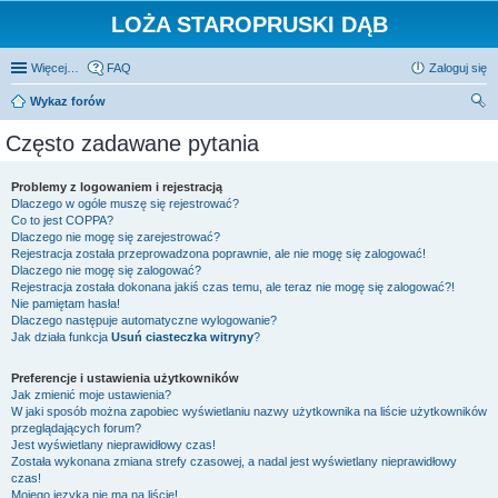
LOŻA STAROPRUSKI DĄB
Więcej…
FAQ
Zaloguj się
Wykaz forów
zu
Często zadawane pytania
kaj
Problemy z logowaniem i rejestracją
Dlaczego w ogóle muszę się rejestrować?
Co to jest COPPA?
Dlaczego nie mogę się zarejestrować?
Rejestracja została przeprowadzona poprawnie, ale nie mogę się zalogować!
Dlaczego nie mogę się zalogować?
Rejestracja została dokonana jakiś czas temu, ale teraz nie mogę się zalogować?!
Nie pamiętam hasła!
Dlaczego następuje automatyczne wylogowanie?
Jak działa funkcja
Usuń ciasteczka witryny
?
Preferencje i ustawienia użytkowników
Jak zmienić moje ustawienia?
W jaki sposób można zapobiec wyświetlaniu nazwy użytkownika na liście użytkowników
przeglądających forum?
Jest wyświetlany nieprawidłowy czas!
Została wykonana zmiana strefy czasowej, a nadal jest wyświetlany nieprawidłowy
czas!
Mojego języka nie ma na liście!