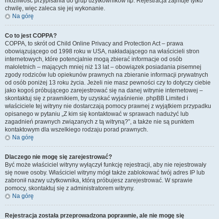
możliwość przypisania do grup użytkowników itp. Rejestracja zajmuje tylko
chwilę, więc zaleca się jej wykonanie.
Na górę
Co to jest COPPA?
COPPA, to skrót od Child Online Privacy and Protection Act – prawa
obowiązującego od 1998 roku w USA, nakładającego na właścicieli stron
internetowych, które potencjalnie mogą zbierać informacje od osób
małoletnich – mających mniej niż 13 lat – obowiązek posiadania pisemnej
zgody rodziców lub opiekunów prawnych na zbieranie informacji prywatnych
od osób poniżej 13 roku życia. Jeżeli nie masz pewności czy to dotyczy ciebie
jako kogoś próbującego zarejestrować się na danej witrynie internetowej –
skontaktuj się z prawnikiem, by uzyskać wyjaśnienie. phpBB Limited i
właściciele tej witryny nie dostarczają pomocy prawnej z wyjątkiem przypadku
opisanego w pytaniu „Z kim się kontaktować w sprawach nadużyć lub
zagadnień prawnych związanych z tą witryną?”, a także nie są punktem
kontaktowym dla wszelkiego rodzaju porad prawnych.
Na górę
Dlaczego nie mogę się zarejestrować?
Być może właściciel witryny wyłączył funkcję rejestracji, aby nie rejestrowały
się nowe osoby. Właściciel witryny mógł także zablokować twój adres IP lub
zabronił nazwy użytkownika, którą próbujesz zarejestrować. W sprawie
pomocy, skontaktuj się z administratorem witryny.
Na górę
Rejestracja została przeprowadzona poprawnie, ale nie mogę się