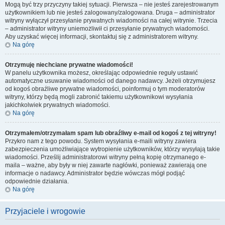
Mogą być trzy przyczyny takiej sytuacji. Pierwsza – nie jesteś zarejestrowanym
użytkownikiem lub nie jesteś zalogowany/zalogowana. Druga – administrator
witryny wyłączył przesyłanie prywatnych wiadomości na całej witrynie. Trzecia
– administrator witryny uniemożliwił ci przesyłanie prywatnych wiadomości.
Aby uzyskać więcej informacji, skontaktuj się z administratorem witryny.
Na górę
Otrzymuję niechciane prywatne wiadomości!
W panelu użytkownika możesz, określając odpowiednie reguły ustawić
automatyczne usuwanie wiadomości od danego nadawcy. Jeżeli otrzymujesz
od kogoś obraźliwe prywatne wiadomości, poinformuj o tym moderatorów
witryny, którzy będą mogli zabronić takiemu użytkownikowi wysyłania
jakichkolwiek prywatnych wiadomości.
Na górę
Otrzymałem/otrzymałam spam lub obraźliwy e-mail od kogoś z tej witryny!
Przykro nam z tego powodu. System wysyłania e-maili witryny zawiera
zabezpieczenia umożliwiające wytropienie użytkowników, którzy wysyłają takie
wiadomości. Prześlij administratorowi witryny pełną kopię otrzymanego e-
maila – ważne, aby były w niej zawarte nagłówki, ponieważ zawierają one
informacje o nadawcy. Administrator będzie wówczas mógł podjąć
odpowiednie działania.
Na górę
Przyjaciele i wrogowie