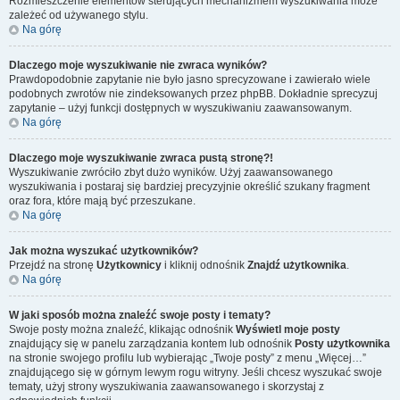
Rozmieszczenie elementów sterujących mechanizmem wyszukiwania może
zależeć od używanego stylu.
Na górę
Dlaczego moje wyszukiwanie nie zwraca wyników?
Prawdopodobnie zapytanie nie było jasno sprecyzowane i zawierało wiele
podobnych zwrotów nie zindeksowanych przez phpBB. Dokładnie sprecyzuj
zapytanie – użyj funkcji dostępnych w wyszukiwaniu zaawansowanym.
Na górę
Dlaczego moje wyszukiwanie zwraca pustą stronę?!
Wyszukiwanie zwróciło zbyt dużo wyników. Użyj zaawansowanego
wyszukiwania i postaraj się bardziej precyzyjnie określić szukany fragment
oraz fora, które mają być przeszukane.
Na górę
Jak można wyszukać użytkowników?
Przejdź na stronę
Użytkownicy
i kliknij odnośnik
Znajdź użytkownika
.
Na górę
W jaki sposób można znaleźć swoje posty i tematy?
Swoje posty można znaleźć, klikając odnośnik
Wyświetl moje posty
znajdujący się w panelu zarządzania kontem lub odnośnik
Posty użytkownika
na stronie swojego profilu lub wybierając „Twoje posty” z menu „Więcej…”
znajdującego się w górnym lewym rogu witryny. Jeśli chcesz wyszukać swoje
tematy, użyj strony wyszukiwania zaawansowanego i skorzystaj z