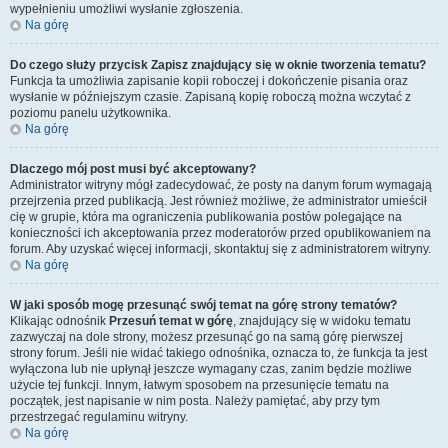
wypełnieniu umożliwi wysłanie zgłoszenia.
Na górę
Do czego służy przycisk
Zapisz
znajdujący się w oknie tworzenia tematu?
Funkcja ta umożliwia zapisanie kopii roboczej i dokończenie pisania oraz
wysłanie w późniejszym czasie. Zapisaną kopię roboczą można wczytać z
poziomu panelu użytkownika.
Na górę
Dlaczego mój post musi być akceptowany?
Administrator witryny mógł zadecydować, że posty na danym forum wymagają
przejrzenia przed publikacją. Jest również możliwe, że administrator umieścił
cię w grupie, która ma ograniczenia publikowania postów polegające na
konieczności ich akceptowania przez moderatorów przed opublikowaniem na
forum. Aby uzyskać więcej informacji, skontaktuj się z administratorem witryny.
Na górę
W jaki sposób mogę przesunąć swój temat na górę strony tematów?
Klikając odnośnik
Przesuń temat w górę
, znajdujący się w widoku tematu
zazwyczaj na dole strony, możesz przesunąć go na samą górę pierwszej
strony forum. Jeśli nie widać takiego odnośnika, oznacza to, że funkcja ta jest
wyłączona lub nie upłynął jeszcze wymagany czas, zanim będzie możliwe
użycie tej funkcji. Innym, łatwym sposobem na przesunięcie tematu na
początek, jest napisanie w nim posta. Należy pamiętać, aby przy tym
przestrzegać regulaminu witryny.
Na górę