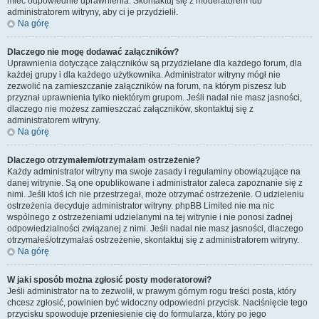
mieć odpowiednie uprawnienia. Skontaktuj się z moderatorem lub
administratorem witryny, aby ci je przydzielił.
Na górę
Dlaczego nie mogę dodawać załączników?
Uprawnienia dotyczące załączników są przydzielane dla każdego forum, dla
każdej grupy i dla każdego użytkownika. Administrator witryny mógł nie
zezwolić na zamieszczanie załączników na forum, na którym piszesz lub
przyznał uprawnienia tylko niektórym grupom. Jeśli nadal nie masz jasności,
dlaczego nie możesz zamieszczać załączników, skontaktuj się z
administratorem witryny.
Na górę
Dlaczego otrzymałem/otrzymałam ostrzeżenie?
Każdy administrator witryny ma swoje zasady i regulaminy obowiązujące na
danej witrynie. Są one opublikowane i administrator zaleca zapoznanie się z
nimi. Jeśli ktoś ich nie przestrzegał, może otrzymać ostrzeżenie. O udzieleniu
ostrzeżenia decyduje administrator witryny. phpBB Limited nie ma nic
wspólnego z ostrzeżeniami udzielanymi na tej witrynie i nie ponosi żadnej
odpowiedzialności związanej z nimi. Jeśli nadal nie masz jasności, dlaczego
otrzymałeś/otrzymałaś ostrzeżenie, skontaktuj się z administratorem witryny.
Na górę
W jaki sposób można zgłosić posty moderatorowi?
Jeśli administrator na to zezwolił, w prawym górnym rogu treści posta, który
chcesz zgłosić, powinien być widoczny odpowiedni przycisk. Naciśnięcie tego
przycisku spowoduje przeniesienie cię do formularza, który po jego