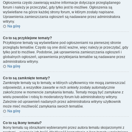
Ogłoszenia często zawierają ważne informacje dotyczące przeglądanego
forum i należy je przeczytać, gdy tylko jest to możliwe. Ogłoszenia są
wyświetlane na górze każdej strony forum, w którym zostały napisane.
Uprawnienia zamieszczania ogłoszeń są nadawane przez administratora
witryny.
Na górę
Co to są przyklejone tematy?
Przyklejone tematy są wyświetlane pod ogłoszeniami na pierwszej stronie
przeglądu tematów. Często są one dość ważne, więc należy je przeczytać, gdy
tylko jest to możliwe. Podobnie, jak uprawnienia zamieszczania ogłoszeń i
globalnych ogłoszeń, uprawnienia przyklejania tematów są nadawane przez
administratora witryny.
Na górę
Co to są zamknięte tematy?
Zamknięte tematy są to tematy, w których użytkownicy nie mogą zamieszczać
odpowiedzi, a wszystkie zawarte w nich ankiety zostały automatycznie
zakończone w momencie zamykania tematu. Tematy mogą być zamykane z
wielu powodów i robią to moderatorzy forum lub administratorzy witryny.
Zależnie od uprawnień nadanych przez administratora witryny użytkownik
może mieć możliwość zamykania swoich tematów.
Na górę
Co to są ikony tematu?
Ikony tematu są obrazkami wybieranymi przez autora tematu skojarzonymi z