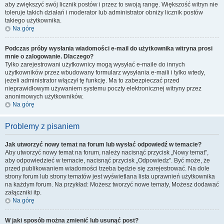
aby zwiększyć swój licznik postów i przez to swoją rangę. Większość witryn nie
toleruje takich działań i moderator lub administrator obniży licznik postów
takiego użytkownika.
Na górę
Podczas próby wysłania wiadomości e-mail do użytkownika witryna prosi
mnie o zalogowanie. Dlaczego?
Tylko zarejestrowani użytkownicy mogą wysyłać e-maile do innych
użytkowników przez wbudowany formularz wysyłania e-maili i tylko wtedy,
jeżeli administrator włączył tę funkcję. Ma to zabezpieczać przed
nieprawidłowym używaniem systemu poczty elektronicznej witryny przez
anonimowych użytkowników.
Na górę
Problemy z pisaniem
Jak utworzyć nowy temat na forum lub wysłać odpowiedź w temacie?
Aby utworzyć nowy temat na forum, należy nacisnąć przycisk „Nowy temat”,
aby odpowiedzieć w temacie, nacisnąć przycisk „Odpowiedz”. Być może, że
przed publikowaniem wiadomości trzeba będzie się zarejestrować. Na dole
strony forum lub strony tematów jest wyświetlana lista uprawnień użytkownika
na każdym forum. Na przykład: Możesz tworzyć nowe tematy, Możesz dodawać
załączniki itp.
Na górę
W jaki sposób można zmienić lub usunąć post?