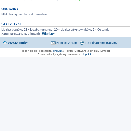
URODZINY
Nikt dzisiaj nie obchodzi urodzin
STATYSTYKI
Liczba postów:
21
• Liczba tematów:
10
• Liczba użytkowników:
7
• Ostatnio
zarejestrowany użytkownik:
Wieslaw
Wykaz forów
Kontakt z nami
Zespół administracyjny
Technologię dostarcza
phpBB
® Forum Software © phpBB Limited
Polski pakiet językowy dostarcza
phpBB.pl