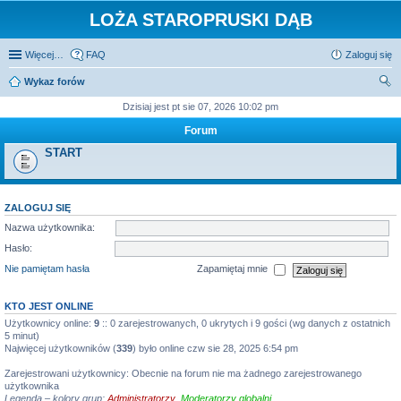
LOŻA STAROPRUSKI DĄB
Więcej…
FAQ
Zaloguj się
Wykaz forów
zu
Dzisiaj jest pt sie 07, 2026 10:02 pm
kaj
Forum
START
ZALOGUJ SIĘ
Nazwa użytkownika:
Hasło:
Nie pamiętam hasła
Zapamiętaj mnie
KTO JEST ONLINE
Użytkownicy online:
9
:: 0 zarejestrowanych, 0 ukrytych i 9 gości (wg danych z ostatnich
5 minut)
Najwięcej użytkowników (
339
) było online czw sie 28, 2025 6:54 pm
Zarejestrowani użytkownicy: Obecnie na forum nie ma żadnego zarejestrowanego
użytkownika
Legenda – kolory grup:
Administratorzy
,
Moderatorzy globalni