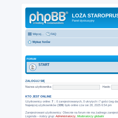
LOŻA STAROPRUS
Panel dyskusyjny
Więcej…
FAQ
Wykaz forów
FORUM
START
ZALOGUJ SIĘ
Nazwa użytkownika:
Hasło:
KTO JEST ONLINE
Użytkownicy online:
7
:: 0 zarejestrowanych, 0 ukrytych i 7 gości (wg da
Najwięcej użytkowników (
339
) było online czw sie 28, 2025 6:54 pm
Zarejestrowani użytkownicy: Obecnie na forum nie ma żadnego zareje
Legenda – kolory grup:
Administratorzy
,
Moderatorzy globalni