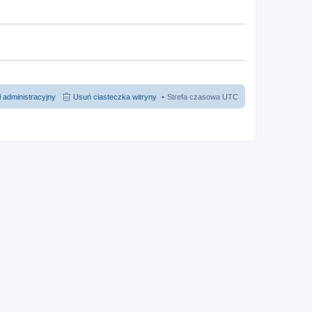
 administracyjny
Usuń ciasteczka witryny
Strefa czasowa
UTC