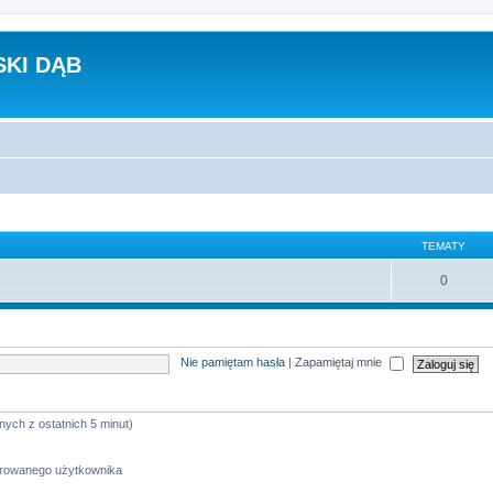
KI DĄB
TEMATY
0
Nie pamiętam hasła
|
Zapamiętaj mnie
nych z ostatnich 5 minut)
strowanego użytkownika