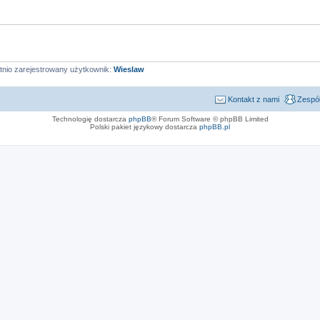
tnio zarejestrowany użytkownik:
Wieslaw
Kontakt z nami
Zespół
Technologię dostarcza
phpBB
® Forum Software © phpBB Limited
Polski pakiet językowy dostarcza
phpBB.pl