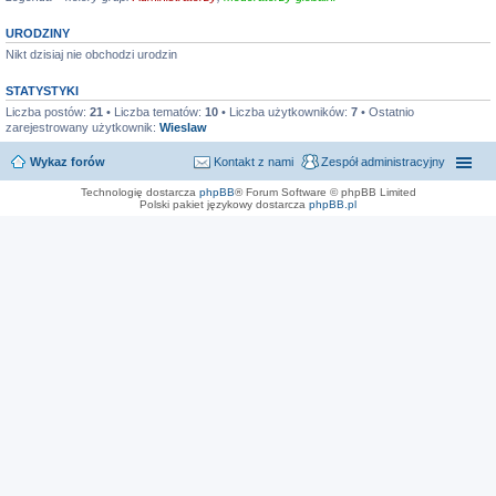
URODZINY
Nikt dzisiaj nie obchodzi urodzin
STATYSTYKI
Liczba postów:
21
• Liczba tematów:
10
• Liczba użytkowników:
7
• Ostatnio
zarejestrowany użytkownik:
Wieslaw
Wykaz forów
Kontakt z nami
Zespół administracyjny
Technologię dostarcza
phpBB
® Forum Software © phpBB Limited
Polski pakiet językowy dostarcza
phpBB.pl