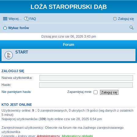
LOŻA STAROPRUSKI DĄB
Więcej…
FAQ
Zaloguj się
Wykaz forów
zu
Dzisiaj jest czw sie 06, 2026 3:43 pm
kaj
Forum
START
ZALOGUJ SIĘ
Nazwa użytkownika:
Hasło:
Nie pamiętam hasła
Zapamiętaj mnie
KTO JEST ONLINE
Użytkownicy online:
9
:: 0 zarejestrowanych, 0 ukrytych i 9 gości (wg danych z ostatnich
5 minut)
Najwięcej użytkowników (
339
) było online czw sie 28, 2025 6:54 pm
Zarejestrowani użytkownicy: Obecnie na forum nie ma żadnego zarejestrowanego
użytkownika
Legenda – kolory grup:
Administratorzy
,
Moderatorzy globalni