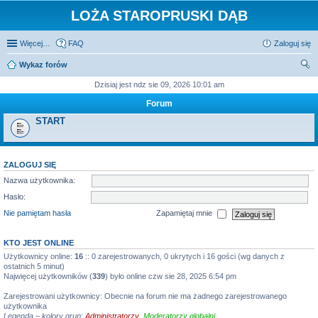
LOŻA STAROPRUSKI DĄB
Więcej…
FAQ
Zaloguj się
Wykaz forów
zu
Dzisiaj jest ndz sie 09, 2026 10:01 am
kaj
Forum
START
ZALOGUJ SIĘ
Nazwa użytkownika:
Hasło:
Nie pamiętam hasła
Zapamiętaj mnie
KTO JEST ONLINE
Użytkownicy online:
16
:: 0 zarejestrowanych, 0 ukrytych i 16 gości (wg danych z
ostatnich 5 minut)
Najwięcej użytkowników (
339
) było online czw sie 28, 2025 6:54 pm
Zarejestrowani użytkownicy: Obecnie na forum nie ma żadnego zarejestrowanego
użytkownika
Legenda – kolory grup:
Administratorzy
,
Moderatorzy globalni