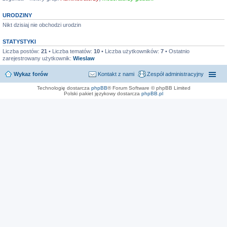
URODZINY
Nikt dzisiaj nie obchodzi urodzin
STATYSTYKI
Liczba postów:
21
• Liczba tematów:
10
• Liczba użytkowników:
7
• Ostatnio
zarejestrowany użytkownik:
Wieslaw
Wykaz forów
Kontakt z nami
Zespół administracyjny
Technologię dostarcza
phpBB
® Forum Software © phpBB Limited
Polski pakiet językowy dostarcza
phpBB.pl