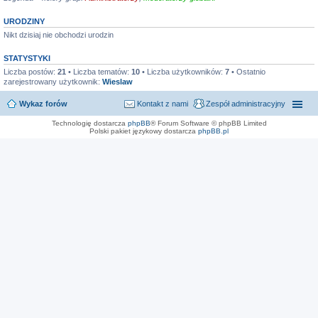
URODZINY
Nikt dzisiaj nie obchodzi urodzin
STATYSTYKI
Liczba postów:
21
• Liczba tematów:
10
• Liczba użytkowników:
7
• Ostatnio
zarejestrowany użytkownik:
Wieslaw
Wykaz forów
Kontakt z nami
Zespół administracyjny
Technologię dostarcza
phpBB
® Forum Software © phpBB Limited
Polski pakiet językowy dostarcza
phpBB.pl