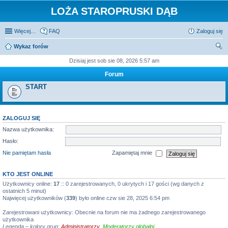
LOŻA STAROPRUSKI DĄB
Więcej…
FAQ
Zaloguj się
Wykaz forów
zu
Dzisiaj jest sob sie 08, 2026 5:57 am
kaj
Forum
START
ZALOGUJ SIĘ
Nazwa użytkownika:
Hasło:
Nie pamiętam hasła
Zapamiętaj mnie
KTO JEST ONLINE
Użytkownicy online:
17
:: 0 zarejestrowanych, 0 ukrytych i 17 gości (wg danych z
ostatnich 5 minut)
Najwięcej użytkowników (
339
) było online czw sie 28, 2025 6:54 pm
Zarejestrowani użytkownicy: Obecnie na forum nie ma żadnego zarejestrowanego
użytkownika
Legenda – kolory grup:
Administratorzy
,
Moderatorzy globalni