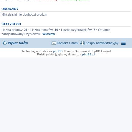
URODZINY
Nikt dzisiaj nie obchodzi urodzin
STATYSTYKI
Liczba postów:
21
• Liczba tematów:
10
• Liczba użytkowników:
7
• Ostatnio
zarejestrowany użytkownik:
Wieslaw
Wykaz forów
Kontakt z nami
Zespół administracyjny
Technologię dostarcza
phpBB
® Forum Software © phpBB Limited
Polski pakiet językowy dostarcza
phpBB.pl