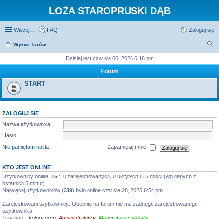
LOŻA STAROPRUSKI DĄB
Więcej…
FAQ
Zaloguj się
Wykaz forów
zu
Dzisiaj jest czw sie 06, 2026 6:16 pm
kaj
Forum
START
ZALOGUJ SIĘ
Nazwa użytkownika:
Hasło:
Nie pamiętam hasła
Zapamiętaj mnie
KTO JEST ONLINE
Użytkownicy online:
15
:: 0 zarejestrowanych, 0 ukrytych i 15 gości (wg danych z
ostatnich 5 minut)
Najwięcej użytkowników (
339
) było online czw sie 28, 2025 6:54 pm
Zarejestrowani użytkownicy: Obecnie na forum nie ma żadnego zarejestrowanego
użytkownika
Legenda – kolory grup:
Administratorzy
,
Moderatorzy globalni