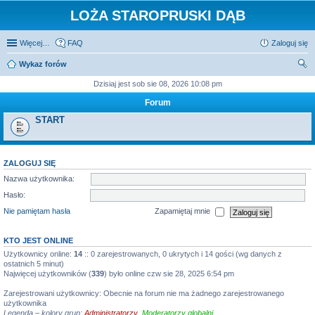
LOŻA STAROPRUSKI DĄB
Więcej…
FAQ
Zaloguj się
Wykaz forów
zu
Dzisiaj jest sob sie 08, 2026 10:08 pm
kaj
Forum
START
ZALOGUJ SIĘ
Nazwa użytkownika:
Hasło:
Nie pamiętam hasła
Zapamiętaj mnie
KTO JEST ONLINE
Użytkownicy online:
14
:: 0 zarejestrowanych, 0 ukrytych i 14 gości (wg danych z
ostatnich 5 minut)
Najwięcej użytkowników (
339
) było online czw sie 28, 2025 6:54 pm
Zarejestrowani użytkownicy: Obecnie na forum nie ma żadnego zarejestrowanego
użytkownika
Legenda – kolory grup:
Administratorzy
,
Moderatorzy globalni