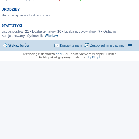
URODZINY
Nikt dzisiaj nie obchodzi urodzin
STATYSTYKI
Liczba postów:
21
• Liczba tematów:
10
• Liczba użytkowników:
7
• Ostatnio
zarejestrowany użytkownik:
Wieslaw
Wykaz forów
Kontakt z nami
Zespół administracyjny
Technologię dostarcza
phpBB
® Forum Software © phpBB Limited
Polski pakiet językowy dostarcza
phpBB.pl