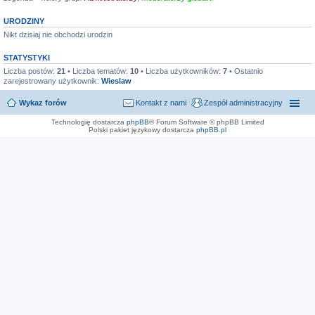
URODZINY
Nikt dzisiaj nie obchodzi urodzin
STATYSTYKI
Liczba postów:
21
• Liczba tematów:
10
• Liczba użytkowników:
7
• Ostatnio
zarejestrowany użytkownik:
Wieslaw
Wykaz forów
Kontakt z nami
Zespół administracyjny
Technologię dostarcza
phpBB
® Forum Software © phpBB Limited
Polski pakiet językowy dostarcza
phpBB.pl