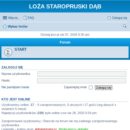
LOŻA STAROPRUSKI DĄB
Więcej…
FAQ
Zaloguj się
Wykaz forów
zu
Dzisiaj jest pt sie 07, 2026 9:30 am
kaj
Forum
START
ZALOGUJ SIĘ
Nazwa użytkownika:
Hasło:
Nie pamiętam hasła
Zapamiętaj mnie
KTO JEST ONLINE
Użytkownicy online:
17
:: 0 zarejestrowanych, 0 ukrytych i 17 gości (wg danych z
ostatnich 5 minut)
Najwięcej użytkowników (
339
) było online czw sie 28, 2025 6:54 pm
Zarejestrowani użytkownicy: Obecnie na forum nie ma żadnego zarejestrowanego
użytkownika
Legenda – kolory grup:
Administratorzy
,
Moderatorzy globalni