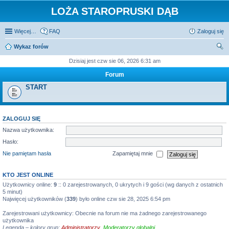
LOŻA STAROPRUSKI DĄB
Więcej…
FAQ
Zaloguj się
Wykaz forów
zu
Dzisiaj jest czw sie 06, 2026 6:31 am
kaj
Forum
START
ZALOGUJ SIĘ
Nazwa użytkownika:
Hasło:
Nie pamiętam hasła
Zapamiętaj mnie
KTO JEST ONLINE
Użytkownicy online:
9
:: 0 zarejestrowanych, 0 ukrytych i 9 gości (wg danych z ostatnich
5 minut)
Najwięcej użytkowników (
339
) było online czw sie 28, 2025 6:54 pm
Zarejestrowani użytkownicy: Obecnie na forum nie ma żadnego zarejestrowanego
użytkownika
Legenda – kolory grup:
Administratorzy
,
Moderatorzy globalni