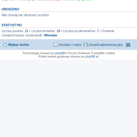
URODZINY
Nikt dzisiaj nie obchodzi urodzin
STATYSTYKI
Liczba postów:
21
• Liczba tematów:
10
• Liczba użytkowników:
7
• Ostatnio
zarejestrowany użytkownik:
Wieslaw
Wykaz forów
Kontakt z nami
Zespół administracyjny
Technologię dostarcza
phpBB
® Forum Software © phpBB Limited
Polski pakiet językowy dostarcza
phpBB.pl