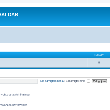
KI DĄB
TEMATY
0
Nie pamiętam hasła
|
Zapamiętaj mnie
nych z ostatnich 5 minut)
strowanego użytkownika