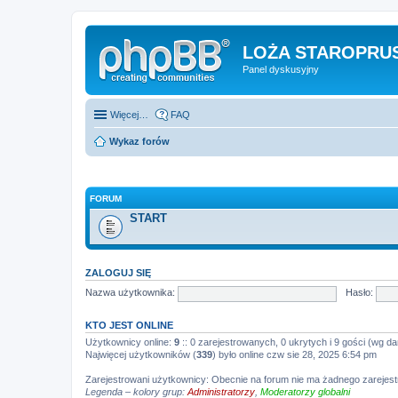
LOŻA STAROPRUS
Panel dyskusyjny
Więcej…
FAQ
Wykaz forów
FORUM
START
ZALOGUJ SIĘ
Nazwa użytkownika:
Hasło:
KTO JEST ONLINE
Użytkownicy online:
9
:: 0 zarejestrowanych, 0 ukrytych i 9 gości (wg da
Najwięcej użytkowników (
339
) było online czw sie 28, 2025 6:54 pm
Zarejestrowani użytkownicy: Obecnie na forum nie ma żadnego zareje
Legenda – kolory grup:
Administratorzy
,
Moderatorzy globalni