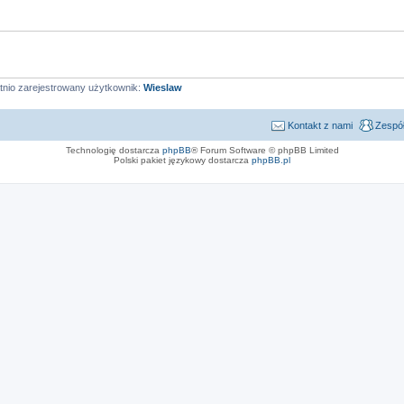
tnio zarejestrowany użytkownik:
Wieslaw
Kontakt z nami
Zespół
Technologię dostarcza
phpBB
® Forum Software © phpBB Limited
Polski pakiet językowy dostarcza
phpBB.pl