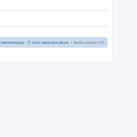
 administracyjny
Usuń ciasteczka witryny
Strefa czasowa
UTC