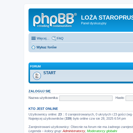
LOŻA STAROPRUS
Panel dyskusyjny
Więcej…
FAQ
Wykaz forów
FORUM
START
ZALOGUJ SIĘ
Nazwa użytkownika:
Hasło:
KTO JEST ONLINE
Użytkownicy online:
23
:: 0 zarejestrowanych, 0 ukrytych i 23 gości (wg
Najwięcej użytkowników (
339
) było online czw sie 28, 2025 6:54 pm
Zarejestrowani użytkownicy: Obecnie na forum nie ma żadnego zareje
Legenda – kolory grup:
Administratorzy
,
Moderatorzy globalni