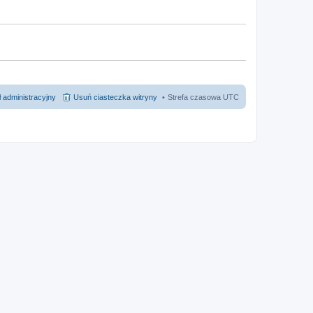
 administracyjny
Usuń ciasteczka witryny
Strefa czasowa
UTC