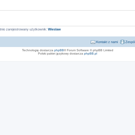
tnio zarejestrowany użytkownik:
Wieslaw
Kontakt z nami
Zespół
Technologię dostarcza
phpBB
® Forum Software © phpBB Limited
Polski pakiet językowy dostarcza
phpBB.pl