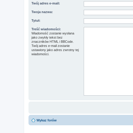
Twój adres e-mail:
Twoja nazwa:
Tytuł:
Treść wiadomości:
Wiadomość zostanie wysłana
jako zwykły tekst bez
znaczników HTML i BBCode.
Twój adres e-mail zostanie
ustawiony jako adres zwrotny tej
wiadomości.
Wykaz forów