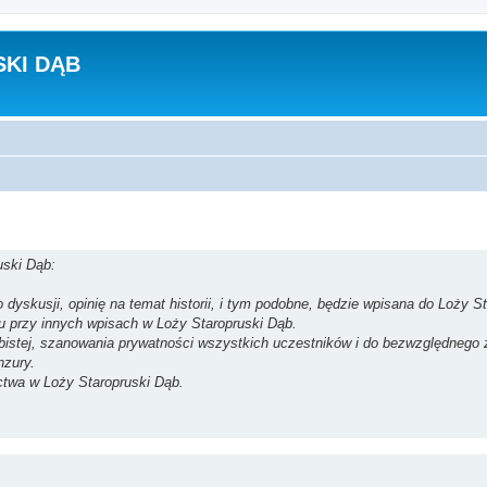
KI DĄB
uski Dąb:
dyskusji, opinię na temat historii, i tym podobne, będzie wpisana do Loży St
su przy innych wpisach w Loży Staropruski Dąb.
obistej, szanowania prywatności wszystkich uczestników i do bezwzględnego
nzury.
ctwa w Loży Staropruski Dąb.