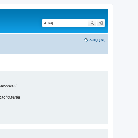
Zaloguj się
aropruski
 zachowania