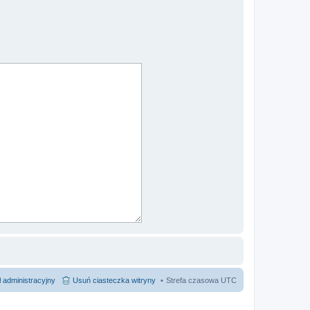
 administracyjny
Usuń ciasteczka witryny
Strefa czasowa
UTC