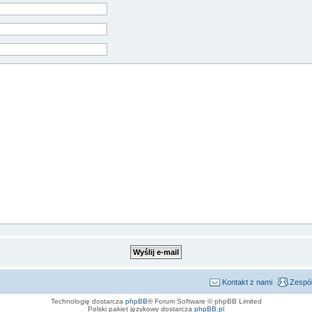
Kontakt z nami
Zespół
Technologię dostarcza
phpBB
® Forum Software © phpBB Limited
Polski pakiet językowy dostarcza
phpBB.pl