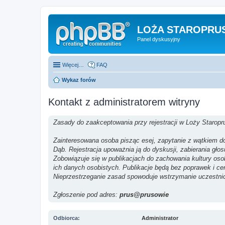
LOŻA STAROPRUS
Panel dyskusyjny
Więcej…
FAQ
Wykaz forów
Kontakt z administratorem witryny
Zasady do zaakceptowania przy rejestracji w Loży Staropr
Zainteresowana osoba pisząc esej, zapytanie z wątkiem do 
Dąb. Rejestracja upoważnia ją do dyskusji, zabierania gło
Zobowiązuje się w publikacjach do zachowania kultury os
ich danych osobistych. Publikacje będą bez poprawek i ce
Nieprzestrzeganie zasad spowoduje wstrzymanie uczestni
Zgłoszenie pod adres:
prus@prusowie
Odbiorca:
Administrator