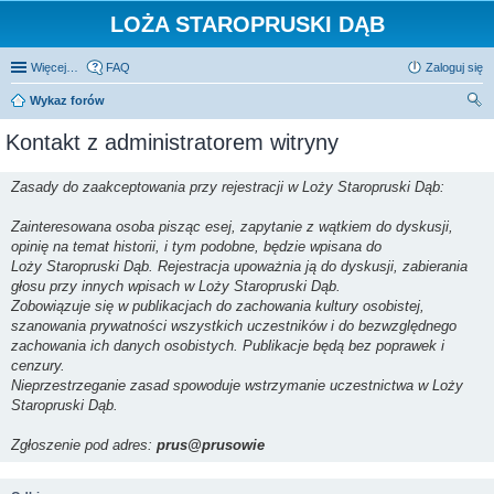
LOŻA STAROPRUSKI DĄB
Więcej…
FAQ
Zaloguj się
Wykaz forów
zu
Kontakt z administratorem witryny
kaj
Zasady do zaakceptowania przy rejestracji w Loży Staropruski Dąb:
Zainteresowana osoba pisząc esej, zapytanie z wątkiem do dyskusji,
opinię na temat historii, i tym podobne, będzie wpisana do
Loży Staropruski Dąb. Rejestracja upoważnia ją do dyskusji, zabierania
głosu przy innych wpisach w Loży Staropruski Dąb.
Zobowiązuje się w publikacjach do zachowania kultury osobistej,
szanowania prywatności wszystkich uczestników i do bezwzględnego
zachowania ich danych osobistych. Publikacje będą bez poprawek i
cenzury.
Nieprzestrzeganie zasad spowoduje wstrzymanie uczestnictwa w Loży
Staropruski Dąb.
Zgłoszenie pod adres:
prus@prusowie