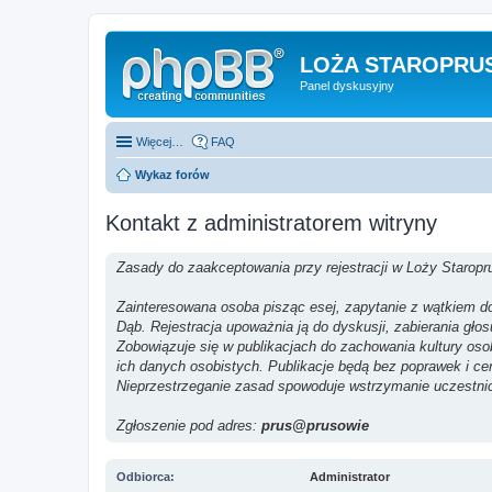
LOŻA STAROPRUS
Panel dyskusyjny
Więcej…
FAQ
Wykaz forów
Kontakt z administratorem witryny
Zasady do zaakceptowania przy rejestracji w Loży Staropr
Zainteresowana osoba pisząc esej, zapytanie z wątkiem do 
Dąb. Rejestracja upoważnia ją do dyskusji, zabierania gło
Zobowiązuje się w publikacjach do zachowania kultury os
ich danych osobistych. Publikacje będą bez poprawek i ce
Nieprzestrzeganie zasad spowoduje wstrzymanie uczestni
Zgłoszenie pod adres:
prus@prusowie
Odbiorca:
Administrator