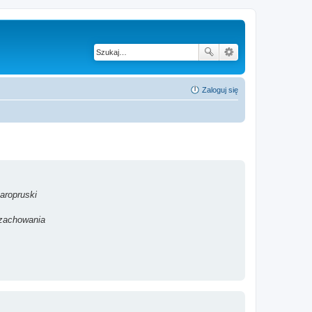
Zaloguj się
aropruski
 zachowania