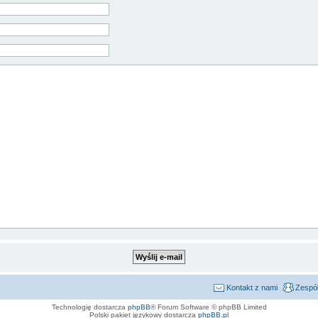
Kontakt z nami
Zespół
Technologię dostarcza
phpBB
® Forum Software © phpBB Limited
Polski pakiet językowy dostarcza
phpBB.pl