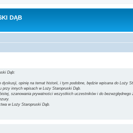
KI DĄB
uski Dąb:
dyskusji, opinię na temat historii, i tym podobne, będzie wpisana do Loży St
su przy innych wpisach w Loży Staropruski Dąb.
obistej, szanowania prywatności wszystkich uczestników i do bezwzględnego
nzury.
ctwa w Loży Staropruski Dąb.