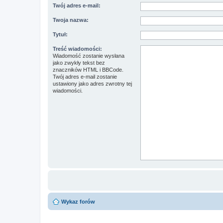
Twój adres e-mail:
Twoja nazwa:
Tytuł:
Treść wiadomości:
Wiadomość zostanie wysłana
jako zwykły tekst bez
znaczników HTML i BBCode.
Twój adres e-mail zostanie
ustawiony jako adres zwrotny tej
wiadomości.
Wykaz forów