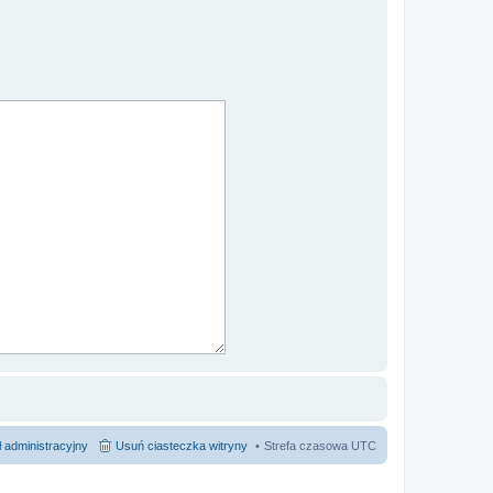
 administracyjny
Usuń ciasteczka witryny
Strefa czasowa
UTC