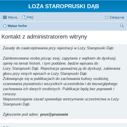
LOŻA STAROPRUSKI DĄB
Więcej…
FAQ
Zaloguj się
Wykaz forów
zu
Kontakt z administratorem witryny
kaj
Zasady do zaakceptowania przy rejestracji w Loży Staropruski Dąb:
Zainteresowana osoba pisząc esej, zapytanie z wątkiem do dyskusji,
opinię na temat historii, i tym podobne, będzie wpisana do
Loży Staropruski Dąb. Rejestracja upoważnia ją do dyskusji, zabierania
głosu przy innych wpisach w Loży Staropruski Dąb.
Zobowiązuje się w publikacjach do zachowania kultury osobistej,
szanowania prywatności wszystkich uczestników i do bezwzględnego
zachowania ich danych osobistych. Publikacje będą bez poprawek i
cenzury.
Nieprzestrzeganie zasad spowoduje wstrzymanie uczestnictwa w Loży
Staropruski Dąb.
Zgłoszenie pod adres:
prus@prusowie