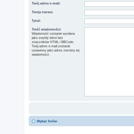
Twój adres e-mail:
Twoja nazwa:
Tytuł:
Treść wiadomości:
Wiadomość zostanie wysłana
jako zwykły tekst bez
znaczników HTML i BBCode.
Twój adres e-mail zostanie
ustawiony jako adres zwrotny tej
wiadomości.
Wykaz forów