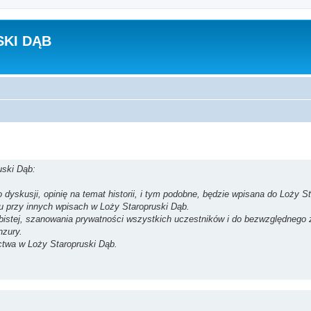
KI DĄB
uski Dąb:
dyskusji, opinię na temat historii, i tym podobne, będzie wpisana do Loży St
su przy innych wpisach w Loży Staropruski Dąb.
obistej, szanowania prywatności wszystkich uczestników i do bezwzględnego
nzury.
ctwa w Loży Staropruski Dąb.