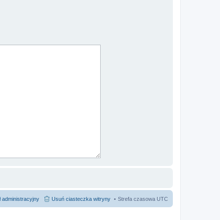
 administracyjny
Usuń ciasteczka witryny
Strefa czasowa
UTC