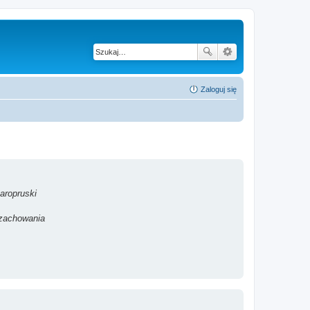
Zaloguj się
aropruski
 zachowania