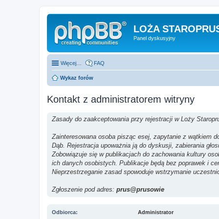
LOŻA STAROPRUS
Panel dyskusyjny
Więcej…
FAQ
Wykaz forów
Kontakt z administratorem witryny
Zasady do zaakceptowania przy rejestracji w Loży Staropr
Zainteresowana osoba pisząc esej, zapytanie z wątkiem do 
Dąb. Rejestracja upoważnia ją do dyskusji, zabierania gło
Zobowiązuje się w publikacjach do zachowania kultury os
ich danych osobistych. Publikacje będą bez poprawek i ce
Nieprzestrzeganie zasad spowoduje wstrzymanie uczestni
Zgłoszenie pod adres:
prus@prusowie
Odbiorca:
Administrator