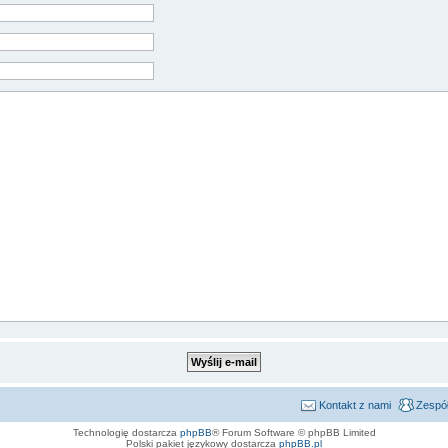
Kontakt z nami
Zespół
Technologię dostarcza
phpBB
® Forum Software © phpBB Limited
Polski pakiet językowy dostarcza
phpBB.pl