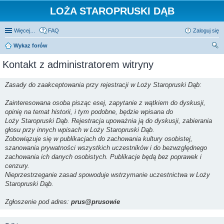
LOŻA STAROPRUSKI DĄB
Więcej…
FAQ
Zaloguj się
Wykaz forów
zu
Kontakt z administratorem witryny
kaj
Zasady do zaakceptowania przy rejestracji w Loży Staropruski Dąb:
Zainteresowana osoba pisząc esej, zapytanie z wątkiem do dyskusji,
opinię na temat historii, i tym podobne, będzie wpisana do
Loży Staropruski Dąb. Rejestracja upoważnia ją do dyskusji, zabierania
głosu przy innych wpisach w Loży Staropruski Dąb.
Zobowiązuje się w publikacjach do zachowania kultury osobistej,
szanowania prywatności wszystkich uczestników i do bezwzględnego
zachowania ich danych osobistych. Publikacje będą bez poprawek i
cenzury.
Nieprzestrzeganie zasad spowoduje wstrzymanie uczestnictwa w Loży
Staropruski Dąb.
Zgłoszenie pod adres:
prus@prusowie