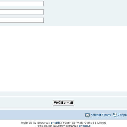
Kontakt z nami
Zespół
Technologię dostarcza
phpBB
® Forum Software © phpBB Limited
Polski pakiet językowy dostarcza
phpBB.pl