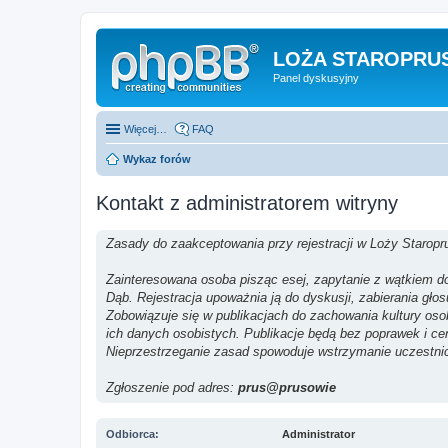
LOŻA STAROPRUS
Panel dyskusyjny
Więcej…
FAQ
Wykaz forów
Kontakt z administratorem witryny
Zasady do zaakceptowania przy rejestracji w Loży Staropr
Zainteresowana osoba pisząc esej, zapytanie z wątkiem do 
Dąb. Rejestracja upoważnia ją do dyskusji, zabierania gło
Zobowiązuje się w publikacjach do zachowania kultury os
ich danych osobistych. Publikacje będą bez poprawek i ce
Nieprzestrzeganie zasad spowoduje wstrzymanie uczestni
Zgłoszenie pod adres:
prus@prusowie
Odbiorca:
Administrator