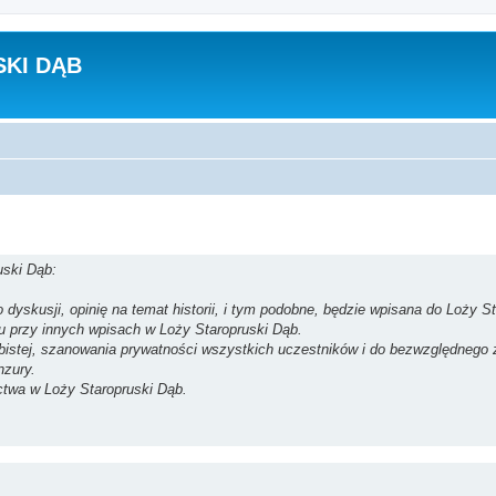
KI DĄB
uski Dąb:
dyskusji, opinię na temat historii, i tym podobne, będzie wpisana do Loży St
su przy innych wpisach w Loży Staropruski Dąb.
obistej, szanowania prywatności wszystkich uczestników i do bezwzględnego
nzury.
ctwa w Loży Staropruski Dąb.