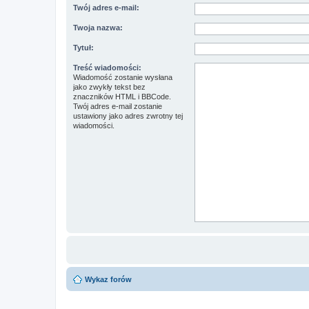
Twój adres e-mail:
Twoja nazwa:
Tytuł:
Treść wiadomości:
Wiadomość zostanie wysłana
jako zwykły tekst bez
znaczników HTML i BBCode.
Twój adres e-mail zostanie
ustawiony jako adres zwrotny tej
wiadomości.
Wykaz forów