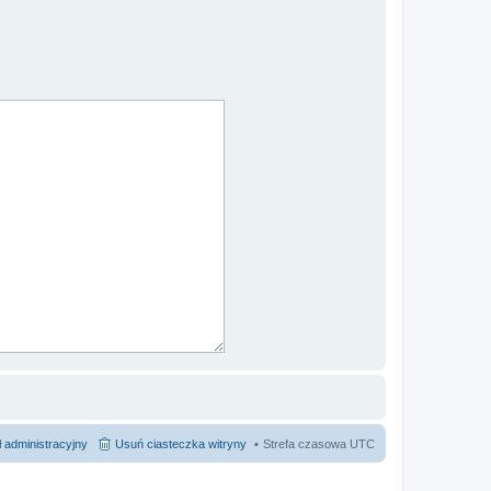
 administracyjny
Usuń ciasteczka witryny
Strefa czasowa
UTC