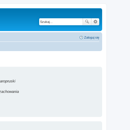
Zaloguj się
aropruski
 zachowania