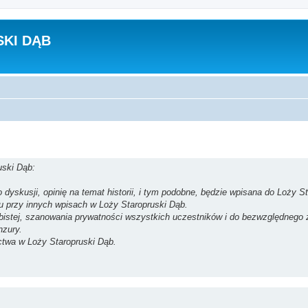
KI DĄB
uski Dąb:
dyskusji, opinię na temat historii, i tym podobne, będzie wpisana do Loży St
su przy innych wpisach w Loży Staropruski Dąb.
obistej, szanowania prywatności wszystkich uczestników i do bezwzględnego
nzury.
ctwa w Loży Staropruski Dąb.