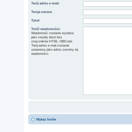
Twój adres e-mail:
Twoja nazwa:
Tytuł:
Treść wiadomości:
Wiadomość zostanie wysłana
jako zwykły tekst bez
znaczników HTML i BBCode.
Twój adres e-mail zostanie
ustawiony jako adres zwrotny tej
wiadomości.
Wykaz forów