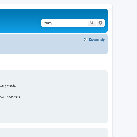
Zaloguj się
aropruski
 zachowania