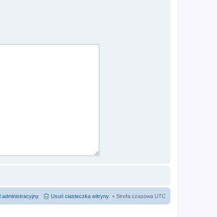
 administracyjny
Usuń ciasteczka witryny
Strefa czasowa
UTC