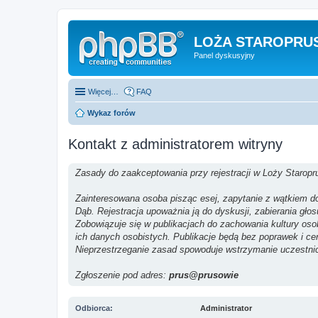
LOŻA STAROPRUS
Panel dyskusyjny
Więcej…
FAQ
Wykaz forów
Kontakt z administratorem witryny
Zasady do zaakceptowania przy rejestracji w Loży Staropr
Zainteresowana osoba pisząc esej, zapytanie z wątkiem do 
Dąb. Rejestracja upoważnia ją do dyskusji, zabierania gło
Zobowiązuje się w publikacjach do zachowania kultury os
ich danych osobistych. Publikacje będą bez poprawek i ce
Nieprzestrzeganie zasad spowoduje wstrzymanie uczestni
Zgłoszenie pod adres:
prus@prusowie
Odbiorca:
Administrator