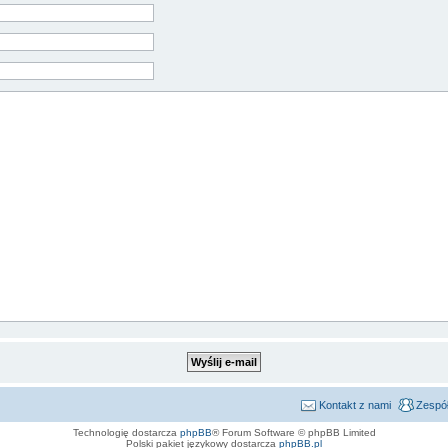
Kontakt z nami
Zespół
Technologię dostarcza
phpBB
® Forum Software © phpBB Limited
Polski pakiet językowy dostarcza
phpBB.pl