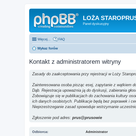
LOŻA STAROPRUS
Panel dyskusyjny
Więcej…
FAQ
Wykaz forów
Kontakt z administratorem witryny
Zasady do zaakceptowania przy rejestracji w Loży Staropr
Zainteresowana osoba pisząc esej, zapytanie z wątkiem do 
Dąb. Rejestracja upoważnia ją do dyskusji, zabierania gło
Zobowiązuje się w publikacjach do zachowania kultury os
ich danych osobistych. Publikacje będą bez poprawek i ce
Nieprzestrzeganie zasad spowoduje wstrzymanie uczestni
Zgłoszenie pod adres:
prus@prusowie
Odbiorca:
Administrator