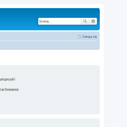
Zaloguj się
aropruski
 zachowania