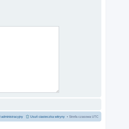
 administracyjny
Usuń ciasteczka witryny
Strefa czasowa
UTC