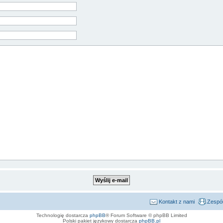
Kontakt z nami
Zespół
Technologię dostarcza
phpBB
® Forum Software © phpBB Limited
Polski pakiet językowy dostarcza
phpBB.pl