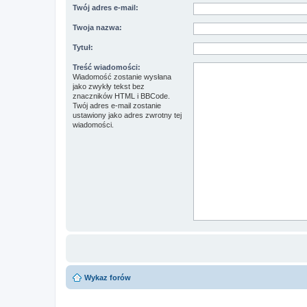
Twój adres e-mail:
Twoja nazwa:
Tytuł:
Treść wiadomości:
Wiadomość zostanie wysłana
jako zwykły tekst bez
znaczników HTML i BBCode.
Twój adres e-mail zostanie
ustawiony jako adres zwrotny tej
wiadomości.
Wykaz forów