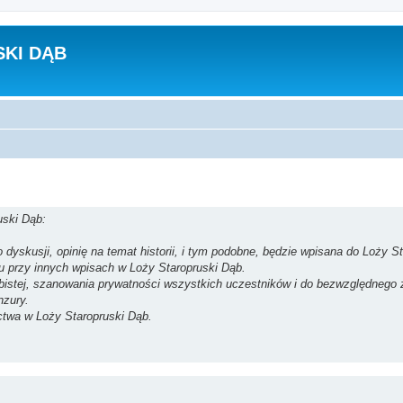
KI DĄB
uski Dąb:
dyskusji, opinię na temat historii, i tym podobne, będzie wpisana do Loży St
su przy innych wpisach w Loży Staropruski Dąb.
obistej, szanowania prywatności wszystkich uczestników i do bezwzględnego
nzury.
ctwa w Loży Staropruski Dąb.