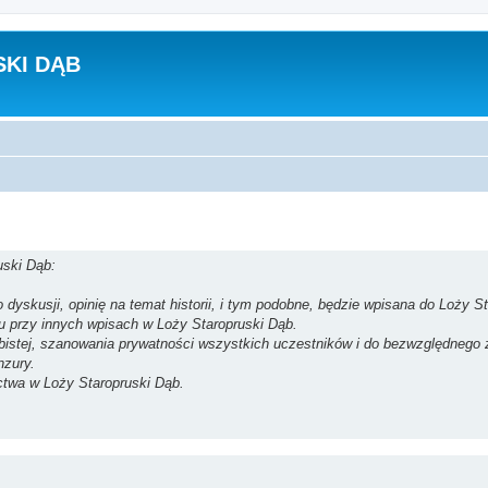
KI DĄB
uski Dąb:
dyskusji, opinię na temat historii, i tym podobne, będzie wpisana do Loży St
su przy innych wpisach w Loży Staropruski Dąb.
obistej, szanowania prywatności wszystkich uczestników i do bezwzględnego
nzury.
ctwa w Loży Staropruski Dąb.