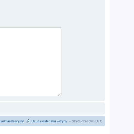
 administracyjny
Usuń ciasteczka witryny
Strefa czasowa
UTC