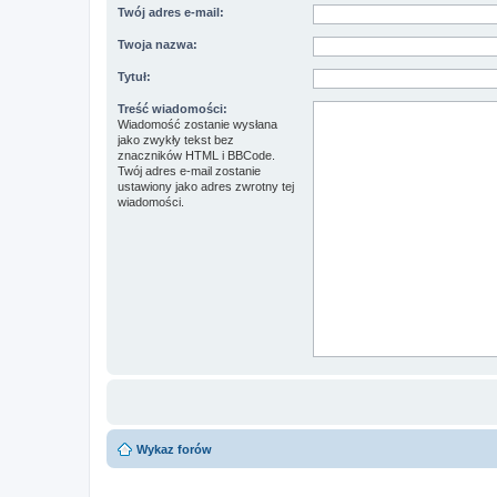
Twój adres e-mail:
Twoja nazwa:
Tytuł:
Treść wiadomości:
Wiadomość zostanie wysłana
jako zwykły tekst bez
znaczników HTML i BBCode.
Twój adres e-mail zostanie
ustawiony jako adres zwrotny tej
wiadomości.
Wykaz forów