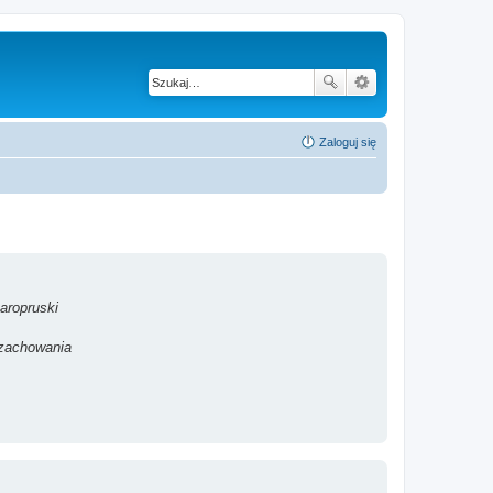
Zaloguj się
aropruski
 zachowania