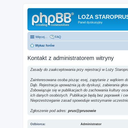
LOŻA STAROPRUS
Panel dyskusyjny
Więcej…
FAQ
Wykaz forów
Kontakt z administratorem witryny
Zasady do zaakceptowania przy rejestracji w Loży Staropr
Zainteresowana osoba pisząc esej, zapytanie z wątkiem do 
Dąb. Rejestracja upoważnia ją do dyskusji, zabierania gło
Zobowiązuje się w publikacjach do zachowania kultury os
ich danych osobistych. Publikacje będą bez poprawek i ce
Nieprzestrzeganie zasad spowoduje wstrzymanie uczestni
Zgłoszenie pod adres:
prus@prusowie
Odbiorca:
Administrator