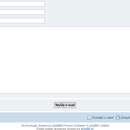
Kontakt z nami
Zespół
Technologię dostarcza
phpBB
® Forum Software © phpBB Limited
Polski pakiet językowy dostarcza
phpBB.pl