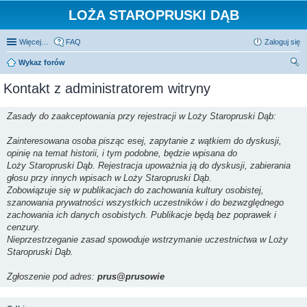
LOŻA STAROPRUSKI DĄB
Więcej…
FAQ
Zaloguj się
Wykaz forów
zu
Kontakt z administratorem witryny
kaj
Zasady do zaakceptowania przy rejestracji w Loży Staropruski Dąb:
Zainteresowana osoba pisząc esej, zapytanie z wątkiem do dyskusji,
opinię na temat historii, i tym podobne, będzie wpisana do
Loży Staropruski Dąb. Rejestracja upoważnia ją do dyskusji, zabierania
głosu przy innych wpisach w Loży Staropruski Dąb.
Zobowiązuje się w publikacjach do zachowania kultury osobistej,
szanowania prywatności wszystkich uczestników i do bezwzględnego
zachowania ich danych osobistych. Publikacje będą bez poprawek i
cenzury.
Nieprzestrzeganie zasad spowoduje wstrzymanie uczestnictwa w Loży
Staropruski Dąb.
Zgłoszenie pod adres:
prus@prusowie