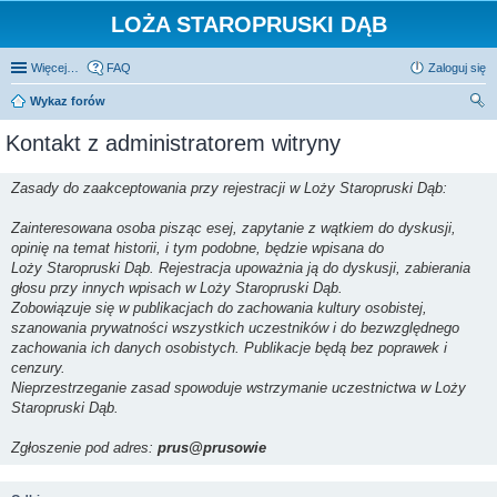
LOŻA STAROPRUSKI DĄB
Więcej…
FAQ
Zaloguj się
Wykaz forów
zu
Kontakt z administratorem witryny
kaj
Zasady do zaakceptowania przy rejestracji w Loży Staropruski Dąb:
Zainteresowana osoba pisząc esej, zapytanie z wątkiem do dyskusji,
opinię na temat historii, i tym podobne, będzie wpisana do
Loży Staropruski Dąb. Rejestracja upoważnia ją do dyskusji, zabierania
głosu przy innych wpisach w Loży Staropruski Dąb.
Zobowiązuje się w publikacjach do zachowania kultury osobistej,
szanowania prywatności wszystkich uczestników i do bezwzględnego
zachowania ich danych osobistych. Publikacje będą bez poprawek i
cenzury.
Nieprzestrzeganie zasad spowoduje wstrzymanie uczestnictwa w Loży
Staropruski Dąb.
Zgłoszenie pod adres:
prus@prusowie