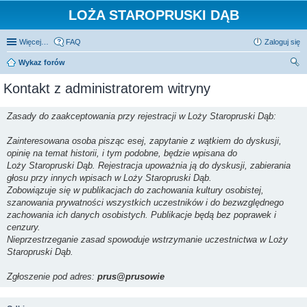
LOŻA STAROPRUSKI DĄB
Więcej…
FAQ
Zaloguj się
Wykaz forów
zu
Kontakt z administratorem witryny
kaj
Zasady do zaakceptowania przy rejestracji w Loży Staropruski Dąb:
Zainteresowana osoba pisząc esej, zapytanie z wątkiem do dyskusji,
opinię na temat historii, i tym podobne, będzie wpisana do
Loży Staropruski Dąb. Rejestracja upoważnia ją do dyskusji, zabierania
głosu przy innych wpisach w Loży Staropruski Dąb.
Zobowiązuje się w publikacjach do zachowania kultury osobistej,
szanowania prywatności wszystkich uczestników i do bezwzględnego
zachowania ich danych osobistych. Publikacje będą bez poprawek i
cenzury.
Nieprzestrzeganie zasad spowoduje wstrzymanie uczestnictwa w Loży
Staropruski Dąb.
Zgłoszenie pod adres:
prus@prusowie