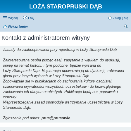
LOŻA STAROPRUSKI DĄB
Więcej…
FAQ
Zaloguj się
Wykaz forów
zu
Kontakt z administratorem witryny
kaj
Zasady do zaakceptowania przy rejestracji w Loży Staropruski Dąb:
Zainteresowana osoba pisząc esej, zapytanie z wątkiem do dyskusji,
opinię na temat historii, i tym podobne, będzie wpisana do
Loży Staropruski Dąb. Rejestracja upoważnia ją do dyskusji, zabierania
głosu przy innych wpisach w Loży Staropruski Dąb.
Zobowiązuje się w publikacjach do zachowania kultury osobistej,
szanowania prywatności wszystkich uczestników i do bezwzględnego
zachowania ich danych osobistych. Publikacje będą bez poprawek i
cenzury.
Nieprzestrzeganie zasad spowoduje wstrzymanie uczestnictwa w Loży
Staropruski Dąb.
Zgłoszenie pod adres:
prus@prusowie