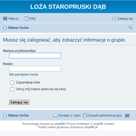
LOŻA STAROPRUSKI DĄB
Więcej…
FAQ
Zaloguj się
Wykaz forów
zu
Musisz się zalogować, aby zobaczyć informacje o grupie.
kaj
Nazwa użytkownika:
Hasło:
Nie pamiętam hasła
Zapamiętaj mnie
Ukryj mój status podczas tej sesji
Wykaz forów
Kontakt z nami
Zespół administracyjny
Technologię dostarcza
phpBB
® Forum Software © phpBB Limited
Polski pakiet językowy dostarcza
phpBB.pl