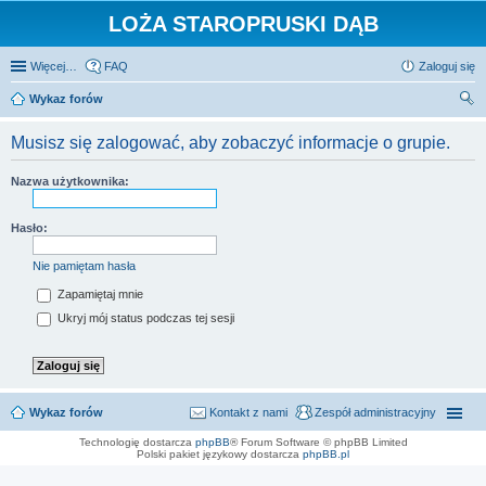
LOŻA STAROPRUSKI DĄB
Więcej…
FAQ
Zaloguj się
Wykaz forów
zu
Musisz się zalogować, aby zobaczyć informacje o grupie.
kaj
Nazwa użytkownika:
Hasło:
Nie pamiętam hasła
Zapamiętaj mnie
Ukryj mój status podczas tej sesji
Wykaz forów
Kontakt z nami
Zespół administracyjny
Technologię dostarcza
phpBB
® Forum Software © phpBB Limited
Polski pakiet językowy dostarcza
phpBB.pl