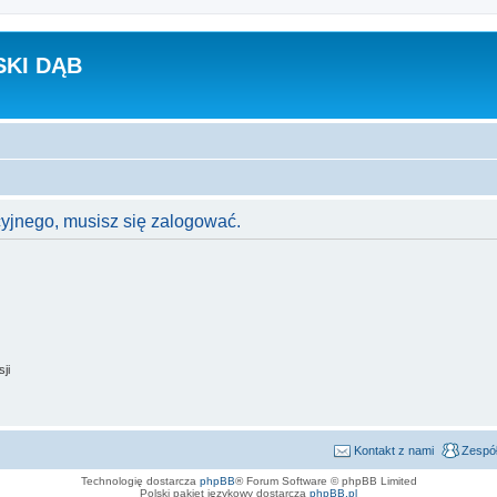
KI DĄB
cyjnego, musisz się zalogować.
ji
Kontakt z nami
Zespół
Technologię dostarcza
phpBB
® Forum Software © phpBB Limited
Polski pakiet językowy dostarcza
phpBB.pl