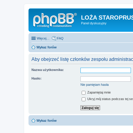
LOŻA STAROPRUS
Panel dyskusyjny
Więcej…
FAQ
Wykaz forów
Aby obejrzeć listę członków zespołu administra
Nazwa użytkownika:
Hasło:
Nie pamiętam hasła
Zapamiętaj mnie
Ukryj mój status podczas tej ses
Wykaz forów