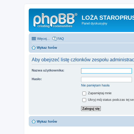
LOŻA STAROPRUS
Panel dyskusyjny
Więcej…
FAQ
Wykaz forów
Aby obejrzeć listę członków zespołu administra
Nazwa użytkownika:
Hasło:
Nie pamiętam hasła
Zapamiętaj mnie
Ukryj mój status podczas tej ses
Wykaz forów