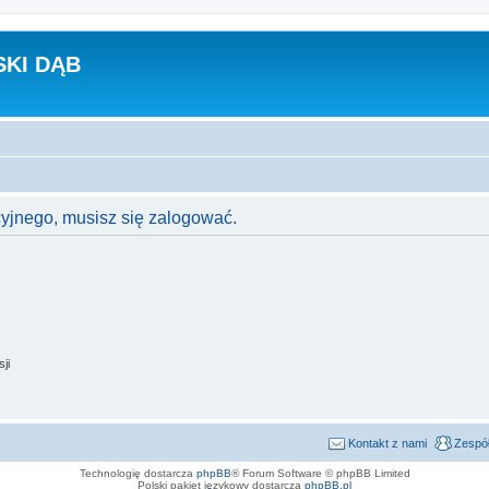
KI DĄB
cyjnego, musisz się zalogować.
ji
Kontakt z nami
Zespół
Technologię dostarcza
phpBB
® Forum Software © phpBB Limited
Polski pakiet językowy dostarcza
phpBB.pl