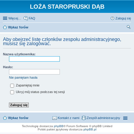
LOŻA STAROPRUSKI DĄB
Więcej…
FAQ
Zaloguj się
Wykaz forów
zu
Aby obejrzeć listę członków zespołu administracyjnego,
kaj
musisz się zalogować.
Nazwa użytkownika:
Hasło:
Nie pamiętam hasła
Zapamiętaj mnie
Ukryj mój status podczas tej sesji
Wykaz forów
Kontakt z nami
Zespół administracyjny
Technologię dostarcza
phpBB
® Forum Software © phpBB Limited
Polski pakiet językowy dostarcza
phpBB.pl