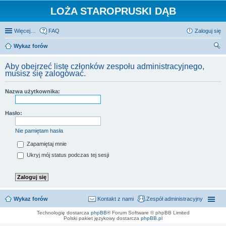
LOŻA STAROPRUSKI DĄB
Więcej…
FAQ
Zaloguj się
Wykaz forów
zu
Aby obejrzeć listę członków zespołu administracyjnego,
kaj
musisz się zalogować.
Nazwa użytkownika:
Hasło:
Nie pamiętam hasła
Zapamiętaj mnie
Ukryj mój status podczas tej sesji
Wykaz forów
Kontakt z nami
Zespół administracyjny
Technologię dostarcza
phpBB
® Forum Software © phpBB Limited
Polski pakiet językowy dostarcza
phpBB.pl