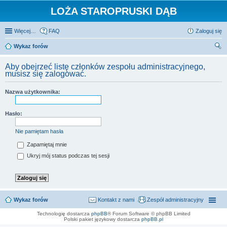
LOŻA STAROPRUSKI DĄB
Więcej…
FAQ
Zaloguj się
Wykaz forów
zu
Aby obejrzeć listę członków zespołu administracyjnego,
kaj
musisz się zalogować.
Nazwa użytkownika:
Hasło:
Nie pamiętam hasła
Zapamiętaj mnie
Ukryj mój status podczas tej sesji
Wykaz forów
Kontakt z nami
Zespół administracyjny
Technologię dostarcza
phpBB
® Forum Software © phpBB Limited
Polski pakiet językowy dostarcza
phpBB.pl