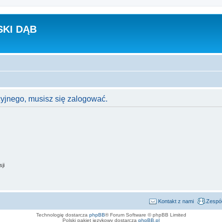
KI DĄB
cyjnego, musisz się zalogować.
ji
Kontakt z nami
Zespół
Technologię dostarcza
phpBB
® Forum Software © phpBB Limited
Polski pakiet językowy dostarcza
phpBB.pl