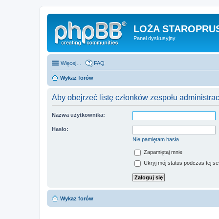
LOŻA STAROPRUS
Panel dyskusyjny
Więcej…
FAQ
Wykaz forów
Aby obejrzeć listę członków zespołu administra
Nazwa użytkownika:
Hasło:
Nie pamiętam hasła
Zapamiętaj mnie
Ukryj mój status podczas tej ses
Wykaz forów