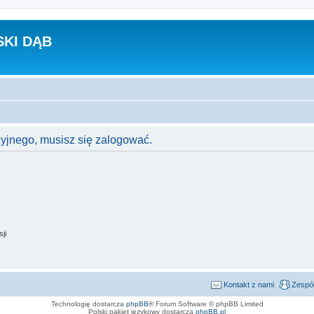
KI DĄB
cyjnego, musisz się zalogować.
ji
Kontakt z nami
Zespół
Technologię dostarcza
phpBB
® Forum Software © phpBB Limited
Polski pakiet językowy dostarcza
phpBB.pl