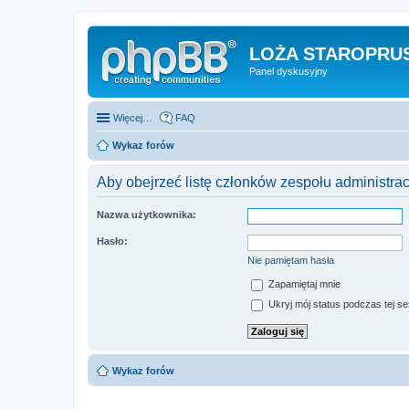
LOŻA STAROPRUS
Panel dyskusyjny
Więcej…
FAQ
Wykaz forów
Aby obejrzeć listę członków zespołu administra
Nazwa użytkownika:
Hasło:
Nie pamiętam hasła
Zapamiętaj mnie
Ukryj mój status podczas tej ses
Wykaz forów