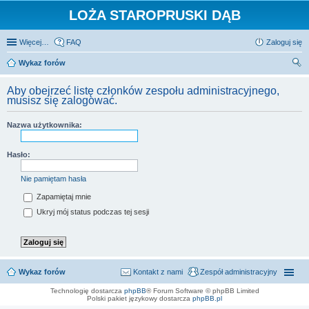
LOŻA STAROPRUSKI DĄB
Więcej…
FAQ
Zaloguj się
Wykaz forów
zu
Aby obejrzeć listę członków zespołu administracyjnego,
kaj
musisz się zalogować.
Nazwa użytkownika:
Hasło:
Nie pamiętam hasła
Zapamiętaj mnie
Ukryj mój status podczas tej sesji
Wykaz forów
Kontakt z nami
Zespół administracyjny
Technologię dostarcza
phpBB
® Forum Software © phpBB Limited
Polski pakiet językowy dostarcza
phpBB.pl