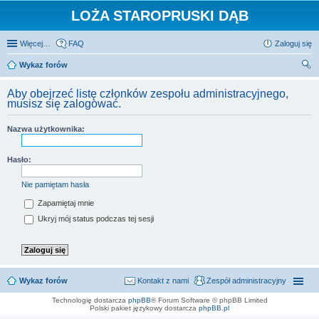
LOŻA STAROPRUSKI DĄB
Więcej…
FAQ
Zaloguj się
Wykaz forów
zu
Aby obejrzeć listę członków zespołu administracyjnego,
kaj
musisz się zalogować.
Nazwa użytkownika:
Hasło:
Nie pamiętam hasła
Zapamiętaj mnie
Ukryj mój status podczas tej sesji
Wykaz forów
Kontakt z nami
Zespół administracyjny
Technologię dostarcza
phpBB
® Forum Software © phpBB Limited
Polski pakiet językowy dostarcza
phpBB.pl