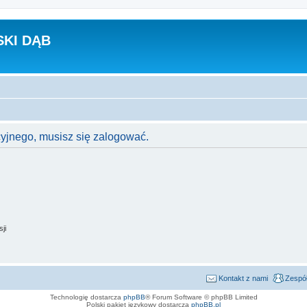
KI DĄB
cyjnego, musisz się zalogować.
ji
Kontakt z nami
Zespół
Technologię dostarcza
phpBB
® Forum Software © phpBB Limited
Polski pakiet językowy dostarcza
phpBB.pl