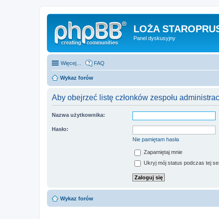
LOŻA STAROPRUS
Panel dyskusyjny
Więcej…
FAQ
Wykaz forów
Aby obejrzeć listę członków zespołu administra
Nazwa użytkownika:
Hasło:
Nie pamiętam hasła
Zapamiętaj mnie
Ukryj mój status podczas tej ses
Wykaz forów