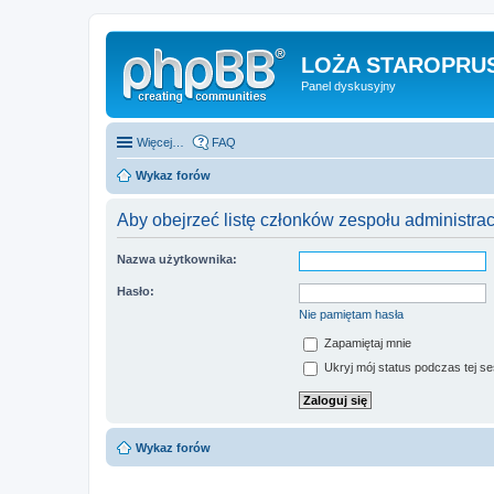
LOŻA STAROPRUS
Panel dyskusyjny
Więcej…
FAQ
Wykaz forów
Aby obejrzeć listę członków zespołu administra
Nazwa użytkownika:
Hasło:
Nie pamiętam hasła
Zapamiętaj mnie
Ukryj mój status podczas tej ses
Wykaz forów