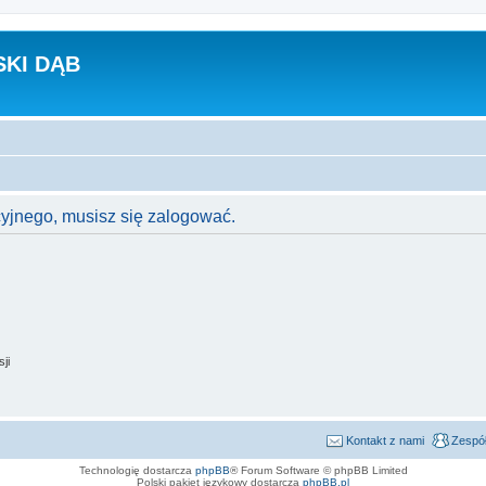
KI DĄB
cyjnego, musisz się zalogować.
ji
Kontakt z nami
Zespół
Technologię dostarcza
phpBB
® Forum Software © phpBB Limited
Polski pakiet językowy dostarcza
phpBB.pl